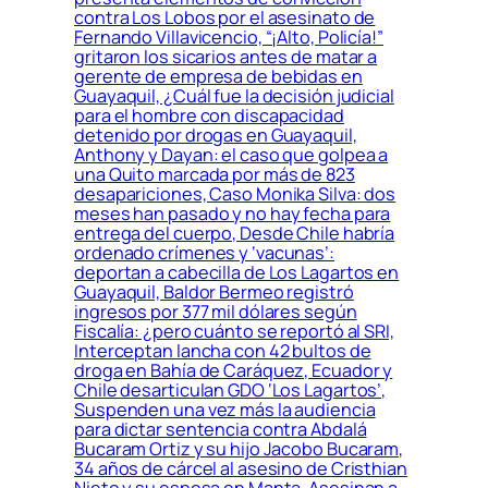
contra Los Lobos por el asesinato de
Fernando Villavicencio, “¡Alto, Policía!”
gritaron los sicarios antes de matar a
gerente de empresa de bebidas en
Guayaquil, ¿Cuál fue la decisión judicial
para el hombre con discapacidad
detenido por drogas en Guayaquil,
Anthony y Dayan: el caso que golpea a
una Quito marcada por más de 823
desapariciones, Caso Monika Silva: dos
meses han pasado y no hay fecha para
entrega del cuerpo, Desde Chile habría
ordenado crímenes y ‘vacunas’:
deportan a cabecilla de Los Lagartos en
Guayaquil, Baldor Bermeo registró
ingresos por 377 mil dólares según
Fiscalía: ¿pero cuánto se reportó al SRI,
Interceptan lancha con 42 bultos de
droga en Bahía de Caráquez, Ecuador y
Chile desarticulan GDO ‘Los Lagartos’,
Suspenden una vez más la audiencia
para dictar sentencia contra Abdalá
Bucaram Ortiz y su hijo Jacobo Bucaram,
34 años de cárcel al asesino de Cristhian
Nieto y su esposa en Manta, Asesinan a