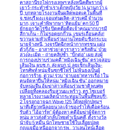
คาสถานีรถไฟกรุงเทพฯ หลังหนีคดีพรากผู้
เยาว์-กระทำชำเราเด็กหญิงวัย 14 นานกว่า 4
ปี, บุกทลายโรงงานจีนผลิตพอตเค ในพื้นที่
จ.ชลบุรี ผงะเจอแท่นผลิต-สารเคมี จำนวน
มาก, เจาะคำพิพากษา ‘ทิดแย้ม’ คุก 50 ปี
ยักยอกวัดไร่ขิง ปิดคดีอดีตเจ้าคุณมากบารมี
สีกาเก็น – ก็ไม่รอดยกก๊วน, เขมรเถื่อนคลั่ง!
ขวานจามหัวเพื่อนร่วมงานไทยดับ ชิงกระบะ
นายจ้างหนี, วงจรปิดฉีกหน้ากากทรชน แฝง
ตัวกู้ภัย – อาสาช่วย! ดาราสาว ‘คริสติน’ ป่วย
ล่วงละเมิด – ถ่ายคลิปซ้ำ, “บิ๊กต่อ” เผย ส่งผู้
การกองปราบร่วมคดี “หมิงเฉิน ซัน” ตรวจสอบ
เส้นเงิน, ผบช.ก. ส่ง ผบก.ป. ลุยเช็กเส้นเงิน-
โทรศัพท์ หนุ่มจีนซุกซีโฟร์ ไม่ฟันธงเป็นผู้
ก่อการร้าย, ด่วน! รวบ “จ่าบอย”ทหารเรือ 1 ใน
คนจัดหาปืนให้หนุ่ม “หมิงเฉิน ซัน”, ออกหมาย
จับหนุ่มจีน อุ้มฆ่าสาวเพื่อนร่วมชาติ พบศพ
เปลือยทิ้งคลองริมสวนมะพร้าว, ตร.ไซเบอร์
ทลายโรงงานผลิตน้ำกระท่อมในพื้นที่ชลบุรี!,
2 โจรอุกอาจฉก Wave 125 ใต้หอพักปทุมฯ
นาทีเดียวหนีลอยนวล เจ้าของร่ำไห้เดือดร้อน,
รับตัว “ไอ้อาร์ท” ผู้ต้องหา คดีอุ้มฆ่าผู้จัดการ
หนุ่ม ลาวส่งตัวกลับไทยดำเนินคดี, ตั้งรางวัล
นำจับ 5 หมื่น นักโทษชายใช้ใบเลื่อยปลด
กุญแจมือ หนีออกจาก รพ., วาเลนไทน์เลือด