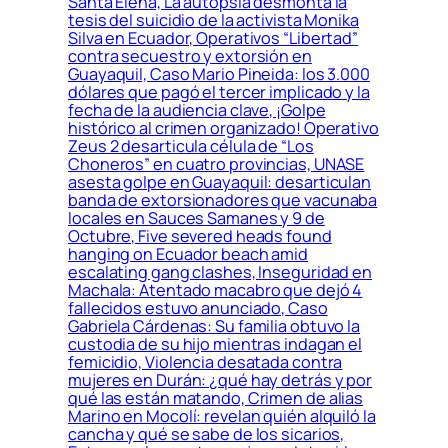
Santa Elena, La autopsia desmonta la
tesis del suicidio de la activista Monika
Silva en Ecuador, Operativos “Libertad”
contra secuestro y extorsión en
Guayaquil, Caso Mario Pineida: los 3.000
dólares que pagó el tercer implicado y la
fecha de la audiencia clave, ¡Golpe
histórico al crimen organizado! Operativo
Zeus 2 desarticula célula de “Los
Choneros” en cuatro provincias, UNASE
asesta golpe en Guayaquil: desarticulan
banda de extorsionadores que vacunaba
locales en Sauces Samanes y 9 de
Octubre, Five severed heads found
hanging on Ecuador beach amid
escalating gang clashes, Inseguridad en
Machala: Atentado macabro que dejó 4
fallecidos estuvo anunciado, Caso
Gabriela Cárdenas: Su familia obtuvo la
custodia de su hijo mientras indagan el
femicidio, Violencia desatada contra
mujeres en Durán: ¿qué hay detrás y por
qué las están matando, Crimen de alias
Marino en Mocolí: revelan quién alquiló la
cancha y qué se sabe de los sicarios,