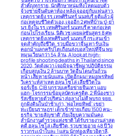
ชันสูตร 8 ร่าง เหยื่อกราดยิง กระสุนเข้าจุด
สำคัญทุกราย, นักศึกษาหนุ่มหึงโหดมอบตัว
จ้วงชายจีนดับคาห้อง หลังเจออยู่กับแฟนสาว,
เหตุกราดยิง รร.เทพศิรินทร์ นนทบุรี ยุติแล้ว ผู้
ก่อเหตุจบชีวิตตัวเอง, เจออีก 2 ศพที่บ้าน ปู่-ย่า
นร.ยิงใน รร.เทพศิรินทร์ นนทบุรี คาดก่อเหตุ
ก่อนไปโรงเรียน, นิติเวช เผยผลชันสูตร 8 ศพ
เหตุกราดยิงเทพศิรินทร์ นนทบุรี กระสุนเข้า
จุดสำคัญถึงชีวิต, รวบมือขวาจีนเทา รับเงิน
คอกม้าแลกคริปโตเถื่อนส่งบอสใหญ่ที่จีน พบ
หมุนเวียนกว่า 54 ล้าน, A look at high-
profile shooting deaths in Thailand since
2020, วัดดังผวา เจอมิจฉาชีพมาปฎิบัติธรรม
เกือบสูญเงิน 2 ล้านบาท วัดอื่นโดนกันถ้วน
หน้า เสียหายนับแสน, เปิดอีกมุม! หมอพรทิพย์
วิเคราะห์สาเหตุ ฮลุน โซโล่ เสียชีวิตใน
จอร์เจีย, CIB บุกรวบเครือข่ายจีนเทา แอบ
แฮก-โจรกรรมข้อมูลบัตรเครดิต, 2 พี่น้องชาว
รัสเซียหายตัวปริศนา ส่อลางไม่ดี พบรถ จยย.
ถูกฝังดินในป่าช้าเก่า, ‘พ่อไทยทิพย์’ เขย่า
ทะเบียนราษฎร! เด็กเข้าข่ายเกือบ 1500 คน–
ธุรกิจ ‘ขายสัญชาติ’ ภัยเงียบความมั่นคง,
สำนักงานตำรวจแห่งชาติ ได้รับรายงานล่าสุด
คดี ฮลุน โซโล่ เสียชีวิต, รวบชายอายุ 48 ปี วิ่ง
ราวกระเป๋าใบละ 1 แสน นักท่องเที่ยวอิตาลี,