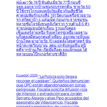
พ่อเฒ่าวัย 78 ปี ฟันยับเมียวัย 77 ปี ก่อนขี่
จยย.ออกจากบ้านชนรถบรรทุกดิน, ชายวัย 60
ปี ใช้กรรไกรแทงหญิงวัยเดียวกันเสียชีวิต
คาดปมพิษรักแรงหึง, 191 ปิดเกมเครือข่ายยาน
รก สกัดยาบ้า 4 แสนเม็ด ก่อนกระจายชุมชน,
ทลายซุ้มโจรฝั่งธนหลังวัดรวก รวบตัวเอ้ 6 หัว
จ่ายปลอมธนบัตรเถื่อน, รวบแก๊งคอล
เซ็นเตอร์สายหนึ่ง รับบทโทรขู่เหยื่อ เผยฐาน
แก๊งคอลมีคนถูกคุมตัวเพียบ, ออกหมายจับแม่
บ้านโหด ฆ่ายายวัย 70 เผยคลั่งไสยศาสตร์ ฟัน
หน้าสะกดวิญญาณ, สตม.บุกจับหนุ่มจีน หนี
คดีจากบ้านเกิด เปิดมือถือดูเจอแจ็กพอต ได้
ทลายบ่อนโป๊กเกอร์ต่างชาติอีก
Ecuador! 2026
“La Policía solo llega a
recoger el cadáver”: Quiteños denuncian
que UPC están abandonadas en zonas
peligrosas, Fiscalía solicita difusión roja
de Interpol y extradición para Jordán
Serrano Aleaga y alias Pipo acusados del
asesinato de Villavicencio, Fiscalía
presenta elementos de convicción