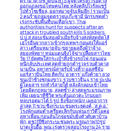
ดราม่าต่างชาติบน BTS ผู้จัดโครงการอิตาลี
ออกแถลงขอโทษคนไทย หลังคลิปไวรัลแชร์
ไปทั่วโซเชียล, ออกหมายจับเพิ่มอีก 1 รวมเป็น
2 คนร้ายถล่มจุดตรวจบูเก๊ะซามี นักรบชุดดำ
เร่งกระชับพื้่นที่บนเทือกเขา, Thai
authorities hunt for suspects after an
attack in troubled south kills 5 soldiers,
ป.ป.ส.สอบเข้มสองผัวเมียรับจ้างส่งพัสดุยัดไส้
เฮโรอีนจากลาวเข้ากรุงเทพฯ ก่อนส่งให้แอร์
สาว เตรียมหมายจับ-ขยายผลถึงผู้ว่าจ้าง,
สยองพัทยา! หนุ่มแดนจิงโจ้ฆ่าเปลือยสาวไทย
วัย 17 ยัดศพใส่กระเป๋าทิ้งข้างรถไฟ ก่อนเผ่น
หนีกลับประเทศ สุดท้ายถูกตำรวจรวบตัวคาส
นามบิน, อุทาหรณ์สายรับจ้างหิ้ว! ออสซี่จับ
แอร์สาวบินไทย ติดกับ ‘อวตาร’ แก๊งค้ายา ลวง
ขนเป๋าช้างซุกผงขาว, รวบชาวจีน 4 ราย ปะปน
ผู้โดยสาร รถทัวร์สายใต้ หลังลักลอบเข้าไทย
โดยผิดกฎหมาย, สลดซ้ำ! ล่าสุดพระมรณภาพ
เพิ่ม เผยนาทีชีวิต พระต้นแถวตะโกนบอก
หลบรอดมาได้ 5 รูป, ยิ่งช็อกหนัก! เผยอาการ
ล่าสุด 11 ขวบ ซิ่งกระบะชนพระธุดงค์, ‘ส.ต.อ.’
โรงพักแสมดำเครียดเลิกกับแฟนเก่าวิดีโอคอ
ลหาเพื่อน ก่อนลั่นไกจ่อขมับยิงตัวดับคาบ้าน
พัก, ดช.11ปีซิ่งกระบะชนพระ มรณภาพ10รูป
บาดเจ็บอื้อ, พณ.เร่งตรวจสอบโรงงาน 24 ราย