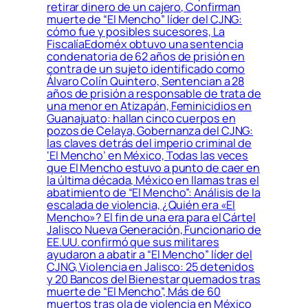
retirar dinero de un cajero, Confirman
muerte de “El Mencho” líder del CJNG:
cómo fue y posibles sucesores, La
FiscalíaEdoméx obtuvo una sentencia
condenatoria de 62 años de prisión en
contra de un sujeto identificado como
Álvaro Colín Quintero, Sentencian a 28
años de prisión a responsable de trata de
una menor en Atizapán, Feminicidios en
Guanajuato: hallan cinco cuerpos en
pozos de Celaya, Gobernanza del CJNG:
las claves detrás del imperio criminal de
‘El Mencho’ en México, Todas las veces
que El Mencho estuvo a punto de caer en
la última década, México en llamas tras el
abatimiento de “El Mencho”: Análisis de la
escalada de violencia, ¿Quién era «El
Mencho»? El fin de una era para el Cártel
Jalisco Nueva Generación, Funcionario de
EE.UU. confirmó que sus militares
ayudaron a abatir a “El Mencho” líder del
CJNG, Violencia en Jalisco: 25 detenidos
y 20 Bancos del Bienestar quemados tras
muerte de “El Mencho”, Más de 60
muertos tras ola de violencia en México