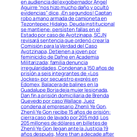
en audiencia del exgobernador Ángel
Aguirre “nos hizo mucho daño y ocultó
evidencias” dice, ¡En segundos! Captan
robo a mano armada de camioneta en
Tezontepec Hidalgo, Deuda institucional
se mantiene: persisten fallas en el
Estado por caso de Ayotzinapa, SCJN
revisará sentencia que ordenó crear la
Comisión para la Verdad del Caso
Ayotzinapa, Detienen a joven por
feminicidio de Dafne en Academia
Militarizada; familia denuncia
irregularidades, Condenan a 150 años de
prisión a seis integrantes de «Los
Jockes» por secuestro exprés en
Edomex, Balacera de balines en la
Guadalupe Borja deja mujer lesionada,
Dan fin a prisión domiciliaria de Brenda
Quevedo por caso Wallace, Juez
condena al empresario Zhenli Ye Gon,
Zhenli Ye Gon recibe 15 años de prisión:
cierra caso de lavado por 205 mdd, Los
205 millones de dólares en billetes de
Zhenli Ye Gon llegan ante la Justicia 19
años después, More than a decade after