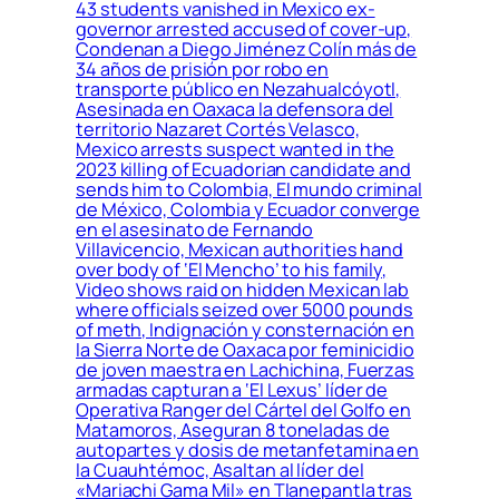
43 students vanished in Mexico ex-
governor arrested accused of cover-up,
Condenan a Diego Jiménez Colín más de
34 años de prisión por robo en
transporte público en Nezahualcóyotl,
Asesinada en Oaxaca la defensora del
territorio Nazaret Cortés Velasco,
Mexico arrests suspect wanted in the
2023 killing of Ecuadorian candidate and
sends him to Colombia, El mundo criminal
de México, Colombia y Ecuador converge
en el asesinato de Fernando
Villavicencio, Mexican authorities hand
over body of ‘El Mencho’ to his family,
Video shows raid on hidden Mexican lab
where officials seized over 5000 pounds
of meth, Indignación y consternación en
la Sierra Norte de Oaxaca por feminicidio
de joven maestra en Lachichina, Fuerzas
armadas capturan a ‘El Lexus’ líder de
Operativa Ranger del Cártel del Golfo en
Matamoros, Aseguran 8 toneladas de
autopartes y dosis de metanfetamina en
la Cuauhtémoc, Asaltan al líder del
«Mariachi Gama Mil» en Tlanepantla tras