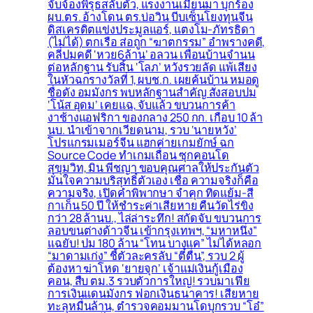
จับจ้องพิรุธสลับตัว, แรงงานเมียนมา บุกร้อง
ผบ.ตร. อ้างโดน ตร.บ่อวิน บีบเซ็นโยงทุนจีน
ดิสเครดิตแข่งประมูลแอร์, แตงโม-ภัทรธิดา
(ไม่ได้) ตกเรือ ส่อถูก “ฆาตกรรม” อำพรางคดี,
คลี่ปมคดี ‘หวย6ล้าน’ อลวน เพื่อนบ้านจำนน
ต่อหลักฐาน รับสิ้น ‘โลภ’ หวังรวยลัด แพ้เสียง
ในหัวฉกรางวัลที่ 1, ผบช.ก. เผยค้นบ้าน หมอดู
ชื่อดัง อมมังกร พบหลักฐานสำคัญ สั่งสอบปม
‘โน้ส อุดม’ เคยแฉ, จับแล้ว ขบวนการค้า
งาช้างแอฟริกา ของกลาง 250 กก. เกือบ 10 ล้า
นบ. นำเข้าจากเวียดนาม, รวบ ‘นายหวัง’
โปรแกรมเมอร์จีน แฮกค่ายเกมยักษ์ ฉก
Source Code ทำเกมเถื่อน ซุกคอนโด
สุขุมวิท, มิน พีชญา ขอบคุณศาลให้ประกันตัว
มั่นใจความบริสุทธิ์ตัวเอง เชื่อ ความจริงก็คือ
ความจริง, เปิดคำพิพากษา จำคุก ทิดแย้ม-สี
กาเก็น 50 ปี ให้ชำระค่าเสียหาย คืนวัดไร่ขิง
กว่า 28 ล้านบ., ไล่ล่าระทึก! สกัดจับ ขบวนการ
ลอบขนต่างด้าวจีน เข้ากรุงเทพฯ, “มหาหนึ่ง”
แฉยับ! ปม 180 ล้าน “โทน บางแค” ไม่ได้หลอก
“มาดามเก่ง” ชี้ตัวละครลับ “ตี๋ตื่น”, รวบ 2 ผู้
ต้องหา ฆ่าโหด ‘ยายจุก’ เจ้าแม่เงินกู้เมือง
คอน, สืบ ตม.3 รวบตัวการใหญ่! รวบมาเฟีย
การเงินแดนมังกร ฟอกเงินธนาคาร! เสียหาย
ทะลุหมื่นล้าน, ตำรวจคอมมานโดบุกรวบ “โอ๋”