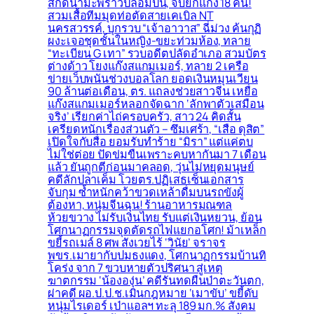
สกัดน้ำมะพร้าวปลอมปน, จับยกแก๊ง 18 คน!
สวมเสื้อทีมมุดท่อตัดสายเคเบิล NT
นครสวรรค์, บุกรวบ “เจ้าอาวาส” ฉี่ม่วง ค้นกุฏิ
ผงะเจอชุดชั้นในหญิง-ขยะท่วมห้อง, ทลาย
“ทะเบียน G เทา” รวบอดีตปลัดอำเภอ สวมบัตร
ต่างด้าว โยงแก๊งสแกมเมอร์, ทลาย 2 เครือ
ข่ายเว็บพนันช่วงบอลโลก ยอดเงินหมุนเวียน
90 ล้านต่อเดือน, ตร. แถลงช่วยสาวจีน เหยื่อ
แก๊งสแกมเมอร์หลอกจัดฉาก ‘ลักพาตัวเสมือน
จริง’ เรียกค่าไถ่ครอบครัว, สาว 24 คิดสั้น
เครียดหนักเรื่องส่วนตัว – ซึมเศร้า, “เสือ ดุสิต”
เปิดใจกับสื่อ ยอมรับทำร้าย “มิรา” แต่แค่ตบ
ไม่ใช่ต่อย ปัดข่มขืนเพราะคบหากันมา 7 เดือน
แล้ว ยันถูกตีก่อนมาคลอด, วุ่นไม่หยุดมนุษย์
คดีลักปลาเค็ม โวยตร.ปฏิเสธเซ็นเอกสาร
จับกุม ซ้ำหนักคว้าขวดเหล้าดื่มบนรถขังผู้
ต้องหา, หนุ่มจีนฉุน! ร้านอาหารมณฑล
ห้วยขวาง ไม่รับเงินไทย รับแต่เงินหยวน, ย้อน
โศกนาฏกรรมจุดตัดรถไฟแยกอโศก! ม้าเหล็ก
ขยี้รถเมล์ 8 ศพ สังเวยไร้ ‘วินัย’ จราจร
พขร.เมายากับปมธงแดง, โศกนาฏกรรมบ้านทิ
โคร่ง จาก 7 ขวบหายตัวปริศนา สู่เหตุ
ฆาตกรรม ‘น้ององุ่น’ คดีรันทดผืนป่าตะวันตก,
ผ่าคดี ผอ.ป.ป.ช.เมินกฎหมาย ‘เมาขับ’ ขยี้ดับ
หนุ่มไรเดอร์ เป่าแอลฯ ทะลุ 189 มก.% สังคม