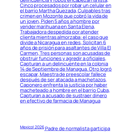
delincuencia y robos encabezan la lista,
Cinco procesados por robar un celular en
el barrio Martha Quezada, Culpables tras
crimen en Mozonte que cobró la vida de
un joven, Piden 5 años a hombre por
vender marihuana en Santa Elena,
Trabajadora despedida por atender
clienta mientras almorzaba: el caso que
divide a Nicaragua en redes, Solicitan 6
años de prisión para asaltantes de Villa El
Carmen, Tres personas son acusadas de
obstruir funciones y agredir a oficiales,
Capturan a un delincuente en la colonia
14 de Septiembre de Managua. Otro logró
escapar, Maestra de preescolar fallece
después de ser atacada a machetazos,
Caponero enfrenta la justicia por haber
macheteado a hombre en el barrio Cuba,
Capturan a acusado de sustraer dinero
en efectivo de farmacia de Managua
Mexico! 2026
Padre de normalista participa