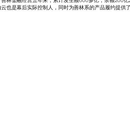
善林金融经营五年来，累计发生额600多亿，余额200
伯云也是幕后实际控制人，同时为善林系的产品履约提供
。