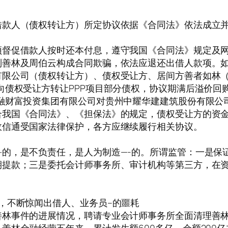
借款人（债权转让方）所定协议依据《合同法》依法成立
须督促借款人按时还本付息，遵守我国《合同法》规定及
则善林及周伯云构成合同欺骗，依法应退还出借人款项。
有限公司（债权转让方）、债权受让方、居间方善者如林
向债权受让方转让PPP项目部分债权，协议期满后溢价回
融财富投资集团有限公司对贵州中耀华建建筑股份有限公
合我国《合同法》、《担保法》的规定，债权受让方的资
政信通受国家法律保护，各方应继续履行相关协议。
的，是不负责任，是人为制造—-的。所谓监管：一是保
提款；三是委托会计师事务所、审计机构等第三方，在资
，不断惊闻出借人、业务员–的噩耗
善林事件的进展情况，聘请专业会计师事务所全面清理善