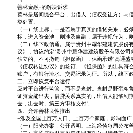
善林金融–的解决诉求
善林是居间撮合平台，出借人（债权受让方）与
类处置。
（一）线上标，一是若属于真实的借贷关系，必
标，进入资金池，则涉及自融，属于违规行为，
（二）线下政信通。属于贵州中耀华建建筑股份
议》，协议约定“贵州中耀华建建筑股份有限公司
独立的、不可撤销《担保函》，保函承诺“高通盛
《债权转让协议》的签订、《担保函》的出具符
账户，有银行流水、交易记录为证。所以，线下
三、立即恢复平台运行
应对平台进行监管，而不是查封。查封是野蛮粗鲁
证资金能出去，借贷关系真实的，出借人能够到期
去，出去时、第三方审核支付”。
四、允许善林良性推出
–涉及全国上百万人口、上百万个家庭，影响面广
（一）阳光办案，公开透明。上海经侦每周公布