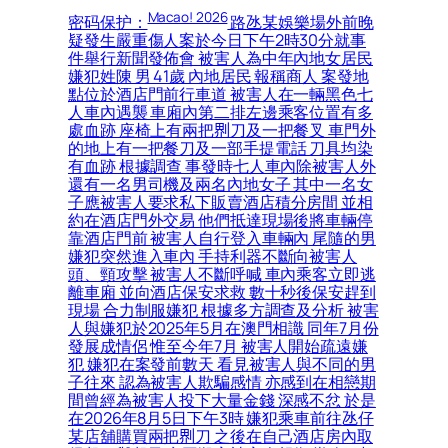
Macao! 2026
密码保护：
路氹某娛樂場外前晚
疑發生嚴重傷人案於今日下午2時30分就事
件舉行新聞發佈會 被害人為中年內地女居民
嫌犯姓陳 男 41歲 內地居民 報稱商人 案發地
點位於酒店門前行車道 被害人在一輛黑色七
人車內遇襲 車廂內第二排左邊乘客位置有多
處血跡 座椅上有兩把𠝹刀及一把餐叉 車門外
的地上有一把餐刀及一部手提電話 刀具均染
有血跡 根據調查 事發時七人車內除被害人外
還有一名男司機及兩名內地女子 其中一名女
子應被害人要求私下販賣酒店積分房間 並相
約在酒店門外交易 他們抵達現場後將車輛停
靠酒店門前 被害人自行登入車輛內 尾隨的男
嫌犯突然進入車內 手持利器不斷向被害人
頭、頸攻擊 被害人不斷呼喊 車內乘客立即逃
離車廂 並向酒店保安求救 數十秒後保安趕到
現場 合力制服嫌犯 根據多方調查及分析 被害
人與嫌犯於2025年5月在澳門相識 同年7月份
發展成情侶 惟至今年7月 被害人開始疏遠嫌
犯 嫌犯在案發前數天 看見被害人與不同的男
子往來 認為被害人欺騙感情 亦感到在相戀期
間曾經為被害人投下大量金錢 深感不忿 於是
在2026年8月5日下午3時 嫌犯乘車前往氹仔
某店舖購買兩把𠝹刀 之後在自己酒店房內取