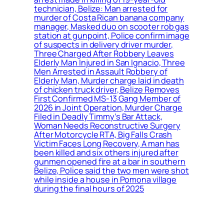
technician, Belize: Man arrested for
murder of Costa Rican banana company
manager, Masked duo on scooter rob gas
station at gunpoint, Police confirm image
of suspects in delivery driver murder,
Three Charged After Robbery Leaves
Elderly Man Injured in San Ignacio, Three
Men Arrested in Assault Robbery of
Elderly Man, Murder charge laid in death
of chicken truck driver, Belize Removes
First Confirmed MS-13 Gang Member of
2026 in Joint Operation, Murder Charge
Filed in Deadly Timmy’s Bar Attack,
Woman Needs Reconstructive Surgery
After Motorcycle RTA, Big Falls Crash
Victim Faces Long Recovery, A man has
been killed and six others injured after
gunmen opened fire at a bar in southern
Belize, Police said the two men were shot
while inside a house in Pomona village
during the final hours of 2025