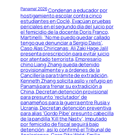
Panama! 2026
Condenan a educador por
hostigamiento escolar contra cinco
estudiantes en Coclé, Evacúan pruebas
periciales en el segundo día del juicio por
el femicidio de la docente Doris Franco,
Martinelli: ‘No me puedo quedar callado
tengo que denunciar a Sergio Davis’,
Caso Alas Chiricanas: Ali Zaki Hage Jalil
presenta prescripción para evitar juicio
por atentado terrorista, Empresario
chino Liang Zhang queda detenido
provisionalmente y a órdenes de la
Cancillería para trámite de extradición,
Kenneth Zhang solicita asilo y refugio en
Panamá para frenar su extradición a
China, Decretan detención provisional
para presunto ‘reclutador’ de
panameños para la guerra entre Rusia y
Ucrania, Decretan detención preventiva
para alias ‘Gordo Pibe’ presunto cabecilla
de la pandilla ‘Kill the Nasty’, Imputado
por femicidio de fiscal seguirá bajo
detención; así lo confirmó el Tribunal de