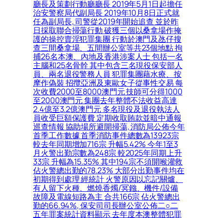
廳長及策劃行動廳廳長 2019年5月1日起擔任
治安警察局代副局長 2019年10月8日正式就
任為副局長, 司警從2019年開始追查 並於昨
日採取聯合掃蕩行動 破獲三個以桑拿場作掩
護的操控賣淫犯罪集團 行動於澳門及氹仔搜
查三間桑拿場、五間辦公室等共23個地點 拘
捕26名本澳、內地及香港涉案人士 包括一名
主腦和25名骨幹 其中包含三名現役保安部人
員、兩名退役警務人員 犯罪集團藉水療、按
摩作偽裝 招攬亞洲及東歐女子從事性交易 每
次收費2000至8000澳門元 技師可分得1000
至2000澳門元 集團去年整體不法收益高達
2.4億至3.2億澳門元 多名現役及退役執法人
員收受巨額保護費 定期收取賄款並暗中通報
巡查情報 協助場所避開掃蕩, 消防局公佈今年
首季工作數據 首季消防事件總數為13923宗
較去年同期增加716宗 升幅5.42% 今年1至3
月火警出勤宗數為248宗 較2025年同期上升
33宗 升幅為15.35% 其中194宗不須開喉灌救
佔火警總出勤的78.23% 大部分出勤事件均在
初期得到處理 經統計 火警原因以忘記關爐、
有人留下火種、燃燒香燭/冥鏹、機件/設備
故障及電線短路為主 合共166宗 佔火警總出
勤的66.94%, 保安司司長辦公室公佈二○二
五年罪案統計資料顯示 去年度本澳整體犯罪