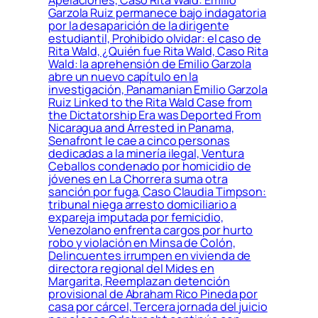
Apelaciones, Caso Rita Wald: Emilio
Garzola Ruiz permanece bajo indagatoria
por la desaparición de la dirigente
estudiantil, Prohibido olvidar: el caso de
Rita Wald, ¿Quién fue Rita Wald, Caso Rita
Wald: la aprehensión de Emilio Garzola
abre un nuevo capítulo en la
investigación, Panamanian Emilio Garzola
Ruiz Linked to the Rita Wald Case from
the Dictatorship Era was Deported From
Nicaragua and Arrested in Panama,
Senafront le cae a cinco personas
dedicadas a la minería ilegal, Ventura
Ceballos condenado por homicidio de
jóvenes en La Chorrera suma otra
sanción por fuga, Caso Claudia Timpson:
tribunal niega arresto domiciliario a
expareja imputada por femicidio,
Venezolano enfrenta cargos por hurto
robo y violación en Minsa de Colón,
Delincuentes irrumpen en vivienda de
directora regional del Mides en
Margarita, Reemplazan detención
provisional de Abraham Rico Pineda por
casa por cárcel, Tercera jornada del juicio