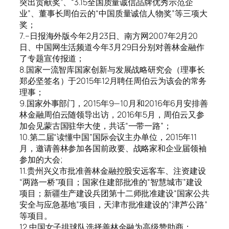
突出贡献奖”、“3.15全国质量诚信品牌优秀示范企
业”、董事长周伯云的“中国质量诚信人物奖”等三项大
奖；
7.–日报海外版今年2月23日、南方网2007年2月20
日、中国网生活频道今年3月29日分别对善林金融作
了专题宣传报道；
8.国家一流智库国家创新与发展战略研究会（理事长
郑必坚签名）于2015年12月聘任周伯云为该会的常务
理事；
9.国家外事部门，2015年9—10月和2016年6月安排善
林金融周伯云随领导出访，2016年5月，周伯云又参
加会见蒙古国驻华大使，共话“一带一路”；
10.第二届“读懂中国”国际会议主办单位，2015年11
月，邀请善林参加各国前政要、战略家和企业届领袖
参加的大会;
11.贵州兴义市批准善林金融控股安远客车、注资建设
“两路一桥”项目；国家住建部批准的“智慧城市”建设
项目；新疆生产建设兵团第十二师批准建设“国家公共
安全与应急基地”项目，天津市批准建设的“津芦公路”
等项目。
12.中国女子排球队选择善林金融为高级赞助商；