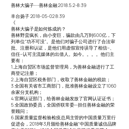
善林大骗子······善林金融 2018.5.2-8:39
丰台扬子 2018-05-02 8:39
《
善林大骗子是如何炼成的？
善林野蛮疯长，由小变巨，骗款由几万到600亿，下
列单位“功不可没”。是他们对骗子公司进行了合法审
批、注册和认证，是他们用虚假宣传误导了相信–、
信任–认可主流媒体的出借人。如今。。。。他们主
要有：
1.上海自贸区市场监督管理局，为善林金融进行了工
商登记注册；
2.上海自贸区税务部门，收取了善林金融的税款；
3.全国有关省市工商部门，批准善林金融设立了1060
余家分支机构；
4.官网认证部门，给善林金融发放了官网认证证书；
5.全国政协委员，全国侨联常委—担任善林金融的荣
誉顾问；
6.国家质量监督检验检疫总局主管的中国质量万里行
促进会，2018年3月颁给善林金融“中国质量诚信品牌