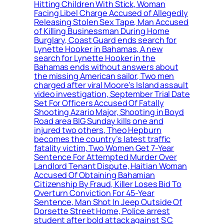
Hitting Children With Stick, Woman
Facing Libel Charge Accused of Allegedly
Releasing Stolen Sex Tape, Man Accused
of Killing Businessman During Home
Burglary, Coast Guard ends search for
Lynette Hooker in Bahamas, A new
search for Lynette Hooker in the
Bahamas ends without answers about
the missing American sailor, Two men
charged after viral Moore’s Island assault
video investigation, September Trial Date
Set For Officers Accused Of Fatally
Shooting Azario Major, Shooting in Boyd
Road area BIG Sunday kills one and
injured two others, Theo Hepburn
becomes the country’s latest traffic
fatality victim, Two Women Get 7-Year
Sentence For Attempted Murder Over
Landlord Tenant Dispute, Haitian Woman
Accused Of Obtaining Bahamian
Citizenship By Fraud, Killer Loses Bid To
Overturn Conviction For 45-Year
Sentence, Man Shot In Jeep Outside Of
Dorsette Street Home, Police arrest
student after bold attack against S C