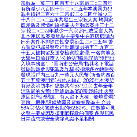
宗數為一萬三千四百五十八宗 較二○二四年
有所減少八百四十宗 二○二五年本澳暴力犯
罪共錄得二百六十二宗 較二○二四年減少二
十八宗 二○二五年共發生三宗殺人案 均與家
庭矛盾及感情糾紛相關 去年強姦案共三十二
宗 較二○二四年減少十六宗 約七成受害人為
非本澳居民 案發地點主要集中在酒店房間內
部分案件不排除由性交易衍生 二○二五年 警
方調查犯罪及警務行動期間 共有五千九百二
十五人被拘留及送交檢察院處理, 一名內地女
大學生日前疑墮入“公檢法”騙局 誤信“澳門出
入境事務廳”、“雲南市公安局”指其名下電話
號碼涉嫌參與犯罪及詐騙 按指示多次轉賬後
發現賬戶內三百九十萬元人民幣(折合約四百
五十五萬澳門元)被他人轉走, 2025年本澳所
有涉及消防事件總數共有53190宗 去年全年
消防局的火警出勤總數為850宗 經統計 火警
原因以忘記關爐、有人留下火種、燃燒香燭/
冥鏹、機件/設備故障及電線短路為主 合共
534宗 佔火警總出勤的62.82%。由數據可見
火警主要成因及須開喉撲救的個案 多與居民
日常疏忽或安全防範意識不足相關