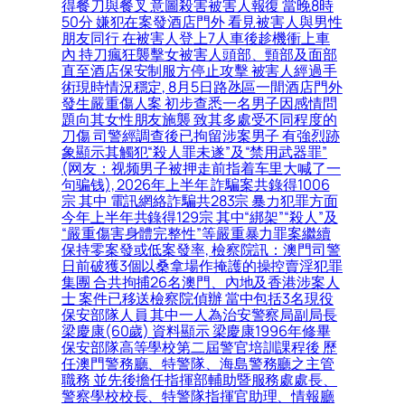
得餐刀與餐叉 意圖殺害被害人報復 當晚8時
50分 嫌犯在案發酒店門外 看見被害人與男性
朋友同行 在被害人登上7人車後趁機衝上車
內 持刀瘋狂襲擊女被害人頭部、頸部及面部
直至酒店保安制服方停止攻擊 被害人經過手
術現時情況穩定, 8月5日路氹區一間酒店門外
發生嚴重傷人案 初步查悉一名男子因感情問
題向其女性朋友施襲 致其多處受不同程度的
刀傷 司警經調查後已拘留涉案男子 有強烈跡
象顯示其觸犯“殺人罪未遂”及“禁用武器罪”
(网友：视频男子被押走前指着车里大喊了一
句骗钱), 2026年上半年 詐騙案共錄得1006
宗 其中 電訊網絡詐騙共283宗 暴力犯罪方面
今年上半年共錄得129宗 其中“綁架”“殺人”及
“嚴重傷害身體完整性”等嚴重暴力罪案繼續
保持零案發或低案發率, 檢察院訊：澳門司警
日前破獲3個以桑拿場作掩護的操控賣淫犯罪
集團 合共拘捕26名澳門、內地及香港涉案人
士 案件已移送檢察院偵辦 當中包括3名現役
保安部隊人員 其中一人為治安警察局副局長
梁慶康(60歲) 資料顯示 梁慶康1996年修畢
保安部隊高等學校第二屆警官培訓課程後 歷
任澳門警務廳、特警隊、海島警務廳之主管
職務 並先後擔任指揮部輔助暨服務處處長、
警察學校校長、特警隊指揮官助理、情報廳