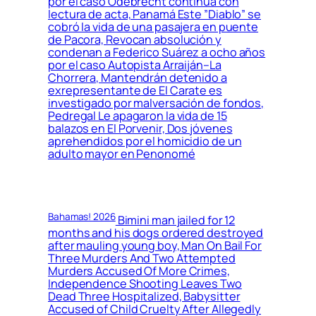
por el caso Odebrecht continúa con
lectura de acta, Panamá Este ”Diablo” se
cobró la vida de una pasajera en puente
de Pacora, Revocan absolución y
condenan a Federico Suárez a ocho años
por el caso Autopista Arraiján–La
Chorrera, Mantendrán detenido a
exrepresentante de El Carate es
investigado por malversación de fondos,
Pedregal Le apagaron la vida de 15
balazos en El Porvenir, Dos jóvenes
aprehendidos por el homicidio de un
adulto mayor en Penonomé
Bahamas! 2026
Bimini man jailed for 12
months and his dogs ordered destroyed
after mauling young boy, Man On Bail For
Three Murders And Two Attempted
Murders Accused Of More Crimes,
Independence Shooting Leaves Two
Dead Three Hospitalized, Babysitter
Accused of Child Cruelty After Allegedly