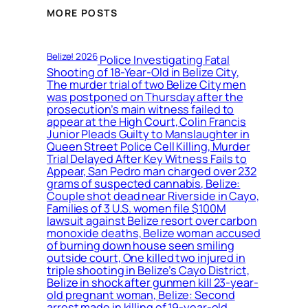
MORE POSTS
Belize! 2026
Police Investigating Fatal
Shooting of 18-Year-Old in Belize City,
The murder trial of two Belize City men
was postponed on Thursday after the
prosecution’s main witness failed to
appear at the High Court, Colin Francis
Junior Pleads Guilty to Manslaughter in
Queen Street Police Cell Killing, Murder
Trial Delayed After Key Witness Fails to
Appear, San Pedro man charged over 232
grams of suspected cannabis, Belize:
Couple shot dead near Riverside in Cayo,
Families of 3 U.S. women file $100M
lawsuit against Belize resort over carbon
monoxide deaths, Belize woman accused
of burning down house seen smiling
outside court, One killed two injured in
triple shooting in Belize’s Cayo District,
Belize in shock after gunmen kill 23-year-
old pregnant woman, Belize: Second
arrest made in killing of 19-year-old