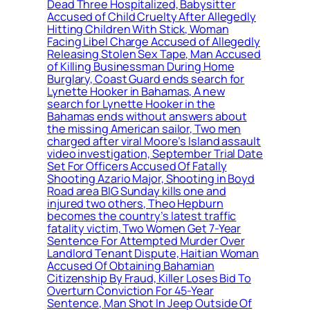
Dead Three Hospitalized, Babysitter
Accused of Child Cruelty After Allegedly
Hitting Children With Stick, Woman
Facing Libel Charge Accused of Allegedly
Releasing Stolen Sex Tape, Man Accused
of Killing Businessman During Home
Burglary, Coast Guard ends search for
Lynette Hooker in Bahamas, A new
search for Lynette Hooker in the
Bahamas ends without answers about
the missing American sailor, Two men
charged after viral Moore’s Island assault
video investigation, September Trial Date
Set For Officers Accused Of Fatally
Shooting Azario Major, Shooting in Boyd
Road area BIG Sunday kills one and
injured two others, Theo Hepburn
becomes the country’s latest traffic
fatality victim, Two Women Get 7-Year
Sentence For Attempted Murder Over
Landlord Tenant Dispute, Haitian Woman
Accused Of Obtaining Bahamian
Citizenship By Fraud, Killer Loses Bid To
Overturn Conviction For 45-Year
Sentence, Man Shot In Jeep Outside Of