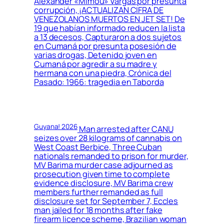
Alexander «Mimou» Vargas por presunta
corrupción, ¡ACTUALIZAN CIFRA DE
VENEZOLANOS MUERTOS EN JET SET! De
19 que habían informado reducen la lista
a 13 decesos, Capturaron a dos sujetos
en Cumaná por presunta posesión de
varias drogas, Detenido joven en
Cumaná por agredir a su madre y
hermana con una piedra, Crónica del
Pasado: 1966: tragedia en Taborda
Guyana! 2026
Man arrested after CANU
seizes over 28 kilograms of cannabis on
West Coast Berbice, Three Cuban
nationals remanded to prison for murder,
MV Barima murder case adjourned as
prosecution given time to complete
evidence disclosure, MV Barima crew
members further remanded as full
disclosure set for September 7, Eccles
man jailed for 18 months after fake
firearm licence scheme, Brazilian woman