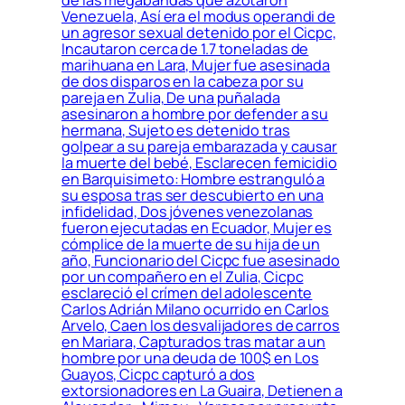
de las megabandas que azotaron
Venezuela, Así era el modus operandi de
un agresor sexual detenido por el Cicpc,
Incautaron cerca de 1.7 toneladas de
marihuana en Lara, Mujer fue asesinada
de dos disparos en la cabeza por su
pareja en Zulia, De una puñalada
asesinaron a hombre por defender a su
hermana, Sujeto es detenido tras
golpear a su pareja embarazada y causar
la muerte del bebé, Esclarecen femicidio
en Barquisimeto: Hombre estranguló a
su esposa tras ser descubierto en una
infidelidad, Dos jóvenes venezolanas
fueron ejecutadas en Ecuador, Mujer es
cómplice de la muerte de su hija de un
año, Funcionario del Cicpc fue asesinado
por un compañero en el Zulia, Cicpc
esclareció el crímen del adolescente
Carlos Adrián Milano ocurrido en Carlos
Arvelo, Caen los desvalijadores de carros
en Mariara, Capturados tras matar a un
hombre por una deuda de 100$ en Los
Guayos, Cicpc capturó a dos
extorsionadores en La Guaira, Detienen a