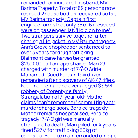
remanded for murder of husband, MV
Barima Tragedy: Total of 69 persons now
rescued 27 dead bodies recovered so far,
MV Barima tragedy: Captain first
engineer arrested; only 35 of 67 rescued
were on passenger list, ‘Hold on to me’:
Two strangers survive together after
sharing a life jacket in MV Barima tragedy,
Ann’s Grove shopkeeper sentenced to
over 3 years for drug trafficking,
Blairmont cane harvester granted
$250000 bail on rape charge, Man 23
charged with murder of 7-Y-O Adriel
Mohamed, Goed Fortuin taxi driver
remanded after discovery of AK-47 rifles,
Four men remanded over alleged $3.5M
robbery of Corentyne family,
Strangulation of 7-year-old: Mother
claims “can’t remember” committing act;
murder charge soon, Berbice tragedy:
Mother remains hospitalised, Berbice
tragedy: 7-Y-O girl was manually
strangled to death, Man jailed for 4 years
fined $27M for trafficking 30kg of
cannabis, Berbice man remanded on rape