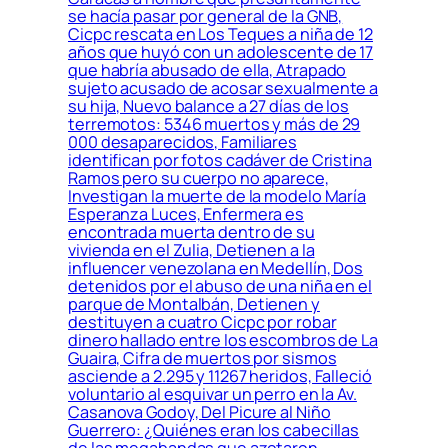
se hacía pasar por general de la GNB,
Cicpc rescata en Los Teques a niña de 12
años que huyó con un adolescente de 17
que habría abusado de ella, Atrapado
sujeto acusado de acosar sexualmente a
su hija, Nuevo balance a 27 días de los
terremotos: 5346 muertos y más de 29
000 desaparecidos, Familiares
identifican por fotos cadáver de Cristina
Ramos pero su cuerpo no aparece,
Investigan la muerte de la modelo María
Esperanza Luces, Enfermera es
encontrada muerta dentro de su
vivienda en el Zulia, Detienen a la
influencer venezolana en Medellín, Dos
detenidos por el abuso de una niña en el
parque de Montalbán, Detienen y
destituyen a cuatro Cicpc por robar
dinero hallado entre los escombros de La
Guaira, Cifra de muertos por sismos
asciende a 2.295 y 11267 heridos, Falleció
voluntario al esquivar un perro en la Av.
Casanova Godoy, Del Picure al Niño
Guerrero: ¿Quiénes eran los cabecillas