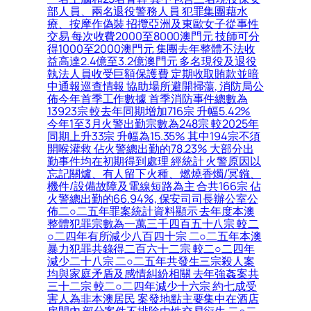
部人員、兩名退役警務人員 犯罪集團藉水
療、按摩作偽裝 招攬亞洲及東歐女子從事性
交易 每次收費2000至8000澳門元 技師可分
得1000至2000澳門元 集團去年整體不法收
益高達2.4億至3.2億澳門元 多名現役及退役
執法人員收受巨額保護費 定期收取賄款並暗
中通報巡查情報 協助場所避開掃蕩, 消防局公
佈今年首季工作數據 首季消防事件總數為
13923宗 較去年同期增加716宗 升幅5.42%
今年1至3月火警出勤宗數為248宗 較2025年
同期上升33宗 升幅為15.35% 其中194宗不須
開喉灌救 佔火警總出勤的78.23% 大部分出
勤事件均在初期得到處理 經統計 火警原因以
忘記關爐、有人留下火種、燃燒香燭/冥鏹、
機件/設備故障及電線短路為主 合共166宗 佔
火警總出勤的66.94%, 保安司司長辦公室公
佈二○二五年罪案統計資料顯示 去年度本澳
整體犯罪宗數為一萬三千四百五十八宗 較二
○二四年有所減少八百四十宗 二○二五年本澳
暴力犯罪共錄得二百六十二宗 較二○二四年
減少二十八宗 二○二五年共發生三宗殺人案
均與家庭矛盾及感情糾紛相關 去年強姦案共
三十二宗 較二○二四年減少十六宗 約七成受
害人為非本澳居民 案發地點主要集中在酒店