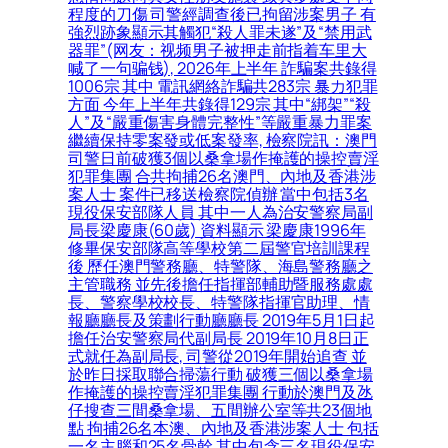
程度的刀傷 司警經調查後已拘留涉案男子 有
強烈跡象顯示其觸犯“殺人罪未遂”及“禁用武
器罪”(网友：视频男子被押走前指着车里大
喊了一句骗钱), 2026年上半年 詐騙案共錄得
1006宗 其中 電訊網絡詐騙共283宗 暴力犯罪
方面 今年上半年共錄得129宗 其中“綁架”“殺
人”及“嚴重傷害身體完整性”等嚴重暴力罪案
繼續保持零案發或低案發率, 檢察院訊：澳門
司警日前破獲3個以桑拿場作掩護的操控賣淫
犯罪集團 合共拘捕26名澳門、內地及香港涉
案人士 案件已移送檢察院偵辦 當中包括3名
現役保安部隊人員 其中一人為治安警察局副
局長梁慶康(60歲) 資料顯示 梁慶康1996年
修畢保安部隊高等學校第二屆警官培訓課程
後 歷任澳門警務廳、特警隊、海島警務廳之
主管職務 並先後擔任指揮部輔助暨服務處處
長、警察學校校長、特警隊指揮官助理、情
報廳廳長及策劃行動廳廳長 2019年5月1日起
擔任治安警察局代副局長 2019年10月8日正
式就任為副局長, 司警從2019年開始追查 並
於昨日採取聯合掃蕩行動 破獲三個以桑拿場
作掩護的操控賣淫犯罪集團 行動於澳門及氹
仔搜查三間桑拿場、五間辦公室等共23個地
點 拘捕26名本澳、內地及香港涉案人士 包括
一名主腦和25名骨幹 其中包含三名現役保安