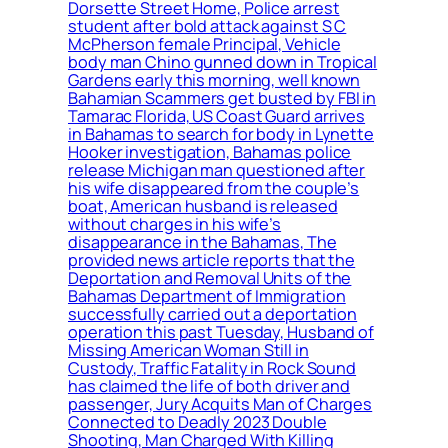
Dorsette Street Home, Police arrest
student after bold attack against S C
McPherson female Principal, Vehicle
body man Chino gunned down in Tropical
Gardens early this morning, well known
Bahamian Scammers get busted by FBI in
Tamarac Florida, US Coast Guard arrives
in Bahamas to search for body in Lynette
Hooker investigation, Bahamas police
release Michigan man questioned after
his wife disappeared from the couple’s
boat, American husband is released
without charges in his wife’s
disappearance in the Bahamas, The
provided news article reports that the
Deportation and Removal Units of the
Bahamas Department of Immigration
successfully carried out a deportation
operation this past Tuesday, Husband of
Missing American Woman Still in
Custody, Traffic Fatality in Rock Sound
has claimed the life of both driver and
passenger, Jury Acquits Man of Charges
Connected to Deadly 2023 Double
Shooting, Man Charged With Killing