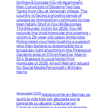
Girlfriend Outside Fox Hill Apartment,
Man Convicted of Stealing Two Gas
Tanks from Oku at Venetian Village, The
country is facing a growing sense of
unease as immigration continues to rise,
Man Fatally Shot in Fox Hill Becomes
Third Murder Victim for 2026, Fox Hill
records the third homicide this evening –
victim is 29-year-old Jason Armbrister,
Police need your help locating a suspect
who they believe is responsible for a
broad day light shooting in the Pinewood
Gardens area on Christmas Eve, Man in
50’s Stabbed in Local Motel First
Homicide of 2026, Arrest Warrant Issued
for Social Media Personality Brittany
Harris
Venezuela! 2026
Adolescente en Barinas se
quitó la vida tras ser abusada por la
pareja de su abuela, Capturan en
Caracas a hombre que presuntamente