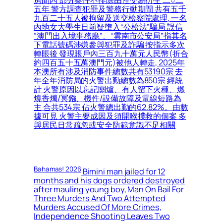
房間內 部分案件不排除由性交易衍生 二○二
五年 警方調查犯罪及警務行動期間 共有五千
九百二十五人被拘留及送交檢察院處理, 一名
內地女大學生日前疑墮入“公檢法”騙局 誤信
“澳門出入境事務廳”、“雲南市公安局”指其名
下電話號碼涉嫌參與犯罪及詐騙 按指示多次
轉賬後 發現賬戶內三百九十萬元人民幣(折合
約四百五十五萬澳門元)被他人轉走, 2025年
本澳所有涉及消防事件總數共有53190宗 去
年全年消防局的火警出勤總數為850宗 經統
計 火警原因以忘記關爐、有人留下火種、燃
燒香燭/冥鏹、機件/設備故障及電線短路為
主 合共534宗 佔火警總出勤的62.82%。由數
據可見 火警主要成因及須開喉撲救的個案 多
與居民日常疏忽或安全防範意識不足相關
Bahamas! 2026
Bimini man jailed for 12
months and his dogs ordered destroyed
after mauling young boy, Man On Bail For
Three Murders And Two Attempted
Murders Accused Of More Crimes,
Independence Shooting Leaves Two