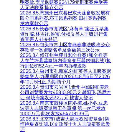
明案款,李昊退赔案9241.79元刑事案件受害
人无法联系,提存公示
2026.8.5 恩施州巴东县巴东天蓬畜牧发展有
限公司系列案,邓玉凤系列案,田桂英系列案
发放案款公示
2026.8.5 长春市宽城区“麻黄草”案王元恭集
资诈骗,林吉祥,侯宝,付权义等人非吸进行集
资受害人补充登记
2026.8.5 包头市青山区鲁燕春非法吸收公众
存款罪一案退赔名单及金额第三次公示
2026.8.4 怒江州兰坪县和全祥案(和全祥等
人在兰坪县营盘镇内盗窃变压器内铜芯线)执
行到位6152.4元,一年内办理退款
2026.8.4 禹州市孔新军,刘红英等人非吸案退
赔集资人,办理期限自2026年8月6日至2026
年10月5日止,为期两个月
2026.8.4 贵阳市云岩区 1.贵州中颐颐和养老
公司刘慧案发放45810.95元 2.谢阳飞,玛尼才
让,侯垅海案发还32万元 被害人登记
2026.8.4 南京市鼓楼区陈冬梅,姚小冬,豆忠
波等人非吸案退赔工作事项,第一次已发放
1000万元,此次发放4547081.39元
2026.8.3 北京市(成吉大易股权投资基金)姚
恒艳集资诈骗,赵文政等十九人非吸案案款发
还