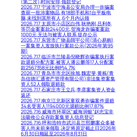
(第二次),时间安排,领款登记
2026.7.17 宁波市宁海县公安局办理一诈骗案
查获一批涉案物品,有18部手机和1台平板电
脑,未找到其所有人,6个月内认领
2026.7.17 太原市小店区白伟,耿艳刚,吕利冬
等罚金案案款24400元,贺海龙诈骗案案款
1000元,无法与被害人联系,提存公示
2026.7.17 东营市广饶县阔宇公司(清心易购)
一案集资人发放执行案款公示(2026年第95
期)
2026.7.17 临沂市兰陵县倪晓辉诈骗案执行案
款退赔分配方案,被害人潘云鹏等17人分配案
款2567358元比例约4.7%
2026.7.17 青岛市市北区徐旭,魏宏斐,黄栋(青
岛信德汇通资产管理有限公司)非法集资案集
资人52人领取退赔款
2026.7.17 石家庄市王立兵,李彦案集资人资金
返还
2026.7.17 南京江北新区童双勇诈骗案件退赔
34名受害人1194000元退赔比例17.87%
2026.7.16 威海市环翠区“威海润银”赵忠宝非
法吸收公众存款案集资人信息登记
2026.7.16 呼和浩特市武川县兰熙鹏案众多被
害人尚未前来领取,决定将原定截止日2026年
6月30日顺延至2026年8月31日