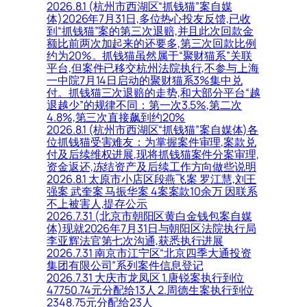
2026.8.1 (杭州市西湖区“抓钱猫”案自媒
体)2026年7月31日,多位热心投友反馈,已收
到“抓钱猫”案的第三次退赔,并且此次回款金
额比前两次加起来的还要多,第三次回款比例
约为20%。抓钱猫虽然属于“聚财猫系”关联
平台,但案件已移交杭州法院执行,不参与上海
一中院7月14日启动的聚财猫系3%集中兑
付。抓钱猫三次退赔的走势,和大部分平台“越
退越少”的规律不同：第一次3.5%,第二次
4.8%,第三次直接飙到约20%
2026.8.1 (杭州市西湖区“抓钱猫”案自媒体)各
位抓钱猫受害难友：为掌握案件审理,案款兑
付及后续维权进展,现将抓钱猫案件分案审理,
资金返还,冻结资产及后续工作方向做些说明
2026.8.1 太原市小店区段燕飞案 罗江慧,刘王
强案 武奎案 马振华案 4案案款10余万 因联系
不上被害人,提存公示
2026.7.31 (北京市朝阳区黄白金钱包案自媒
体)现就2026年7月31日与朝阳区法院执行局
李亚辉法官第七次沟通,获悉执行进展
2026.7.31 南京市江宁区“北京四季大通投资
集团有限公司”系列案件信息登记
2026.7.31 大庆市龙凤区 1.唐锐案执行到位
47750.74元分配给13人 2.周德生案执行到位
2348.75元分配给23人