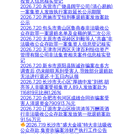
投资人信息核实登记
2026.7.20 东营市广饶县阔宇公司(清心易购)
一案集资人发放执行案款延长公示期限
2026.7.20 恩施市艾恒刑事退赔案发放案款
公示
2026.7.20 包头市青山区鲁燕春非法吸收公
众存款罪一案退赔名单及金额的第二次公示
2026.7.20 太原市杏花岭区刘毅等人“共鑫”非
法吸收公众存款罪一案集资人信息登记核实
2026.7.20 天津市河西区天津百利恒信资产
管理有限公司非法集资相关案件信息核实登
记
2026.7.20 新乡市原阳县陈诚诈骗案在多方
调查后,仍未能联系到受害人,导致部分退赔款
无法进行退还,十五日内认领
2026.7.20 长沙市天心区“厚德中发”刘然,胡
亮等人非吸案受损集资人89人发放案款为
116819元比例1.26%
2026.7.20 合肥市包河区成雄合同诈骗案受
害人清退资金790913.74元
2026.7.20 辽源市龙山区徐洪涛等万酬茶酒
行非法吸收公众存款案发放第一批退赔案款
91.54万元
2026.7.19 长沙市“盛大金禧”特大非法吸收
公众存款,集资诈骗案涉财产执行工作公告