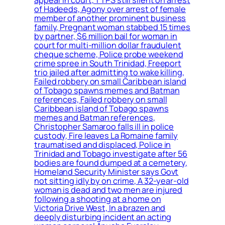
appear in court, TTPS still silent on arrest
of Hadeeds, Agony over arrest of female
member of another prominent business
family, Pregnant woman stabbed 15 times
by partner, $6 million bail for woman in
court for multi-million dollar fraudulent
cheque scheme, Police probe weekend
crime spree in South Trinidad, Freeport
trio jailed after admitting to wake killing,
Failed robbery on small Caribbean island
of Tobago spawns memes and Batman
references, Failed robbery on small
Caribbean island of Tobago spawns
memes and Batman references,
Christopher Samaroo falls ill in police
custody, Fire leaves La Romaine family
traumatised and displaced, Police in
Trinidad and Tobago investigate after 56
bodies are found dumped at a cemetery,
Homeland Security Minister says Govt
not sitting idly by on crime, A 32-year-old
woman is dead and two men are injured
following a shooting at a home on
Victoria Drive West, In a brazen and
deeply disturbing incident an acting