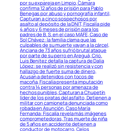
por su expareja en Limpio, Cámara
confirma 12 años de prisión para Pablo
Benegas por abuso y pornografía infantil,
Capturan a cinco sospechosos por
asalto al depósito de la DNIT, Fiscalía pide
4 años y 6 meses de prisión para los
padres de B. S. en el caso MAFE, Caso de
Sol Chávez: la familia clama que las
culpables de su muerte vayan a la cárcel,
Anciana de 73 años sufrió brutal ataque
por parte de su perro en Areguá, Crio.
Luis Benítez detalla la captura de Dalia
López: se realizó sin resistencia y con
hallazgo de fuerte suma de dinero,
Acusan a detenidos con tocos de
macoña, Fiscalía presenta imputación
contra 14 personas por amenaza de
hechos punibles, Capturan a Chupetín
líder de los piratas del asfalto, Detienen a
militar con camioneta denunciada como
robada en Asunción, Caso María
Fernanda: Fiscalía revela más imágenes
comprometedoras, Tras muerte de niña
de 5 años en accidente detienen a
conductor de motocarro, Celos