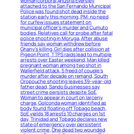
woman corporal Anusha Eversley
attached to the San Fernando Municipal
Police was found shot dead inside the
station early this morning, PM: no need
for curfew issues statement on
municipal officer’s murder and Cumuto
bodies, Relatives call for probe after fatal
police shooting in Moruga, After abuse
friends say woman withdrew before
Ghany’s killing, Girl dies after collision at
Pigeon Point, TTPS raids lead to multiple
arrests over Easter weekend, Man killed
pregnant woman among two shot in
Wallerfield attack, 5 freed of couple’s
murder after decade on remand, South
Oropouche shooting leaves 39-year-old
father dead, Sando businesses say
street crime persists despite SoE,
Woman to appear in court on larceny
charge, Golconda woman identified as
body found floating off Tobago beach,
SoE yields 18 arrests 10 charges on 1st
day, Trinidad and Tobago declares new
state of emergency over persistent
violent crime, One dead two wounded