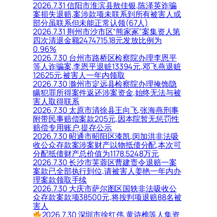
2026.7.31 信阳市淮滨县敖佳银,陈泽英诈骗
案损失退赔,案涉款项未联系到所有被害人或
部分虽联系但未能正常认领(67人)
2026.7.31 荆州市沙市区“熊家冢”案集资人第
四次清退金额2474715.18元发放比例为
0.96%
2026.7.30 台州市路桥区检察院办理李恩平
等人诈骗案,李恩平退赃13394元,邓飞燕退赃
12625元,被害人一年内领取
2026.7.30 滁州市定远县检察院办理掩饰隐
瞒犯罪所得案件返还涉案资金,始终无法与被
害人取得联系
2026.7.30 太原市清徐县王向飞,张海燕刑事
附带民事赔偿案款205元,因本院暂无惩罚性
赔偿专用账户,提存公示
2026.7.30 昭通市昭阳区漆凯,闵加洪非法吸
收公众存款案涉案财产以物抵债分配,本次可
分配抵债财产总价值为1178.5248万元
2026.7.30 长沙市芙蓉区曹建责令退赔一案
案款已全部执行到位,请被害人姜艳一年内办
理案款领取手续
2026.7.30 大庆市萨尔图区国轶非法吸收公
众存款案款项38500元,将按判项退赔88名被
害人
2026.7.30 深圳市徐红伟,黄诗樵等人集资