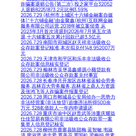
诈骗案退赔公告(第二次),投之家平台32052
人退赔82251873.2元比例3.59%
2026.7.29 (杭州市上城区十六铺金融案自媒
体)“十六铺金融”由金聚鑫(杭州)互联网金融
服务有限公司运营,2018年被立案侦查,从
2023年3月首次清退到2026年7月第五次清
退,十六铺案五次累计回款已超3.3亿元
2026.7.29 南阳市宛城区赵天祥非法吸收公
众存款案登记核准,本次拟兑付148.952007万
元
2026.7.29 天津市和平区和乐丰非法吸收公
众存款案信息核实登记
2026.7.29 榆林市吴堡县鑫盛源小额贷款有
限公司非法吸收公众存款案兑付事宜
2026.7.28 长春净月开发区吉林省蓝鲸会劳务
服务,吉林百大劳务服务,吉林省上鼎人力资源
及张鸿飞等人诈骗案件报案登记
2026.7.28 周口市郸城县公安局侦办一恶势力
非法经营案(非法放贷)追缴违法所得500余
万元,328名借款人一年内申请退还
2026.7.28 重庆市渝中区赵贵武等涉重庆耀益
仕佳贸易有限公司非法吸收公众存款罪一案
集资人信息登记核实
2026.7.28 柳州市鹿寨县陈甜梅,蓝智敏,韦淑
清,廖淑贤,凌忠爱,覃美花,覃国松,梁梅娟,曾素