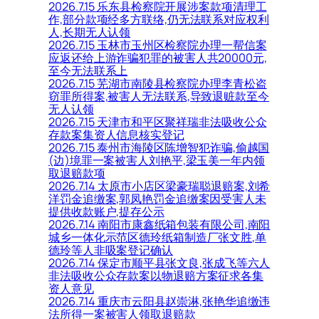
2026.7.15 乐东县检察院开展涉案款项清理工
作,部分款项经多方联络,仍无法联系对应权利
人,长期无人认领
2026.7.15 玉林市玉州区检察院办理一帮信案
应返还给上游诈骗犯罪的被害人共20000元,
至今无法联系上
2026.7.15 芜湖市南陵县检察院办理李青松盗
窃罪所得案,被害人无法联系,导致退赃款至今
无人认领
2026.7.15 天津市和平区聚祥瑞非法吸收公众
存款案集资人信息核实登记
2026.7.15 泰州市海陵区陈增智犯诈骗,偷越国
(边)境罪一案被害人刘艳平,梁玉美一年内领
取退赔款项
2026.7.14 太原市小店区梁豪瑞聪退赔案,刘希
洋罚金追缴案,郭凤艳罚金追缴案因受害人未
提供收款账户,提存公示
2026.7.14 南阳市康鑫纸箱包装有限公司,南阳
城乡一体化示范区德玲纸箱制造厂张文胜,单
德玲等人非吸案登记确认
2026.7.14 保定市顺平县张文良,张成飞等六人
非法吸收公众存款案以物退赔方案征求各集
资人意见
2026.7.14 重庆市云阳县赵崇淋,张艳华追缴违
法所得一案被害人领取退赔款