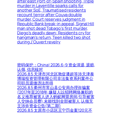
after east Port-of-Spain shooting, Triple
murder in Laventille sparks calls for
another SoE, Traumatised residents
recount terror after Couva double
murder, Court reserves judgment in
Republic Bank break-in appeal, Signal Hill
man shot dead Tobago’s first murder,
Diego’s deadly dawn: Residents cry for
hangman’s return, Teen killed two shot
during J’Ouvert revelry
密码保护：China! 2026.6-9 资金清退, 退赔,
认领, 信息核对
2026.8.5 天津市河北区敦促潘超等涉天津泰
博瑞投资管理有限公司非法集资系列案件公
司职员退缴违法所得
2026.8.5 衢州市常山县公安局办理诈骗案
(2017年至2018年,嫌疑人以招聘网络兼职的
名义推荐被害人进入蚂蚁网盟房间,引导被害
人交纳会员费),未能找到全部被害人,认领无
主涉诈资金公告(第二期)
2026.8.5 太原市小店区王宁罚金案120元不