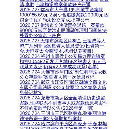
清,李胜,韦瑜梅退赔案领款账户开通
2026.7.27 临汾市大宁县 1.郑育敏罚金案款
1000186.69元 2.吴少含追缴案款20000元 因
罚金子账户尚未设立完成,提存公示
2026.7.27 射洪市文映傚责令退赔一案案款
80000元转至射洪市民间融资理财问题依法
处置办公室名下账户
2026.7.27 无锡市滨湖区肖梅兰,王援成等人
鸿广系列非吸案集资人信息登记(投资第一
金,大恒亚太,金曈资本,枫树认养项目)
2026.7.24 福州市闽侯县公安局办理诈骗案
扣押304482元发还各地68名被害人,16人已
联系并发还,仍有42人未成功联系(名单)
2026.7.24 大连市沙河口区“刘仁明非法吸收
公众存款罪”案集资人第一次信息登记
2026.7.24 武汉市江汉区“武汉融通文藏文化
有限公司非法吸收公众款案”214名集资人信
息登记核实
2026.7.24 龙岩市新罗区全面清理历史遗留
案款,现将联系不到当事人或案款信息与案件
不符的案款予以公告(2026年第一期)
2026.7.24 三明市三元区张荣鑫,张曼丽追缴
违法所得一案2人领取执行案款
2026.7.24 哈尔滨市平房区高晓庆,于春,林旭
等“银谷财富”退赔案件本次批量发放7名集资