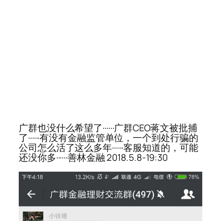
广群也没什么希望了······广群CEO蒋文被批捕
了······有没有金融监管单位，一个到处行骗的
公司怎么活了这么多年······客服知道的，可能
还没你多······善林金融 2018.5.8-19:30