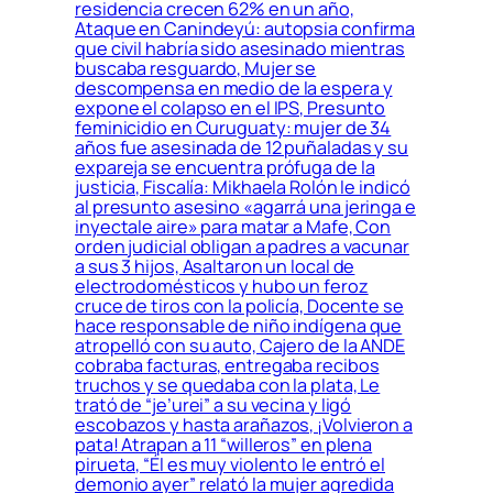
residencia crecen 62% en un año,
Ataque en Canindeyú: autopsia confirma
que civil habría sido asesinado mientras
buscaba resguardo, Mujer se
descompensa en medio de la espera y
expone el colapso en el IPS, Presunto
feminicidio en Curuguaty: mujer de 34
años fue asesinada de 12 puñaladas y su
expareja se encuentra prófuga de la
justicia, Fiscalía: Mikhaela Rolón le indicó
al presunto asesino «agarrá una jeringa e
inyectale aire» para matar a Mafe, Con
orden judicial obligan a padres a vacunar
a sus 3 hijos, Asaltaron un local de
electrodomésticos y hubo un feroz
cruce de tiros con la policía, Docente se
hace responsable de niño indígena que
atropelló con su auto, Cajero de la ANDE
cobraba facturas, entregaba recibos
truchos y se quedaba con la plata, Le
trató de “je’urei” a su vecina y ligó
escobazos y hasta arañazos, ¡Volvieron a
pata! Atrapan a 11 “willeros” en plena
pirueta, “Él es muy violento le entró el
demonio ayer” relató la mujer agredida