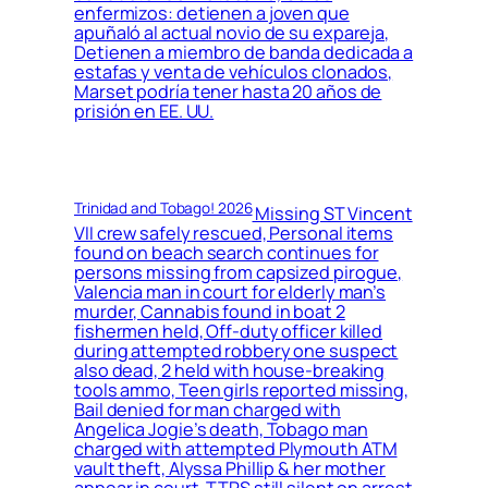
enfermizos: detienen a joven que
apuñaló al actual novio de su expareja,
Detienen a miembro de banda dedicada a
estafas y venta de vehículos clonados,
Marset podría tener hasta 20 años de
prisión en EE. UU.
Trinidad and Tobago! 2026
Missing ST Vincent
VII crew safely rescued, Personal items
found on beach search continues for
persons missing from capsized pirogue,
Valencia man in court for elderly man’s
murder, Cannabis found in boat 2
fishermen held, Off-duty officer killed
during attempted robbery one suspect
also dead, 2 held with house-breaking
tools ammo, Teen girls reported missing,
Bail denied for man charged with
Angelica Jogie’s death, Tobago man
charged with attempted Plymouth ATM
vault theft, Alyssa Phillip & her mother