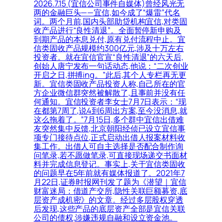
2026.7.15 (宜信公司事件自媒体)曾经风光无
两的金融巨头——宜信,如今成了“爆雷”代名
词。两个月前,国内头部助贷机构宜信,对类固
收产品进行“良性清退”。全面暂停新申购及
到期产品的本息兑付,原有兑付流程中止。宜
信类固收产品规模约300亿元,涉及十万左右
投资者。就在宜信官宣“良性清退”的六天后,
创始人唐宁发布一句话动态,他说：“二次创业
开启之日,拼搏ing。”此后,其个人专栏再无更
新。宜信类固收产品投资人称,自己所在的官
方企业微信群突然被解散了,且事前并没有任
何通知。宜信投资者李女士7月7日表示：“现
在都第7周了,说4到6周出方案,至今没消息,就
这么拖着了。”7月15日,多个群中宜信出借难
友突然集中反馈,北京朝阳经侦已设立宜信事
项专门接待点位,正式启动出借人报案材料收
集工作。出借人可自主选择是否配合制作询
问笔录,若不愿做笔录,可直接现场递交书面材
料并完成信息登记。事实上,关于宜信类固收
的问题早在5年前就有媒体报道了。2021年7
月22日,证券时报网刊发了题为《潜望｜宜信
财富迷局：借道产交所,隐性关联巨额募资,底
层资产成机密》的文章。经过多层股权穿透
后发现,这些产品的底层资产全部是宜信关联
公司的债权,涉嫌违规自融和设立资金池。