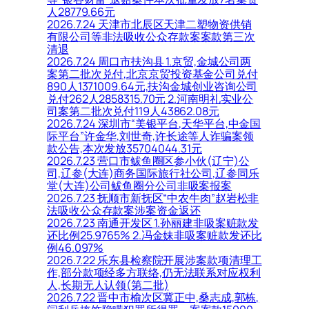
人28779.66元
2026.7.24 天津市北辰区天津二塑物资供销
有限公司等非法吸收公众存款案案款第三次
清退
2026.7.24 周口市扶沟县 1.京贸,金城公司两
案第二批次兑付,北京京贸投资基金公司兑付
890人1371009.64元,扶沟金城创业咨询公司
兑付262人2858315.70元 2.河南明礼实业公
司案第二批次兑付119人43862.08元
2026.7.24 深圳市“美银平台,天华平台,中金国
际平台”许金华,刘世奇,许长途等人诈骗案领
款公告,本次发放35704044.31元
2026.7.23 营口市鲅鱼圈区参小伙(辽宁)公
司,辽参(大连)商务国际旅行社公司,辽参同乐
堂(大连)公司鲅鱼圈分公司非吸案报案
2026.7.23 抚顺市新抚区“中农牛肉”赵岩松非
法吸收公众存款案涉案资金返还
2026.7.23 南通开发区 1.孙丽建非吸案赃款发
还比例25.9765% 2.冯金妹非吸案赃款发还比
例46.097%
2026.7.22 乐东县检察院开展涉案款项清理工
作,部分款项经多方联络,仍无法联系对应权利
人,长期无人认领(第二批)
2026.7.22 晋中市榆次区冀正中,桑志成,郭栋,