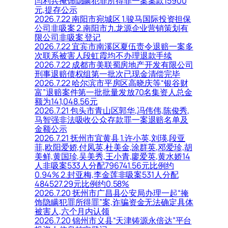
闫利兵掩饰隐瞒犯罪所得罪一案案款15900
元,提存公示
2026.7.22 南阳市宛城区 1.骏马国际投资担保
公司非吸案 2.南阳市九龙源企业营销策划有
限公司非吸案 登记
2026.7.22 宜宾市南溪区夏伍责令退赔一案多
次联系被害人段虹霞均不办理退款手续
2026.7.22 成都市美联蜀房地产开发有限公司
刑事退赔债权组第一批次已现金清偿完毕
2026.7.22 哈尔滨市平房区高晓庆等“银谷财
富”退赔案件第一批批量发放70名集资人总金
额为141,048.56元
2026.7.21 包头市青山区郭华,冯伟伟,陈俊秀,
马智强非法吸收公众存款罪一案退赔名单及
金额公示
2026.7.21 抚州市宜黄县 1.许小英,刘瑛,段亚
菲,欧阳爱娇,付凤英,杜美金,涂群英,邓爱珍,胡
美鲜,黄国珍,吴美秀,王小青,廖爱英,黄水娇14
人非吸案533人分配796741.56元比例约
0.94% 2.封亚梅,李金莲非吸案531人分配
484527.29元比例约0.58%
2026.7.20 抚州市广昌县公安局办理一起“掩
饰隐瞒犯罪所得罪”案,诈骗资金无法确定具体
被害人,六个月内认领
2026.7.20 锦州市义县“天津铸源永倍达”平台