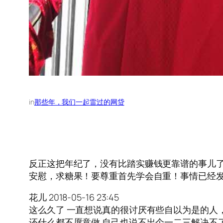
in
那些年，我们一起雷过的网贷
反正这把年纪了，没有比踏实赚钱更靠谱的事儿了··
安慰，求糖果！要尊重首先学会自重！事情已经发生一个月了
花儿 2018-05-16 23:45
这么久了 一直想说真的很讨厌有些自以为是的人
还什么都不愿意做 自己也说不出个一二三解决不