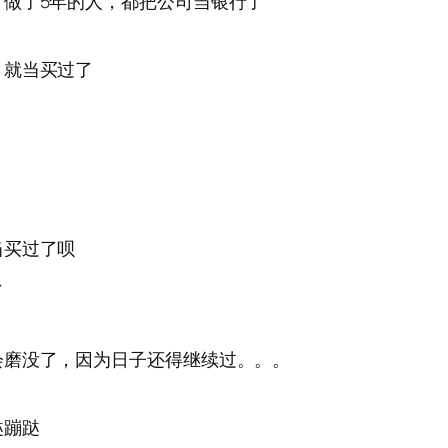
做了5年的人，都把公司当银行了
，就当买过了
当买过了呗
了
会磨没了，因为日子还得继续过。。。
跶蹦跶