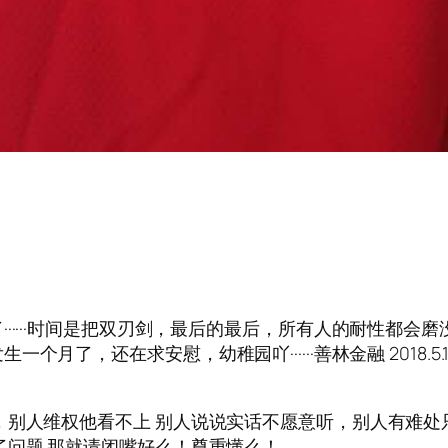
····时间是把双刃剑，最后的最后，所有人的耐性都会磨没了
，还在求安慰，幼稚园吖······善林金融 2018.5.17-
，别人维权他看不上 别人说说实话不愿意听，别人有难
了问题 那就请闭嘴好么！尊重懂么！