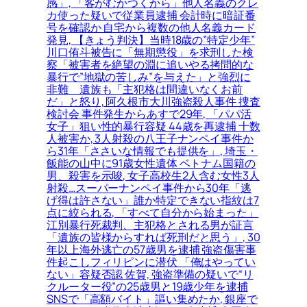
感」, 「客がむかつくから」他人名義のクレ
カ使った疑いで従業員逮捕 会計時に暗証番
号を確認か 自宅から複数の他人名義カード
発見, 【きょう判決】当時18歳の”特定少年”
川口侑斗被告に「無期懲役」を求刑した検
察「被害者を絶望の淵に追いやる拷問的な
暴行で”地獄の苦しみ”を与えた」と強烈に
非難＿遺族も「主犯格は間違いなくお前
だ」と怒り, 阿久根市大川強盗殺人事件 捜査
検討会 事件発生からあすで29年, 「パパ活
女子」狙い性的暴行容疑 44歳を再逮捕 十数
人被害か, 3人射殺の八王子ナンペイ事件か
ら31年「ささいな情報でも提供を」, 埼玉・
飯能の山中に91歳女性遺体 ベトナム国籍の
男、殺害を示唆, 女子高校生2人含む女性3人
射殺…スーパーナンペイ事件から30年「逃
げ得は許さない」誰か特定できない指紋は7
点に絞られる, 「すべて自分から始まった」
江別暴行死裁判、主犯格とされる男が証言
「遺族の皆様からすれば死刑だと思う」, 30
年以上海外逃亡の57歳男を逮捕 強盗傷害事
件起こしフィリピンに潜伏 「俺はやってい
ない」容疑否認 佐賀, 強盗準備の疑いで“リ
クルーター役”の25歳男と19歳少年を逮捕
SNSで「高額バイト」謳い集めたか, 銀座で