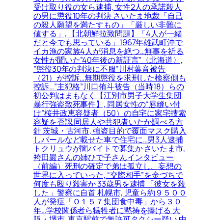
受け取り役の女ら逮捕, 女性2人の承諾殺人
の男に懲役10年の判決 さいたま地裁「自己
の殺人願望を満たすもの」「厳しい非難に
値する」, 【北朝鮮拉致問題】「4人が一緒
だと今でも思っている」1967年雄武町沖で
イカ漁の家族4人が消息を絶つ…無事を祈る
女性が聞いた”40年後の新証言”〈北海道〉,
”懲役30年の判決に不服”川村葉音被告
（21）が控訴…無期懲役を求刑した検察側も
控訴…”主犯格”川口侑斗被告（当時18）らの
初公判はまもなく【江別市男子大学生集団
暴行強盗致死事件】, 同居女性の“唇縫い付
け”桜井政恵容疑者（50）の自宅に家宅捜索
容疑を否認 同居人や共犯者いたか調べる方
針 茨城・古河市, 強盗目的で覆面マスク購入
しバールなど載せた車で住宅に…男3人逮捕
トクリュウが闇バイトで募集か さいたま市,
袴田巖さんの姉ひで子さんインタビュー
（前編）死刑の確定で弟は孤立し、妄想の
世界に入っていった, “交際相手”を金づちで
何度も殴り殺害か 33歳男を逮捕 「彼女を殺
した」警察に自首 札幌市, 児童ら約９５００
人が発症「Ｏ１５７集団食中毒」から３０
年…学校関係者ら犠牲者に黙祷を捧げる 大
阪・堺市, 東京駅前で無許可タクシー疑い 中