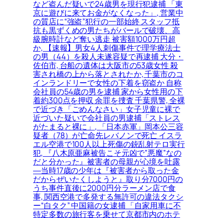
など盗んだ疑いで24歳男を現行犯逮捕 「東
京に遊びに来てお金がなくなった」, 営業中
の質店に“強盗”犯行の一部始終 スタッフ抵
抗も黒ずくめの男たちがバールで破壊、高
級腕時計など奪い逃走 被害額1000万円超
か, 【速報】男女4人刺傷事件で理学療法士
の男（44）を殺人未遂容疑で再逮捕 大分・
佐伯市, 台船の遺体は大阪市の53歳女性 殺
害され橋の上から落とされたか, 千葉市のコ
インランドリーで女性の下着を窃盗か 自称
会社員の54歳の男を逮捕 家から女性用の下
着約300点を押収 余罪を捜査 千葉県警, 全裸
で近づき「ごめんなさい」女子児童に裸で
近づいた疑いで会社員の男逮捕「ストレス
がたまると裸に」, 「日本赤軍」岡本公三容
疑者（78）が亡命先レバノンで死亡 イスラ
エル空港で100人以上死傷の銃乱射テロ実行
犯, 『八木原亜麻被告こそ元凶で”悪魔”なの
だと分かった』被害者の母親が心境を吐露
―当時17歳の少年は『被害者から取った金
だからぜいたくしようと』取り分7000円の
うち事件直後に2000円分ラーメン店で食
事, 関西空港で多発する無許可の違法タクシ
ー“白タク” 中国籍の女逮捕 「自家用車に不
特定多数の旅行客を乗せて京都市内のホテ