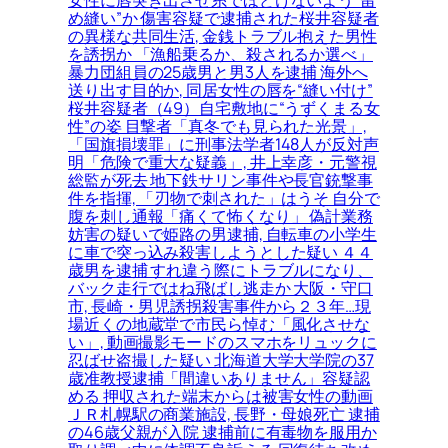
女性に唇突き出させ糸でほどけないよう“留
め縫い”か 傷害容疑で逮捕された桜井容疑者
の異様な共同生活, 金銭トラブル抱えた男性
を誘拐か 「漁船乗るか、殺されるか選べ」
暴力団組員の25歳男と男3人を逮捕 海外へ
送り出す目的か, 同居女性の唇を“縫い付け”
桜井容疑者（49）自宅敷地に“うずくまる女
性”の姿 目撃者「真冬でも見られた光景」,
「国旗損壊罪」に刑事法学者148人が反対声
明「危険で重大な疑義」, 井上幸彦・元警視
総監が死去 地下鉄サリン事件や長官銃撃事
件を指揮, 「刃物で刺された」はうそ 自分で
腹を刺し通報「痛くて怖くなり」 偽計業務
妨害の疑いで姫路の男逮捕, 自転車の小学生
に車で突っ込み殺害しようとした疑い ４４
歳男を逮捕 すれ違う際にトラブルになり、
バック走行ではね飛ばし逃走か 大阪・守口
市, 長崎・男児誘拐殺害事件から２３年…現
場近くの地蔵堂で市民ら悼む「風化させな
い」, 動画撮影モードのスマホをリュックに
忍ばせ盗撮した疑い 北海道大学大学院の37
歳准教授逮捕「間違いありません」容疑認
める 押収された端末からは被害女性の動画
ＪＲ札幌駅の商業施設, 長野・母娘死亡 逮捕
の46歳父親が入院 逮捕前に有毒物を服用か