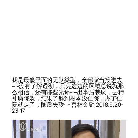
我是最傻里面的无脑类型，全部家当投进去
······没有了解透彻，只凭这边的区域总说就那
么相信，还有那些光环······出事后装疯，去精
神病院躲，结果了解到根本没住院，办了住
院就走了，随后失联······善林金融 2018.5.20-
23:17