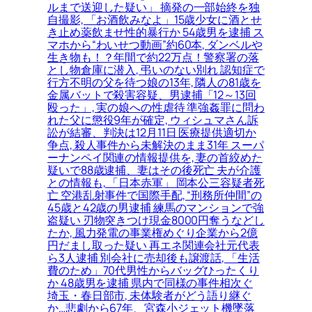
ルまで送迎した疑い」 摘発の一部始終を独
自撮影, 「お酒飲みなよ」15歳少女に酒とせ
き止め薬飲ませ性的暴行か 54歳男を逮捕 ス
マホから“わいせつ動画”約60本, ダンベルや
生き物も！？年間で約22万点！警察署の落
とし物倉庫に潜入, 弔いのない別れ 認知症で
行方不明の父を待つ娘の13年, 隣人の81歳を
金属バットで殺害容疑、男逮捕「12～13回
殴った」, 実の娘への性虐待 準強姦罪に問わ
れた父に懲役9年が確定, ウィシュマさん訴
訟が結審、判決は12月11日 医療提供適切か
争点, 殺人事件から未解決のまま31年 スーパ
ーナンペイ関連の情報提供を, 妻の首絞めた
疑いで88歳逮捕、妻はその後死亡 夫が介護
との情報も, 「日本赤軍」 岡本公三容疑者死
亡 空港乱射事件で国際手配, “刑務所仲間”の
45歳と42歳の男逮捕 練馬のマンションで強
盗疑い 刃物突きつけ現金8000円奪うなどし
たか, 風力発電の事業権めぐり企業から2億
円だまし取った疑い 再エネ関連会社元代表
ら3人逮捕 別会社に売却後も譲渡話, 「生活
費のため」70代男性からバッグひったくり
か 48歳男を逮捕 県内で同様の事件相次ぐ
埼玉・春日部市, 未体験者がどう語り継ぐ
か…悲劇から67年、宮森小ジェット機墜落