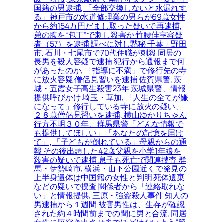
国籍の男逮捕, 「全部交換しないと水漏れす
る」神戸市の水道修理業の男らが69歳女性
から約154万円だまし取った疑いで再逮捕,
弟の腹を“包丁”で刺し殺害か 竹腰佳亨容疑
者（57）を逮捕 調べに対し黙秘 千葉・野田
市, 石川・七尾市で70代住職が刺殺 同居の
長男を殺人容疑で逮捕 犯行から通報まで何
があったのか, 「指導に不満」で修行先の寺
に放火容疑 僧侶見習いを逮捕 佐賀県警, 茨
城・五霞女子高生殺害23年 茨城県警、情報
提供呼びかけ 埼玉・草加, 「人生の全てが嫌
になって」修行している寺に放火の疑い、
２８歳僧侶見習いを逮捕, 横山ゆかりちゃん
行方不明３０年、群馬県警「どんな情報で
も提供してほしい」「あなたの記憶を届け
て」, 「子どもが倒れている」母親からの通
報 その後出頭した42歳父親を小学1年娘を
殺害の疑いで逮捕 息子も死亡で関連捜査 群
馬・伊勢崎市, 横浜・山下公園近くで発見の
上半身遺体は中国籍の女性と判明 死体遺棄
などの疑いで捜査 関係者から「連絡取れな
い」と情報提供, 三原・強盗殺人事件 知人の
男逮捕から１週間 被害男性は、生存が確認
された約４時間前までの間に男と合流, 同居