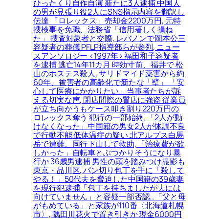
ひったくり自作自演 新たに3人逮捕 中国人
の男が見張り役2人にSNS指示内容を翻訳し
伝達 「ロレックス」売却金2200万円, 元特
捜検事を免職、法務省「信用著しく損ね
た」 捜査対象者と交際, レバノンで岡本公三
容疑者の葬儀 PFLP指導部らが参列, ニュー
スアンソロジー <1997年> 福田和子容疑者
を逮捕 逃亡14年11カ月 時効寸前、福井で 松
山のホステス殺人, サリドマイド薬害から約
60年、被害者の高齢化で新たな「壁」 「安
心して医療にかかりたい」当事者たちが訴
える切実な声, 閉店間際の質店に強盗 従業員
が立ち向かうもケース叩き割り220万円の
ロレックス奪う 犯行の一部始終, 「2人が動
けなくなった」中国籍の男女2人が体調不良
で行動不能 低体温症の疑い 北アルプス白馬
岳で遭難、同行下山して救助, 「治療費が欲
しかった」自転車とぶつかりそうになり暴
行か 36歳男逮捕 男性の頭を踏みつけ撮影も
東京・品川区, パン切り包丁を手に「殺して
やる！」50代夫を脅迫した中国籍の39歳妻
を現行犯逮捕「包丁を持ちましたが夫には
向けていません」と容疑一部否認…「父と母
がもめている」と家族が110番〈北海道札幌
市〉, 隅田川花火で置き引きか 現金6000円