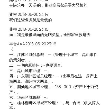
@快乐每一天 是的，那些高层都是罪大恶极的
兆根 2018-05-20 23:14
我们这些业务员是最傻的
兆根 2018-05-20 23:15
而且我是最傻里面的无脑类型，全部家当投进去
丰台AAA 2018-05-20 23:16
《
一、江苏区域付总裁：—（管理十个城市，昆山事件
的策划者）。
二、—他的原前任：–也要调查。
三、昆山城市经理：—。
四、广东潮州区域总经理：—（出事后在逃，房产上
海两套、潮州恒大两套）。
五、潮汕地区城市经理：—158—000（资产上千万资
产）。
六、华南区域总裁：–。
七、桂林柳卅区域城市经理：–，与—合照（收入惊人
高）