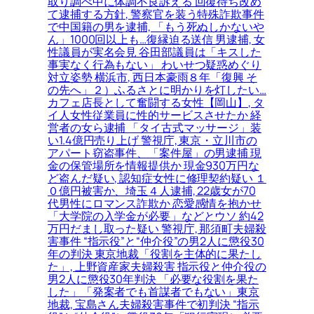
取り調べ中に体調不良訴える 回復待ち改め
て逮捕する方針, 警察官を装う特殊詐欺事件
で中国籍の男を逮捕, 「もう死ぬしかないや
ん」1000回以上も…復縁迫る送信 男逮捕, 女
性議員が実名会見 谷田部議員は「キスした
事実なく行為もない」 わいせつ疑惑めぐり
対立姿勢 横浜市, 西日本豪雨８年「復興 そ
の先へ」２）ふるさとに明かりを灯したい…
カフェ店長として奮闘する女性【岡山】, タ
イ人女性従業員に性的サービスさせたか 経
営者の女ら逮捕 「タイ古式マッサージ」装
い1.4億円売り上げ 警視庁, 東京・立川市の
アパート窃盗事件、「案件屋」の男逮捕 現
金の保管場所を情報提供か 現金930万円な
ど盗んだ疑い, 認知症女性に修理契約疑い １
０億円被害か、埼玉４人逮捕, 22歳女が70
代男性にロマンス詐欺か 恋愛感情を抱かせ
「大学院の入学金が必要」などとウソ 約42
万円だまし取った疑い 警視庁, 那須町夫婦殺
害事件 “指示役”と“仲介役”の男2人に懲役30
年の判決 東京地裁「役割を主体的に果たし
た」, 上野資産家夫婦殺害 指示役と仲介役の
男2人に懲役30年判決 「必要な役割を果た
した」「発案者でも首謀者でもない」東京
地裁, 宝島さん夫婦殺害事件で初判決 “指示