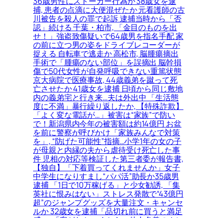
36歳男性にストーカー行為か 38歳女を逮
捕, 患者の点滴に大便混ぜたか 元看護師の古
川被告を殺人の罪で起訴 逮捕当時から「否
認」続ける 千葉・柏市, 「金目のものを出
せ！」強盗致傷疑いで64歳男を指名手配 家
の前に立つ男の姿をドライブレコーダーが
捉える 自転車で逃走か 高松市, 脳腫瘍摘出
手術で「腫瘍のない部位」を誤摘出 脳幹損
傷で50代女性が自発呼吸できない重篤状態
京大病院で医療事故, 44歳義弟を蹴って死
亡させたか 41歳女を逮捕 日頃から同じ敷地
内の義弟宅と行き来…夫は外出中 「生活態
度に不満」暴行繰り返したか, 【特殊詐欺】
「よく変な電話が…」被害は“家族”で防い
で！新潟県内今年の被害額は約14億円 お盆
を前に警察が呼びかけ「家族みんなで対策
を」, “防げた可能性”指摘…小学1年の女の子
が母親と内縁の夫から虐待受け死亡した事
件 児相の対応等検証した第三者委が報告書,
【独自】「下着買ってくれませんか」女子
中学生になりすまし“パパ活”助長か35歳男
逮捕 「1日で10万稼げる」と少女勧誘, 「集
英社に恨みはない」ストレス発散で“43億円
超”のジャンプグッズを大量注文・キャンセ
ルか 32歳女を逮捕「品切れ前に買うと満足