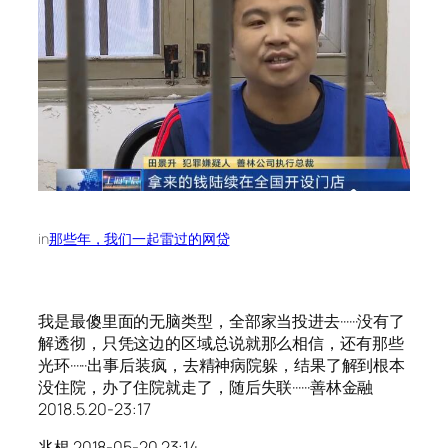
in
那些年，我们一起雷过的网贷
我是最傻里面的无脑类型，全部家当投进去······没有了
解透彻，只凭这边的区域总说就那么相信，还有那些
光环······出事后装疯，去精神病院躲，结果了解到根本
没住院，办了住院就走了，随后失联······善林金融
2018.5.20-23:17
兆根 2018-05-20 23:14