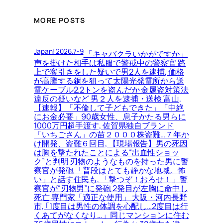
MORE POSTS
Japan! 2026.7-9
「キャバクラいかがですか」
声を掛けた相手は私服で警戒中の警察官 路
上で客引きをした疑いで男2人を逮捕, 価格
が高騰する銅を狙って太陽光発電所から送
電ケーブル2.2トンを盗んだか 金属盗対策法
違反の疑いなど 男２人を逮捕・送検 富山,
【速報】「不倫して子どもできた」「中絶
にお金必要」90歳女性、息子かたる男らに
1000万円超手渡す, 佐賀県独自ブランド
「いちごさん」の苗２０００株盗難…７年か
け開発、盗難６回目, 【現場報告】男の死因
は胸を撃たれたことによる“出血性ショッ
ク”と判明 刃物のようなものを持った男に警
察官が発砲 「普段はとても静かな地域。怖
い」と話す住民も, 「撃つぞ！おろせ！」警
察官が“刃物男”に発砲 2発目が左胸に命中し
死亡 専門家「適正な使用」 大阪・河内長野
市, ｢1度目は男性の体調を心配し…2度目は行
くあてがなくなり…」同じマンションに住む