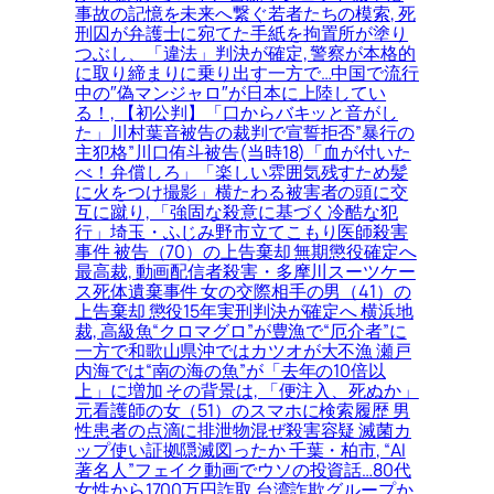
事故の記憶を未来へ繋ぐ若者たちの模索, 死
刑囚が弁護士に宛てた手紙を拘置所が塗り
つぶし、「違法」判決が確定, 警察が本格的
に取り締まりに乗り出す一方で…中国で流行
中の″偽マンジャロ″が日本に上陸してい
る！, 【初公判】「口からバキッと音がし
た」川村葉音被告の裁判で宣誓拒否”暴行の
主犯格”川口侑斗被告(当時18)「血が付いた
べ！弁償しろ」「楽しい雰囲気残すため髪
に火をつけ撮影」横たわる被害者の頭に交
互に蹴り, 「強固な殺意に基づく冷酷な犯
行」埼玉・ふじみ野市立てこもり医師殺害
事件 被告（70）の上告棄却 無期懲役確定へ
最高裁, 動画配信者殺害・多摩川スーツケー
ス死体遺棄事件 女の交際相手の男（41）の
上告棄却 懲役15年実刑判決が確定へ 横浜地
裁, 高級魚“クロマグロ”が豊漁で“厄介者”に
一方で和歌山県沖ではカツオが大不漁 瀬戸
内海では“南の海の魚”が「去年の10倍以
上」に増加 その背景は, 「便注入、死ぬか」
元看護師の女（51）のスマホに検索履歴 男
性患者の点滴に排泄物混ぜ殺害容疑 滅菌カ
ップ使い証拠隠滅図ったか 千葉・柏市, “AI
著名人”フェイク動画でウソの投資話…80代
女性から1700万円詐取 台湾詐欺グループか