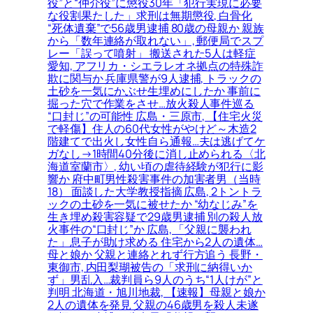
役”と“仲介役”に懲役30年「犯行実現に必要
な役割果たした」求刑は無期懲役, 白骨化
“死体遺棄”で56歳男逮捕 80歳の母親か 親族
から「数年連絡が取れない」, 郵便局でスプ
レー「誤って噴射」 搬送された5人は軽症
愛知, アフリカ・シエラレオネ拠点の特殊詐
欺に関与か 兵庫県警が9人逮捕, トラックの
土砂を一気にかぶせ生埋めにしたか 事前に
掘った穴で作業をさせ…放火殺人事件巡る
“口封じ”の可能性 広島・三原市, 【住宅火災
で軽傷】住人の60代女性がやけど～木造2
階建てで出火し女性自ら通報…夫は逃げてケ
ガなし→1時間40分後に消し止められる〈北
海道室蘭市〉, 幼い頃の虐待経験が犯行に影
響か 府中町男性殺害事件の加害者男（当時
18） 面談した大学教授指摘 広島, 2トントラ
ックの土砂を一気に被せたか “幼なじみ”を
生き埋め殺害容疑で29歳男逮捕 別の殺人放
火事件の“口封じ”か 広島, 「父親に襲われ
た」息子が助け求める 住宅から2人の遺体…
母と娘か 父親と連絡とれず行方追う 長野・
東御市, 内田梨瑚被告の「求刑に納得いか
ず」男乱入…裁判員ら9人のうち“1人けが”と
判明 北海道・旭川地裁, 【速報】母親と娘か
2人の遺体を発見 父親の46歳男を殺人未遂