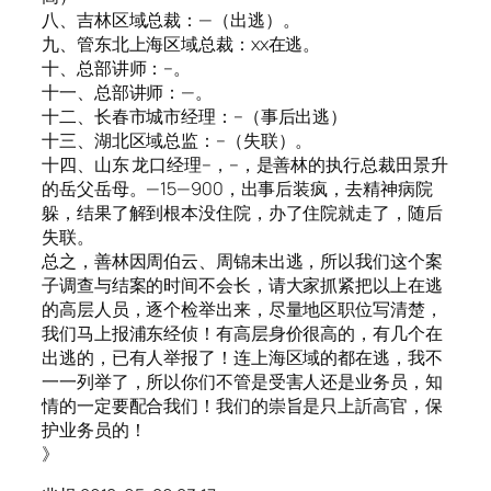
八、吉林区域总裁：—（出逃）。
九、管东北上海区域总裁：xx在逃。
十、总部讲师：–。
十一、总部讲师：—。
十二、长春市城市经理：–（事后出逃）
十三、湖北区域总监：–（失联）。
十四、山东 龙口经理–，–，是善林的执行总裁田景升
的岳父岳母。—15—900，出事后装疯，去精神病院
躲，结果了解到根本没住院，办了住院就走了，随后
失联。
总之，善林因周伯云、周锦未出逃，所以我们这个案
子调查与结案的时间不会长，请大家抓紧把以上在逃
的高层人员，逐个检举出来，尽量地区职位写清楚，
我们马上报浦东经侦！有高层身价很高的，有几个在
出逃的，已有人举报了！连上海区域的都在逃，我不
一一列举了，所以你们不管是受害人还是业务员，知
情的一定要配合我们！我们的崇旨是只上訢高官，保
护业务员的！
》