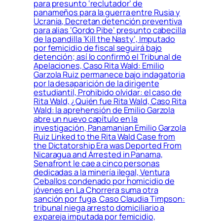
para presunto ‘reclutador’ de
panameños para la guerra entre Rusia y
Ucrania, Decretan detención preventiva
para alias ‘Gordo Pibe’ presunto cabecilla
de la pandilla ‘Kill the Nasty’, Imputado
por femicidio de fiscal seguirá bajo
detención; así lo confirmó el Tribunal de
Apelaciones, Caso Rita Wald: Emilio
Garzola Ruiz permanece bajo indagatoria
por la desaparición de la dirigente
estudiantil, Prohibido olvidar: el caso de
Rita Wald, ¿Quién fue Rita Wald, Caso Rita
Wald: la aprehensión de Emilio Garzola
abre un nuevo capítulo en la
investigación, Panamanian Emilio Garzola
Ruiz Linked to the Rita Wald Case from
the Dictatorship Era was Deported From
Nicaragua and Arrested in Panama,
Senafront le cae a cinco personas
dedicadas a la minería ilegal, Ventura
Ceballos condenado por homicidio de
jóvenes en La Chorrera suma otra
sanción por fuga, Caso Claudia Timpson:
tribunal niega arresto domiciliario a
expareja imputada por femicidio,