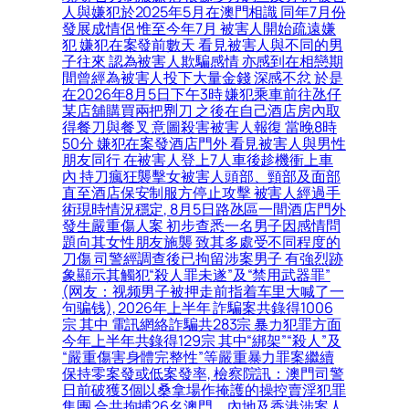
人與嫌犯於2025年5月在澳門相識 同年7月份
發展成情侶 惟至今年7月 被害人開始疏遠嫌
犯 嫌犯在案發前數天 看見被害人與不同的男
子往來 認為被害人欺騙感情 亦感到在相戀期
間曾經為被害人投下大量金錢 深感不忿 於是
在2026年8月5日下午3時 嫌犯乘車前往氹仔
某店舖購買兩把𠝹刀 之後在自己酒店房內取
得餐刀與餐叉 意圖殺害被害人報復 當晚8時
50分 嫌犯在案發酒店門外 看見被害人與男性
朋友同行 在被害人登上7人車後趁機衝上車
內 持刀瘋狂襲擊女被害人頭部、頸部及面部
直至酒店保安制服方停止攻擊 被害人經過手
術現時情況穩定, 8月5日路氹區一間酒店門外
發生嚴重傷人案 初步查悉一名男子因感情問
題向其女性朋友施襲 致其多處受不同程度的
刀傷 司警經調查後已拘留涉案男子 有強烈跡
象顯示其觸犯“殺人罪未遂”及“禁用武器罪”
(网友：视频男子被押走前指着车里大喊了一
句骗钱), 2026年上半年 詐騙案共錄得1006
宗 其中 電訊網絡詐騙共283宗 暴力犯罪方面
今年上半年共錄得129宗 其中“綁架”“殺人”及
“嚴重傷害身體完整性”等嚴重暴力罪案繼續
保持零案發或低案發率, 檢察院訊：澳門司警
日前破獲3個以桑拿場作掩護的操控賣淫犯罪
集團 合共拘捕26名澳門、內地及香港涉案人