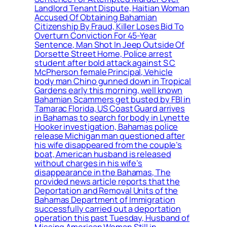
Landlord Tenant Dispute, Haitian Woman
Accused Of Obtaining Bahamian
Citizenship By Fraud, Killer Loses Bid To
Overturn Conviction For 45-Year
Sentence, Man Shot In Jeep Outside Of
Dorsette Street Home, Police arrest
student after bold attack against S C
McPherson female Principal, Vehicle
body man Chino gunned down in Tropical
Gardens early this morning, well known
Bahamian Scammers get busted by FBI in
Tamarac Florida, US Coast Guard arrives
in Bahamas to search for body in Lynette
Hooker investigation, Bahamas police
release Michigan man questioned after
his wife disappeared from the couple’s
boat, American husband is released
without charges in his wife’s
disappearance in the Bahamas, The
provided news article reports that the
Deportation and Removal Units of the
Bahamas Department of Immigration
successfully carried out a deportation
operation this past Tuesday, Husband of