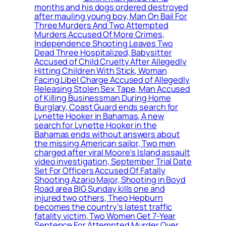
months and his dogs ordered destroyed
after mauling young boy, Man On Bail For
Three Murders And Two Attempted
Murders Accused Of More Crimes,
Independence Shooting Leaves Two
Dead Three Hospitalized, Babysitter
Accused of Child Cruelty After Allegedly
Hitting Children With Stick, Woman
Facing Libel Charge Accused of Allegedly
Releasing Stolen Sex Tape, Man Accused
of Killing Businessman During Home
Burglary, Coast Guard ends search for
Lynette Hooker in Bahamas, A new
search for Lynette Hooker in the
Bahamas ends without answers about
the missing American sailor, Two men
charged after viral Moore’s Island assault
video investigation, September Trial Date
Set For Officers Accused Of Fatally
Shooting Azario Major, Shooting in Boyd
Road area BIG Sunday kills one and
injured two others, Theo Hepburn
becomes the country’s latest traffic
fatality victim, Two Women Get 7-Year
Sentence For Attempted Murder Over