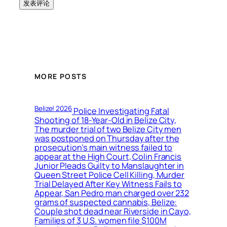
MORE POSTS
Belize! 2026
Police Investigating Fatal
Shooting of 18-Year-Old in Belize City,
The murder trial of two Belize City men
was postponed on Thursday after the
prosecution’s main witness failed to
appear at the High Court, Colin Francis
Junior Pleads Guilty to Manslaughter in
Queen Street Police Cell Killing, Murder
Trial Delayed After Key Witness Fails to
Appear, San Pedro man charged over 232
grams of suspected cannabis, Belize:
Couple shot dead near Riverside in Cayo,
Families of 3 U.S. women file $100M