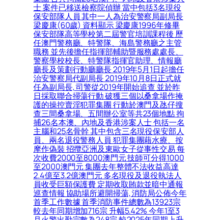
士 案件已移送檢察院偵辦 當中包括3名現役
保安部隊人員 其中一人為治安警察局副局長
梁慶康(60歲) 資料顯示 梁慶康1996年修畢
保安部隊高等學校第二屆警官培訓課程後 歷
任澳門警務廳、特警隊、海島警務廳之主管
職務 並先後擔任指揮部輔助暨服務處處長、
警察學校校長、特警隊指揮官助理、情報廳
廳長及策劃行動廳廳長 2019年5月1日起擔任
治安警察局代副局長 2019年10月8日正式就
任為副局長, 司警從2019年開始追查 並於昨
日採取聯合掃蕩行動 破獲三個以桑拿場作掩
護的操控賣淫犯罪集團 行動於澳門及氹仔搜
查三間桑拿場、五間辦公室等共23個地點 拘
捕26名本澳、內地及香港涉案人士 包括一名
主腦和25名骨幹 其中包含三名現役保安部人
員、兩名退役警務人員 犯罪集團藉水療、按
摩作偽裝 招攬亞洲及東歐女子從事性交易 每
次收費2000至8000澳門元 技師可分得1000
至2000澳門元 集團去年整體不法收益高達
2.4億至3.2億澳門元 多名現役及退役執法人
員收受巨額保護費 定期收取賄款並暗中通報
巡查情報 協助場所避開掃蕩, 消防局公佈今年
首季工作數據 首季消防事件總數為13923宗
較去年同期增加716宗 升幅5.42% 今年1至3
月火警出勤宗數為248宗 較2025年同期上升