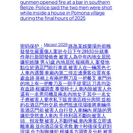
gunmen opened fire at a bar in southern
Belize, Police said the two men were shot
while inside a house in Pomona village
during the final hours of 2025
Macao! 2026
密码保护：
路氹某娛樂場外前晚
疑發生嚴重傷人案於今日下午2時30分就事
件舉行新聞發佈會 被害人為中年內地女居民
嫌犯姓陳 男 41歲 內地居民 報稱商人 案發地
點位於酒店門前行車道 被害人在一輛黑色七
人車內遇襲 車廂內第二排左邊乘客位置有多
處血跡 座椅上有兩把𠝹刀及一把餐叉 車門外
的地上有一把餐刀及一部手提電話 刀具均染
有血跡 根據調查 事發時七人車內除被害人外
還有一名男司機及兩名內地女子 其中一名女
子應被害人要求私下販賣酒店積分房間 並相
約在酒店門外交易 他們抵達現場後將車輛停
靠酒店門前 被害人自行登入車輛內 尾隨的男
嫌犯突然進入車內 手持利器不斷向被害人
頭、頸攻擊 被害人不斷呼喊 車內乘客立即逃
離車廂 並向酒店保安求救 數十秒後保安趕到
現場 合力制服嫌犯 根據多方調查及分析 被害