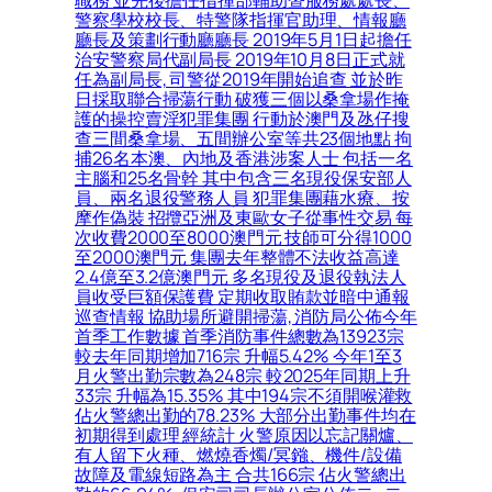
職務 並先後擔任指揮部輔助暨服務處處長、
警察學校校長、特警隊指揮官助理、情報廳
廳長及策劃行動廳廳長 2019年5月1日起擔任
治安警察局代副局長 2019年10月8日正式就
任為副局長, 司警從2019年開始追查 並於昨
日採取聯合掃蕩行動 破獲三個以桑拿場作掩
護的操控賣淫犯罪集團 行動於澳門及氹仔搜
查三間桑拿場、五間辦公室等共23個地點 拘
捕26名本澳、內地及香港涉案人士 包括一名
主腦和25名骨幹 其中包含三名現役保安部人
員、兩名退役警務人員 犯罪集團藉水療、按
摩作偽裝 招攬亞洲及東歐女子從事性交易 每
次收費2000至8000澳門元 技師可分得1000
至2000澳門元 集團去年整體不法收益高達
2.4億至3.2億澳門元 多名現役及退役執法人
員收受巨額保護費 定期收取賄款並暗中通報
巡查情報 協助場所避開掃蕩, 消防局公佈今年
首季工作數據 首季消防事件總數為13923宗
較去年同期增加716宗 升幅5.42% 今年1至3
月火警出勤宗數為248宗 較2025年同期上升
33宗 升幅為15.35% 其中194宗不須開喉灌救
佔火警總出勤的78.23% 大部分出勤事件均在
初期得到處理 經統計 火警原因以忘記關爐、
有人留下火種、燃燒香燭/冥鏹、機件/設備
故障及電線短路為主 合共166宗 佔火警總出