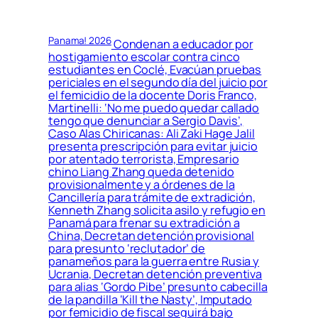
Panama! 2026
Condenan a educador por
hostigamiento escolar contra cinco
estudiantes en Coclé, Evacúan pruebas
periciales en el segundo día del juicio por
el femicidio de la docente Doris Franco,
Martinelli: ‘No me puedo quedar callado
tengo que denunciar a Sergio Davis’,
Caso Alas Chiricanas: Ali Zaki Hage Jalil
presenta prescripción para evitar juicio
por atentado terrorista, Empresario
chino Liang Zhang queda detenido
provisionalmente y a órdenes de la
Cancillería para trámite de extradición,
Kenneth Zhang solicita asilo y refugio en
Panamá para frenar su extradición a
China, Decretan detención provisional
para presunto ‘reclutador’ de
panameños para la guerra entre Rusia y
Ucrania, Decretan detención preventiva
para alias ‘Gordo Pibe’ presunto cabecilla
de la pandilla ‘Kill the Nasty’, Imputado
por femicidio de fiscal seguirá bajo