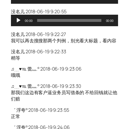
频
播
没名儿 2018-06-19 9:20:55
放
音
器
00:00
00:00
频
播
没名儿 2018-06-19 9:22:27
放
我可以再去搜搜那两个判例，别光看大标题，看内容
器
没名儿 2018-06-19 9:22:33
稍等
♫﹍♥℡ 蕾灬.° 2018-06-19 9:23:06
哦哦
♫﹍♥℡ 蕾灬.° 2018-06-19 9:23:30
那我们这边有客户逼业务员写借条的 不给回钱就让他
们赔
゛ 浮夸° 2018-06-19 9:23:55
正常
゛ 浮夸° 2018-06-19 9:24:06