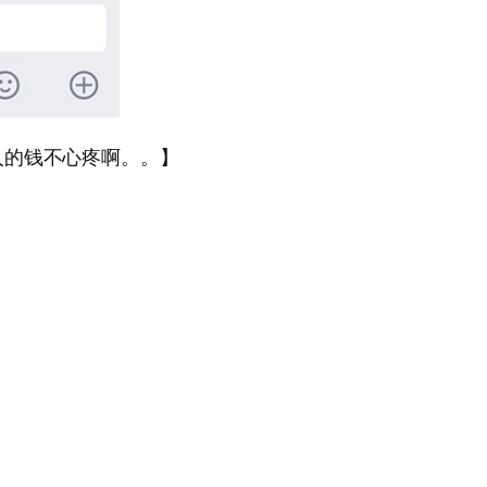
人的钱不心疼啊。。】