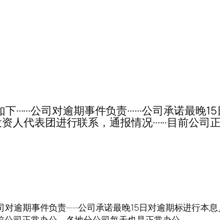
正式通知如下······公司对逾期事件负责······公司承诺
人代表团进行联系，通报情况······目前公
如下······公司对逾期事件负责······公司承诺最晚15日对逾期标
·目前公司正常办公，各地分公司每天也是正常办公