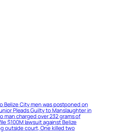
 two Belize City men was postponed on
Junior Pleads Guilty to Manslaughter in
edro man charged over 232 grams of
ile $100M lawsuit against Belize
 outside court, One killed two