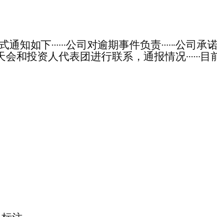
···苏总正式通知如下······公司对逾期事件负责···
，每天会和投资人代表团进行联系，通报情况····