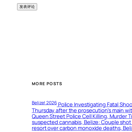
MORE POSTS
Belize! 2026
Police Investigating Fatal Shoo
Thursday after the prosecution’s main wit
Queen Street Police Cell Killing, Murder 
suspected cannabis, Belize: Couple shot d
resort over carbon monoxide deaths, Bel