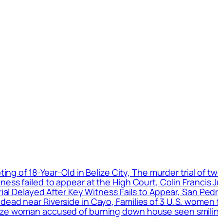
ting of 18-Year-Old in Belize City, The murder trial of
ness failed to appear at the High Court, Colin Francis 
Trial Delayed After Key Witness Fails to Appear, San P
ead near Riverside in Cayo, Families of 3 U.S. women f
ize woman accused of burning down house seen smiling