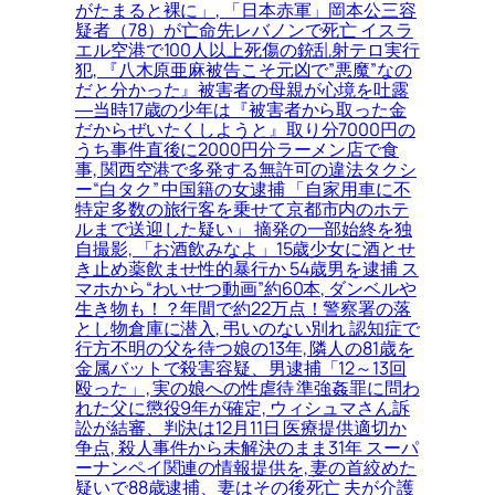
がたまると裸に」, 「日本赤軍」岡本公三容
疑者（78）が亡命先レバノンで死亡 イスラ
エル空港で100人以上死傷の銃乱射テロ実行
犯, 『八木原亜麻被告こそ元凶で”悪魔”なの
だと分かった』被害者の母親が心境を吐露
―当時17歳の少年は『被害者から取った金
だからぜいたくしようと』取り分7000円の
うち事件直後に2000円分ラーメン店で食
事, 関西空港で多発する無許可の違法タクシ
ー“白タク” 中国籍の女逮捕 「自家用車に不
特定多数の旅行客を乗せて京都市内のホテ
ルまで送迎した疑い」 摘発の一部始終を独
自撮影, 「お酒飲みなよ」15歳少女に酒とせ
き止め薬飲ませ性的暴行か 54歳男を逮捕 ス
マホから“わいせつ動画”約60本, ダンベルや
生き物も！？年間で約22万点！警察署の落
とし物倉庫に潜入, 弔いのない別れ 認知症で
行方不明の父を待つ娘の13年, 隣人の81歳を
金属バットで殺害容疑、男逮捕「12～13回
殴った」, 実の娘への性虐待 準強姦罪に問わ
れた父に懲役9年が確定, ウィシュマさん訴
訟が結審、判決は12月11日 医療提供適切か
争点, 殺人事件から未解決のまま31年 スーパ
ーナンペイ関連の情報提供を, 妻の首絞めた
疑いで88歳逮捕、妻はその後死亡 夫が介護