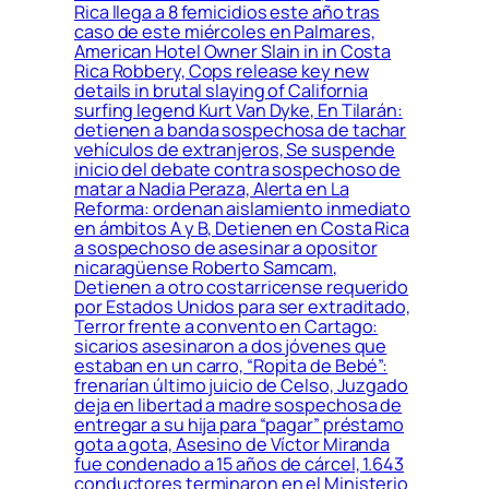
Rica llega a 8 femicidios este año tras
caso de este miércoles en Palmares,
American Hotel Owner Slain in in Costa
Rica Robbery, Cops release key new
details in brutal slaying of California
surfing legend Kurt Van Dyke, En Tilarán:
detienen a banda sospechosa de tachar
vehículos de extranjeros, Se suspende
inicio del debate contra sospechoso de
matar a Nadia Peraza, Alerta en La
Reforma: ordenan aislamiento inmediato
en ámbitos A y B, Detienen en Costa Rica
a sospechoso de asesinar a opositor
nicaragüense Roberto Samcam,
Detienen a otro costarricense requerido
por Estados Unidos para ser extraditado,
Terror frente a convento en Cartago:
sicarios asesinaron a dos jóvenes que
estaban en un carro, “Ropita de Bebé”:
frenarían último juicio de Celso, Juzgado
deja en libertad a madre sospechosa de
entregar a su hija para “pagar” préstamo
gota a gota, Asesino de Víctor Miranda
fue condenado a 15 años de cárcel, 1.643
conductores terminaron en el Ministerio