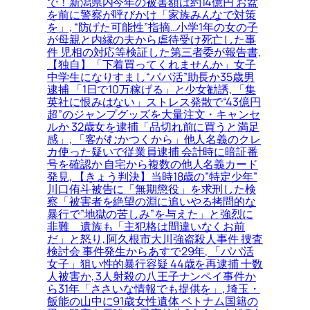
で！新潟県内今年の被害額は約14億円 お盆
を前に警察が呼びかけ「家族みんなで対策
を」, “防げた可能性”指摘…小学1年の女の子
が母親と内縁の夫から虐待受け死亡した事
件 児相の対応等検証した第三者委が報告書,
【独自】「下着買ってくれませんか」女子
中学生になりすまし“パパ活”助長か35歳男
逮捕 「1日で10万稼げる」と少女勧誘, 「集
英社に恨みはない」ストレス発散で“43億円
超”のジャンプグッズを大量注文・キャンセ
ルか 32歳女を逮捕「品切れ前に買うと満足
感」, 「客がむかつくから」他人名義のクレ
カ使った疑いで従業員逮捕 会計時に暗証番
号を確認か 自宅から複数の他人名義カード
発見, 【きょう判決】当時18歳の”特定少年”
川口侑斗被告に「無期懲役」を求刑した検
察「被害者を絶望の淵に追いやる拷問的な
暴行で”地獄の苦しみ”を与えた」と強烈に
非難＿遺族も「主犯格は間違いなくお前
だ」と怒り, 阿久根市大川強盗殺人事件 捜査
検討会 事件発生からあすで29年, 「パパ活
女子」狙い性的暴行容疑 44歳を再逮捕 十数
人被害か, 3人射殺の八王子ナンペイ事件か
ら31年「ささいな情報でも提供を」, 埼玉・
飯能の山中に91歳女性遺体 ベトナム国籍の