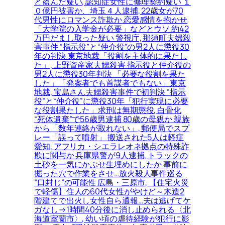
ど盗んだ疑い, 認知症女性に修理契約疑い １
０億円被害か、埼玉４人逮捕, 22歳女が70
代男性にロマンス詐欺か 恋愛感情を抱かせ
「大学院の入学金が必要」などとウソ 約42
万円だまし取った疑い 警視庁, 那須町夫婦殺
害事件 “指示役”と“仲介役”の男2人に懲役30
年の判決 東京地裁「役割を主体的に果たし
た」, 上野資産家夫婦殺害 指示役と仲介役の
男2人に懲役30年判決 「必要な役割を果た
した」「発案者でも首謀者でもない」東京
地裁, 宝島さん夫婦殺害事件で初判決 “指示
役”と“仲介役”に懲役30年「犯行実現に必要
な役割果たした」求刑は無期懲役, 白骨化
“死体遺棄”で56歳男逮捕 80歳の母親か 親族
から「数年連絡が取れない」, 郵便局でスプ
レー「誤って噴射」 搬送された5人は軽症
愛知, アフリカ・シエラレオネ拠点の特殊詐
欺に関与か 兵庫県警が9人逮捕, トラックの
土砂を一気にかぶせ生埋めにしたか 事前に
掘った穴で作業をさせ…放火殺人事件巡る
“口封じ”の可能性 広島・三原市, 【住宅火災
で軽傷】住人の60代女性がやけど～木造2
階建てで出火し女性自ら通報…夫は逃げてケ
ガなし→1時間40分後に消し止められる〈北
海道室蘭市〉, 幼い頃の虐待経験が犯行に影