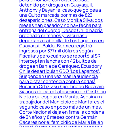
detenido por drogas en Guayaquil,
Anthony y Dayan: el caso que golpea a
una Quito marcada por más de 823
desapariciones, Caso Monika Silva: dos
meses han pasado y no hay fecha para
entrega del cuerpo, Desde Chile habría
ordenado crímenes y ‘vacunas’:
deportan a cabecilla de Los Lagartos en
Guayaquil, Baldor Bermeo registró
ingresos por 377 mil dólares según
Fiscalía: ¿pero cuánto se reportó al SRI,
Interceptan lancha con 42 bultos de
droga en Bahía de Caráquez, Ecuador y
Chile desarticulan GDO ‘Los Lagartos’,
Suspenden una vez más la audiencia
para dictar sentencia contra Abdalá
Bucaram Ortiz y su hijo Jacobo Bucaram,
34 años de cárcel al asesino de Cristhian
Nieto y su esposa en Manta, Asesinan a
trabajador del Municipio de Manta; es el
segundo caso en poco más de un mes,
Corte Nacional deja en firme la condena
de 34 años y 8 meses contra Germán
Cáceres por el femicidio de María Belén