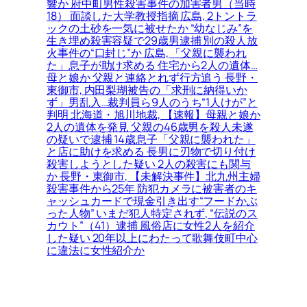
響か 府中町男性殺害事件の加害者男（当時
18） 面談した大学教授指摘 広島, 2トントラ
ックの土砂を一気に被せたか “幼なじみ”を
生き埋め殺害容疑で29歳男逮捕 別の殺人放
火事件の“口封じ”か 広島, 「父親に襲われ
た」息子が助け求める 住宅から2人の遺体…
母と娘か 父親と連絡とれず行方追う 長野・
東御市, 内田梨瑚被告の「求刑に納得いか
ず」男乱入…裁判員ら9人のうち“1人けが”と
判明 北海道・旭川地裁, 【速報】母親と娘か
2人の遺体を発見 父親の46歳男を殺人未遂
の疑いで逮捕 14歳息子「父親に襲われた」
と店に助けを求める 長男に刃物で切り付け
殺害しようとした疑い 2人の殺害にも関与
か 長野・東御市, 【未解決事件】北九州主婦
殺害事件から25年 防犯カメラに被害者のキ
ャッシュカードで現金引き出す“フードかぶ
った人物” いまだ犯人特定されず, “伝説のス
カウト”（41）逮捕 風俗店に女性2人を紹介
した疑い 20年以上にわたって歌舞伎町中心
に違法に女性紹介か