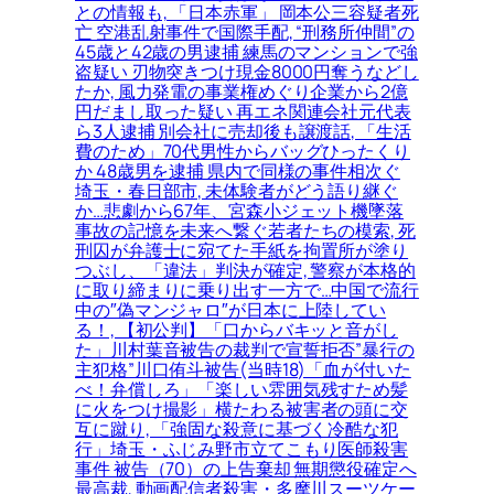
との情報も, 「日本赤軍」 岡本公三容疑者死
亡 空港乱射事件で国際手配, “刑務所仲間”の
45歳と42歳の男逮捕 練馬のマンションで強
盗疑い 刃物突きつけ現金8000円奪うなどし
たか, 風力発電の事業権めぐり企業から2億
円だまし取った疑い 再エネ関連会社元代表
ら3人逮捕 別会社に売却後も譲渡話, 「生活
費のため」70代男性からバッグひったくり
か 48歳男を逮捕 県内で同様の事件相次ぐ
埼玉・春日部市, 未体験者がどう語り継ぐ
か…悲劇から67年、宮森小ジェット機墜落
事故の記憶を未来へ繋ぐ若者たちの模索, 死
刑囚が弁護士に宛てた手紙を拘置所が塗り
つぶし、「違法」判決が確定, 警察が本格的
に取り締まりに乗り出す一方で…中国で流行
中の″偽マンジャロ″が日本に上陸してい
る！, 【初公判】「口からバキッと音がし
た」川村葉音被告の裁判で宣誓拒否”暴行の
主犯格”川口侑斗被告(当時18)「血が付いた
べ！弁償しろ」「楽しい雰囲気残すため髪
に火をつけ撮影」横たわる被害者の頭に交
互に蹴り, 「強固な殺意に基づく冷酷な犯
行」埼玉・ふじみ野市立てこもり医師殺害
事件 被告（70）の上告棄却 無期懲役確定へ
最高裁, 動画配信者殺害・多摩川スーツケー