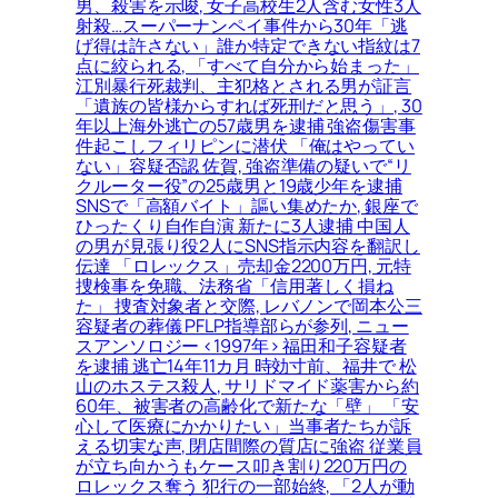
男、殺害を示唆, 女子高校生2人含む女性3人
射殺…スーパーナンペイ事件から30年「逃
げ得は許さない」誰か特定できない指紋は7
点に絞られる, 「すべて自分から始まった」
江別暴行死裁判、主犯格とされる男が証言
「遺族の皆様からすれば死刑だと思う」, 30
年以上海外逃亡の57歳男を逮捕 強盗傷害事
件起こしフィリピンに潜伏 「俺はやってい
ない」容疑否認 佐賀, 強盗準備の疑いで“リ
クルーター役”の25歳男と19歳少年を逮捕
SNSで「高額バイト」謳い集めたか, 銀座で
ひったくり自作自演 新たに3人逮捕 中国人
の男が見張り役2人にSNS指示内容を翻訳し
伝達 「ロレックス」売却金2200万円, 元特
捜検事を免職、法務省「信用著しく損ね
た」 捜査対象者と交際, レバノンで岡本公三
容疑者の葬儀 PFLP指導部らが参列, ニュー
スアンソロジー <1997年> 福田和子容疑者
を逮捕 逃亡14年11カ月 時効寸前、福井で 松
山のホステス殺人, サリドマイド薬害から約
60年、被害者の高齢化で新たな「壁」 「安
心して医療にかかりたい」当事者たちが訴
える切実な声, 閉店間際の質店に強盗 従業員
が立ち向かうもケース叩き割り220万円の
ロレックス奪う 犯行の一部始終, 「2人が動