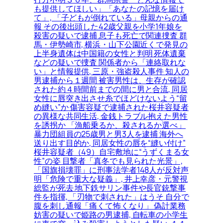
も提供してほしい」「あなたの記憶を届け
て」, 「子どもが倒れている」母親からの通
報 その後出頭した42歳父親を小学1年娘を
殺害の疑いで逮捕 息子も死亡で関連捜査 群
馬・伊勢崎市, 横浜・山下公園近くで発見の
上半身遺体は中国籍の女性と判明 死体遺棄
などの疑いで捜査 関係者から「連絡取れな
い」と情報提供, 三原・強盗殺人事件 知人の
男逮捕から１週間 被害男性は、生存が確認
された約４時間前までの間に男と合流, 同居
女性に唇突き出させ糸でほどけないよう“留
め縫い”か 傷害容疑で逮捕された桜井容疑者
の異様な共同生活, 金銭トラブル抱えた男性
を誘拐か 「漁船乗るか、殺されるか選べ」
暴力団組員の25歳男と男3人を逮捕 海外へ
送り出す目的か, 同居女性の唇を“縫い付け”
桜井容疑者（49）自宅敷地に“うずくまる女
性”の姿 目撃者「真冬でも見られた光景」,
「国旗損壊罪」に刑事法学者148人が反対声
明「危険で重大な疑義」, 井上幸彦・元警視
総監が死去 地下鉄サリン事件や長官銃撃事
件を指揮, 「刃物で刺された」はうそ 自分で
腹を刺し通報「痛くて怖くなり」 偽計業務
妨害の疑いで姫路の男逮捕, 自転車の小学生