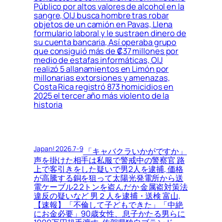
Público por altos valores de alcohol en la
sangre, OIJ busca hombre tras robar
objetos de un camión en Pavas, Llena
formulario laboral y le sustraen dinero de
su cuenta bancaria, Así operaba grupo
que consiguió más de ₡37 millones por
medio de estafas informáticas, OIJ
realizó 5 allanamientos en Limón por
millonarias extorsiones y amenazas,
Costa Rica registró 873 homicidios en
2025 el tercer año más violento de la
historia
Japan! 2026.7-9
「キャバクラいかがですか」
声を掛けた相手は私服で警戒中の警察官 路
上で客引きをした疑いで男2人を逮捕, 価格
が高騰する銅を狙って太陽光発電所から送
電ケーブル2.2トンを盗んだか 金属盗対策法
違反の疑いなど 男２人を逮捕・送検 富山,
【速報】「不倫して子どもできた」「中絶
にお金必要」90歳女性、息子かたる男らに