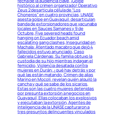
fecha de la audiencia clave, ¡Golpe
histórico al crimen organizado! Operativo
Zeus 2 desarticula célula de “Los
Choneros” en cuatro provincias, UNASE
asesta golpe en Guayaquil: desarticulan
banda de extorsionadores que vacunaba
locales en Sauces Samanes y 9 de
Octubre, Five severed heads found
hanging on Ecuador beach amid
escalating gang clashes, Inseguridad en
Machala: Atentado macabro que dejó 4
fallecidos estuvo anunciado, Caso
Gabriela Cárdenas: Su familia obtuvo la
custodia de su hijo mientras indagan el
femicidio, Violencia desatada contra
mujeres en Durán: ¿qué hay detrás y por
qué las están matando, Crimen de alias
Marino en Mocolí: revelan quién alquiló la
cancha y qué se sabe de los sicarios,
Estas son las cuatro mujeres detenidas
por presunta extorsión a negocios en
Guayaquil, Ellas colocaban los explosivos
y ejecutaban la extorsión, Agentes de
inteligencia de la UNASE capturaron a
tres presuntos delincuentes vinculados