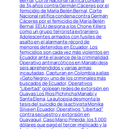
Bernal, Corte Nacional ratifica condena
de 34 años contra Germán Cáceres por el
femicidio de María Belén Bernal, Corte
Nacional ratifica condena contra Germán
Cáceres por el femicidio de María Belén
Bernal, EEUU designa a los Chone Killers
como un grupo terrorista extranjero,
Adolescentes armados con fusiles de
asalto en el alarmante récord de
menores detenidos en Ecuador, Los
femicidios son cada vez más violentos en
Ecuador ante el avance de la criminalidad,
Operativo antinarcóticos en Manabí deja
seis aprehendidos y varias armas
incautadas, Capturan en Colombia a alias
«Gato Negro» uno de los criminales más
buscados de Ecuador, Operativos
“Libertad” golpean redes de extorsión en
Guayas Los Ríos Pichincha Manabí y
Santa Elena, La autopsia desmonta la
tesis del suicidio de la activista Monika
Silva en Ecuador, Operativos “Libertad”
contra secuestro y extorsión en
Guayaquil, Caso Mario Pineida: los 3.000
dólares que pagó el tercer implicado y la