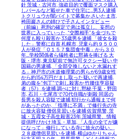
針 茨城・古河市, 強盗目的で覆面マスク購入
しバールなど載せた車で住宅に…男3人逮捕
トクリュウが闇バイトで募集か さいたま市,
袴田巖さんの姉ひで子さんインタビュー
（前編）死刑の確定で弟は孤立し、妄想の
世界に入っていった, “交際相手”を金づちで
何度も殴り殺害か 33歳男を逮捕 「彼女を殺
した」警察に自首 札幌市, 児童ら約９５００
人が発症「Ｏ１５７集団食中毒」から３０
年…学校関係者ら犠牲者に黙祷を捧げる 大
阪・堺市, 東京駅前で無許可タクシー疑い 中
国籍の男逮捕, 「全部交換しないと水漏れす
る」神戸市の水道修理業の男らが69歳女性
から約154万円だまし取った疑いで再逮捕,
弟の腹を“包丁”で刺し殺害か 竹腰佳亨容疑
者（57）を逮捕 調べに対し黙秘 千葉・野田
市, 石川・七尾市で70代住職が刺殺 同居の
長男を殺人容疑で逮捕 犯行から通報まで何
があったのか, 「指導に不満」で修行先の寺
に放火容疑 僧侶見習いを逮捕 佐賀県警, 茨
城・五霞女子高生殺害23年 茨城県警、情報
提供呼びかけ 埼玉・草加, 「人生の全てが嫌
になって」修行している寺に放火の疑い、
２８歳僧侶見習いを逮捕, 横山ゆかりちゃん
行方不明３０年、群馬県警「どんな情報で