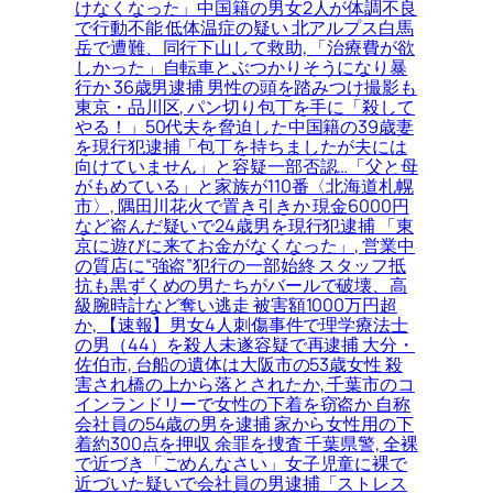
けなくなった」中国籍の男女2人が体調不良
で行動不能 低体温症の疑い 北アルプス白馬
岳で遭難、同行下山して救助, 「治療費が欲
しかった」自転車とぶつかりそうになり暴
行か 36歳男逮捕 男性の頭を踏みつけ撮影も
東京・品川区, パン切り包丁を手に「殺して
やる！」50代夫を脅迫した中国籍の39歳妻
を現行犯逮捕「包丁を持ちましたが夫には
向けていません」と容疑一部否認…「父と母
がもめている」と家族が110番〈北海道札幌
市〉, 隅田川花火で置き引きか 現金6000円
など盗んだ疑いで24歳男を現行犯逮捕 「東
京に遊びに来てお金がなくなった」, 営業中
の質店に“強盗”犯行の一部始終 スタッフ抵
抗も黒ずくめの男たちがバールで破壊、高
級腕時計など奪い逃走 被害額1000万円超
か, 【速報】男女4人刺傷事件で理学療法士
の男（44）を殺人未遂容疑で再逮捕 大分・
佐伯市, 台船の遺体は大阪市の53歳女性 殺
害され橋の上から落とされたか, 千葉市のコ
インランドリーで女性の下着を窃盗か 自称
会社員の54歳の男を逮捕 家から女性用の下
着約300点を押収 余罪を捜査 千葉県警, 全裸
で近づき「ごめんなさい」女子児童に裸で
近づいた疑いで会社員の男逮捕「ストレス