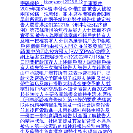
Hongkong! 2026.6-12
密码保护：
刑事案件2025年第314號 李發命令理由書 被告人被控兩項俗稱「洗黑錢」罪 本席在開審前參閱較早前所索取的兩份精神科醫生報告後 裁定被告人屬香港法例第221章《刑事訴訟程序條例》第75條所指的無行為能力人士 因而不適宜受審 被告人為兩個涉案銀行帳戶的持有人及唯一授權簽署人 分別為滙豐帳戶及中銀帳戶 兩個帳戶均由被告人開立 並於案發前已註銷 案中的四名控方證人(PW1至PW4)均墮入網上騙案 並按騙徒指示於2022年7月13至15日期間把款項存入上述帳戶 警方調查帳戶持有人後先後三次拘捕被告人 被告人在錄影會面中承認帳戶屬其所有 並表示曾把帳戶、提款卡及密碼交予陌生男子或朋友使用 又曾被帶往酒店及銀行提取大額現金並交予他人 並稱對帳戶內的交易並不知情 被告人自2022年起並無收入 主要依靠綜援金維持生活 本席按《刑事訴訟程序條例》第76條的要求 先後索取兩份精神科醫生報告及一份社會調查報告 並其後再索取進一步兩份精神科醫生報告及一份進一步社會調查報告 以全面了解被告人的精神狀況、社區支援及其家庭背景 本席為被告人第一次索取的精神科報告分別由廖醫生及蘇醫生負責撰寫 廖醫生指出 現年74歲的被告人自2025年中在小欖精神病治療中心接受評估期間持續出現誇大妄想症狀 包括聲稱擁有建築公司、管理多個元朗地盤、購買土地達7000萬元 以及管理十輛的士及跨境車隊 並被診斷患有伴隨行為及心理症狀的認知障礙症 廖醫生續指 雖然妄想症狀持續 但被告人在羈押期間並無暴力或擾亂的情況出現 社會調查報告由社會福利署青山醫院醫務社會服務組的社會工作主任Miss Wong撰寫 報告顯示 被告人與三名成年子女關係非常疏離 子女均拒絕參與被告人的福利安排 亦確認被告人從未擁有任何公司、地盤或的士 被告人曾因長期賭博而欠下巨額債務 最終變賣所有物業 現獨居於天水圍公屋 並於2017至2024年間領取長者生活津貼 探訪紀錄顯示 被告人缺乏家庭支援 其誇大妄想與欠缺病識感持續存在 並曾有暴力行為 Miss Wong認為 被告人對接受法定監管極為抗拒 因而令監護令的執行成效存疑 她認為被告人較適宜接受精神科醫院治療 綜合以上所述 本席注意到精神科醫生與社工在被告人的福利安排上提出不同建議：兩名精神科醫生認為被告人毋須住院 並認為監護令較為適合 相反 社工則認為監護令不可行 鑑於兩者意見出現明顯分歧 本席認為有必要索取進一步的精神科報告及社會調查報告 以釐清被告人的最新精神狀況 以及醫院令或監管和治療令的可行性 從而作出最符合被告人利益的處置, 旺角登打士街1號一間酒店對開 8日早上11時34分 一名女子疑由高處墮下 昏迷不醒 救護員接報到場 證實女事主當場死亡 警方初步調查後 證實55歲姓吳女事主為酒店租客 警方在其房間檢獲遺書 消息指 女事主獨身無子女 任職文員 生前受財務問題、濕疹、皮膚敏感及失眠所困, 黃大仙血案 寧靜的周六早上 黃大仙上邨昭善樓不少街坊還在夢鄉 一串斷斷續續的淒厲慘叫聲 氣氛驟然遽變 有昭善樓15樓女住戶憶述 當時聽到慘叫聲 不久歸於死寂 直至大批警員到場 走廊再嘈雜起來 她步出走廊赫見一地鮮血 方知曾有人遇襲重傷 形容：「個心仲震緊」, 刑事案件2025年第840號 鄧文廸判刑理由書 被告人承認一項「與未成年少女發生性行為」罪 被告人求情時聲稱 主觀相信該少女年之年齡為16歲或以上 案情：女童X於2011年7月出生 於2024年11月3日 女童X 13歲 X與劉姓男子於2023年認識 劉某與被告人是朋友 被告人透過社交軟件Threads和Instagram接觸X X與被告人在此之前並無任何接觸 被告人知道劉某與X是朋友 於2024年11月3日晚上 X登上被告人的兩門四座位黃綠色車輛 被告人隨即駕車前往某地 被告人把車輛停在某不知名地點後 被告人面向坐在前座的X X說被告人脫去X的褲子及內褲 並脫下自己的褲子 2024年12月6日 警方以「與未成年少女發生性行為」罪名拘捕被告人 在警誡下 被告人自願表示「條女同我講佢07年08年出世」 被告人背景及求情：被告人現年36歲 在香港出生 與年逾70歲的父親、年逾60歲的母親及孖生兄長同住 辯方指被告人與家人關係密切 一向孝順父母 並為家庭提供精神及經濟上的支持 審訊期間 亦有家人及朋友到庭陪伴 顯示被告人具有一定的家庭及社交支援網絡 被告人以往沒有刑事定罪紀錄 本案屬其初犯 他具大專學歷 辯方呈交被告人就學時期的證書及成績表 指其在校期間品行端正、勤奮向學 曾獲師長評為忠厚、認真及樂於學習 辯方指 本案的司法程序歷時約一年半 已對被告人的生活、工作及精神狀況造成重大影響 本案與其過往的品行及生活表現並不相符 屬一次性的失足行為 辯方呈交五封求情信 分別由被告人的多年好友、母親、女友、朋友及被告人本人撰寫 各信大致形容被告人為人善良、內斂、有禮、對工作負責、孝順父母及重視朋友 並無不良嗜好 其親友表示 被告人在事件發生後感到羞愧、懊悔及承受相當心理壓力 亦承諾日後會繼續給予支持及督促 被告人在親自撰寫的求情信中表示 他從未預料自己會觸犯刑事法例 對自己的行為深感後悔 並感謝家人、女友及朋友一直支持 他承諾會汲取教訓 重新生活及回饋社會, 傷亡訴訟2025年第227號 原告人蘇書幼 被告人懲教署 判決書 2025年9月 原告人入稟本法院向被告人追討人身傷亡賠償 背景：原告人於2001年偷渡到香港產子 因非法居留罪而被判處監禁6個月 根據申索陳述書 原告人聲稱於監禁期間 曾被強行還押於小欖精神治療中心 並注射藥物(原告人指稱為「傻仔針」) 導致她在2001年底誕下的兒子患有中度弱智和腦癇症 原告人要求被告人為上述指稱事件向她賠償 根據其2025年10月9日的損害賠償陳述書 申索賠償包括聲稱兒子的痛苦和「永久性失去人生樂趣及生活情趣」以及「永久性失去工作能力」 所指「特別損害賠償」則包括「這些年我同兩個女兒為照顧兒子(所承受的苦難和折磨)及這些年我全力照顧兒子(失去婚姻、失去事業、無法工作)」等, 科大內地生杜茂森(20歲 學生)涉愚人節在社交媒體發布訊息 揚言要殺死10人 被告透露在遼寧大連出生 2023年來港就入讀科技大學計算機延伸人工智能學位 辯方盤問時形容身高有約1.9米的被告是「身形熊人咁大 但純似小羔羊」辯方續指 被告拘留期間 曾因精神狀態及情緒緊張 兩度被送到將軍澳醫院, 武漢市前高官兒子肖銳涉為父在港洗黑錢6400萬判囚! 區域法院刑事案件2025年第425號 被告人肖銳判刑理由書 被告人肖銳於本席前經審訊後被裁定5項控罪罪名成立 包括4項俗稱“洗黑錢”罪及1項“使用虛假文書的副本”罪 本案的相關案情 本席於裁決理由書經已作出詳細描述 在此不贅。被告人的父親肖军曾任武漢市檢察院反瀆職調查局局長 內地基建承建商湖北國潤實業投資有限公司(國潤)董事姚谦 為想取得武漢抽水站建造項目合約 曾向肖軍求助 肖軍向姚索400萬元人民幣賄款。被告人背景及求情 被告人現年37歲 1989年1月29日於武漢出生 為家中獨子 他已婚 育有1女 現年6歲 太太與女兒現居深圳。被告人的母親项锦蓉於1間國內醫院任文職職位 據稱亦有從商 被告人的父母現正於內地被調查。被告人於2004年15歲時前往澳洲讀中學 並於2013年6至7月大學畢業後回國 於武漢管理1間研發及生產激光焊接設備的公司 月薪人民幣12000元 其後曾於香港投資與友人共同開設公司 涉及包括資產管理 證券及房地產 但成績未如理想 嚴重虧蝕數千萬港元 最後結業。被告人過往並沒有任何刑事定罪紀錄。代表被告人的蔡資深大律師陳詞 指就本案而言 被告人於2023年9月13日被廉政公署拘捕 2024年6月12日被落案起訴。因為本案的緣故 被告人從被起訴至今未曾與家人聯絡或相見。太太現在獨力撫養女兒 不免面對種種生活困難。就被告人來說 他已經錯過了陪伴女兒度過塑造期、見證她成長的珍貴時光。預期被告人將要面對非短暫的刑期 他必然會錯過見證女兒長大成人的經過。他的父母年紀亦不輕 被告人能否獲釋後與他們團聚亦成疑問, 近日 香港高等法院官網披露了一份判決書 將趙薇前夫黃有龍拖延多年、涉及數億港元中介服務費及利息的跨境賭債糾紛 再度拉回公眾視野 黃有龍此次賭債糾紛 需從2015年初說起 彼時 黃有龍兼具多重公眾身份 為人所熟知的是其為影視明星趙薇配偶 名下配備私人飛機 常年往來海外從事投資與休閒活動 原告蔡一鳳的工作任務則是招攬高凈值客戶、協調賭場貴賓博彩信貸 2015年2月下旬 在蔡一鳳的安排下 黃有龍前往珀斯皇冠賭場(以下簡稱「皇冠」)參與賭博 並向蔡一鳳申請大額籌碼信貸 因黃有龍當時已在多家賭場背負存量賭債 皇冠集團內部風控拒絕直接向其發放大額信貸額度 要求蔡一鳳尋找第三方承接這筆信貸業務風險 依托蔡一鳳的人脈紐帶等特殊資源 一項精心設計的「內部賭場安排」隨即落地 用以規避皇冠直接放貸的風險 2015年2月25日 黃有龍飛抵珀斯 攜4000萬澳元籌碼入場 僅兩天時間 這筆巨額籌碼便輸個精光 黃有龍旋即要求追加信貸 於是 蔡一鳳和林、司二人再度運作 利用林、司應得的賭場中介傭金進行抵消 使黃有龍再度獲得2000萬澳元籌碼 戲劇的是 這2000萬澳元同樣在短短幾天內很快就輸光 至此 黃有龍6天之內便輸光了6000萬澳元 赵薇与黄有龙2008年结婚 2010年诞下女儿“小四月” 两人曾联手活跃于资本市场 2024年12月28日 赵薇宣布与黄有龙离婚多年 两人婚姻关系在法律上早已解除 据报道 赵薇发文当天 黄有龙被追债 一家名为智择创投有限公司入禀香港高等法院 要求黄有龙归还欠款共计7.53亿港币 外界认为 港媒以“赵薇丈夫”称呼黄有龙 赵薇宣布离婚是拒绝因黄有龙的债务问题被继续牵连, 警方全力打擊工廈不法跨境毒品活動 西九龍總區重案組於今日凌晨時份採取雷霆行動 突擊搜查紅磡區內3幢目標工業大廈 辦案人員成功搗破3間掩人耳目的派對房間(Party Room) 揭發有人在內大搞「毒品派對」 當場檢獲5款不同種類的懷疑毒品 並拘捕至少19男7女 案情顯示 涉案的不法分子手段極其隱蔽 該派對房間的主持人以工廈作掩護 暗中在上址經營具相當規模的「高級私竇」 為了吸引豪客並增加收入 負責人更公然聘請多名「女公關」在場內穿梭招呼客人 據了解 該私竇的收費昂貴 光顧的顧客中不乏海內外的富貴人家 而當場落網的大部份被捕男女 均是持有雙程證到港的內地訪客, 高等法院原訟法庭小額錢債審裁處上訴案件2026年第20號 申索人(答辯人)律政司司長訴被告人(上訴人)鄭小魚判決理由書 背景 被告人於2022年5月下旬 在荷蘭旅遊期間遇劫 因此向中國大使館求助 最終在中國大使館的安排下 獲取一些生活費用 以及回港機票 申索人是律政司 代表香港特別行政區政府 律政司的案情指被告人跟中國大使館簽訂了一份還款承諾書(“該還款承諾書”) 其內容明文規定被告人須向香港特別行政區政府作出還款 而欠款金額為港幣51649.45 這是中國大使館向被告人提供的各種協助所產生的 雖然香港特別行政區政府並不是該還款承諾書的簽約方 根據《合約(第三方權利)條例》(香港法例第623章)第4(1)(b)條 香港特別行政區政府在該還款承諾書中明確獲得利益 因此有權透過法律程序強制執行該承諾書的條款, 韓國人氣男團SEVENTEEN成員Mingyu金珉奎今日上午11時出席尖沙咀海港城的宣傳活動 有網民在社交平台Threads發文 指凌晨零時已有約500人在海港城外的街頭通宵排隊 場面相當墟冚 至早上粉絲獲准進入商場 惟有人等候期間疑大便失禁 在場人士連忙舉噴霧驅散臭味, 元朗警區特別職務隊昨日於區內展開代號「火石」(FLINTSTONE)的打擊非法賣淫活動行動 行動中 人員共拘捕24名內地女子 年齡介乎16至44歲 其中一名女子被捕時身穿阿根廷球星美斯的10號球衣, 土瓜灣有人倒斃屋內 今日早上10時59分 土瓜灣道78號定安大廈一單位傳出臭味 揭發死者全身赤裸浸在浴桶內 明顯死亡一段時間 經調查後證實死者是53歲姓翁女住客 據了解 死者獨居 租住上址超過兩年 生前於一家夜冷舖工作超過20年 由於最近兩個月沒有交租 地產代理今早上門了解, 區域法院刑事案件2023年第384號 嚴御風裁決理由書 被告人在本席席前面對4項俗稱「洗黑錢」罪 他否認所有控罪並親自出庭作供 簡單而言 控方認為被告人竟然在其仍然是大學生時代持有及操控4個分別有多達$677100(控罪一)、$62900(控罪二)、$1533850(控罪三)及$118710(控罪四)存款進入的戶口 控方的證據亦支持 被告人在案發相關時段的報稅紀錄 分別顯示沒有、$161940及$67559的收入 而這等數額均不能解釋以上多且頻密的存款 被告人個人亦沒有物業或其他資產 換句話說 控方的案建基於：「20.倘若法庭拒絕接納被告的證供 控方證據足以證明其收入及財政背景與他在各控罪所處理的財產並不相稱 他有理由理由相信該等控罪金額全部或部分屬於可公訴罪行的得益 即便法庭接納被告出售父親攝影器材套現的說法 控方仍能成功證明被告有合理理由相信各控罪至少部分的金額屬於可公訴罪行的得益 」(後加強調)據了解 控方的立場是即使法庭接納被告人有出售父親送給他的攝影器材套現 餘數也可構成「洗黑錢」 畢竟 依控方之說被告人所謂「出售套現」也只有90多萬元 當然 戶口中有出現過合法活動不代表全部款項都是合法的接收 是故控方認為被告人有理由相信涉案金額有部分(即售賣器材套現外的餘數款項)是從可公訴罪行的得益而因為處理這部分款項而觸犯「洗黑錢」罪行, 深水址鬧市驚現鱷魚 昨日一條約1.5米長暹羅鱷被發現在大埔道54號大廈一樓陽台 嚇煞住戶 事後警方追查鱷魚的飼主下落 並於今日凌晨進入鄰廈一個單位 檢獲多隻爬蟲類動物 部分屬瀕危物種 拘捕一名35歲姓鍾本地女子 漁護署人員在單位內發現共63隻爬行、兩棲及節肢動物 連同早前捕獲的一條鱷魚 人員檢獲30隻屬《瀕危野生動植物種國際貿易公約》附錄列明的瀕危爬行動物 包括屬《公約》附錄I的三隻圓尾蜥 及屬《公約》附錄II的10隻龜、10隻蜥蜴及六條蛇 涉及的物種包括亞達伯拉象龜、草原巨蜥、紅尾蚺及緬甸蟒等, 2021至2025年 中小學學生懷疑輕生身亡個案累計達141宗 去年有31宗全港中小學學生懷疑自殺身亡的個案 當中中學生佔總個案數目約90% 小學生個案則佔約10% 男學生佔總個案數目約59% 女學生則佔約41% 相關研究指出 自殺包括企圖自殺是一個複雜問題 由多方面因素互相影響而成 主要來自人際關係 包括家庭、社交或感情方面問題 及個人問題 如學習及學校適應、抑鬱情緒及精神病等 而每個個案背後原因不盡相同, 區域法院刑事案件2025年第425號 肖銳裁決理由書 本案涉及1名原籍中國武漢 父親為當地的政府官員的人士 他經投資入境計劃獲得香港居留權 控方指控他於申請投資入境計劃時 行使虛假文書副本 及之後在香港處理多筆來歷不明的款項 辯方案情 就其背景資料 被告人指他於1989年於武漢出生 為家中獨子 現年37歲 已婚 育有1女兒 現年6歲 他於2004年15歲時前往澳洲讀中學 並於2013年6至7月大學畢業後回國 被告人的父親(肖军)曾任武漢市監察院反瀆職調查局局長 現正被調查；被告人對肖军的政府及政治網絡並不熟悉 亦未曾參與其官方宴會或社交活動 被告人的母親(项锦蓉)為商人 曾經營3間公司 分別名為銳澤、武漢市金梅園林綠化有限公司及湖北省錦新源電力工程有限公司 銳澤為1間研發及生產激光焊接設備的公司 起初由母親與其他合夥人成立 其後母親於2013年透過收購其他合夥人的股份增至持股70% 再由被告人接手其股份並管理該公司 被告人並無參與金梅園林及錦新源的業務 對此兩間公司認知不多 亦不知母親的身分或職位 對母親的商界朋友亦不熟悉 但母親曾告知被告人 2013年至2018年間她自金梅園林每年獲得數百萬元收入；錦新源於2000年已成立 她於2016年曾從錦新源收取2,000萬元的現金分紅 由於擔心受內地調查 他不欲與母親過多聯繫 故無法就金梅園林及錦新源事宜提供文件證明 盤問及覆問時被告人才提及母親一直於醫院任職 起初擔任手術室護士 其後轉為文職, 裁判法院上訴案件2025年第251號 上訴人陳偉聰判案書 上訴人承認一項營辦賭場罪 被判處8星期監禁 上訴人承認的案情顯示 2024年12月12日2314時 警方派出警員喬裝賭客到案發單位進行臥底行動 該單位位於工業大廈內 面積約450平方呎 內有一張德州撲克桌及一張電動麻雀桌 當時在場者包括上訴人、同案的第二被告、八名男子及一名女子 上訴人向臥底警員打招呼 收取其2,000元標記鈔票 並兌換成面值2000元的籌碼 約於2315時 撲克遊戲開始 由第二被告擔任荷官 臥底警員與七名男子及一名女子為賭客 上訴人起初沒有參與該輪撲克遊戲 完成一輪撲克遊戲後 第二被告暫時離開案發地點 上訴人接替其成為荷官 撲克遊戲繼續進行 約15分鐘後 第二被告返回並再次接替荷官職務 上訴人則改為以賭客身分參與遊戲 期間 有兩名男子離開且未再返回 另有一名男子進入並參加遊戲 2024年12月13日0016時 臥底警員假裝要使用洗手間 並為持賭博授權令的警員開門突擊搜查 當時上訴人、第二被告、七名男子及一名女子正圍繞撲克桌 調查顯示 上訴人為案發地點負責人 負責管理場地、接待賭客及提供賭博籌碼兌換服務 上訴人於0020時被捕 求情 辯方求情時指上訴人現年27歲 大學畢業 家中有父母及外婆 是家中經濟支柱 他曾於統計處任職非公務員合約的員工 月入約21000元 判刑時則無業 辯方稱上訴人熱愛德州撲克 以月租9,000元租用案發單位 其中一個目的是作休閒場所 供同好進行德州撲克牌娛樂 並非以盈利為主要目的 辯方強調本案賭場規模不大、營運時間短 請求法庭考慮非監禁式刑罰, 區域法院刑事案件2025年第89號莊曉斌判刑理由書被告經審訊後被裁定一項猥褻侵犯另一人罪罪名成立 違反《刑事罪行條例》(第200章)第122(1)條 被告案發時18歲 現年20歲 案情摘要本案發生於2024年1月1日凌晨 被告與事主X 以及數名朋友 於證人控方第二證人住所內聚會、吃晚飯、飲酒及慶祝跨年 及後各人進入控方第二證人住所的睡房 睡房面積不大 環境擠迫 燈光昏暗 事主當時上身穿白色T恤及胸圍 下身只穿內褲 並以被子遮蓋下半身 案發可分為兩個階段 第一階段發生於房內仍有多人在場之時 被告先以手彈事主右腳腳趾 事主即時把腳縮回被內 並以言語表示「唔好搞我」 其後 被告再把手伸入被內 隔着內褲觸碰事主的陰部一下 事主即時捉住被告的手並把之揈開 再次以言語要求被告停止 第二階段發生於其他人離開房間及單位後 房內只餘事主與被告之時 事主在半睡半醒之間 感到有人隔着內褲觸碰其臀部 繼而有人揭開其內褲 其後 被告扯高事主的T恤及胸圍 令其乳頭外露 再以口吸啜其右邊乳頭約十多秒 被告又嘗試親吻事主嘴部 事主把頭轉開後 被告改為親吻其右頸 被告的個人背景及求情 被告於2005年10月16日在香港出生 現年20歲 案發時18歲 報告顯示 被告出生後曾返回福建生活及就讀 至2016年來港與父母同住 被告來自基層家庭 父親任職地盤工人 母親於2025年7月病逝 另有一名兄長居於內地 與被告甚少聯絡 被告小學階段表現尚可 升讀中學後學業及行為表現轉差 曾因打架及恐嚇同學而被記過 報告指出 被告性格較衝動 自制能力不足 被告其後入讀青年學院 於2024年7月完成商業職專文憑課程 並於案發後曾任職吊機操作員 月入約港幣25000元 本席接納被告案發前有一定良好品格及更生基礎, KOL女實習醫生被捕, 女被告吳為宜(30歲 報稱辦公室助理)被控於2026年1月11日於藍田啟田商場惠康超級市場偷竊22包貓糧、22罐貓糧及5包紙碟 總值778元 另被控於同日在觀塘警署搜查室管有一個煙彈載有0.62克液體內含尼古丁 辯方求情稱 被告一直參與流浪貓救助工作 並呈上香港愛護動物協會義工「貓婆」的求情信 指二人向來會在西營盤日夜輪班照顧流浪貓 被告亦會自資購買貓糧 信中提及 被告早前撿到一隻患嚴重腹膜炎的貓「肥妹」 雖收入只有1.4萬元 仍支付2萬元醫院訂金 涉案貓糧並非自用 其家中亦沒有飼養貓 而是因涉案貓糧含益生菌用作救助該貓, 醫管局今日最新宣布已即時解僱明愛醫院一名KOL女實習醫生 涉事的女實習醫生姓黎、洋名Angel 24歲本地女子 被揭涉及多次行為不當 包括違規用X光機為自己照膝頭 要求正在屯門醫院當值的醫生男友 跨區到她當時實習的律敦治醫院幫忙 擅用他人帳號登入臨床醫療系統 瀏覽屯門醫院的病人紀錄, 《2023全港拾荒者研究調查報告》推算 全港拾荒者人數介乎2791至3456人 每天回收量介乎138.17噸至159.25噸 調查顯示 整體拾荒者工作年期中位數已增至7年 每周工作中位數為7天 平均每日買賣增至2.64次 工作時數增至5.27小時, 年屆75歲的鄧婆婆 自2003年「沙士」起開始拾荒 每一晚 鄧婆婆拖着沉重的發泡膠箱和紙皮 游走太子及旺角一帶的路面穿梭 長年累月的勞損 導致她嚴重駝背 推車時幾乎整個人彎成90度 躬着身推車 幾乎連前方的路也看不清 鄧婆婆並非無親無故 可是年屆76歲丈夫亦已失去工作能力 3名兒子雖已出身 且各自成家 惟自顧不暇 難以給予家用 她直言「自己(3個兒子)都顧唔掂 會顧你？」兩老無依無靠 鄧婆婆只能自食其力 繼續在街頭苦幹 慨嘆「好淒涼 一生一世都好淒涼 如果唔淒涼 我幾十歲就唔做啦 」, 5月份的一個晚上 記者在觀塘與一名不願透露姓名的女士細說其拾荒之路 她當時身穿反光衣 忙於在瑞和街街市一帶執拾紙皮 她的手推車上滿載大大小小的紙箱、紙皮 收集堆疊好後 便彎身推車往附近祟仁圍的垃圾站整理 她憶述 廿幾卅年以來 已聽聞有3、4個拾荒者發生車禍 「畀車撞倒去咗醫院瞓咗覺啦‥‥‥有啲連車仔都畀人車爛 」但她直言「梗係路邊行啦 行人路行唔怕畀人鬧呀？」這位女士的拾荒的「年資」很淺 曾經做過酒店、多間酒樓樓面、但因社會運動及疫情 2019年起為了供養3名子女讀書 才外出四處回收紙皮 時至今日 即使其中有子女已順利畢業 並在知名會計師樓羅兵咸工作 她仍不能退下來 堅持為另一名正修讀護理系的幼女籌措學費和宿舍費 她直言「咁我要交學費啊 個個讀5年 唔使交學費咩？一年6萬 連埋宿舍要6萬元 唔使交學費 唔使食飯咩？」, 裁判法院上訴案件2025年第262號 上訴人龍臘梅判案書 上訴人作證時38歲 她與第一任前夫於2009年7月透過網絡聊天認識 同年9月到青島與他定居 並於2010年8月誕下兒子 她於2018年1月與前夫離婚 因前夫酗酒和動手 2023年2月至3月 上訴人透過微信搖一搖小程序認識證人陳偉倫(控方證人) 上訴人感到自己年紀不小 想盡快結婚生子 她與證人確認過希望以結婚為目的交往 他們透過微信短訊和微信語音發展關係 於2023年5月11日 上訴人於深圳與證人首次見面 由於上訴人覺得證人的外型很符合她的審美 於是第二天她問證人要不要與她結婚 而當時證人亦回答可以 於2023年6月12日 她與證人到貴州 目的是回去上訴人的家鄉結婚 翌日(6月13日)他們去登記結婚 因為上訴人想在鄉下多留一兩天 證人就乘車回廣州 因時間太晚 上訴人替證人安排了廣州的住宿 於6月14日 證人回港 於2023年6月15日 二人在深圳見面 並發生性關係 之後至同年9月 二人保持以微信聯絡 於2023年9月20日 上訴人去香港找證人 同年9月26至10月3日 上訴人來港 期間有與證人食飯並去酒店「開房」 之後兩個月 上訴人也有來港 2024年1月20日 上訴人在微信對證人說「親愛嘅老公 28號係我生日 －齊食飯」 二人繼而在1月30日食飯並拍照 因上訴人的父母一直追問何時辦婚禮 所以拍照發給父母讓他們安心 2024年2月 她才發現證人有賭博的問題 於2024年3月 她向證人提出離婚 但證人叫她自己想辦法 上訴人指2024年9月 她聘請律師辦理離婚 而2025年2月內地法院就離婚立案, 太古城母女命案