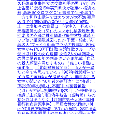
ス死体遺棄事件 女の交際相手の男（41）の
上告棄却 懲役15年実刑判決が確定へ 横浜地
裁, 高級魚“クロマグロ”が豊漁で“厄介者”に
一方で和歌山県沖ではカツオが大不漁 瀬戸
内海では“南の海の魚”が「去年の10倍以
上」に増加 その背景は, 「便注入、死ぬか」
元看護師の女（51）のスマホに検索履歴 男
性患者の点滴に排泄物混ぜ殺害容疑 滅菌カ
ップ使い証拠隠滅図ったか 千葉・柏市, “AI
著名人”フェイク動画でウソの投資話…80代
女性から1700万円詐取 台湾詐欺グループか
受け取り役の女ら逮捕, 女性2人の承諾殺人
の男に懲役10年の判決 さいたま地裁「自己
の殺人願望を満たすもの」「厳しい非難に
値する」, 【北朝鮮拉致問題】「4人が一緒
だと今でも思っている」1967年雄武町沖で
イカ漁の家族4人が消息を絶つ…無事を祈る
女性が聞いた”40年後の新証言”〈北海道〉,
”懲役30年の判決に不服”川村葉音被告
（21）が控訴…無期懲役を求刑した検察側も
控訴…”主犯格”川口侑斗被告（当時18）らの
初公判はまもなく【江別市男子大学生集団
暴行強盗致死事件】, 同居女性の“唇縫い付
け”桜井政恵容疑者（50）の自宅に家宅捜索
容疑を否認 同居人や共犯者いたか調べる方