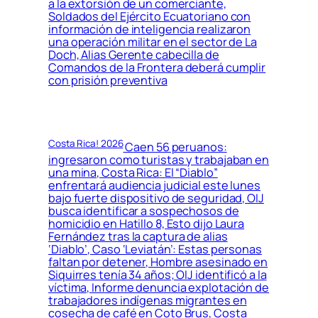
a la extorsión de un comerciante,
Soldados del Ejército Ecuatoriano con
información de inteligencia realizaron
una operación militar en el sector de La
Doch, Alias Gerente cabecilla de
Comandos de la Frontera deberá cumplir
con prisión preventiva
Costa Rica! 2026
Caen 56 peruanos:
ingresaron como turistas y trabajaban en
una mina, Costa Rica: El “Diablo”
enfrentará audiencia judicial este lunes
bajo fuerte dispositivo de seguridad, OIJ
busca identificar a sospechosos de
homicidio en Hatillo 8, Esto dijo Laura
Fernández tras la captura de alias
‘Diablo’, Caso ‘Leviatán’: Estas personas
faltan por detener, Hombre asesinado en
Siquirres tenía 34 años; OIJ identificó a la
víctima, Informe denuncia explotación de
trabajadores indígenas migrantes en
cosecha de café en Coto Brus, Costa