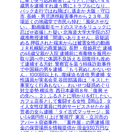
に車で突っ込み殺害しようとした疑い ４４
歳男を逮捕 すれ違う際にトラブルになり、
バック走行ではね飛ばし逃走か 大阪・守口
市, 長崎・男児誘拐殺害事件から２３年…現
場近くの地蔵堂で市民ら悼む「風化させな
い」, 動画撮影モードのスマホをリュックに
忍ばせ盗撮した疑い 北海道大学大学院の37
歳准教授逮捕「間違いありません」容疑認
める 押収された端末からは被害女性の動画
ＪＲ札幌駅の商業施設, 長野・母娘死亡 逮捕
の46歳父親が入院 逮捕前に有毒物を服用か
取り調べ中に体調不良訴える 回復待ち改め
て逮捕する方針, 警察官を装う特殊詐欺事件
で中国籍の男を逮捕, 「もう死ぬしかないや
ん」1000回以上も…復縁迫る送信 男逮捕, 女
性議員が実名会見 谷田部議員は「キスした
事実なく行為もない」 わいせつ疑惑めぐり
対立姿勢 横浜市, 西日本豪雨８年「復興 そ
の先へ」２）ふるさとに明かりを灯したい…
カフェ店長として奮闘する女性【岡山】, タ
イ人女性従業員に性的サービスさせたか 経
営者の女ら逮捕 「タイ古式マッサージ」装
い1.4億円売り上げ 警視庁, 東京・立川市の
アパート窃盗事件、「案件屋」の男逮捕 現
金の保管場所を情報提供か 現金930万円な