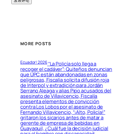
MORE POSTS
Ecuador! 2026
“La Policía solo llega a
recoger el cadáver”: Quiteños denuncian
que UPC están abandonadas en zonas
peligrosas, Fiscalía solicita difusión roja
de Interpol y extradición para Jordán
Serrano Aleaga y alias Pipo acusados del
asesinato de Villavicencio, Fiscalía
presenta elementos de convicción
contra Los Lobos por el asesinato de
Fernando Villavicencio, “¡Alto, Policía!”
gritaron los sicarios antes de matar a
gerente de empresa de bebidas en
Guayaquil, ¿Cuál fue la decisión judicial
para el hombre con discapacidad