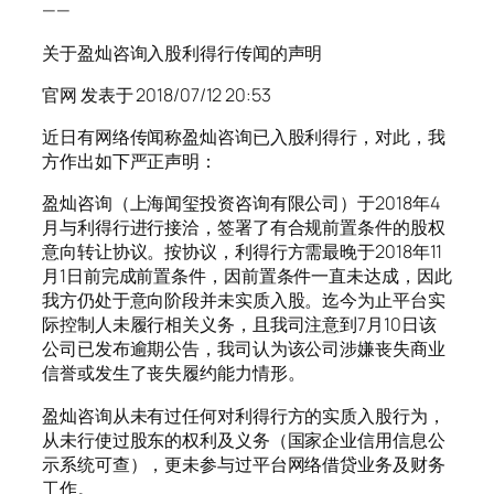
——
关于盈灿咨询入股利得行传闻的声明
官网 发表于 2018/07/12 20:53
近日有网络传闻称盈灿咨询已入股利得行，对此，我
方作出如下严正声明：
盈灿咨询（上海闻玺投资咨询有限公司）于2018年4
月与利得行进行接洽，签署了有合规前置条件的股权
意向转让协议。按协议，利得行方需最晚于2018年11
月1日前完成前置条件，因前置条件一直未达成，因此
我方仍处于意向阶段并未实质入股。迄今为止平台实
际控制人未履行相关义务，且我司注意到7月10日该
公司已发布逾期公告，我司认为该公司涉嫌丧失商业
信誉或发生了丧失履约能力情形。
盈灿咨询从未有过任何对利得行方的实质入股行为，
从未行使过股东的权利及义务（国家企业信用信息公
示系统可查），更未参与过平台网络借贷业务及财务
工作。