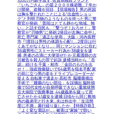
1000万円超手渡す, 佐賀県独自ブランド
「いちごさん」の苗２０００株盗難…７年か
け開発、盗難６回目, 【現場報告】男の死因
は胸を撃たれたことによる“出血性ショッ
ク”と判明 刃物のようなものを持った男に警
察官が発砲 「普段はとても静かな地域。怖
い」と話す住民も, 「撃つぞ！おろせ！」警
察官が“刃物男”に発砲 2発目が左胸に命中し
死亡 専門家「適正な使用」 大阪・河内長野
市, ｢1度目は男性の体調を心配し…2度目は行
くあてがなくなり…」同じマンションに住む
36歳男性にストーカー行為か 38歳女を逮
捕, 患者の点滴に大便混ぜたか 元看護師の古
川被告を殺人の罪で起訴 逮捕当時から「否
認」続ける 千葉・柏市, 「金目のものを出
せ！」強盗致傷疑いで64歳男を指名手配 家
の前に立つ男の姿をドライブレコーダーが
捉える 自転車で逃走か 高松市, 脳腫瘍摘出
手術で「腫瘍のない部位」を誤摘出 脳幹損
傷で50代女性が自発呼吸できない重篤状態
京大病院で医療事故, 44歳義弟を蹴って死
亡させたか 41歳女を逮捕 日頃から同じ敷地
内の義弟宅と行き来…夫は外出中 「生活態
度に不満」暴行繰り返したか, 【特殊詐欺】
「よく変な電話が…」被害は“家族”で防い