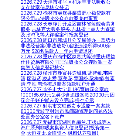
2026.7.29 天津市和平区和乐丰非法吸收公
众存款案信息核实登记
2026.7.29 榆林市吴堡县鑫盛源小额贷款有
限公司非法吸收公众存款案兑付事宜
2026.7.28 长春净月开发区吉林省蓝鲸会劳务
服务,吉林百大劳务服务,吉林省上鼎人力资源
及张鸿飞等人诈骗案件报案登记
2026.7.28 周口市郸城县公安局侦办一恶势力
非法经营案(非法放贷)追缴违法所得500余
万元,328名借款人一年内申请退还
2026.7.28 重庆市渝中区赵贵武等涉重庆耀益
仕佳贸易有限公司非法吸收公众存款罪一案
集资人信息登记核实
2026.7.28 柳州市鹿寨县陈甜梅,蓝智敏,韦淑
清,廖淑贤,凌忠爱,覃美花,覃国松,梁梅娟,曾素
清,李胜,韦瑜梅退赔案领款账户开通
2026.7.27 临汾市大宁县 1.郑育敏罚金案款
1000186.69元 2.吴少含追缴案款20000元 因
罚金子账户尚未设立完成,提存公示
2026.7.27 射洪市文映傚责令退赔一案案款
80000元转至射洪市民间融资理财问题依法
处置办公室名下账户
2026.7.27 无锡市滨湖区肖梅兰,王援成等人
鸿广系列非吸案集资人信息登记(投资第一
金,大恒亚太,金曈资本,枫树认养项目)