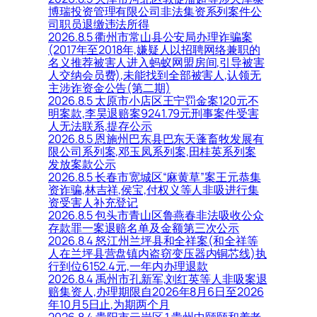
博瑞投资管理有限公司非法集资系列案件公
司职员退缴违法所得
2026.8.5 衢州市常山县公安局办理诈骗案
(2017年至2018年,嫌疑人以招聘网络兼职的
名义推荐被害人进入蚂蚁网盟房间,引导被害
人交纳会员费),未能找到全部被害人,认领无
主涉诈资金公告(第二期)
2026.8.5 太原市小店区王宁罚金案120元不
明案款,李昊退赔案9241.79元刑事案件受害
人无法联系,提存公示
2026.8.5 恩施州巴东县巴东天蓬畜牧发展有
限公司系列案,邓玉凤系列案,田桂英系列案
发放案款公示
2026.8.5 长春市宽城区“麻黄草”案王元恭集
资诈骗,林吉祥,侯宝,付权义等人非吸进行集
资受害人补充登记
2026.8.5 包头市青山区鲁燕春非法吸收公众
存款罪一案退赔名单及金额第三次公示
2026.8.4 怒江州兰坪县和全祥案(和全祥等
人在兰坪县营盘镇内盗窃变压器内铜芯线)执
行到位6152.4元,一年内办理退款
2026.8.4 禹州市孔新军,刘红英等人非吸案退
赔集资人,办理期限自2026年8月6日至2026
年10月5日止,为期两个月