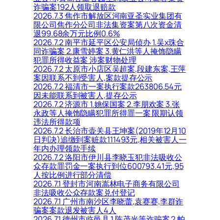
诈骗案192人领取退赔款
2026.7.3 焦作市解放区河南亚圣实业集团有
限公司焦作分公司非法集资案第八次资金清
退99.68余万元比例0.6%
2026.7.2 南平市延平区公安局侦办 1.吴x珠合
同诈骗案 2.康雪婷案 3.黄仁洪等人掩饰隐瞒
犯罪所得收益案 涉案财物处理
2026.7.2 太原市小店区吴超案,段建东案,王萍
案因联系不到受害人,案款提存公示
2026.7.2 福清市一案执行案款263806.54元
因未能联系到被害人,提存公示
2026.7.2 济源市 1.姚保国案 2.李朋欢案 3.张
永政等人掩饰隐瞒犯罪所得罪一案 限期认领
违法所得款项
2026.7.2 长治市壶关县王坤案(2019年12月10
日判决)追缴到案赃款111493元,相关被害人一
年内办理领款手续
2026.7.2 洛阳市伊川县李晓玉犯非法吸收公
众存款罪罚金一案执行到位600793.41元,95
人按比例进行部分清偿
2026.7.1 登封市河南嵩林电子商务有限公司
非法吸收公众存款案兑付登记
2026.7.1 广州市南沙区李晓蕾,袁赛赛,李群诈
骗案案款退发被害人4人
2026.7.1 德州市临邑县 1.陈茂光等诈骗案 2.帕