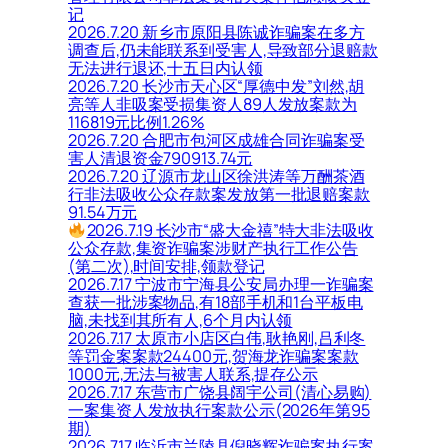
记
2026.7.20 新乡市原阳县陈诚诈骗案在多方
调查后,仍未能联系到受害人,导致部分退赔款
无法进行退还,十五日内认领
2026.7.20 长沙市天心区“厚德中发”刘然,胡
亮等人非吸案受损集资人89人发放案款为
116819元比例1.26%
2026.7.20 合肥市包河区成雄合同诈骗案受
害人清退资金790913.74元
2026.7.20 辽源市龙山区徐洪涛等万酬茶酒
行非法吸收公众存款案发放第一批退赔案款
91.54万元
2026.7.19 长沙市“盛大金禧”特大非法吸收
公众存款,集资诈骗案涉财产执行工作公告
(第二次),时间安排,领款登记
2026.7.17 宁波市宁海县公安局办理一诈骗案
查获一批涉案物品,有18部手机和1台平板电
脑,未找到其所有人,6个月内认领
2026.7.17 太原市小店区白伟,耿艳刚,吕利冬
等罚金案案款24400元,贺海龙诈骗案案款
1000元,无法与被害人联系,提存公示
2026.7.17 东营市广饶县阔宇公司(清心易购)
一案集资人发放执行案款公示(2026年第95
期)
2026.7.17 临沂市兰陵县倪晓辉诈骗案执行案