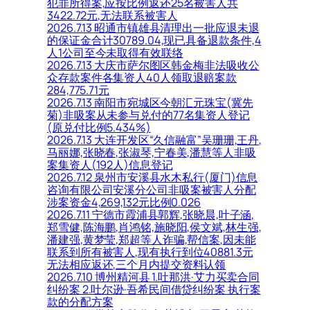
犯罪所得案,应按比例返还25名被害人共
3422.72元,无法联系被害人
2026.7.13 昭通市镇雄县清理出一批应退未退
的保证金合计30789.04,现已具备退款条件,4
人1公司至今未取得有效联络
2026.7.13 大庆市萨尔图区韩金梅非法吸收公
众存款案件各集资人40人领取退赔案款
284,775.71元
2026.7.13 南阳市宛城区今朝汇元珠宝(冀先
菊)非吸案从未参与兑付的77名集资人登记
(原兑付比例5.434%)
2026.7.13 大连开发区“久信融富”吴珊珊,王丹,
马丽娜,张晓春,张淑琴,宁春美,潘慧等人非吸
案集资人(192人)信息登记
2026.7.12 泉州市安溪县水木私行(厦门)信息
咨询有限公司安溪分公司非吸案被害人分配
涉案资金4,269,132元比例0.026
2026.7.11 宁德市霞浦县郭辉,张晓晨,叶子涵,
郑雪健,陈海鹏,肖鸿铭,施晓阳,侯文斌,林生强,
潘建强,黄梦莹,郑超等人诈骗,帮信案,因未能
联系到所有被害人,现有执行到位40881.3元
无法相应返还,三个月内提交资料认领
2026.7.10 博州精河县 1.吐那洪·艾力买卖合同
纠纷案 2.吐尔逊·吾希民间借贷纠纷案 执行案
款的分配方案