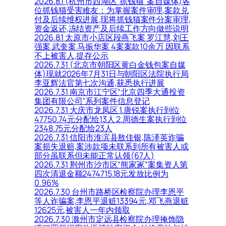
2026.8.1 (杭州市西湖区“抓钱猫”案自媒体)各
位抓钱猫受害难友：为掌握案件审理,案款兑
付及后续维权进展,现将抓钱猫案件分案审理,
资金返还,冻结资产及后续工作方向做些说明
2026.8.1 太原市小店区段燕飞案 罗江慧,刘王
强案 武奎案 马振华案 4案案款10余万 因联系
不上被害人,提存公示
2026.7.31 (北京市朝阳区黄白金钱包案自媒
体)现就2026年7月31日与朝阳区法院执行局
李亚辉法官第七次沟通,获悉执行进展
2026.7.31 南京市江宁区“北京四季大通投资
集团有限公司”系列案件信息登记
2026.7.31 大庆市龙凤区 1.唐锐案执行到位
47750.74元分配给13人 2.周德生案执行到位
2348.75元分配给23人
2026.7.31 信阳市淮滨县敖佳银,陈泽英诈骗
案损失退赔,案涉款项未联系到所有被害人或
部分虽联系但未能正常认领(67人)
2026.7.31 荆州市沙市区“熊家冢”案集资人第
四次清退金额2474715.18元发放比例为
0.96%
2026.7.30 台州市路桥区检察院办理李恩平
等人诈骗案,李恩平退赃13394元,邓飞燕退赃
12625元,被害人一年内领取
2026.7.30 滁州市定远县检察院办理掩饰隐