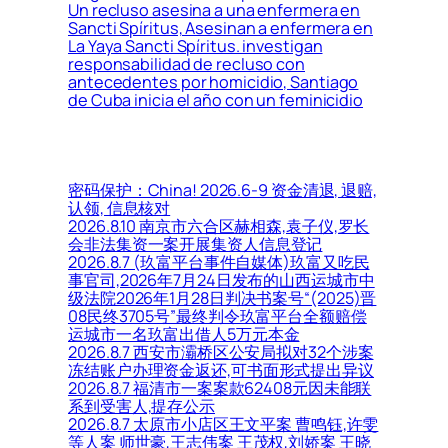
Un recluso asesina a una enfermera en
Sancti Spíritus, Asesinan a enfermera en
La Yaya Sancti Spíritus. investigan
responsabilidad de recluso con
antecedentes por homicidio, Santiago
de Cuba inicia el año con un feminicidio
密码保护：China! 2026.6-9 资金清退, 退赔,
认领, 信息核对
2026.8.10 南京市六合区赫相森,袁子仪,罗长
会非法集资一案开展集资人信息登记
2026.8.7 (玖富平台事件自媒体)玖富又吃民
事官司,2026年7月24日发布的山西运城市中
级法院2026年1月28日判决书案号“(2025)晋
08民终3705号”最终判令玖富平台全额赔偿
运城市一名玖富出借人5万元本金
2026.8.7 西安市灞桥区公安局拟对32个涉案
冻结账户办理资金返还,可书面形式提出异议
2026.8.7 福清市一案案款62408元因未能联
系到受害人,提存公示
2026.8.7 太原市小店区王文平案 曹鸣钰,许雯
等人案 师世豪,王志伟案 王茂权,刘娇案 王晓