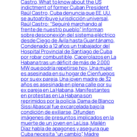
Castro, What to know about the US
indictment of former Cuban President
Raúl Castro, Cuba denuncia que EE. UU.
se autoatribuye jurisdicción universal,
Raúl Castro: “Seguiré marchando al
frente de nuestro pueblo”, Informan
sobre desconexión del sistema eléctrico
desde Ciego de Ávila hasta Guantánamo,
Condenado a 12 años un trabajador del
Hospital Provincial de Santiago de Cuba
por robar combustible, Cacerolazos en La
Habana tras un déficit de más de 2.000
MW que podría repetirse hoy, Una mujer
es asesinada en su hogar de Cienfuegos
por su ex pareja, Una joven madre de 32
años es asesinada en plena calle por su
ex pareja en La Habana, Manifestantes
en protestas en La Habana son
reprimidos por la policía, Dama de Blanco
Sissi Abascal fue excarcelada bajo la
condición de exiliarse, Difunden
imágenes de presuntos implicados en la
muerte de un joven en La Lisa, Mailén
Díaz habla de apagones y asegura que
Cuba necesita “un cambio”, Madre