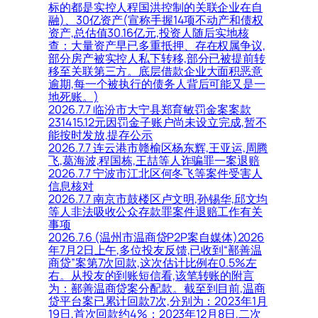
标的都是实控人程国洪控制的关联企业在自
融)、30亿资产(宣称手握14项不动产和债权
资产,总估值30.16亿元,投资人随后实地核
查：大量资产早已多重抵押、存在权属争议,
部分房产被实控人私下转移,部分已被提前转
移至关联第三方。底层借款企业大面积恶意
逾期,每一个被执行的债务人背后可能又是一
地死账。)
2026.7.7 临汾市大宁县郑育敏罚金案案款
231415.12元因罚金子账户尚未设立完成,暂不
能按时发放,提存公示
2026.7.7 连云港市赣榆区杨东辉,王亚运,周腾
飞,葛海波,程国栋,王喆等人诈骗罪一案退赔
2026.7.7 宁波市江北区何冬飞等案件受害人
信息核对
2026.7.7 南京市鼓楼区卢文明,孙锡华,邱文均
等人非法吸收公众存款罪案件退赔工作有关
事项
2026.7.6 (温州市温商贷P2P案自媒体)2026
年7月2日上午,多位投友反馈,已收到“鄯善温
商贷”案第7次回款,这次估计比例在0.5%左
右。从投友的到账短信看,该笔转账的附言
为：鄯善温商贷案分配款。截至到目前,温商
贷平台案已累计回款7次,分别为：2023年1月
19日,首次回款约4%；2023年12月8日,二次