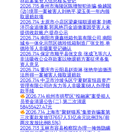
存款案集资人信息核实登记
2026.7.15 泰州市海陵区陈增智犯诈骗,偷越国
(边)境罪一案被害人刘艳平,梁玉美一年内领
取退赔款项
2026.7.14 太原市小店区梁豪瑞聪退赔案,刘希
洋罚金追缴案,郭凤艳罚金追缴案因受害人未
提供收款账户,提存公示
2026.7.14 南阳市康鑫纸箱包装有限公司,南阳
城乡一体化示范区德玲纸箱制造厂张文胜,单
德玲等人非吸案登记确认
2026.7.14 保定市顺平县张文良,张成飞等六人
非法吸收公众存款案以物退赔方案征求各集
资人意见
2026.7.14 重庆市云阳县赵崇淋,张艳华追缴违
法所得一案被害人领取退赔款
2026.7.14 中卫市沙坡头区宁夏财富恒昌资产
管理有限公司许东力等人非吸案68人办理领
款手续
2026.7.14 杭州市拱墅区“投融家”案受损人
员资金清退公告(二),第二次清退
58455427.47元
2026.7.14 上海市“聚财猫系”集资诈骗案第
三次案款发放137657人3.1亿余元比例3%(前
两次发放比例8.5%)
2026.7.13 玉林市容县检察院办理一掩饰隐瞒