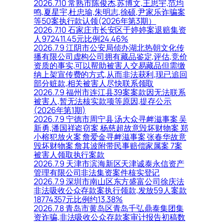
2026.7.10 常熟市陈俊杰,苏博文,王思宇,范均
鸣,夏星宇,杜忠瑜,朱明志,徐硕,尹家乐诈骗案
等50案执行款认领(2026年第3期）
2026.7.10 石家庄市长安区于婷婷案退赔集资
人972411.45元比例24.46%
2026.7.9 江阴市公安局侦办湖北热朝文化传
播有限公司虚构公司拥有藏品鉴定,评估,竞价
资质的事实,可以帮助被害人交易藏品但需缴
纳上架宣传费的方式,从而非法获利,现已追回
部分赃款,相关被害人尽快联系领取
2026.7.9 福州市连江县39案案款因无法联系
被害人,暂无法核实款项等原因,提存公示
(2026年第1期)
2026.7.9 宁德市周宁县 汤大众寻衅滋事案 吴
新勇,潘国祥盗窃案 杨慈超故意毁坏财物案 郑
小榕犯放火案 詹爱金寻衅滋事案 张春华故意
毁坏财物案 詹其波附带民事赔偿家属案 7案
被害人领取执行案款
2026.7.9 天津市滨海新区天津诚泰永信资产
管理有限公司非法集资案件核实登记
2026.7.9 深圳市南山区东方盛富公司徐庆法
非法吸收公众存款案执行领款,发放59人案款
18774357元比例约13.38%
2026.7.8 青岛市黄岛区青岛千弘鼎泰集团集
资诈骗,非法吸收公众存款案审计报告初稿数