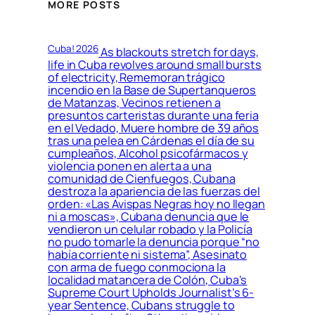
MORE POSTS
Cuba! 2026
As blackouts stretch for days,
life in Cuba revolves around small bursts
of electricity, Rememoran trágico
incendio en la Base de Supertanqueros
de Matanzas, Vecinos retienen a
presuntos carteristas durante una feria
en el Vedado, Muere hombre de 39 años
tras una pelea en Cárdenas el día de su
cumpleaños, Alcohol psicofármacos y
violencia ponen en alerta a una
comunidad de Cienfuegos, Cubana
destroza la apariencia de las fuerzas del
orden: «Las Avispas Negras hoy no llegan
ni a moscas», Cubana denuncia que le
vendieron un celular robado y la Policía
no pudo tomarle la denuncia porque “no
había corriente ni sistema”, Asesinato
con arma de fuego conmociona la
localidad matancera de Colón, Cuba’s
Supreme Court Upholds Journalist’s 6-
year Sentence, Cubans struggle to