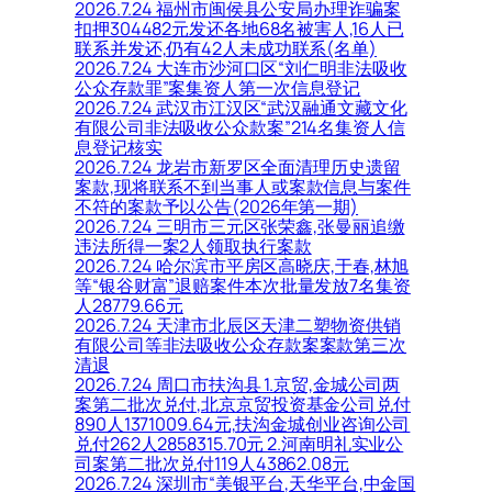
2026.7.24 福州市闽侯县公安局办理诈骗案
扣押304482元发还各地68名被害人,16人已
联系并发还,仍有42人未成功联系(名单)
2026.7.24 大连市沙河口区“刘仁明非法吸收
公众存款罪”案集资人第一次信息登记
2026.7.24 武汉市江汉区“武汉融通文藏文化
有限公司非法吸收公众款案”214名集资人信
息登记核实
2026.7.24 龙岩市新罗区全面清理历史遗留
案款,现将联系不到当事人或案款信息与案件
不符的案款予以公告(2026年第一期)
2026.7.24 三明市三元区张荣鑫,张曼丽追缴
违法所得一案2人领取执行案款
2026.7.24 哈尔滨市平房区高晓庆,于春,林旭
等“银谷财富”退赔案件本次批量发放7名集资
人28779.66元
2026.7.24 天津市北辰区天津二塑物资供销
有限公司等非法吸收公众存款案案款第三次
清退
2026.7.24 周口市扶沟县 1.京贸,金城公司两
案第二批次兑付,北京京贸投资基金公司兑付
890人1371009.64元,扶沟金城创业咨询公司
兑付262人2858315.70元 2.河南明礼实业公
司案第二批次兑付119人43862.08元
2026.7.24 深圳市“美银平台,天华平台,中金国