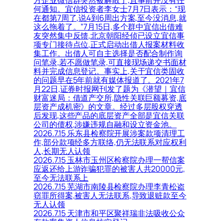
方企业微信群突然被解散了,且事前并没有任
何通知。宜信投资者李女士7月7日表示：“现
在都第7周了,说4到6周出方案,至今没消息,就
这么拖着了。”7月15日,多个群中宜信出借难
友突然集中反馈,北京朝阳经侦已设立宜信事
项专门接待点位,正式启动出借人报案材料收
集工作。出借人可自主选择是否配合制作询
问笔录,若不愿做笔录,可直接现场递交书面材
料并完成信息登记。事实上,关于宜信类固收
的问题早在5年前就有媒体报道了。2021年7
月22日,证券时报网刊发了题为《潜望｜宜信
财富迷局：借道产交所,隐性关联巨额募资,底
层资产成机密》的文章。经过多层股权穿透
后发现,这些产品的底层资产全部是宜信关联
公司的债权,涉嫌违规自融和设立资金池。
2026.7.15 乐东县检察院开展涉案款项清理工
作,部分款项经多方联络,仍无法联系对应权利
人,长期无人认领
2026.7.15 玉林市玉州区检察院办理一帮信案
应返还给上游诈骗犯罪的被害人共20000元,
至今无法联系上
2026.7.15 芜湖市南陵县检察院办理李青松盗
窃罪所得案,被害人无法联系,导致退赃款至今
无人认领
2026.7.15 天津市和平区聚祥瑞非法吸收公众