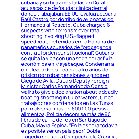
cubana y su hija arrestadas en Doral
acusadas de defraudar clínica dental
donde trabajaban, EE.UU. evalúa acusar a
Raúl Castro por derribo de avionetas de
Hermanos al Rescate, Cuba charges 6
suspects with terrorism over fatal
shooting involving U.S.-flagged
speedboat, Detenidos en La Habana diez
panameños acusados de “propaganda
contra el orden constitucional”, Cubano
se quita la vida con una soga por asfixia
económica en Mayabeque, Condenan a
empleada de correo a cuatro años de
prisión por robar pensiones y giros en
Ciego de Ávila, Cuba’s Deputy Foreign
Minister Carlos Fernandez de Cossio
walks to give a declaration about a deadly
boating shooting in Cuba waters, Cinco
trabajadores condenados en Las Tunas
por malversar más de 600 000 pesos en
alimentos, Policía decomisa más de 90
libras de carne de res en Santiago de
Cuba, Mayra Espina: “En la espera todavía
es posible ser un país peor”, Doble
tragedia sacude a Campechuela Granma,