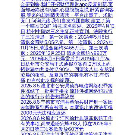
金要到账,我打开招财猫理财app反复刷新,页
面却始终没有动静,心里隐隐发慌,赶紧咨询客
服,等来的却是晴天霹雳：平台出事了。求助
无门,问询无路,我们自发抱团自救,建立了第
一个喵友QQ群,特意取名西湖。2023年4月13
日,杭州中院对三名主犯正式宣判。法院执行
了三次清退：第一次清退：2024年5月6日,
清退金额约3.05亿元。第二次清退：2024年
11月15日,清退金额约3465万元。第三次清
退：2025年12月25日,清退金额约4992万
元。2018年8月6日爆雷后,到2019年11月24
日杭州市公安局正式通报立案前,2万以上的,
招财猫约共兑付17.90%。回望这八年,有熬到
凌晨的夜晚、反复落空的期待,有不甘,有伤
痛,也有彼此支撑的慰藉。
2026.8.6 淮北市公安局侦办电信网络犯罪案
件冻结了一批用于接收,流转涉嫌网络犯罪资
金的银行卡,特告知异议权
2026.8.6 宁德市霞浦县蔡治兵财产刑一案因
未能联系到所有被害人,本案退出的违法所得
2000元无法相应返还
2026.8.6 松原市宁江区徐壮非吸罪退赔工作
有关事项,尚未退赔完毕318人,拟在2026年9
月21日第三次案款发放60万元
2026.8.5 天津市河北区敦促潘超等涉天津泰