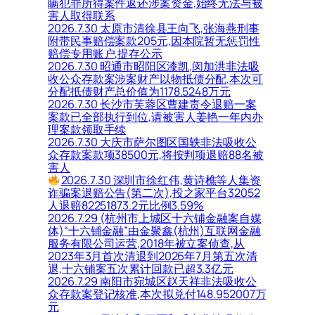
瞒犯罪所得案件返还涉案资金,始终无法与被
害人取得联系
2026.7.30 太原市清徐县王向飞,张海燕刑事
附带民事赔偿案款205元,因本院暂无惩罚性
赔偿专用账户,提存公示
2026.7.30 昭通市昭阳区漆凯,闵加洪非法吸
收公众存款案涉案财产以物抵债分配,本次可
分配抵债财产总价值为1178.5248万元
2026.7.30 长沙市芙蓉区曹建责令退赔一案
案款已全部执行到位,请被害人姜艳一年内办
理案款领取手续
2026.7.30 大庆市萨尔图区国轶非法吸收公
众存款案款项38500元,将按判项退赔88名被
害人
2026.7.30 深圳市徐红伟,黄诗樵等人集资
诈骗案退赔公告(第二次),投之家平台32052
人退赔82251873.2元比例3.59%
2026.7.29 (杭州市上城区十六铺金融案自媒
体)“十六铺金融”由金聚鑫(杭州)互联网金融
服务有限公司运营,2018年被立案侦查,从
2023年3月首次清退到2026年7月第五次清
退,十六铺案五次累计回款已超3.3亿元
2026.7.29 南阳市宛城区赵天祥非法吸收公
众存款案登记核准,本次拟兑付148.952007万
元