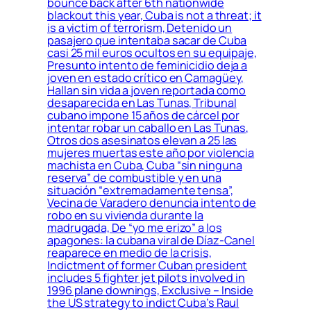
bounce back after 6th nationwide
blackout this year, Cuba is not a threat; it
is a victim of terrorism, Detenido un
pasajero que intentaba sacar de Cuba
casi 25 mil euros ocultos en su equipaje,
Presunto intento de feminicidio deja a
joven en estado crítico en Camagüey,
Hallan sin vida a joven reportada como
desaparecida en Las Tunas, Tribunal
cubano impone 15 años de cárcel por
intentar robar un caballo en Las Tunas,
Otros dos asesinatos elevan a 25 las
mujeres muertas este año por violencia
machista en Cuba, Cuba “sin ninguna
reserva” de combustible y en una
situación “extremadamente tensa”,
Vecina de Varadero denuncia intento de
robo en su vivienda durante la
madrugada, De “yo me erizo” a los
apagones: la cubana viral de Díaz-Canel
reaparece en medio de la crisis,
Indictment of former Cuban president
includes 5 fighter jet pilots involved in
1996 plane downings, Exclusive – Inside
the US strategy to indict Cuba’s Raul