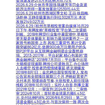
金清退发还21.5万元比例为15.70％
2026.6.29 介休市李国强,陈建芳等罚金及退
赔违法所得一案发放案款1253915.44元
2026.6.29 杭州市西湖区季文松,王岿,徐昌梅,
汤乾伸,王静非吸案执行到位3028万元,本次
发放2149.02万元
2026.6.29 (杭州市草根投资案自媒体)6月29
日下午,有网友称“草根投资”平台第二次退赔
到账。2018年网贷行业集中暴雷潮中,草根投
资无疑是体量最大,影响力最深的案件之一,这
家曾号称国资,上市,风投三重背书,累计交易
额突破862亿元,坐拥900余万注册用户的头
部P2P平台,从互联网金融明星企业轰然崩
塌。2013-2017年：平台起家,精心包装的“普
惠金融神话” 2018年7月31日：平台集中出现
大规模提现逾期,网传公司遣散员工,办公场所
人去楼空,投资者恐慌情绪蔓延,挤兑潮爆发
2018年8月1日：金忠栲出面安抚投资人,发布
公告宣布全部项目展期三个月,声称处置资产
兑付本息,暂缓崩盘节奏,大批投资人前往现场
维权 2018年10月19日：实控人自首,刑事立案
2021年12月：一审宣判 2024年3月：二审终
审 2024年10月：首轮资金清退总额6.43亿
元,兑付比例约8% 2026年6月29日：第二次
清退金额6.43亿余元,与首次保持一致,两次合