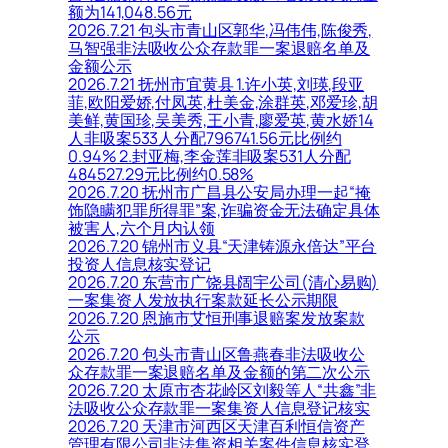
额为141,048.56元
2026.7.21 包头市青山区郭华,冯伟伟,陈俊秀,
马智强非法吸收公众存款罪一案退赔名单及
金额公示
2026.7.21 抚州市宜黄县 1.许小英,刘瑛,段亚
菲,欧阳爱娇,付凤英,杜美金,涂群英,邓爱珍,胡
美鲜,黄国珍,吴美秀,王小青,廖爱英,黄水娇14
人非吸案533人分配796741.56元比例约
0.94% 2.封亚梅,李金莲非吸案531人分配
484527.29元比例约0.58%
2026.7.20 抚州市广昌县公安局办理一起“掩
饰隐瞒犯罪所得罪”案,诈骗资金无法确定具体
被害人,六个月内认领
2026.7.20 锦州市义县“天津铸源永倍达”平台
投资人信息核实登记
2026.7.20 东营市广饶县阔宇公司(清心易购)
一案集资人发放执行案款延长公示期限
2026.7.20 恩施市艾恒刑事退赔案发放案款
公示
2026.7.20 包头市青山区鲁燕春非法吸收公
众存款罪一案退赔名单及金额的第二次公示
2026.7.20 太原市杏花岭区刘毅等人“共鑫”非
法吸收公众存款罪一案集资人信息登记核实
2026.7.20 天津市河西区天津百利恒信资产
管理有限公司非法集资相关案件信息核实登