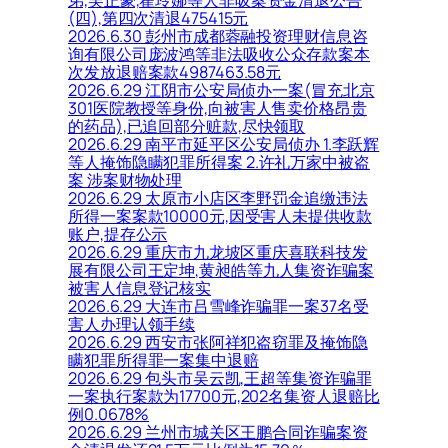
弟,吴正豪,翟玲娜等人非吸案资金清退公告
(四),第四次清退475415元
2026.6.30 彭州市成都蓉融投资理财信息咨
询有限公司庞波鸿等非法吸收公众存款案本
次发放退赔案款4987463.58元
2026.6.29 江阴市公安局侦办一案(冒充北京
301医院教授等身份,向被害人售卖价格昂贵
的药品),已追回部分赃款,尽快领取
2026.6.29 南平市延平区公安局侦办 1.李跃辉
等人掩饰隐瞒犯罪所得案 2.许礼万家中被盗
案 涉案财物处理
2026.6.29 太原市小店区李野罚金追缴违法
所得一案案款10000元,因受害人未提供收款
账户,提存公示
2026.6.29 重庆市九龙坡区重庆喜联科技发
展有限公司王定坤,黄昶皓等九人集资诈骗案
被害人信息登记核实
2026.6.29 大连市吕雪峰诈骗罪一案37名受
害人办理认领手续
2026.6.29 西安市张阿祥犯盗窃罪及掩饰隐
瞒犯罪所得罪一案集中退赔
2026.6.29 包头市吴云凯,王超等集资诈骗罪
一案执行案款为17700元,202名集资人退赔比
例0.0678%
2026.6.29 兰州市城关区王鹏合同诈骗案资