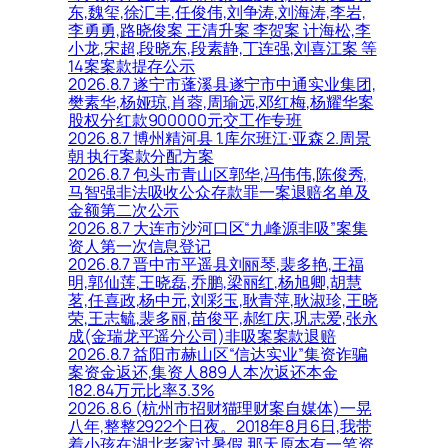
东,魏玺,徐汇丰,任俊伟,刘争涛,刘海涛,李岩,
李勇勇,路晓俊案 王清升案 李贺案 计海松,李
小龙,宋超,段晓东,段素静,丁连强,刘喜江案 等
14案案款提存公示
2026.8.7 遂宁市蓬溪县遂宁市中通实业集团,
樊素华,杨娅琼,肖蓉,周瑜远,邓红梅,杨耀华案
股权分红款900000元交工作专班
2026.8.7 博州精河县 1.库尔班江·亚森 2.周景
朝 执行案款分配方案
2026.8.7 包头市青山区郭华,冯伟伟,陈俊秀,
马智强非法吸收公众存款罪一案退赔名单及
金额第二次公示
2026.8.7 大连市沙河口区“九峰源非吸”案集
资人第一次信息登记
2026.8.7 晋中市平遥县刘丽琴,裴多艳,王福
明,郭仙莲,王晓磊,乔鹏,梁丽红,杨旭卿,胡慧
茗,任喜政,杨中元,刘彩玉,耿青萍,耿淑珍,王晓
荣,王志毓,裴多丽,苗俊平,郝红庆,巩志爱,张永
成(金瑞龙平遥分公司)非吸案案款退赔
2026.8.7 益阳市赫山区“信达实业”集资诈骗
案资金返还,集资人889人本次返还本金
182.84万元比率3.3%
2026.8.6 (杭州市招财猫理财案自媒体)一晃
八年,整整2922个日夜。2018年8月6日,我带
着小孩在湖北老家过暑假,那天原本有一笔资