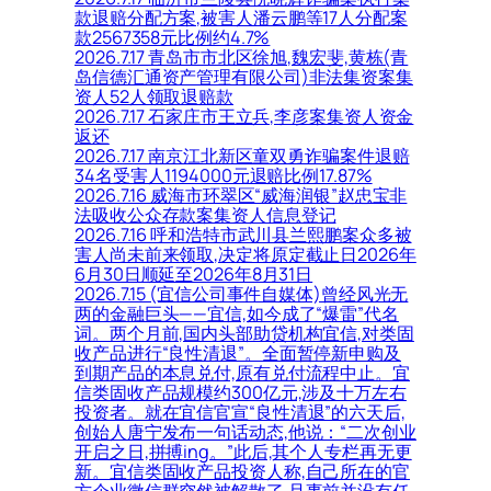
款退赔分配方案,被害人潘云鹏等17人分配案
款2567358元比例约4.7%
2026.7.17 青岛市市北区徐旭,魏宏斐,黄栋(青
岛信德汇通资产管理有限公司)非法集资案集
资人52人领取退赔款
2026.7.17 石家庄市王立兵,李彦案集资人资金
返还
2026.7.17 南京江北新区童双勇诈骗案件退赔
34名受害人1194000元退赔比例17.87%
2026.7.16 威海市环翠区“威海润银”赵忠宝非
法吸收公众存款案集资人信息登记
2026.7.16 呼和浩特市武川县兰熙鹏案众多被
害人尚未前来领取,决定将原定截止日2026年
6月30日顺延至2026年8月31日
2026.7.15 (宜信公司事件自媒体)曾经风光无
两的金融巨头——宜信,如今成了“爆雷”代名
词。两个月前,国内头部助贷机构宜信,对类固
收产品进行“良性清退”。全面暂停新申购及
到期产品的本息兑付,原有兑付流程中止。宜
信类固收产品规模约300亿元,涉及十万左右
投资者。就在宜信官宣“良性清退”的六天后,
创始人唐宁发布一句话动态,他说：“二次创业
开启之日,拼搏ing。”此后,其个人专栏再无更
新。宜信类固收产品投资人称,自己所在的官