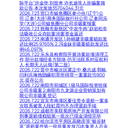
际平台”许金华,刘世奇,许长途等人诈骗案领
款公告,本次发放35704044.31元
2026.7.23 营口市鲅鱼圈区参小伙(辽宁)公
司,辽参(大连)商务国际旅行社公司,辽参同乐
堂(大连)公司鲅鱼圈分公司非吸案报案
2026.7.23 抚顺市新抚区“中农牛肉”赵岩松非
法吸收公众存款案涉案资金返还
2026.7.23 南通开发区 1.孙丽建非吸案赃款发
还比例25.9765% 2.冯金妹非吸案赃款发还比
例46.097%
2026.7.22 乐东县检察院开展涉案款项清理工
作,部分款项经多方联络,仍无法联系对应权利
人,长期无人认领(第二批)
2026.7.22 晋中市榆次区冀正中,桑志成,郭栋,
闫利兵掩饰隐瞒犯罪所得罪一案案款15900
元,提存公示
2026.7.22 南阳市宛城区 1.骏马国际投资担保
公司非吸案 2.南阳市九龙源企业营销策划有
限公司非吸案 登记
2026.7.22 宜宾市南溪区夏伍责令退赔一案多
次联系被害人段虹霞均不办理退款手续
2026.7.22 成都市美联蜀房地产开发有限公司
刑事退赔债权组第一批次已现金清偿完毕
2026.7.22 哈尔滨市平房区高晓庆等“银谷财
富”退赔案件第一批批量发放70名集资人总金