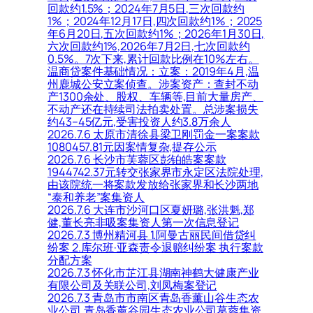
回款约1.5%；2024年7月5日,三次回款约
1%；2024年12月17日,四次回款约1%；2025
年6月20日,五次回款约1%；2026年1月30日,
六次回款约1%,2026年7月2日,七次回款约
0.5%。7次下来,累计回款比例在10%左右。
温商贷案件基础情况：立案：2019年4月,温
州鹿城公安立案侦查。涉案资产：查封不动
产1300余处、股权、车辆等,目前大量房产、
不动产还在持续司法拍卖处置。总涉案损失
约43–45亿元,受害投资人约3.8万余人
2026.7.6 太原市清徐县梁卫刚罚金一案案款
1080457.81元因案情复杂,提存公示
2026.7.6 长沙市芙蓉区彭铂皓案案款
1944742.37元转交张家界市永定区法院处理,
由该院统一将案款发放给张家界和长沙两地
“泰和养老”案集资人
2026.7.6 大连市沙河口区夏妍璐,张洪魁,郑
健,董长亮非吸案集资人第一次信息登记
2026.7.3 博州精河县 1.阿曼古丽民间借贷纠
纷案 2.库尔班·亚森责令退赔纠纷案 执行案款
分配方案
2026.7.3 怀化市芷江县湖南神鹤大健康产业
有限公司及关联公司,刘凤梅案登记
2026.7.3 青岛市市南区青岛香薰山谷生态农
业公司,青岛香薰谷园生态农业公司葛蓉集资