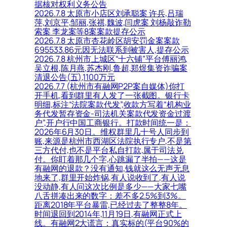
据核对权利义务公告
2026.7.8 太原市小店区刘承聪案 许兵,吕瑞
萍,刘京平,邹丽,张祺,魏波,闫虎案 刘杨敲诈勒
索案 李龙案等8案案款提存公示
2026.7.8 太原市杏花岭区胡安罚金案案款
695533.86元因无法联系到被害人,提存公示
2026.7.8 杭州市上城区“十六铺”平台傅丽鸿,
吴立根,陈月燕,苏杰刚,鲁超,郑煜集资诈骗案
清退公告(五),1100万元
2026.7.7 (杭州市有融网P2P案自媒体)你打
开手机,看到群里有人发了一张截图。银行卡
明细,标注“法院案款代发”,收款方写着“机构业
务代发暂存资金-司法机关案款代发资金过渡
户”,开户行中国工商银行。打款时间统一是：
2026年6月30日。维权群里几十号人同步到
账,来源是杭州市西湖区法院执行专户,不是第
三方代付,也不是平台私自打款,属于司法兑
付。你盯着那几个字,心跳漏了半拍——这是
有融网的退款？没有通知,钱就这么无声无息
地来了,群里开始炸锅,有人说收到了,有人说
没动静,有人问这次比例是多少——大家七嘴
八舌拼凑出来的数字：差不多2.5%到3%。
距离2018年平台暴雷,已经过去了整整8年。
时间退回到2014年,11月19日,有融网正式上
线。有融网2大谎言：真实标的(平台90%的