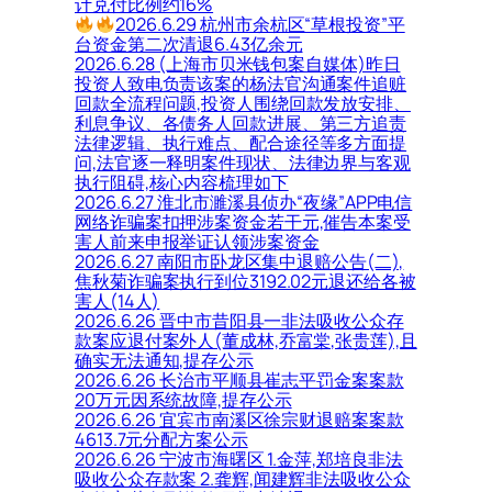
计兑付比例约16%
2026.6.29 杭州市余杭区“草根投资”平
台资金第二次清退6.43亿余元
2026.6.28 (上海市贝米钱包案自媒体)昨日
投资人致电负责该案的杨法官沟通案件追赃
回款全流程问题,投资人围绕回款发放安排、
利息争议、各债务人回款进展、第三方追责
法律逻辑、执行难点、配合途径等多方面提
问,法官逐一释明案件现状、法律边界与客观
执行阻碍,核心内容梳理如下
2026.6.27 淮北市濉溪县侦办“夜缘”APP电信
网络诈骗案扣押涉案资金若干元,催告本案受
害人前来申报举证认领涉案资金
2026.6.27 南阳市卧龙区集中退赔公告(二),
焦秋菊诈骗案执行到位3192.02元退还给各被
害人(14人)
2026.6.26 晋中市昔阳县一非法吸收公众存
款案应退付案外人(董成林,乔富棠,张贵莲),且
确实无法通知,提存公示
2026.6.26 长治市平顺县崔志平罚金案案款
20万元因系统故障,提存公示
2026.6.26 宜宾市南溪区徐宗财退赔案案款
4613.7元分配方案公示
2026.6.26 宁波市海曙区 1.金萍,郑培良非法
吸收公众存款案 2.龚辉,闻建辉非法吸收公众