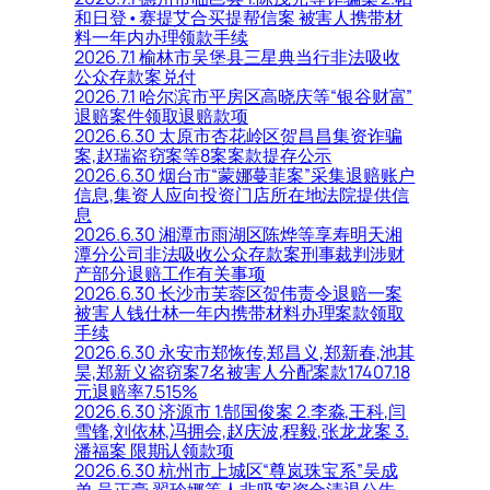
和日登•赛提艾合买提帮信案 被害人携带材
料一年内办理领款手续
2026.7.1 榆林市吴堡县三星典当行非法吸收
公众存款案兑付
2026.7.1 哈尔滨市平房区高晓庆等“银谷财富”
退赔案件领取退赔款项
2026.6.30 太原市杏花岭区贺昌昌集资诈骗
案,赵瑞盗窃案等8案案款提存公示
2026.6.30 烟台市“蒙娜蔓菲案”采集退赔账户
信息,集资人应向投资门店所在地法院提供信
息
2026.6.30 湘潭市雨湖区陈烨等享寿明天湘
潭分公司非法吸收公众存款案刑事裁判涉财
产部分退赔工作有关事项
2026.6.30 长沙市芙蓉区贺伟责令退赔一案
被害人钱仕林一年内携带材料办理案款领取
手续
2026.6.30 永安市郑恢传,郑昌义,郑新春,池其
昊,郑新义盗窃案7名被害人分配案款17407.18
元退赔率7.515%
2026.6.30 济源市 1.郜国俊案 2.李淼,王科,闫
雪锋,刘依林,冯拥会,赵庆波,程毅,张龙龙案 3.
潘福案 限期认领款项
2026.6.30 杭州市上城区“尊岚珠宝系”吴成