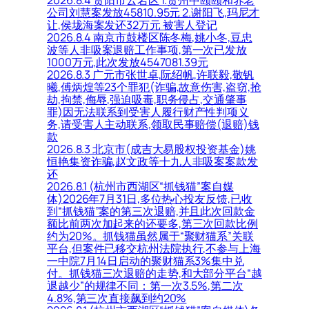
2026.8.4 贵阳市云岩区 1.贵州中颐颐和养老
公司刘慧案发放45810.95元 2.谢阳飞,玛尼才
让,侯垅海案发还32万元 被害人登记
2026.8.4 南京市鼓楼区陈冬梅,姚小冬,豆忠
波等人非吸案退赔工作事项,第一次已发放
1000万元,此次发放4547081.39元
2026.8.3 广元市张世卓,阮绍帆,许联毅,敬钒
曦,傅炳煌等23个罪犯(诈骗,故意伤害,盗窃,抢
劫,拘禁,侮辱,强迫吸毒,职务侵占,交通肇事
罪)因无法联系到受害人履行财产性判项义
务,请受害人主动联系,领取民事赔偿(退赔)钱
款
2026.8.3 北京市(成吉大易股权投资基金)姚
恒艳集资诈骗,赵文政等十九人非吸案案款发
还
2026.8.1 (杭州市西湖区“抓钱猫”案自媒
体)2026年7月31日,多位热心投友反馈,已收
到“抓钱猫”案的第三次退赔,并且此次回款金
额比前两次加起来的还要多,第三次回款比例
约为20%。抓钱猫虽然属于“聚财猫系”关联
平台,但案件已移交杭州法院执行,不参与上海
一中院7月14日启动的聚财猫系3%集中兑
付。抓钱猫三次退赔的走势,和大部分平台“越
退越少”的规律不同：第一次3.5%,第二次
4.8%,第三次直接飙到约20%