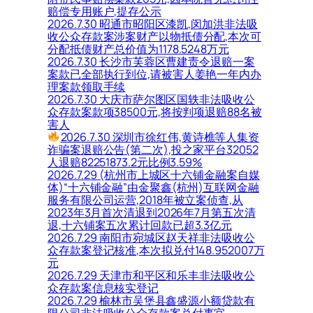
赔偿专用账户,提存公示
2026.7.30 昭通市昭阳区漆凯,闵加洪非法吸
收公众存款案涉案财产以物抵债分配,本次可
分配抵债财产总价值为1178.5248万元
2026.7.30 长沙市芙蓉区曹建责令退赔一案
案款已全部执行到位,请被害人姜艳一年内办
理案款领取手续
2026.7.30 大庆市萨尔图区国轶非法吸收公
众存款案款项38500元,将按判项退赔88名被
害人
2026.7.30 深圳市徐红伟,黄诗樵等人集资
诈骗案退赔公告(第二次),投之家平台32052
人退赔82251873.2元比例3.59%
2026.7.29 (杭州市上城区十六铺金融案自媒
体)“十六铺金融”由金聚鑫(杭州)互联网金融
服务有限公司运营,2018年被立案侦查,从
2023年3月首次清退到2026年7月第五次清
退,十六铺案五次累计回款已超3.3亿元
2026.7.29 南阳市宛城区赵天祥非法吸收公
众存款案登记核准,本次拟兑付148.952007万
元
2026.7.29 天津市和平区和乐丰非法吸收公
众存款案信息核实登记
2026.7.29 榆林市吴堡县鑫盛源小额贷款有
限公司非法吸收公众存款案兑付事宜