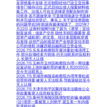
友突然集中反馈,北京朝阳经侦已设立宜信事
项专门接待点位,正式启动出借人报案材料收
集工作。出借人可自主选择是否配合制作询
问笔录,若不愿做笔录,可直接现场递交书面材
料并完成信息登记。事实上,关于宜信类固收
的问题早在5年前就有媒体报道了。2021年7
月22日,证券时报网刊发了题为《潜望｜宜信
财富迷局：借道产交所,隐性关联巨额募资,底
层资产成机密》的文章。经过多层股权穿透
后发现,这些产品的底层资产全部是宜信关联
公司的债权,涉嫌违规自融和设立资金池。
2026.7.15 乐东县检察院开展涉案款项清理工
作,部分款项经多方联络,仍无法联系对应权利
人,长期无人认领
2026.7.15 玉林市玉州区检察院办理一帮信案
应返还给上游诈骗犯罪的被害人共20000元,
至今无法联系上
2026.7.15 芜湖市南陵县检察院办理李青松盗
窃罪所得案,被害人无法联系,导致退赃款至今
无人认领
2026.7.15 天津市和平区聚祥瑞非法吸收公众
存款案集资人信息核实登记
2026.7.15 泰州市海陵区陈增智犯诈骗,偷越国
(边)境罪一案被害人刘艳平,梁玉美一年内领
取退赔款项