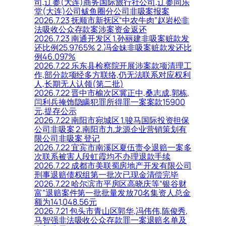
司,辽参(大连)商务国际旅行社公司,辽参同乐
堂(大连)公司鲅鱼圈分公司非吸案报案
2026.7.23 抚顺市新抚区“中农牛肉”赵岩松非
法吸收公众存款案涉案资金返还
2026.7.23 南通开发区 1.孙丽建非吸案赃款发
还比例25.9765% 2.冯金妹非吸案赃款发还比
例46.097%
2026.7.22 乐东县检察院开展涉案款项清理工
作,部分款项经多方联络,仍无法联系对应权利
人,长期无人认领(第二批)
2026.7.22 晋中市榆次区冀正中,桑志成,郭栋,
闫利兵掩饰隐瞒犯罪所得罪一案案款15900
元,提存公示
2026.7.22 南阳市宛城区 1.骏马国际投资担保
公司非吸案 2.南阳市九龙源企业营销策划有
限公司非吸案 登记
2026.7.22 宜宾市南溪区夏伍责令退赔一案多
次联系被害人段虹霞均不办理退款手续
2026.7.22 成都市美联蜀房地产开发有限公司
刑事退赔债权组第一批次已现金清偿完毕
2026.7.22 哈尔滨市平房区高晓庆等“银谷财
富”退赔案件第一批批量发放70名集资人总金
额为141,048.56元
2026.7.21 包头市青山区郭华,冯伟伟,陈俊秀,
马智强非法吸收公众存款罪一案退赔名单及