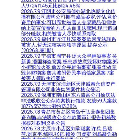
人972411.45元比例24.46%
2026.7.9 江阴市公安局侦办湖北热朝文化传
播有限公司虚构公司拥有藏品鉴定,评估,竞价
资质的事实,可以帮助被害人交易藏品但需缴
纳上架宣传费的方式,从而非法获利,现已追回
部分赃款,相关被害人尽快联系领取
2026.7.9 福州市连江县39案案款因无法联系
被害人,暂无法核实款项等原因,提存公示
(2026年第1期)
2026.7.9 宁德市周宁县 汤大众寻衅滋事案 吴
新勇,潘国祥盗窃案 杨慈超故意毁坏财物案 郑
小榕犯放火案 詹爱金寻衅滋事案 张春华故意
毁坏财物案 詹其波附带民事赔偿家属案 7案
被害人领取执行案款
2026.7.9 天津市滨海新区天津诚泰永信资产
管理有限公司非法集资案件核实登记
2026.7.9 深圳市南山区东方盛富公司徐庆法
非法吸收公众存款案执行领款,发放59人案款
18774357元比例约13.38%
2026.7.8 青岛市黄岛区青岛千弘鼎泰集团集
资诈骗,非法吸收公众存款案审计报告初稿数
据核对权利义务公告
2026.7.8 太原市小店区刘承聪案 许兵,吕瑞
萍,刘京平,邹丽,张祺,魏波,闫虎案 刘杨敲诈勒