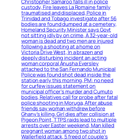
Christopher Samaroo falls ill in police
custody, Fire leaves La Romaine family
traumatised and displaced, Police in
Trinidad and Tobago investigate after 56
bodies are found dumped at a cemetery,
Homeland Security Minister says Govt
not sitting idly by on crime, A 32-year-old
woman is dead and two men are injured
following a shooting at a home on
Victoria Drive West, In a brazen and
deeply disturbing incident an acting
woman corporal Anusha Eversley
attached to the San Fernando Municipal
Police was found shot dead inside the
station early this morning, PM: no need
for curfew issues statement on
municipal officer’s murder and Cumuto
bodies, Relatives call for probe after fatal
police shooting in Moruga, After abuse
friends say woman withdrew before
Ghany’s killing, Girl dies after collision at
Pigeon Point, TTPS raids lead to multiple
arrests over Easter weekend, Man killed
pregnant woman among two shot in
Wallerfield attack, 5 freed of couple’s