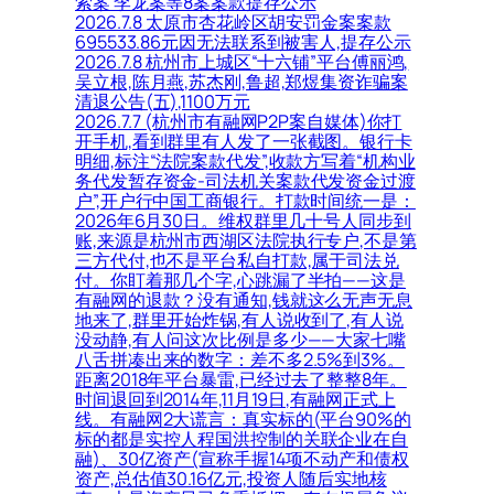
索案 李龙案等8案案款提存公示
2026.7.8 太原市杏花岭区胡安罚金案案款
695533.86元因无法联系到被害人,提存公示
2026.7.8 杭州市上城区“十六铺”平台傅丽鸿,
吴立根,陈月燕,苏杰刚,鲁超,郑煜集资诈骗案
清退公告(五),1100万元
2026.7.7 (杭州市有融网P2P案自媒体)你打
开手机,看到群里有人发了一张截图。银行卡
明细,标注“法院案款代发”,收款方写着“机构业
务代发暂存资金-司法机关案款代发资金过渡
户”,开户行中国工商银行。打款时间统一是：
2026年6月30日。维权群里几十号人同步到
账,来源是杭州市西湖区法院执行专户,不是第
三方代付,也不是平台私自打款,属于司法兑
付。你盯着那几个字,心跳漏了半拍——这是
有融网的退款？没有通知,钱就这么无声无息
地来了,群里开始炸锅,有人说收到了,有人说
没动静,有人问这次比例是多少——大家七嘴
八舌拼凑出来的数字：差不多2.5%到3%。
距离2018年平台暴雷,已经过去了整整8年。
时间退回到2014年,11月19日,有融网正式上
线。有融网2大谎言：真实标的(平台90%的
标的都是实控人程国洪控制的关联企业在自
融)、30亿资产(宣称手握14项不动产和债权
资产,总估值30.16亿元,投资人随后实地核