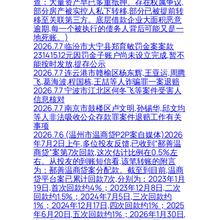
查：大量资产早已多重抵押、存在权属争议,
部分房产被实控人私下转移,部分已被提前转
移至关联第三方。底层借款企业大面积恶意
逾期,每一个被执行的债务人背后可能又是一
地死账。)
2026.7.7 临汾市大宁县郑育敏罚金案案款
231415.12元因罚金子账户尚未设立完成,暂不
能按时发放,提存公示
2026.7.7 连云港市赣榆区杨东辉,王亚运,周腾
飞,葛海波,程国栋,王喆等人诈骗罪一案退赔
2026.7.7 宁波市江北区何冬飞等案件受害人
信息核对
2026.7.7 南京市鼓楼区卢文明,孙锡华,邱文均
等人非法吸收公众存款罪案件退赔工作有关
事项
2026.7.6 (温州市温商贷P2P案自媒体)2026
年7月2日上午,多位投友反馈,已收到“鄯善温
商贷”案第7次回款,这次估计比例在0.5%左
右。从投友的到账短信看,该笔转账的附言
为：鄯善温商贷案分配款。截至到目前,温商
贷平台案已累计回款7次,分别为：2023年1月
19日,首次回款约4%；2023年12月8日,二次
回款约1.5%；2024年7月5日,三次回款约
1%；2024年12月17日,四次回款约1%；2025
年6月20日,五次回款约1%；2026年1月30日,