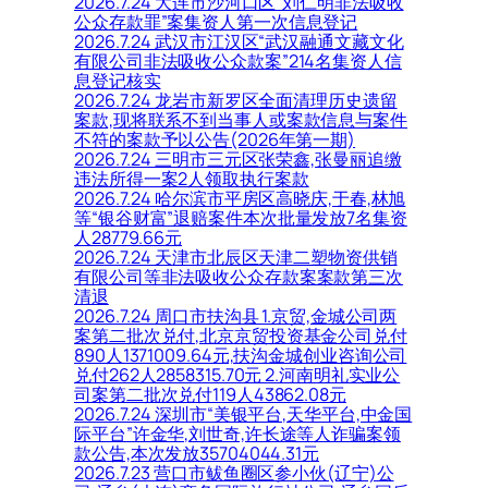
2026.7.24 大连市沙河口区“刘仁明非法吸收
公众存款罪”案集资人第一次信息登记
2026.7.24 武汉市江汉区“武汉融通文藏文化
有限公司非法吸收公众款案”214名集资人信
息登记核实
2026.7.24 龙岩市新罗区全面清理历史遗留
案款,现将联系不到当事人或案款信息与案件
不符的案款予以公告(2026年第一期)
2026.7.24 三明市三元区张荣鑫,张曼丽追缴
违法所得一案2人领取执行案款
2026.7.24 哈尔滨市平房区高晓庆,于春,林旭
等“银谷财富”退赔案件本次批量发放7名集资
人28779.66元
2026.7.24 天津市北辰区天津二塑物资供销
有限公司等非法吸收公众存款案案款第三次
清退
2026.7.24 周口市扶沟县 1.京贸,金城公司两
案第二批次兑付,北京京贸投资基金公司兑付
890人1371009.64元,扶沟金城创业咨询公司
兑付262人2858315.70元 2.河南明礼实业公
司案第二批次兑付119人43862.08元
2026.7.24 深圳市“美银平台,天华平台,中金国
际平台”许金华,刘世奇,许长途等人诈骗案领
款公告,本次发放35704044.31元
2026.7.23 营口市鲅鱼圈区参小伙(辽宁)公