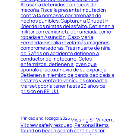
Acusan a detenidos con tocos de
macoña, Fiscalía presenta imputación
contra 14 personas por amenaza de
hechos punibles, Capturan a Chupetín
líder de los piratas del asfalto, Detienen a
militar con camioneta denunciada como
robada en Asunción, Caso María
Fernanda: Fiscalía revela más imágenes
comprometedoras, Tras muerte de niña
de 5 años en accidente detienen a
conductor de motocarro, Celos
enfermizos: detienen a joven que
apuñaló al actual novio de su expareja,
Detienen a miembro de banda dedicada a
estafas y venta de vehículos clonados,
Marset podría tener hasta 20 años de
prisión en EE. UU.
Trinidad and Tobago! 2026
Missing ST Vincent
VII crew safely rescued, Personal items
found on beach search continues for