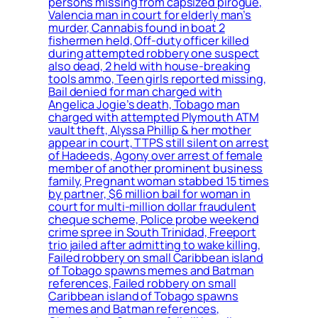
persons missing from capsized pirogue,
Valencia man in court for elderly man’s
murder, Cannabis found in boat 2
fishermen held, Off-duty officer killed
during attempted robbery one suspect
also dead, 2 held with house-breaking
tools ammo, Teen girls reported missing,
Bail denied for man charged with
Angelica Jogie’s death, Tobago man
charged with attempted Plymouth ATM
vault theft, Alyssa Phillip & her mother
appear in court, TTPS still silent on arrest
of Hadeeds, Agony over arrest of female
member of another prominent business
family, Pregnant woman stabbed 15 times
by partner, $6 million bail for woman in
court for multi-million dollar fraudulent
cheque scheme, Police probe weekend
crime spree in South Trinidad, Freeport
trio jailed after admitting to wake killing,
Failed robbery on small Caribbean island
of Tobago spawns memes and Batman
references, Failed robbery on small
Caribbean island of Tobago spawns
memes and Batman references,