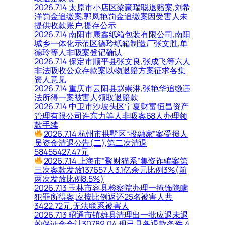
2026.7.14 太原市小店区梁豪瑞聪退赔案,刘希
洋罚金追缴案,郭凤艳罚金追缴案因受害人未
提供收款账户,提存公示
2026.7.14 南阳市康鑫纸箱包装有限公司,南阳
城乡一体化示范区德玲纸箱制造厂张文胜,单
德玲等人非吸案登记确认
2026.7.14 保定市顺平县张文良,张成飞等六人
非法吸收公众存款案以物退赔方案征求各集
资人意见
2026.7.14 重庆市云阳县赵崇淋,张艳华追缴违
法所得一案被害人领取退赔款
2026.7.14 中卫市沙坡头区宁夏财富恒昌资产
管理有限公司许东力等人非吸案68人办理领
款手续
2026.7.14 杭州市拱墅区“投融家”案受损人
员资金清退公告(二),第二次清退
58455427.47元
2026.7.14 上海市“聚财猫系”集资诈骗案第
三次案款发放137657人3.1亿余元比例3%(前
两次发放比例8.5%)
2026.7.13 玉林市容县检察院办理一掩饰隐瞒
犯罪所得案,应按比例返还25名被害人共
3422.72元,无法联系被害人
2026.7.13 昭通市镇雄县清理出一批应退未退
的保证金合计30789.04,现已具备退款条件,4