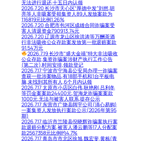
无法进行退还,十五日内认领
2026.7.20 长沙市天心区“厚德中发”刘然,胡
亮等人非吸案受损集资人89人发放案款为
116819元比例1.26%
2026.7.20 合肥市包河区成雄合同诈骗案受
害人清退资金790913.74元
2026.7.20 辽源市龙山区徐洪涛等万酬茶酒
行非法吸收公众存款案发放第一批退赔案款
91.54万元
2026.7.19 长沙市“盛大金禧”特大非法吸收
公众存款,集资诈骗案涉财产执行工作公告
(第二次),时间安排,领款登记
2026.7.17 宁波市宁海县公安局办理一诈骗案
查获一批涉案物品,有18部手机和1台平板电
脑,未找到其所有人,6个月内认领
2026.7.17 太原市小店区白伟,耿艳刚,吕利冬
等罚金案案款24400元,贺海龙诈骗案案款
1000元,无法与被害人联系,提存公示
2026.7.17 东营市广饶县阔宇公司(清心易购)
一案集资人发放执行案款公示(2026年第95
期)
2026.7.17 临沂市兰陵县倪晓辉诈骗案执行案
款退赔分配方案,被害人潘云鹏等17人分配案
款2567358元比例约4.7%
2026.7.17 青岛市市北区徐旭,魏宏斐,黄栋(青