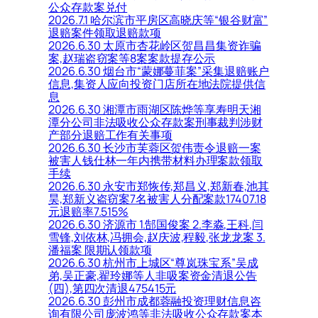
公众存款案兑付
2026.7.1 哈尔滨市平房区高晓庆等“银谷财富”
退赔案件领取退赔款项
2026.6.30 太原市杏花岭区贺昌昌集资诈骗
案,赵瑞盗窃案等8案案款提存公示
2026.6.30 烟台市“蒙娜蔓菲案”采集退赔账户
信息,集资人应向投资门店所在地法院提供信
息
2026.6.30 湘潭市雨湖区陈烨等享寿明天湘
潭分公司非法吸收公众存款案刑事裁判涉财
产部分退赔工作有关事项
2026.6.30 长沙市芙蓉区贺伟责令退赔一案
被害人钱仕林一年内携带材料办理案款领取
手续
2026.6.30 永安市郑恢传,郑昌义,郑新春,池其
昊,郑新义盗窃案7名被害人分配案款17407.18
元退赔率7.515%
2026.6.30 济源市 1.郜国俊案 2.李淼,王科,闫
雪锋,刘依林,冯拥会,赵庆波,程毅,张龙龙案 3.
潘福案 限期认领款项
2026.6.30 杭州市上城区“尊岚珠宝系”吴成
弟,吴正豪,翟玲娜等人非吸案资金清退公告
(四),第四次清退475415元
2026.6.30 彭州市成都蓉融投资理财信息咨
询有限公司庞波鸿等非法吸收公众存款案本