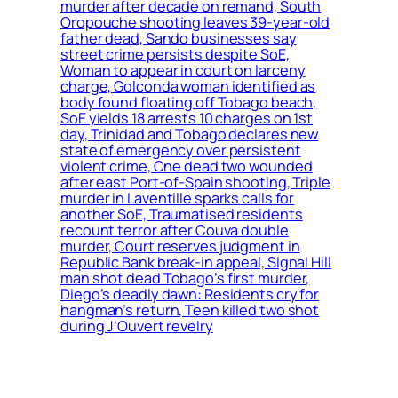
murder after decade on remand, South
Oropouche shooting leaves 39-year-old
father dead, Sando businesses say
street crime persists despite SoE,
Woman to appear in court on larceny
charge, Golconda woman identified as
body found floating off Tobago beach,
SoE yields 18 arrests 10 charges on 1st
day, Trinidad and Tobago declares new
state of emergency over persistent
violent crime, One dead two wounded
after east Port-of-Spain shooting, Triple
murder in Laventille sparks calls for
another SoE, Traumatised residents
recount terror after Couva double
murder, Court reserves judgment in
Republic Bank break-in appeal, Signal Hill
man shot dead Tobago’s first murder,
Diego’s deadly dawn: Residents cry for
hangman’s return, Teen killed two shot
during J’Ouvert revelry