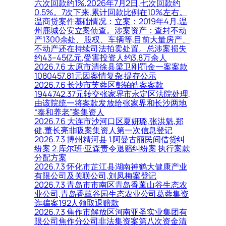
六次回款约1%,2026年7月2日,七次回款约
0.5%。7次下来,累计回款比例在10%左右。
温商贷案件基础情况：立案：2019年4月,温
州鹿城公安立案侦查。涉案资产：查封不动
产1300余处、股权、车辆等,目前大量房产、
不动产还在持续司法拍卖处置。总涉案损失
约43–45亿元,受害投资人约3.8万余人
2026.7.6 太原市清徐县梁卫刚罚金一案案款
1080457.81元因案情复杂,提存公示
2026.7.6 长沙市芙蓉区彭铂皓案案款
1944742.37元转交张家界市永定区法院处理,
由该院统一将案款发放给张家界和长沙两地
“泰和养老”案集资人
2026.7.6 大连市沙河口区夏妍璐,张洪魁,郑
健,董长亮非吸案集资人第一次信息登记
2026.7.3 博州精河县 1.阿曼古丽民间借贷纠
纷案 2.库尔班·亚森责令退赔纠纷案 执行案款
分配方案
2026.7.3 怀化市芷江县湖南神鹤大健康产业
有限公司及关联公司,刘凤梅案登记
2026.7.3 青岛市市南区青岛香薰山谷生态农
业公司,青岛香薰谷园生态农业公司葛蓉集资
诈骗案192人领取退赔款
2026.7.3 焦作市解放区河南亚圣实业集团有
限公司焦作分公司非法集资案第八次资金清