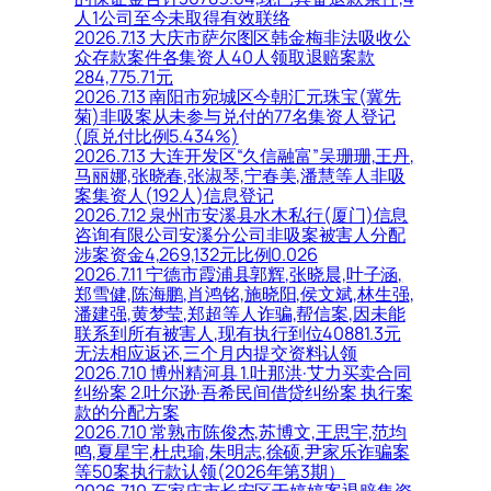
人1公司至今未取得有效联络
2026.7.13 大庆市萨尔图区韩金梅非法吸收公
众存款案件各集资人40人领取退赔案款
284,775.71元
2026.7.13 南阳市宛城区今朝汇元珠宝(冀先
菊)非吸案从未参与兑付的77名集资人登记
(原兑付比例5.434%)
2026.7.13 大连开发区“久信融富”吴珊珊,王丹,
马丽娜,张晓春,张淑琴,宁春美,潘慧等人非吸
案集资人(192人)信息登记
2026.7.12 泉州市安溪县水木私行(厦门)信息
咨询有限公司安溪分公司非吸案被害人分配
涉案资金4,269,132元比例0.026
2026.7.11 宁德市霞浦县郭辉,张晓晨,叶子涵,
郑雪健,陈海鹏,肖鸿铭,施晓阳,侯文斌,林生强,
潘建强,黄梦莹,郑超等人诈骗,帮信案,因未能
联系到所有被害人,现有执行到位40881.3元
无法相应返还,三个月内提交资料认领
2026.7.10 博州精河县 1.吐那洪·艾力买卖合同
纠纷案 2.吐尔逊·吾希民间借贷纠纷案 执行案
款的分配方案
2026.7.10 常熟市陈俊杰,苏博文,王思宇,范均
鸣,夏星宇,杜忠瑜,朱明志,徐硕,尹家乐诈骗案
等50案执行款认领(2026年第3期）
2026.7.10 石家庄市长安区于婷婷案退赔集资