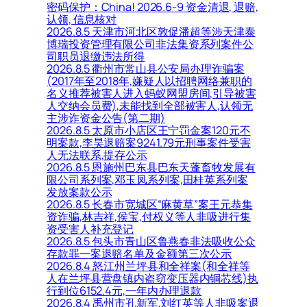
密码保护：China! 2026.6-9 资金清退, 退赔,
认领, 信息核对
2026.8.5 天津市河北区敦促潘超等涉天津泰
博瑞投资管理有限公司非法集资系列案件公
司职员退缴违法所得
2026.8.5 衢州市常山县公安局办理诈骗案
(2017年至2018年,嫌疑人以招聘网络兼职的
名义推荐被害人进入蚂蚁网盟房间,引导被害
人交纳会员费),未能找到全部被害人,认领无
主涉诈资金公告(第二期)
2026.8.5 太原市小店区王宁罚金案120元不
明案款,李昊退赔案9241.79元刑事案件受害
人无法联系,提存公示
2026.8.5 恩施州巴东县巴东天蓬畜牧发展有
限公司系列案,邓玉凤系列案,田桂英系列案
发放案款公示
2026.8.5 长春市宽城区“麻黄草”案王元恭集
资诈骗,林吉祥,侯宝,付权义等人非吸进行集
资受害人补充登记
2026.8.5 包头市青山区鲁燕春非法吸收公众
存款罪一案退赔名单及金额第三次公示
2026.8.4 怒江州兰坪县和全祥案(和全祥等
人在兰坪县营盘镇内盗窃变压器内铜芯线)执
行到位6152.4元,一年内办理退款
2026.8.4 禹州市孔新军,刘红英等人非吸案退