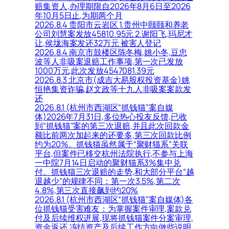
赔集资人,办理期限自2026年8月6日至2026
年10月5日止,为期两个月
2026.8.4 贵阳市云岩区 1.贵州中颐颐和养老
公司刘慧案发放45810.95元 2.谢阳飞,玛尼才
让,侯垅海案发还32万元 被害人登记
2026.8.4 南京市鼓楼区陈冬梅,姚小冬,豆忠
波等人非吸案退赔工作事项,第一次已发放
1000万元,此次发放4547081.39元
2026.8.3 北京市(成吉大易股权投资基金)姚
恒艳集资诈骗,赵文政等十九人非吸案案款发
还
2026.8.1 (杭州市西湖区“抓钱猫”案自媒
体)2026年7月31日,多位热心投友反馈,已收
到“抓钱猫”案的第三次退赔,并且此次回款金
额比前两次加起来的还要多,第三次回款比例
约为20%。抓钱猫虽然属于“聚财猫系”关联
平台,但案件已移交杭州法院执行,不参与上海
一中院7月14日启动的聚财猫系3%集中兑
付。抓钱猫三次退赔的走势,和大部分平台“越
退越少”的规律不同：第一次3.5%,第二次
4.8%,第三次直接飙到约20%
2026.8.1 (杭州市西湖区“抓钱猫”案自媒体)各
位抓钱猫受害难友：为掌握案件审理,案款兑
付及后续维权进展,现将抓钱猫案件分案审理,
资金返还,冻结资产及后续工作方向做些说明