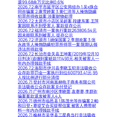
退99.68余万元比例0.6%
2026.7.2 南平市延平区公安局侦办 1.吴x珠合
同诈骗案 2.康雪婷案 3.黄仁洪等人掩饰隐瞒
犯罪所得收益案 涉案财物处理
2026.7.2 太原市小店区吴超案,段建东案,王萍
案因联系不到受害人,案款提存公示
2026.7.2 福清市一案执行案款263806.54元
因未能联系到被害人,提存公示
2026.7.2 济源市 1.姚保国案 2.李朋欢案 3.张
永政等人掩饰隐瞒犯罪所得罪一案 限期认领
违法所得款项
2026.7.2 长治市壶关县王坤案(2019年12月10
日判决)追缴到案赃款111493元,相关被害人一
年内办理领款手续
2026.7.2 洛阳市伊川县李晓玉犯非法吸收公
众存款罪罚金一案执行到位600793.41元,95
人按比例进行部分清偿
2026.7.1 登封市河南嵩林电子商务有限公司
非法吸收公众存款案兑付登记
2026.7.1 广州市南沙区李晓蕾,袁赛赛,李群诈
骗案案款退发被害人4人
2026.7.1 德州市临邑县 1.陈茂光等诈骗案 2.帕
和日登•赛提艾合买提帮信案 被害人携带材
料一年内办理领款手续
2026.7.1 榆林市吴堡县三星典当行非法吸收