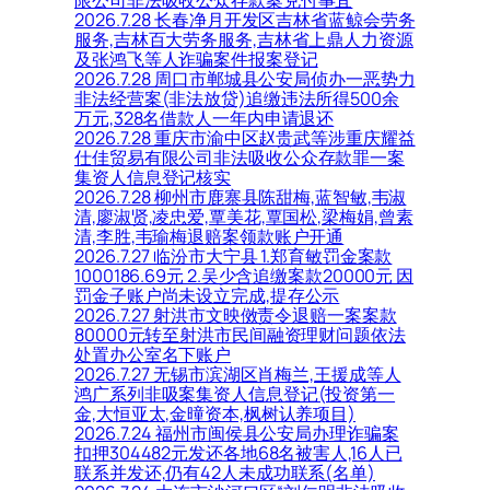
2026.7.28 长春净月开发区吉林省蓝鲸会劳务
服务,吉林百大劳务服务,吉林省上鼎人力资源
及张鸿飞等人诈骗案件报案登记
2026.7.28 周口市郸城县公安局侦办一恶势力
非法经营案(非法放贷)追缴违法所得500余
万元,328名借款人一年内申请退还
2026.7.28 重庆市渝中区赵贵武等涉重庆耀益
仕佳贸易有限公司非法吸收公众存款罪一案
集资人信息登记核实
2026.7.28 柳州市鹿寨县陈甜梅,蓝智敏,韦淑
清,廖淑贤,凌忠爱,覃美花,覃国松,梁梅娟,曾素
清,李胜,韦瑜梅退赔案领款账户开通
2026.7.27 临汾市大宁县 1.郑育敏罚金案款
1000186.69元 2.吴少含追缴案款20000元 因
罚金子账户尚未设立完成,提存公示
2026.7.27 射洪市文映傚责令退赔一案案款
80000元转至射洪市民间融资理财问题依法
处置办公室名下账户
2026.7.27 无锡市滨湖区肖梅兰,王援成等人
鸿广系列非吸案集资人信息登记(投资第一
金,大恒亚太,金曈资本,枫树认养项目)
2026.7.24 福州市闽侯县公安局办理诈骗案
扣押304482元发还各地68名被害人,16人已
联系并发还,仍有42人未成功联系(名单)