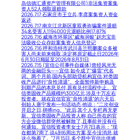
岛信德汇通资产管理有限公司)非法集资案集
资人52人领取退赔款
2026.7.17 石家庄市王立兵,李彦案集资人资金
返还
2026.7.17 南京江北新区童双勇诈骗案件退赔
34名受害人1194000元退赔比例17.87%
2026.7.16 威海市环翠区“威海润银”赵忠宝非
法吸收公众存款案集资人信息登记
2026.7.16 呼和浩特市武川县兰熙鹏案众多被
害人尚未前来领取,决定将原定截止日2026年
6月30日顺延至2026年8月31日
2026.7.15 (宜信公司事件自媒体)曾经风光无
两的金融巨头——宜信,如今成了“爆雷”代名
词。两个月前,国内头部助贷机构宜信,对类固
收产品进行“良性清退”。全面暂停新申购及
到期产品的本息兑付,原有兑付流程中止。宜
信类固收产品规模约300亿元,涉及十万左右
投资者。就在宜信官宣“良性清退”的六天后,
创始人唐宁发布一句话动态,他说：“二次创业
开启之日,拼搏ing。”此后,其个人专栏再无更
新。宜信类固收产品投资人称,自己所在的官
方企业微信群突然被解散了,且事前并没有任
何通知。宜信投资者李女士7月7日表示：“现
在都第7周了,说4到6周出方案,至今没消息,就
这么拖着了。”7月15日,多个群中宜信出借难