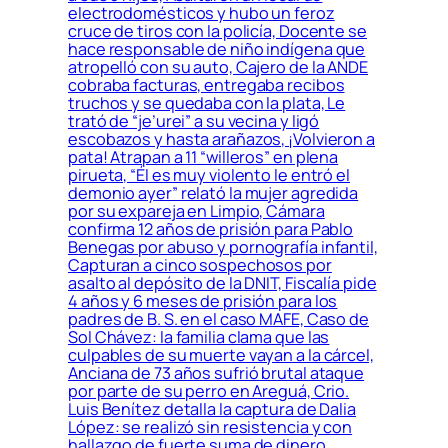
electrodomésticos y hubo un feroz
cruce de tiros con la policía, Docente se
hace responsable de niño indígena que
atropelló con su auto, Cajero de la ANDE
cobraba facturas, entregaba recibos
truchos y se quedaba con la plata, Le
trató de “je’urei” a su vecina y ligó
escobazos y hasta arañazos, ¡Volvieron a
pata! Atrapan a 11 “willeros” en plena
pirueta, “Él es muy violento le entró el
demonio ayer” relató la mujer agredida
por su expareja en Limpio, Cámara
confirma 12 años de prisión para Pablo
Benegas por abuso y pornografía infantil,
Capturan a cinco sospechosos por
asalto al depósito de la DNIT, Fiscalía pide
4 años y 6 meses de prisión para los
padres de B. S. en el caso MAFE, Caso de
Sol Chávez: la familia clama que las
culpables de su muerte vayan a la cárcel,
Anciana de 73 años sufrió brutal ataque
por parte de su perro en Areguá, Crio.
Luis Benítez detalla la captura de Dalia
López: se realizó sin resistencia y con
hallazgo de fuerte suma de dinero,