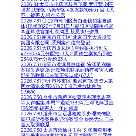
2026.8.1 太原市小店区段燕飞案 罗江慧,刘王
强案 武奎案 马振华案 4案案款10余万 因联系
不上被害人,提存公示
2026.7.31 (北京市朝阳区黄白金钱包案自媒
体)现就2026年7月31日与朝阳区法院执行局
李亚辉法官第七次沟通,获悉执行进展
2026.7.31 南京市江宁区“北京四季大通投资
集团有限公司”系列案件信息登记
2026.7.31 大庆市龙凤区 1.唐锐案执行到位
47750.74元分配给13人 2.周德生案执行到位
2348.75元分配给23人
2026.7.31 信阳市淮滨县敖佳银,陈泽英诈骗
案损失退赔,案涉款项未联系到所有被害人或
部分虽联系但未能正常认领(67人)
2026.7.31 荆州市沙市区“熊家冢”案集资人第
四次清退金额2474715.18元发放比例为
0.96%
2026.7.30 台州市路桥区检察院办理李恩平
等人诈骗案,李恩平退赃13394元,邓飞燕退赃
12625元,被害人一年内领取
2026.7.30 滁州市定远县检察院办理掩饰隐
瞒犯罪所得案件返还涉案资金,始终无法与被
害人取得联系
2026.7.30 太原市清徐县王向飞,张海燕刑事
附带民事赔偿案款205元,因本院暂无惩罚性