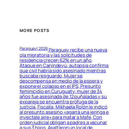
MORE POSTS
Paraguay! 2026
Paraguay recibe una nueva
ola migratoria y las solicitudes de
residencia crecen 62% en un año,
Ataque en Canindeyú: autopsia confirma
que civil habría sido asesinado mientras
buscaba resguardo, Mujer se
descompensa en medio de la espera y
expone el colapso en el IPS, Presunto
feminicidio en Curuguaty: mujer de 34
años fue asesinada de 12 puñaladas y su
expareja se encuentra prófuga de la
justicia, Fiscalía: Mikhaela Rolón le indicó
al presunto asesino «agarrá una jeringa e
inyectale aire» para matar a Mafe, Con
orden judicial obligan a padres a vacunar
a sus 3 hijos, Asaltaron un local de