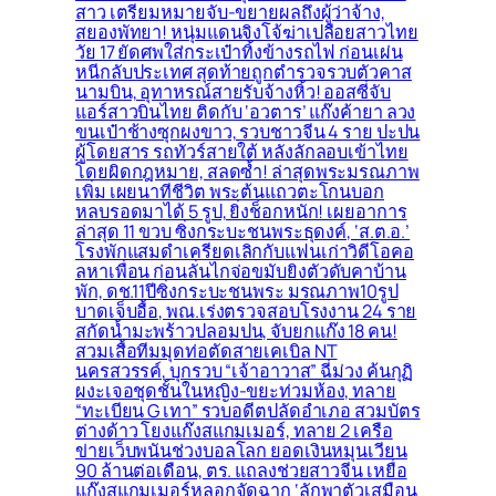
สาว เตรียมหมายจับ-ขยายผลถึงผู้ว่าจ้าง,
สยองพัทยา! หนุ่มแดนจิงโจ้ฆ่าเปลือยสาวไทย
วัย 17 ยัดศพใส่กระเป๋าทิ้งข้างรถไฟ ก่อนเผ่น
หนีกลับประเทศ สุดท้ายถูกตำรวจรวบตัวคาส
นามบิน, อุทาหรณ์สายรับจ้างหิ้ว! ออสซี่จับ
แอร์สาวบินไทย ติดกับ ‘อวตาร’ แก๊งค้ายา ลวง
ขนเป๋าช้างซุกผงขาว, รวบชาวจีน 4 ราย ปะปน
ผู้โดยสาร รถทัวร์สายใต้ หลังลักลอบเข้าไทย
โดยผิดกฎหมาย, สลดซ้ำ! ล่าสุดพระมรณภาพ
เพิ่ม เผยนาทีชีวิต พระต้นแถวตะโกนบอก
หลบรอดมาได้ 5 รูป, ยิ่งช็อกหนัก! เผยอาการ
ล่าสุด 11 ขวบ ซิ่งกระบะชนพระธุดงค์, ‘ส.ต.อ.’
โรงพักแสมดำเครียดเลิกกับแฟนเก่าวิดีโอคอ
ลหาเพื่อน ก่อนลั่นไกจ่อขมับยิงตัวดับคาบ้าน
พัก, ดช.11ปีซิ่งกระบะชนพระ มรณภาพ10รูป
บาดเจ็บอื้อ, พณ.เร่งตรวจสอบโรงงาน 24 ราย
สกัดน้ำมะพร้าวปลอมปน, จับยกแก๊ง 18 คน!
สวมเสื้อทีมมุดท่อตัดสายเคเบิล NT
นครสวรรค์, บุกรวบ “เจ้าอาวาส” ฉี่ม่วง ค้นกุฏิ
ผงะเจอชุดชั้นในหญิง-ขยะท่วมห้อง, ทลาย
“ทะเบียน G เทา” รวบอดีตปลัดอำเภอ สวมบัตร
ต่างด้าว โยงแก๊งสแกมเมอร์, ทลาย 2 เครือ
ข่ายเว็บพนันช่วงบอลโลก ยอดเงินหมุนเวียน
90 ล้านต่อเดือน, ตร. แถลงช่วยสาวจีน เหยื่อ
แก๊งสแกมเมอร์หลอกจัดฉาก ‘ลักพาตัวเสมือน