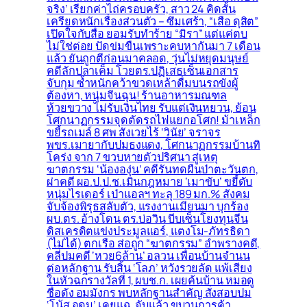
จริง’ เรียกค่าไถ่ครอบครัว, สาว 24 คิดสั้น
เครียดหนักเรื่องส่วนตัว – ซึมเศร้า, “เสือ ดุสิต”
เปิดใจกับสื่อ ยอมรับทำร้าย “มิรา” แต่แค่ตบ
ไม่ใช่ต่อย ปัดข่มขืนเพราะคบหากันมา 7 เดือน
แล้ว ยันถูกตีก่อนมาคลอด, วุ่นไม่หยุดมนุษย์
คดีลักปลาเค็ม โวยตร.ปฏิเสธเซ็นเอกสาร
จับกุม ซ้ำหนักคว้าขวดเหล้าดื่มบนรถขังผู้
ต้องหา, หนุ่มจีนฉุน! ร้านอาหารมณฑล
ห้วยขวาง ไม่รับเงินไทย รับแต่เงินหยวน, ย้อน
โศกนาฏกรรมจุดตัดรถไฟแยกอโศก! ม้าเหล็ก
ขยี้รถเมล์ 8 ศพ สังเวยไร้ ‘วินัย’ จราจร
พขร.เมายากับปมธงแดง, โศกนาฏกรรมบ้านทิ
โคร่ง จาก 7 ขวบหายตัวปริศนา สู่เหตุ
ฆาตกรรม ‘น้ององุ่น’ คดีรันทดผืนป่าตะวันตก,
ผ่าคดี ผอ.ป.ป.ช.เมินกฎหมาย ‘เมาขับ’ ขยี้ดับ
หนุ่มไรเดอร์ เป่าแอลฯ ทะลุ 189 มก.% สังคม
จับจ้องพิรุธสลับตัว, แรงงานเมียนมา บุกร้อง
ผบ.ตร. อ้างโดน ตร.บ่อวิน บีบเซ็นโยงทุนจีน
ดิสเครดิตแข่งประมูลแอร์, แตงโม-ภัทรธิดา
(ไม่ได้) ตกเรือ ส่อถูก “ฆาตกรรม” อำพรางคดี,
คลี่ปมคดี ‘หวย6ล้าน’ อลวน เพื่อนบ้านจำนน
ต่อหลักฐาน รับสิ้น ‘โลภ’ หวังรวยลัด แพ้เสียง
ในหัวฉกรางวัลที่ 1, ผบช.ก. เผยค้นบ้าน หมอดู
ชื่อดัง อมมังกร พบหลักฐานสำคัญ สั่งสอบปม
‘โน้ส อุดม’ เคยแฉ, จับแล้ว ขบวนการค้า