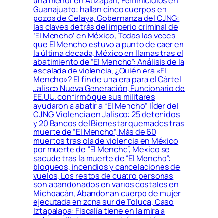
una menor en Atizapán, Feminicidios en
Guanajuato: hallan cinco cuerpos en
pozos de Celaya, Gobernanza del CJNG:
las claves detrás del imperio criminal de
‘El Mencho’ en México, Todas las veces
que El Mencho estuvo a punto de caer en
la última década, México en llamas tras el
abatimiento de “El Mencho”: Análisis de la
escalada de violencia, ¿Quién era «El
Mencho»? El fin de una era para el Cártel
Jalisco Nueva Generación, Funcionario de
EE.UU. confirmó que sus militares
ayudaron a abatir a “El Mencho” líder del
CJNG, Violencia en Jalisco: 25 detenidos
y 20 Bancos del Bienestar quemados tras
muerte de “El Mencho”, Más de 60
muertos tras ola de violencia en México
por muerte de “El Mencho”, México se
sacude tras la muerte de “El Mencho”:
bloqueos, incendios y cancelaciones de
vuelos, Los restos de cuatro personas
son abandonados en varios costales en
Michoacán, Abandonan cuerpo de mujer
ejecutada en zona sur de Toluca, Caso
Iztapalapa: Fiscalía tiene en la mira a