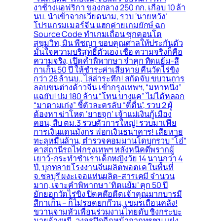
งาช้างแอฟริกา ของกลาง 250 กก. เกือบ 10 ล้า
นบ. นำเข้าจากเวียดนาม, รวบ ‘นายหวัง’
โปรแกรมเมอร์จีน แฮกค่ายเกมยักษ์ ฉก
Source Code ทำเกมเถื่อน ซุกคอนโด
สุขุมวิท, มิน พีชญา ขอบคุณศาลให้ประกันตัว
มั่นใจความบริสุทธิ์ตัวเอง เชื่อ ความจริงก็คือ
ความจริง, เปิดคำพิพากษา จำคุก ทิดแย้ม-สี
กาเก็น 50 ปี ให้ชำระค่าเสียหาย คืนวัดไร่ขิง
กว่า 28 ล้านบ., ไล่ล่าระทึก! สกัดจับ ขบวนการ
ลอบขนต่างด้าวจีน เข้ากรุงเทพฯ, “มหาหนึ่ง”
แฉยับ! ปม 180 ล้าน “โทน บางแค” ไม่ได้หลอก
“มาดามเก่ง” ชี้ตัวละครลับ “ตี๋ตื่น”, รวบ 2 ผู้
ต้องหา ฆ่าโหด ‘ยายจุก’ เจ้าแม่เงินกู้เมือง
คอน, สืบ ตม.3 รวบตัวการใหญ่! รวบมาเฟีย
การเงินแดนมังกร ฟอกเงินธนาคาร! เสียหาย
ทะลุหมื่นล้าน, ตำรวจคอมมานโดบุกรวบ “โอ๋”
คาสถานีรถไฟกรุงเทพฯ หลังหนีคดีพรากผู้
เยาว์-กระทำชำเราเด็กหญิงวัย 14 นานกว่า 4
ปี, บุกทลายโรงงานจีนผลิตพอตเค ในพื้นที่
จ.ชลบุรี ผงะเจอแท่นผลิต-สารเคมี จำนวน
มาก, เจาะคำพิพากษา ‘ทิดแย้ม’ คุก 50 ปี
ยักยอกวัดไร่ขิง ปิดคดีอดีตเจ้าคุณมากบารมี
สีกาเก็น – ก็ไม่รอดยกก๊วน, เขมรเถื่อนคลั่ง!
ขวานจามหัวเพื่อนร่วมงานไทยดับ ชิงกระบะ
นายจ้างหนี, วงจรปิดฉีกหน้ากากทรชน แฝง