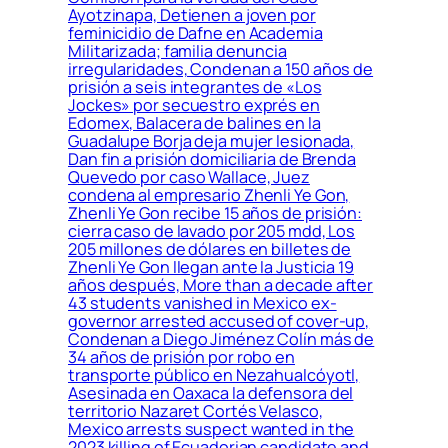
Ayotzinapa, Detienen a joven por
feminicidio de Dafne en Academia
Militarizada; familia denuncia
irregularidades, Condenan a 150 años de
prisión a seis integrantes de «Los
Jockes» por secuestro exprés en
Edomex, Balacera de balines en la
Guadalupe Borja deja mujer lesionada,
Dan fin a prisión domiciliaria de Brenda
Quevedo por caso Wallace, Juez
condena al empresario Zhenli Ye Gon,
Zhenli Ye Gon recibe 15 años de prisión:
cierra caso de lavado por 205 mdd, Los
205 millones de dólares en billetes de
Zhenli Ye Gon llegan ante la Justicia 19
años después, More than a decade after
43 students vanished in Mexico ex-
governor arrested accused of cover-up,
Condenan a Diego Jiménez Colín más de
34 años de prisión por robo en
transporte público en Nezahualcóyotl,
Asesinada en Oaxaca la defensora del
territorio Nazaret Cortés Velasco,
Mexico arrests suspect wanted in the
2023 killing of Ecuadorian candidate and