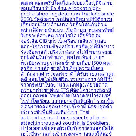
คอกม้าแลกคริปโตเถื่อนส่งบอสใหญ่ที่จีน พบ
หมุนเวียนกว่า 54 ล้าน, A look at high-
profile shooting deaths in Thailand since
2020, วัดดังผวา เจอมิจฉาชีพมาปฎิบัติธรรม
เกือบสูญเงิน 2 ล้านบาท วัดอื่นโดนกันถ้วน
หน้า เสียหายนับแสน, เปิดอีกมุม! หมอพรทิพย์
วิเคราะห์สาเหตุ ฮลุน โซโล่ เสียชีวิตใน
จอร์เจีย, CIB บุกรวบเครือข่ายจีนเทา แอบ
แฮก-โจรกรรมข้อมูลบัตรเครดิต, 2 พี่น้องชาว
รัสเซียหายตัวปริศนา ส่อลางไม่ดี พบรถ จยย.
ถูกฝังดินในป่าช้าเก่า, ‘พ่อไทยทิพย์’ เขย่า
ทะเบียนราษฎร! เด็กเข้าข่ายเกือบ 1500 คน–
ธุรกิจ ‘ขายสัญชาติ’ ภัยเงียบความมั่นคง,
สำนักงานตำรวจแห่งชาติ ได้รับรายงานล่าสุด
คดี ฮลุน โซโล่ เสียชีวิต, รวบชายอายุ 48 ปี วิ่ง
ราวกระเป๋าใบละ 1 แสน นักท่องเที่ยวอิตาลี,
ดราม่าต่างชาติบน BTS ผู้จัดโครงการอิตาลี
ออกแถลงขอโทษคนไทย หลังคลิปไวรัลแชร์
ไปทั่วโซเชียล, ออกหมายจับเพิ่มอีก 1 รวมเป็น
2 คนร้ายถล่มจุดตรวจบูเก๊ะซามี นักรบชุดดำ
เร่งกระชับพื้่นที่บนเทือกเขา, Thai
authorities hunt for suspects after an
attack in troubled south kills 5 soldiers,
ป.ป.ส.สอบเข้มสองผัวเมียรับจ้างส่งพัสดุยัดไส้
เฮโรอีนจากลาวเข้ากรุงเทพฯ ก่อนส่งให้แอร์