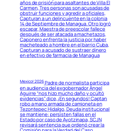
años de prisión para asaltantes de Villa El
Carmen, Tres personas son acusadas de
obstruir funciones y agredir a oficiales,
Capturan a un delincuente en la colonia
14 de Septiembre de Managua. Otro logró
escapar, Maestra de preescolar fallece
después de ser atacada a machetazos,
Caponero enfrenta la justicia por haber
macheteado a hombre en el barrio Cuba,
Capturan a acusado de sustraer dinero
en efectivo de farmacia de Managua
Mexico! 2026
Padre de normalista participa
en audiencia del exgobernador Ángel
Aguirre “nos hizo mucho daño y ocultó
evidencias” dice, ¡En segundos! Captan
robo a mano armada de camioneta en
Tezontepec Hidalgo, Deuda institucional
se mantiene: persisten fallas en el
Estado por caso de Ayotzinapa, SCJN
revisará sentencia que ordenó crear la
Comisión para la Verdad del Caso