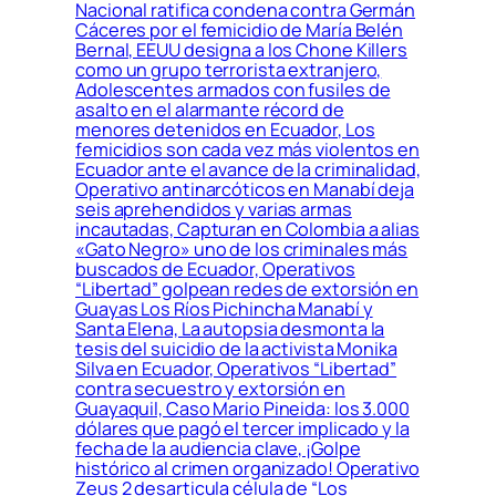
Nacional ratifica condena contra Germán
Cáceres por el femicidio de María Belén
Bernal, EEUU designa a los Chone Killers
como un grupo terrorista extranjero,
Adolescentes armados con fusiles de
asalto en el alarmante récord de
menores detenidos en Ecuador, Los
femicidios son cada vez más violentos en
Ecuador ante el avance de la criminalidad,
Operativo antinarcóticos en Manabí deja
seis aprehendidos y varias armas
incautadas, Capturan en Colombia a alias
«Gato Negro» uno de los criminales más
buscados de Ecuador, Operativos
“Libertad” golpean redes de extorsión en
Guayas Los Ríos Pichincha Manabí y
Santa Elena, La autopsia desmonta la
tesis del suicidio de la activista Monika
Silva en Ecuador, Operativos “Libertad”
contra secuestro y extorsión en
Guayaquil, Caso Mario Pineida: los 3.000
dólares que pagó el tercer implicado y la
fecha de la audiencia clave, ¡Golpe
histórico al crimen organizado! Operativo
Zeus 2 desarticula célula de “Los