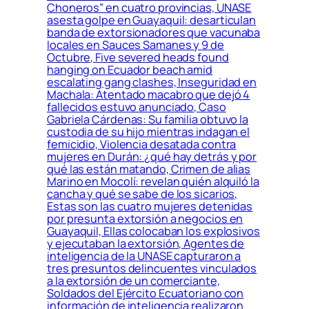
Choneros” en cuatro provincias, UNASE
asesta golpe en Guayaquil: desarticulan
banda de extorsionadores que vacunaba
locales en Sauces Samanes y 9 de
Octubre, Five severed heads found
hanging on Ecuador beach amid
escalating gang clashes, Inseguridad en
Machala: Atentado macabro que dejó 4
fallecidos estuvo anunciado, Caso
Gabriela Cárdenas: Su familia obtuvo la
custodia de su hijo mientras indagan el
femicidio, Violencia desatada contra
mujeres en Durán: ¿qué hay detrás y por
qué las están matando, Crimen de alias
Marino en Mocolí: revelan quién alquiló la
cancha y qué se sabe de los sicarios,
Estas son las cuatro mujeres detenidas
por presunta extorsión a negocios en
Guayaquil, Ellas colocaban los explosivos
y ejecutaban la extorsión, Agentes de
inteligencia de la UNASE capturaron a
tres presuntos delincuentes vinculados
a la extorsión de un comerciante,
Soldados del Ejército Ecuatoriano con
información de inteligencia realizaron