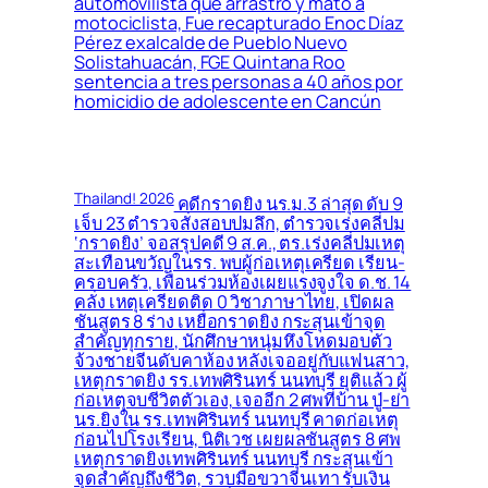
automovilista que arrastró y mató a
motociclista, Fue recapturado Enoc Díaz
Pérez exalcalde de Pueblo Nuevo
Solistahuacán, FGE Quintana Roo
sentencia a tres personas a 40 años por
homicidio de adolescente en Cancún
Thailand! 2026
คดีกราดยิง นร.ม.3 ล่าสุด ดับ 9
เจ็บ 23 ตำรวจสั่งสอบปมลึก, ตำรวจเร่งคลี่ปม
‘กราดยิง’ จอสรุปคดี 9 ส.ค., ตร.เร่งคลี่ปมเหตุ
สะเทือนขวัญในรร. พบผู้ก่อเหตุเครียด เรียน-
ครอบครัว, เพื่อนร่วมห้องเผยแรงจูงใจ ด.ช. 14
คลั่ง เหตุเครียดติด 0 วิชาภาษาไทย, เปิดผล
ชันสูตร 8 ร่าง เหยื่อกราดยิง กระสุนเข้าจุด
สำคัญทุกราย, นักศึกษาหนุ่มหึงโหดมอบตัว
จ้วงชายจีนดับคาห้อง หลังเจออยู่กับแฟนสาว,
เหตุกราดยิง รร.เทพศิรินทร์ นนทบุรี ยุติแล้ว ผู้
ก่อเหตุจบชีวิตตัวเอง, เจออีก 2 ศพที่บ้าน ปู่-ย่า
นร.ยิงใน รร.เทพศิรินทร์ นนทบุรี คาดก่อเหตุ
ก่อนไปโรงเรียน, นิติเวช เผยผลชันสูตร 8 ศพ
เหตุกราดยิงเทพศิรินทร์ นนทบุรี กระสุนเข้า
จุดสำคัญถึงชีวิต, รวบมือขวาจีนเทา รับเงิน