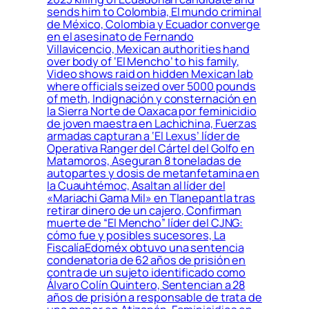
sends him to Colombia, El mundo criminal
de México, Colombia y Ecuador converge
en el asesinato de Fernando
Villavicencio, Mexican authorities hand
over body of ‘El Mencho’ to his family,
Video shows raid on hidden Mexican lab
where officials seized over 5000 pounds
of meth, Indignación y consternación en
la Sierra Norte de Oaxaca por feminicidio
de joven maestra en Lachichina, Fuerzas
armadas capturan a ‘El Lexus’ líder de
Operativa Ranger del Cártel del Golfo en
Matamoros, Aseguran 8 toneladas de
autopartes y dosis de metanfetamina en
la Cuauhtémoc, Asaltan al líder del
«Mariachi Gama Mil» en Tlanepantla tras
retirar dinero de un cajero, Confirman
muerte de “El Mencho” líder del CJNG:
cómo fue y posibles sucesores, La
FiscalíaEdoméx obtuvo una sentencia
condenatoria de 62 años de prisión en
contra de un sujeto identificado como
Álvaro Colín Quintero, Sentencian a 28
años de prisión a responsable de trata de