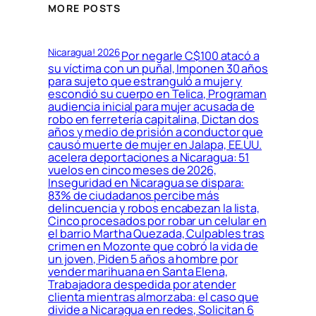
MORE POSTS
Nicaragua! 2026
Por negarle C$100 atacó a
su víctima con un puñal, Imponen 30 años
para sujeto que estranguló a mujer y
escondió su cuerpo en Telica, Programan
audiencia inicial para mujer acusada de
robo en ferretería capitalina, Dictan dos
años y medio de prisión a conductor que
causó muerte de mujer en Jalapa, EE.UU.
acelera deportaciones a Nicaragua: 51
vuelos en cinco meses de 2026,
Inseguridad en Nicaragua se dispara:
83% de ciudadanos percibe más
delincuencia y robos encabezan la lista,
Cinco procesados por robar un celular en
el barrio Martha Quezada, Culpables tras
crimen en Mozonte que cobró la vida de
un joven, Piden 5 años a hombre por
vender marihuana en Santa Elena,
Trabajadora despedida por atender
clienta mientras almorzaba: el caso que
divide a Nicaragua en redes, Solicitan 6