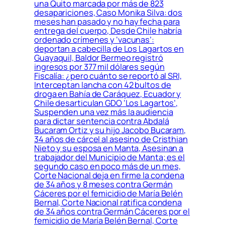
una Quito marcada por más de 823
desapariciones, Caso Monika Silva: dos
meses han pasado y no hay fecha para
entrega del cuerpo, Desde Chile habría
ordenado crímenes y ‘vacunas’:
deportan a cabecilla de Los Lagartos en
Guayaquil, Baldor Bermeo registró
ingresos por 377 mil dólares según
Fiscalía: ¿pero cuánto se reportó al SRI,
Interceptan lancha con 42 bultos de
droga en Bahía de Caráquez, Ecuador y
Chile desarticulan GDO ‘Los Lagartos’,
Suspenden una vez más la audiencia
para dictar sentencia contra Abdalá
Bucaram Ortiz y su hijo Jacobo Bucaram,
34 años de cárcel al asesino de Cristhian
Nieto y su esposa en Manta, Asesinan a
trabajador del Municipio de Manta; es el
segundo caso en poco más de un mes,
Corte Nacional deja en firme la condena
de 34 años y 8 meses contra Germán
Cáceres por el femicidio de María Belén
Bernal, Corte Nacional ratifica condena
de 34 años contra Germán Cáceres por el
femicidio de María Belén Bernal, Corte