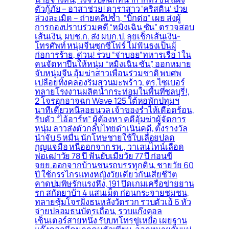
ตัวกู้ภัย – อาสาช่วย! ดาราสาว ‘คริสติน’ ป่วย
ล่วงละเมิด – ถ่ายคลิปซ้ำ, “บิ๊กต่อ” เผย ส่งผู้
การกองปราบร่วมคดี “หมิงเฉิน ซัน” ตรวจสอบ
เส้นเงิน, ผบช.ก. ส่ง ผบก.ป. ลุยเช็กเส้นเงิน-
โทรศัพท์ หนุ่มจีนซุกซีโฟร์ ไม่ฟันธงเป็นผู้
ก่อการร้าย, ด่วน! รวบ “จ่าบอย”ทหารเรือ 1 ใน
คนจัดหาปืนให้หนุ่ม “หมิงเฉิน ซัน”, ออกหมาย
จับหนุ่มจีน อุ้มฆ่าสาวเพื่อนร่วมชาติ พบศพ
เปลือยทิ้งคลองริมสวนมะพร้าว, ตร.ไซเบอร์
ทลายโรงงานผลิตน้ำกระท่อมในพื้นที่ชลบุรี!,
2 โจรอุกอาจฉก Wave 125 ใต้หอพักปทุมฯ
นาทีเดียวหนีลอยนวล เจ้าของร่ำไห้เดือดร้อน,
รับตัว “ไอ้อาร์ท” ผู้ต้องหา คดีอุ้มฆ่าผู้จัดการ
หนุ่ม ลาวส่งตัวกลับไทยดำเนินคดี, ตั้งรางวัล
นำจับ 5 หมื่น นักโทษชายใช้ใบเลื่อยปลด
กุญแจมือ หนีออกจาก รพ., วาเลนไทน์เลือด
พ่อเฒ่าวัย 78 ปี ฟันยับเมียวัย 77 ปี ก่อนขี่
จยย.ออกจากบ้านชนรถบรรทุกดิน, ชายวัย 60
ปี ใช้กรรไกรแทงหญิงวัยเดียวกันเสียชีวิต
คาดปมพิษรักแรงหึง, 191 ปิดเกมเครือข่ายยาน
รก สกัดยาบ้า 4 แสนเม็ด ก่อนกระจายชุมชน,
ทลายซุ้มโจรฝั่งธนหลังวัดรวก รวบตัวเอ้ 6 หัว
จ่ายปลอมธนบัตรเถื่อน, รวบแก๊งคอล
เซ็นเตอร์สายหนึ่ง รับบทโทรขู่เหยื่อ เผยฐาน