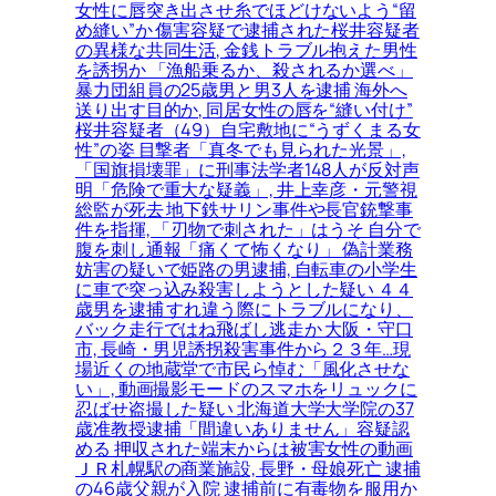
女性に唇突き出させ糸でほどけないよう“留
め縫い”か 傷害容疑で逮捕された桜井容疑者
の異様な共同生活, 金銭トラブル抱えた男性
を誘拐か 「漁船乗るか、殺されるか選べ」
暴力団組員の25歳男と男3人を逮捕 海外へ
送り出す目的か, 同居女性の唇を“縫い付け”
桜井容疑者（49）自宅敷地に“うずくまる女
性”の姿 目撃者「真冬でも見られた光景」,
「国旗損壊罪」に刑事法学者148人が反対声
明「危険で重大な疑義」, 井上幸彦・元警視
総監が死去 地下鉄サリン事件や長官銃撃事
件を指揮, 「刃物で刺された」はうそ 自分で
腹を刺し通報「痛くて怖くなり」 偽計業務
妨害の疑いで姫路の男逮捕, 自転車の小学生
に車で突っ込み殺害しようとした疑い ４４
歳男を逮捕 すれ違う際にトラブルになり、
バック走行ではね飛ばし逃走か 大阪・守口
市, 長崎・男児誘拐殺害事件から２３年…現
場近くの地蔵堂で市民ら悼む「風化させな
い」, 動画撮影モードのスマホをリュックに
忍ばせ盗撮した疑い 北海道大学大学院の37
歳准教授逮捕「間違いありません」容疑認
める 押収された端末からは被害女性の動画
ＪＲ札幌駅の商業施設, 長野・母娘死亡 逮捕
の46歳父親が入院 逮捕前に有毒物を服用か