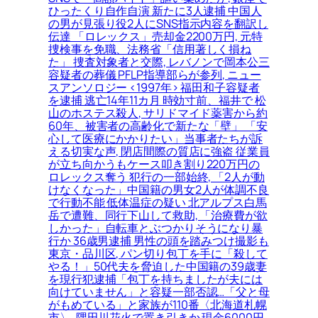
ひったくり自作自演 新たに3人逮捕 中国人
の男が見張り役2人にSNS指示内容を翻訳し
伝達 「ロレックス」売却金2200万円, 元特
捜検事を免職、法務省「信用著しく損ね
た」 捜査対象者と交際, レバノンで岡本公三
容疑者の葬儀 PFLP指導部らが参列, ニュー
スアンソロジー <1997年> 福田和子容疑者
を逮捕 逃亡14年11カ月 時効寸前、福井で 松
山のホステス殺人, サリドマイド薬害から約
60年、被害者の高齢化で新たな「壁」 「安
心して医療にかかりたい」当事者たちが訴
える切実な声, 閉店間際の質店に強盗 従業員
が立ち向かうもケース叩き割り220万円の
ロレックス奪う 犯行の一部始終, 「2人が動
けなくなった」中国籍の男女2人が体調不良
で行動不能 低体温症の疑い 北アルプス白馬
岳で遭難、同行下山して救助, 「治療費が欲
しかった」自転車とぶつかりそうになり暴
行か 36歳男逮捕 男性の頭を踏みつけ撮影も
東京・品川区, パン切り包丁を手に「殺して
やる！」50代夫を脅迫した中国籍の39歳妻
を現行犯逮捕「包丁を持ちましたが夫には
向けていません」と容疑一部否認…「父と母
がもめている」と家族が110番〈北海道札幌
市〉, 隅田川花火で置き引きか 現金6000円