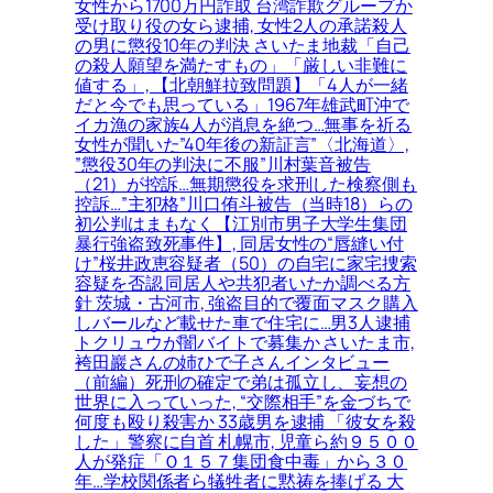
女性から1700万円詐取 台湾詐欺グループか
受け取り役の女ら逮捕, 女性2人の承諾殺人
の男に懲役10年の判決 さいたま地裁「自己
の殺人願望を満たすもの」「厳しい非難に
値する」, 【北朝鮮拉致問題】「4人が一緒
だと今でも思っている」1967年雄武町沖で
イカ漁の家族4人が消息を絶つ…無事を祈る
女性が聞いた”40年後の新証言”〈北海道〉,
”懲役30年の判決に不服”川村葉音被告
（21）が控訴…無期懲役を求刑した検察側も
控訴…”主犯格”川口侑斗被告（当時18）らの
初公判はまもなく【江別市男子大学生集団
暴行強盗致死事件】, 同居女性の“唇縫い付
け”桜井政恵容疑者（50）の自宅に家宅捜索
容疑を否認 同居人や共犯者いたか調べる方
針 茨城・古河市, 強盗目的で覆面マスク購入
しバールなど載せた車で住宅に…男3人逮捕
トクリュウが闇バイトで募集か さいたま市,
袴田巖さんの姉ひで子さんインタビュー
（前編）死刑の確定で弟は孤立し、妄想の
世界に入っていった, “交際相手”を金づちで
何度も殴り殺害か 33歳男を逮捕 「彼女を殺
した」警察に自首 札幌市, 児童ら約９５００
人が発症「Ｏ１５７集団食中毒」から３０
年…学校関係者ら犠牲者に黙祷を捧げる 大