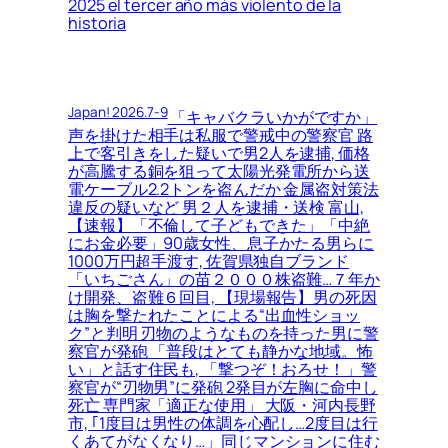
2025 el tercer año más violento de la
historia
Japan! 2026.7-9
「キャバクラいかがですか」
声を掛けた相手は私服で警戒中の警察官 路
上で客引きをした疑いで男2人を逮捕, 価格
が高騰する銅を狙って太陽光発電所から送
電ケーブル2.2トンを盗んだか 金属盗対策法
違反の疑いなど 男２人を逮捕・送検 富山,
【速報】「不倫して子どもできた」「中絶
にお金必要」90歳女性、息子かたる男らに
1000万円超手渡す, 佐賀県独自ブランド
「いちごさん」の苗２０００株盗難…７年か
け開発、盗難６回目, 【現場報告】男の死因
は胸を撃たれたことによる“出血性ショッ
ク”と判明 刃物のようなものを持った男に警
察官が発砲 「普段はとても静かな地域。怖
い」と話す住民も, 「撃つぞ！おろせ！」警
察官が“刃物男”に発砲 2発目が左胸に命中し
死亡 専門家「適正な使用」 大阪・河内長野
市, ｢1度目は男性の体調を心配し…2度目は行
くあてがなくなり…」同じマンションに住む