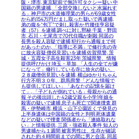
阪・堺市, 東京駅前で無許可タクシー疑い 中
国籍の男逮捕, 「全部交換しないと水漏れす
る」神戸市の水道修理業の男らが69歳女性
から約154万円だまし取った疑いで再逮捕,
弟の腹を“包丁”で刺し殺害か 竹腰佳亨容疑
者（57）を逮捕 調べに対し黙秘 千葉・野田
市, 石川・七尾市で70代住職が刺殺 同居の
長男を殺人容疑で逮捕 犯行から通報まで何
があったのか, 「指導に不満」で修行先の寺
に放火容疑 僧侶見習いを逮捕 佐賀県警, 茨
城・五霞女子高生殺害23年 茨城県警、情報
提供呼びかけ 埼玉・草加, 「人生の全てが嫌
になって」修行している寺に放火の疑い、
２８歳僧侶見習いを逮捕, 横山ゆかりちゃん
行方不明３０年、群馬県警「どんな情報で
も提供してほしい」「あなたの記憶を届け
て」, 「子どもが倒れている」母親からの通
報 その後出頭した42歳父親を小学1年娘を
殺害の疑いで逮捕 息子も死亡で関連捜査 群
馬・伊勢崎市, 横浜・山下公園近くで発見の
上半身遺体は中国籍の女性と判明 死体遺棄
などの疑いで捜査 関係者から「連絡取れな
い」と情報提供, 三原・強盗殺人事件 知人の
男逮捕から１週間 被害男性は、生存が確認
された約４時間前までの間に男と合流, 同居