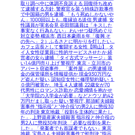
取り調べ中に体調不良訴える 回復待ち改め
て逮捕する方針, 警察官を装う特殊詐欺事件
で中国籍の男を逮捕, 「もう死ぬしかないや
ん」1000回以上も…復縁迫る送信 男逮捕, 女
性議員が実名会見 谷田部議員は「キスした
事実なく行為もない」 わいせつ疑惑めぐり
対立姿勢 横浜市, 西日本豪雨８年「復興 そ
の先へ」２）ふるさとに明かりを灯したい…
カフェ店長として奮闘する女性【岡山】, タ
イ人女性従業員に性的サービスさせたか 経
営者の女ら逮捕 「タイ古式マッサージ」装
い1.4億円売り上げ 警視庁, 東京・立川市の
アパート窃盗事件、「案件屋」の男逮捕 現
金の保管場所を情報提供か 現金930万円な
ど盗んだ疑い, 認知症女性に修理契約疑い １
０億円被害か、埼玉４人逮捕, 22歳女が70
代男性にロマンス詐欺か 恋愛感情を抱かせ
「大学院の入学金が必要」などとウソ 約42
万円だまし取った疑い 警視庁, 那須町夫婦殺
害事件 “指示役”と“仲介役”の男2人に懲役30
年の判決 東京地裁「役割を主体的に果たし
た」, 上野資産家夫婦殺害 指示役と仲介役の
男2人に懲役30年判決 「必要な役割を果た
した」「発案者でも首謀者でもない」東京
地裁, 宝島さん夫婦殺害事件で初判決 “指示