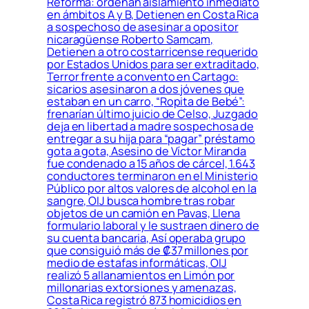
Reforma: ordenan aislamiento inmediato
en ámbitos A y B, Detienen en Costa Rica
a sospechoso de asesinar a opositor
nicaragüense Roberto Samcam,
Detienen a otro costarricense requerido
por Estados Unidos para ser extraditado,
Terror frente a convento en Cartago:
sicarios asesinaron a dos jóvenes que
estaban en un carro, “Ropita de Bebé”:
frenarían último juicio de Celso, Juzgado
deja en libertad a madre sospechosa de
entregar a su hija para “pagar” préstamo
gota a gota, Asesino de Víctor Miranda
fue condenado a 15 años de cárcel, 1.643
conductores terminaron en el Ministerio
Público por altos valores de alcohol en la
sangre, OIJ busca hombre tras robar
objetos de un camión en Pavas, Llena
formulario laboral y le sustraen dinero de
su cuenta bancaria, Así operaba grupo
que consiguió más de ₡37 millones por
medio de estafas informáticas, OIJ
realizó 5 allanamientos en Limón por
millonarias extorsiones y amenazas,
Costa Rica registró 873 homicidios en