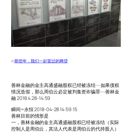
in
那些年，我们一起雷过的网贷
善林金融的金主高通盛融股权已经被冻结······如果债权
情况造假，那么周伯云必定被判集资诈骗罪······善林金
融 2018.4.28-14:59
瞬间=永恒 2018-04-28 14:59:15
善林目前的情形是
一，善林金融的金主高通盛融股权已经被冻结（实际
控制人是周伯云，其法人代表是周伯云的代持股人）