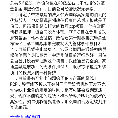
总共3.6亿股，市值价值在40亿左右（不包括他的基
金备案牌照价值），目前公司经营状况无异常。
二，确定了中耀华建的法人代表周锦其实是周伯云的
代持股人，也就是说贵州政信通项目幕后老板就是周
伯云。但该项目是实打实的政府ppp项目，他有政府
债权做抵押，但合同没有体现。PPP项目在贵州省政
府有备案，他不会乱搞，政信通第一期募集完毕总金
额14亿，第二期募集未完成就因为善林事件被打断
了，目前已经停止募集了。涉及金额用高通盛融的股
权价值完全足以覆盖，中耀华健目前运行良好，周伯
云自首并没有牵扯到这个项目，政信通是安全的。高
通盛融是该项目的无条件担保人，股权冻结也是对该
项目的投资人的一种保护。
三，目前最有可能出问题给周伯云定罪的是线下
P2P，鉴于线下模式开始时间早于监管机构下发不允
许做线下业务的规定的时间，极有可能会被判定违
规。现在不能确定的是线下模式给客户匹配的债权的
真实性。如果债权情况造假，那么周伯云必定被判集
资诈骗罪。
文章加密说明