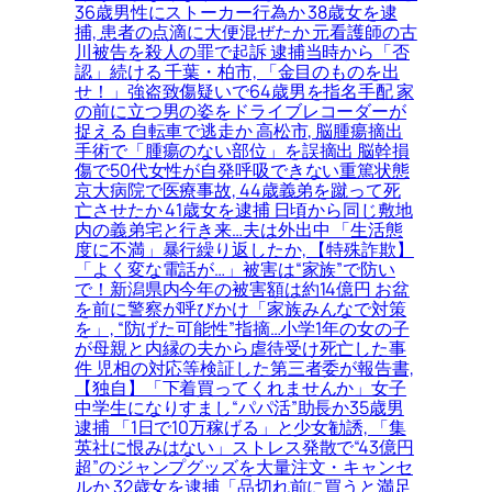
36歳男性にストーカー行為か 38歳女を逮
捕, 患者の点滴に大便混ぜたか 元看護師の古
川被告を殺人の罪で起訴 逮捕当時から「否
認」続ける 千葉・柏市, 「金目のものを出
せ！」強盗致傷疑いで64歳男を指名手配 家
の前に立つ男の姿をドライブレコーダーが
捉える 自転車で逃走か 高松市, 脳腫瘍摘出
手術で「腫瘍のない部位」を誤摘出 脳幹損
傷で50代女性が自発呼吸できない重篤状態
京大病院で医療事故, 44歳義弟を蹴って死
亡させたか 41歳女を逮捕 日頃から同じ敷地
内の義弟宅と行き来…夫は外出中 「生活態
度に不満」暴行繰り返したか, 【特殊詐欺】
「よく変な電話が…」被害は“家族”で防い
で！新潟県内今年の被害額は約14億円 お盆
を前に警察が呼びかけ「家族みんなで対策
を」, “防げた可能性”指摘…小学1年の女の子
が母親と内縁の夫から虐待受け死亡した事
件 児相の対応等検証した第三者委が報告書,
【独自】「下着買ってくれませんか」女子
中学生になりすまし“パパ活”助長か35歳男
逮捕 「1日で10万稼げる」と少女勧誘, 「集
英社に恨みはない」ストレス発散で“43億円
超”のジャンプグッズを大量注文・キャンセ
ルか 32歳女を逮捕「品切れ前に買うと満足