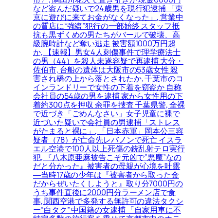
など盗んだ疑いで24歳男を現行犯逮捕 「東
京に遊びに来てお金がなくなった」, 営業中
の質店に“強盗”犯行の一部始終 スタッフ抵
抗も黒ずくめの男たちがバールで破壊、高
級腕時計など奪い逃走 被害額1000万円超
か, 【速報】男女4人刺傷事件で理学療法士
の男（44）を殺人未遂容疑で再逮捕 大分・
佐伯市, 台船の遺体は大阪市の53歳女性 殺
害され橋の上から落とされたか, 千葉市のコ
インランドリーで女性の下着を窃盗か 自称
会社員の54歳の男を逮捕 家から女性用の下
着約300点を押収 余罪を捜査 千葉県警, 全裸
で近づき「ごめんなさい」女子児童に裸で
近づいた疑いで会社員の男逮捕「ストレス
がたまると裸に」, 「日本赤軍」岡本公三容
疑者（78）が亡命先レバノンで死亡 イスラ
エル空港で100人以上死傷の銃乱射テロ実行
犯, 『八木原亜麻被告こそ元凶で”悪魔”なの
だと分かった』被害者の母親が心境を吐露
―当時17歳の少年は『被害者から取った金
だからぜいたくしようと』取り分7000円の
うち事件直後に2000円分ラーメン店で食
事, 関西空港で多発する無許可の違法タクシ
ー“白タク” 中国籍の女逮捕 「自家用車に不