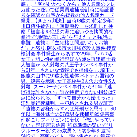
感」, 「客がむかつくから」他人名義のクレ
カ使った疑いで従業員逮捕 会計時に暗証番
号を確認か 自宅から複数の他人名義カード
発見, 【きょう判決】当時18歳の”特定少年”
川口侑斗被告に「無期懲役」を求刑した検
察「被害者を絶望の淵に追いやる拷問的な
暴行で”地獄の苦しみ”を与えた」と強烈に
非難＿遺族も「主犯格は間違いなくお前
だ」と怒り, 阿久根市大川強盗殺人事件 捜査
検討会 事件発生からあすで29年, 「パパ活
女子」狙い性的暴行容疑 44歳を再逮捕 十数
人被害か, 3人射殺の八王子ナンペイ事件か
ら31年「ささいな情報でも提供を」, 埼玉・
飯能の山中に91歳女性遺体 ベトナム国籍の
男、殺害を示唆, 女子高校生2人含む女性3人
射殺…スーパーナンペイ事件から30年「逃
げ得は許さない」誰か特定できない指紋は7
点に絞られる, 「すべて自分から始まった」
江別暴行死裁判、主犯格とされる男が証言
「遺族の皆様からすれば死刑だと思う」, 30
年以上海外逃亡の57歳男を逮捕 強盗傷害事
件起こしフィリピンに潜伏 「俺はやってい
ない」容疑否認 佐賀, 強盗準備の疑いで“リ
クルーター役”の25歳男と19歳少年を逮捕
SNSで「高額バイト」謳い集めたか, 銀座で