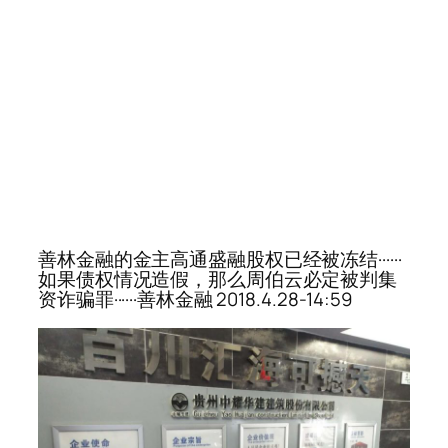
善林金融的金主高通盛融股权已经被冻结······
如果债权情况造假，那么周伯云必定被判集
资诈骗罪······善林金融 2018.4.28-14:59