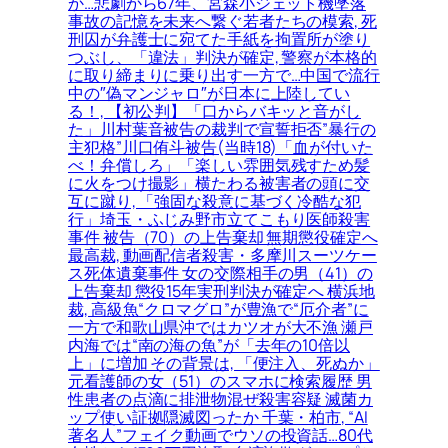
か…悲劇から67年、宮森小ジェット機墜落
事故の記憶を未来へ繋ぐ若者たちの模索, 死
刑囚が弁護士に宛てた手紙を拘置所が塗り
つぶし、「違法」判決が確定, 警察が本格的
に取り締まりに乗り出す一方で…中国で流行
中の″偽マンジャロ″が日本に上陸してい
る！, 【初公判】「口からバキッと音がし
た」川村葉音被告の裁判で宣誓拒否”暴行の
主犯格”川口侑斗被告(当時18)「血が付いた
べ！弁償しろ」「楽しい雰囲気残すため髪
に火をつけ撮影」横たわる被害者の頭に交
互に蹴り, 「強固な殺意に基づく冷酷な犯
行」埼玉・ふじみ野市立てこもり医師殺害
事件 被告（70）の上告棄却 無期懲役確定へ
最高裁, 動画配信者殺害・多摩川スーツケー
ス死体遺棄事件 女の交際相手の男（41）の
上告棄却 懲役15年実刑判決が確定へ 横浜地
裁, 高級魚“クロマグロ”が豊漁で“厄介者”に
一方で和歌山県沖ではカツオが大不漁 瀬戸
内海では“南の海の魚”が「去年の10倍以
上」に増加 その背景は, 「便注入、死ぬか」
元看護師の女（51）のスマホに検索履歴 男
性患者の点滴に排泄物混ぜ殺害容疑 滅菌カ
ップ使い証拠隠滅図ったか 千葉・柏市, “AI
著名人”フェイク動画でウソの投資話…80代