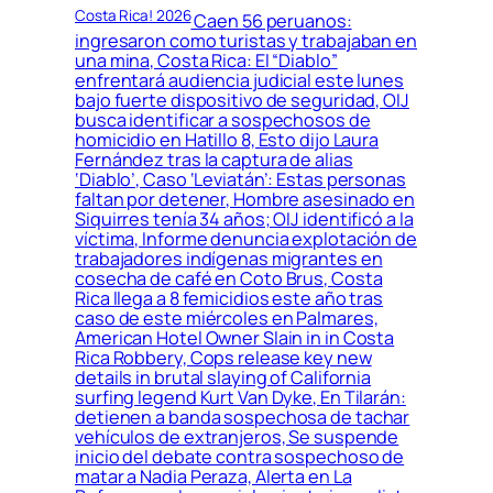
Costa Rica! 2026
Caen 56 peruanos:
ingresaron como turistas y trabajaban en
una mina, Costa Rica: El “Diablo”
enfrentará audiencia judicial este lunes
bajo fuerte dispositivo de seguridad, OIJ
busca identificar a sospechosos de
homicidio en Hatillo 8, Esto dijo Laura
Fernández tras la captura de alias
‘Diablo’, Caso ‘Leviatán’: Estas personas
faltan por detener, Hombre asesinado en
Siquirres tenía 34 años; OIJ identificó a la
víctima, Informe denuncia explotación de
trabajadores indígenas migrantes en
cosecha de café en Coto Brus, Costa
Rica llega a 8 femicidios este año tras
caso de este miércoles en Palmares,
American Hotel Owner Slain in in Costa
Rica Robbery, Cops release key new
details in brutal slaying of California
surfing legend Kurt Van Dyke, En Tilarán:
detienen a banda sospechosa de tachar
vehículos de extranjeros, Se suspende
inicio del debate contra sospechoso de
matar a Nadia Peraza, Alerta en La