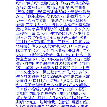
役”と“仲介役”に懲役30年「犯行実現に必要
な役割果たした」求刑は無期懲役, 白骨化
“死体遺棄”で56歳男逮捕 80歳の母親か 親族
から「数年連絡が取れない」, 郵便局でスプ
レー「誤って噴射」 搬送された5人は軽症
愛知, アフリカ・シエラレオネ拠点の特殊詐
欺に関与か 兵庫県警が9人逮捕, トラックの
土砂を一気にかぶせ生埋めにしたか 事前に
掘った穴で作業をさせ…放火殺人事件巡る
“口封じ”の可能性 広島・三原市, 【住宅火災
で軽傷】住人の60代女性がやけど～木造2
階建てで出火し女性自ら通報…夫は逃げてケ
ガなし→1時間40分後に消し止められる〈北
海道室蘭市〉, 幼い頃の虐待経験が犯行に影
響か 府中町男性殺害事件の加害者男（当時
18） 面談した大学教授指摘 広島, 2トントラ
ックの土砂を一気に被せたか “幼なじみ”を
生き埋め殺害容疑で29歳男逮捕 別の殺人放
火事件の“口封じ”か 広島, 「父親に襲われ
た」息子が助け求める 住宅から2人の遺体…
母と娘か 父親と連絡とれず行方追う 長野・
東御市, 内田梨瑚被告の「求刑に納得いか
ず」男乱入…裁判員ら9人のうち“1人けが”と
判明 北海道・旭川地裁, 【速報】母親と娘か
2人の遺体を発見 父親の46歳男を殺人未遂