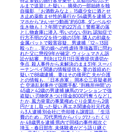
特定多数の旅行客を乗せて京都市内のホテ
ルまで送迎した疑い」 摘発の一部始終を独
自撮影, 「お酒飲みなよ」15歳少女に酒とせ
き止め薬飲ませ性的暴行か 54歳男を逮捕 ス
マホから“わいせつ動画”約60本, ダンベルや
生き物も！？年間で約22万点！警察署の落
とし物倉庫に潜入, 弔いのない別れ 認知症で
行方不明の父を待つ娘の13年, 隣人の81歳を
金属バットで殺害容疑、男逮捕「12～13回
殴った」, 実の娘への性虐待 準強姦罪に問わ
れた父に懲役9年が確定, ウィシュマさん訴
訟が結審、判決は12月11日 医療提供適切か
争点, 殺人事件から未解決のまま31年 スーパ
ーナンペイ関連の情報提供を, 妻の首絞めた
疑いで88歳逮捕、妻はその後死亡 夫が介護
との情報も, 「日本赤軍」 岡本公三容疑者死
亡 空港乱射事件で国際手配, “刑務所仲間”の
45歳と42歳の男逮捕 練馬のマンションで強
盗疑い 刃物突きつけ現金8000円奪うなどし
たか, 風力発電の事業権めぐり企業から2億
円だまし取った疑い 再エネ関連会社元代表
ら3人逮捕 別会社に売却後も譲渡話, 「生活
費のため」70代男性からバッグひったくり
か 48歳男を逮捕 県内で同様の事件相次ぐ
埼玉・春日部市, 未体験者がどう語り継ぐ