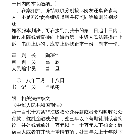
十日内向本院缴纳。)
二、在案扣押、冻结款项分别按比例发还集资参与
人；不足部分责令继续退赔并按照同等原则分别发
还。
如不服本判决，可在接到判决书的第二日起十日内，
通过本院或者直接向上海市第二中级人民法院提出上
诉。书面上诉的，应交上诉状正本一份，副本一份。
审 判 长 陶琛怡
审 判 员 高 欣
人民陪审员 曹 旦
二〇一八年三月二十八日
书 记 员 严艳雯
附：相关法律条文
《中华人民共和国刑法》
第一百七十六条非法吸收公众存款或者变相吸收公众
存款，扰乱金融秩序的，处三年以下有期徒刑或者拘
役，并处或者单处二万元以上二十万元以下罚金；数
额巨大或者有其他严重情节的，处三年以上十年以下