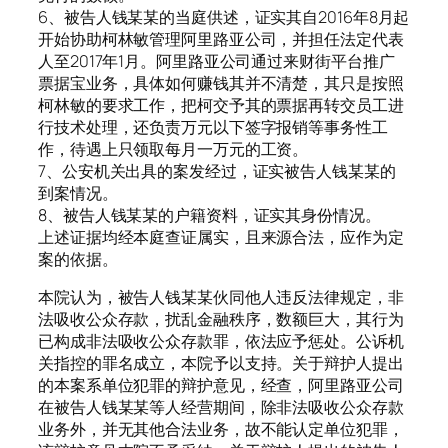
6、被告人钱某某的当庭供述，证实其自2016年8月起
开始协助柯林敏管理阿里路亚公司，并担任法定代表
人至2017年1月。阿里路亚公司通过来财街平台推广
票据宝业务，具体如何赚钱其并不清楚，其只是按照
柯林敏的要求工作，把柯交予其的票据再转交员工进
行技术处理，还负责万元以下签字报销等事务性工
作，待遇上只领取每月一万元的工资。
7、公安机关出具的案发经过，证实被告人钱某某的
到案情况。
8、被告人钱某某的户籍资料，证实其身份情况。
上述证据均经本庭查证属实，且来源合法，应作为定
案的依据。
本院认为，被告人钱某某伙同他人违反法律规定，非
法吸收公众存款，扰乱金融秩序，数额巨大，其行为
已构成非法吸收公众存款罪，依法应予惩处。公诉机
关指控的罪名成立，本院予以支持。关于辩护人提出
的本案系单位犯罪的辩护意见，经查，阿里路亚公司
在被告人钱某某等人经营期间，除非法吸收公众存款
业务外，并无其他合法业务，故不能认定单位犯罪，