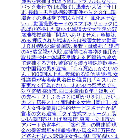
歳男を逮捕 すれ違う際にトラブルになり、
バック走行ではね飛ばし逃走か 大阪・守口
市, 長崎・男児誘拐殺害事件から２３年…現
場近くの地蔵堂で市民ら悼む「風化させな
い」, 動画撮影モードのスマホをリュックに
忍ばせ盗撮した疑い 北海道大学大学院の37
歳准教授逮捕「間違いありません」容疑認
める 押収された端末からは被害女性の動画
ＪＲ札幌駅の商業施設, 長野・母娘死亡 逮捕
の46歳父親が入院 逮捕前に有毒物を服用か
取り調べ中に体調不良訴える 回復待ち改め
て逮捕する方針, 警察官を装う特殊詐欺事件
で中国籍の男を逮捕, 「もう死ぬしかないや
ん」1000回以上も…復縁迫る送信 男逮捕, 女
性議員が実名会見 谷田部議員は「キスした
事実なく行為もない」 わいせつ疑惑めぐり
対立姿勢 横浜市, 西日本豪雨８年「復興 そ
の先へ」２）ふるさとに明かりを灯したい…
カフェ店長として奮闘する女性【岡山】, タ
イ人女性従業員に性的サービスさせたか 経
営者の女ら逮捕 「タイ古式マッサージ」装
い1.4億円売り上げ 警視庁, 東京・立川市の
アパート窃盗事件、「案件屋」の男逮捕 現
金の保管場所を情報提供か 現金930万円な
ど盗んだ疑い, 認知症女性に修理契約疑い １