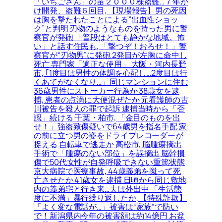
「いちごさん」の苗２０００株盗難…７年か
け開発、盗難６回目, 【現場報告】男の死因
は胸を撃たれたことによる“出血性ショッ
ク”と判明 刃物のようなものを持った男に警
察官が発砲 「普段はとても静かな地域。怖
い」と話す住民も, 「撃つぞ！おろせ！」警
察官が“刃物男”に発砲 2発目が左胸に命中し
死亡 専門家「適正な使用」 大阪・河内長野
市, ｢1度目は男性の体調を心配し…2度目は行
くあてがなくなり…」同じマンションに住む
36歳男性にストーカー行為か 38歳女を逮
捕, 患者の点滴に大便混ぜたか 元看護師の古
川被告を殺人の罪で起訴 逮捕当時から「否
認」続ける 千葉・柏市, 「金目のものを出
せ！」強盗致傷疑いで64歳男を指名手配 家
の前に立つ男の姿をドライブレコーダーが
捉える 自転車で逃走か 高松市, 脳腫瘍摘出
手術で「腫瘍のない部位」を誤摘出 脳幹損
傷で50代女性が自発呼吸できない重篤状態
京大病院で医療事故, 44歳義弟を蹴って死
亡させたか 41歳女を逮捕 日頃から同じ敷地
内の義弟宅と行き来…夫は外出中 「生活態
度に不満」暴行繰り返したか, 【特殊詐欺】
「よく変な電話が…」被害は“家族”で防い
で！新潟県内今年の被害額は約14億円 お盆