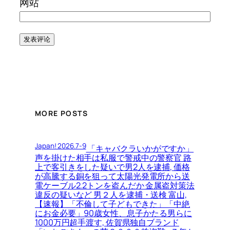
网站
MORE POSTS
Japan! 2026.7-9
「キャバクラいかがですか」
声を掛けた相手は私服で警戒中の警察官 路
上で客引きをした疑いで男2人を逮捕, 価格
が高騰する銅を狙って太陽光発電所から送
電ケーブル2.2トンを盗んだか 金属盗対策法
違反の疑いなど 男２人を逮捕・送検 富山,
【速報】「不倫して子どもできた」「中絶
にお金必要」90歳女性、息子かたる男らに
1000万円超手渡す, 佐賀県独自ブランド