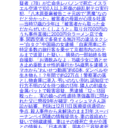
疑者（78）が亡命先レバノンで死亡 イスラ
エル空港で100人以上死傷の銃乱射テロ実行
犯, 『八木原亜麻被告こそ元凶で”悪魔”なの
だと分かった』被害者の母親が心境を吐露
―当時17歳の少年は『被害者から取った金
だからぜいたくしようと』取り分7000円の
うち事件直後に2000円分ラーメン店で食
事, 関西空港で多発する無許可の違法タクシ
ー“白タク” 中国籍の女逮捕 「自家用車に不
特定多数の旅行客を乗せて京都市内のホテ
ルまで送迎した疑い」 摘発の一部始終を独
自撮影, 「お酒飲みなよ」15歳少女に酒とせ
き止め薬飲ませ性的暴行か 54歳男を逮捕 ス
マホから“わいせつ動画”約60本, ダンベルや
生き物も！？年間で約22万点！警察署の落
とし物倉庫に潜入, 弔いのない別れ 認知症で
行方不明の父を待つ娘の13年, 隣人の81歳を
金属バットで殺害容疑、男逮捕「12～13回
殴った」, 実の娘への性虐待 準強姦罪に問わ
れた父に懲役9年が確定, ウィシュマさん訴
訟が結審、判決は12月11日 医療提供適切か
争点, 殺人事件から未解決のまま31年 スーパ
ーナンペイ関連の情報提供を, 妻の首絞めた
疑いで88歳逮捕、妻はその後死亡 夫が介護
との情報も, 「日本赤軍」 岡本公三容疑者死