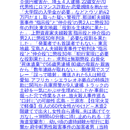
０億円被害か、埼玉４人逮捕, 22歳女が70
代男性にロマンス詐欺か 恋愛感情を抱かせ
「大学院の入学金が必要」などとウソ 約42
万円だまし取った疑い 警視庁, 那須町夫婦殺
害事件 “指示役”と“仲介役”の男2人に懲役30
年の判決 東京地裁「役割を主体的に果たし
た」, 上野資産家夫婦殺害 指示役と仲介役の
男2人に懲役30年判決 「必要な役割を果た
した」「発案者でも首謀者でもない」東京
地裁, 宝島さん夫婦殺害事件で初判決 “指示
役”と“仲介役”に懲役30年「犯行実現に必要
な役割果たした」求刑は無期懲役, 白骨化
“死体遺棄”で56歳男逮捕 80歳の母親か 親族
から「数年連絡が取れない」, 郵便局でスプ
レー「誤って噴射」 搬送された5人は軽症
愛知, アフリカ・シエラレオネ拠点の特殊詐
欺に関与か 兵庫県警が9人逮捕, トラックの
土砂を一気にかぶせ生埋めにしたか 事前に
掘った穴で作業をさせ…放火殺人事件巡る
“口封じ”の可能性 広島・三原市, 【住宅火災
で軽傷】住人の60代女性がやけど～木造2
階建てで出火し女性自ら通報…夫は逃げてケ
ガなし→1時間40分後に消し止められる〈北
海道室蘭市〉, 幼い頃の虐待経験が犯行に影
響か 府中町男性殺害事件の加害者男（当時