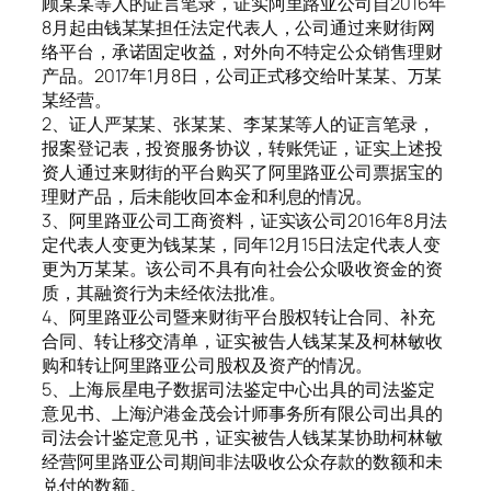
顾某某等人的证言笔录，证实阿里路亚公司自2016年
8月起由钱某某担任法定代表人，公司通过来财街网
络平台，承诺固定收益，对外向不特定公众销售理财
产品。2017年1月8日，公司正式移交给叶某某、万某
某经营。
2、证人严某某、张某某、李某某等人的证言笔录，
报案登记表，投资服务协议，转账凭证，证实上述投
资人通过来财街的平台购买了阿里路亚公司票据宝的
理财产品，后未能收回本金和利息的情况。
3、阿里路亚公司工商资料，证实该公司2016年8月法
定代表人变更为钱某某，同年12月15日法定代表人变
更为万某某。该公司不具有向社会公众吸收资金的资
质，其融资行为未经依法批准。
4、阿里路亚公司暨来财街平台股权转让合同、补充
合同、转让移交清单，证实被告人钱某某及柯林敏收
购和转让阿里路亚公司股权及资产的情况。
5、上海辰星电子数据司法鉴定中心出具的司法鉴定
意见书、上海沪港金茂会计师事务所有限公司出具的
司法会计鉴定意见书，证实被告人钱某某协助柯林敏
经营阿里路亚公司期间非法吸收公众存款的数额和未
兑付的数额。