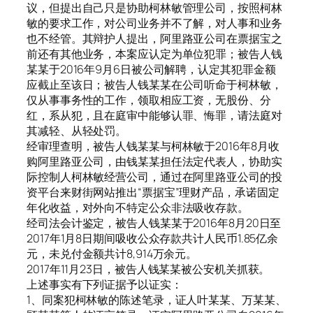
议，但提出自己只是协助柯林敏管理公司，按照柯林
敏的要求工作，对公司业务并不了解，对人事和业务
也不经管。其辩护人提出，阿里路亚公司在票据宝之
前还有其他业务，本案应认定为单位犯罪；被告人钱
某某于2016年9月6日被公司解聘，认定其犯罪金额
应截止至该日；被告人钱某某在公司听命于柯林敏，
仅从事事务性的工作，领取相应工资，无股份、分
红，系从犯，且在庭审中能够认罪、悔罪，请法庭对
其减轻、从轻处罚。
经审理查明，被告人钱某某与柯林敏于2016年8月收
购阿里路亚公司，由钱某某担任法定代表人，协助实
际控制人柯林敏经营公司，通过在阿里路亚公司的投
资平台来财街网站推出“票据宝”理财产品，承诺固定
年化收益，对外向不特定公众非法吸收存款。
经司法会计鉴定，被告人钱某某于2016年8月20日至
2017年1月8日期间吸收公众存款共计人民币1.85亿余
元，未兑付金额共计8,914万余元。
2017年11月23日，被告人钱某某被公安机关抓获。
上述事实有下列证据予以证实：
1、同案犯柯林敏的陈述笔录，证人叶某某、万某某、