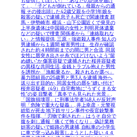
も提供してほしい」「あなたの記憶を届け
て」, 「子どもが倒れている」母親からの通
報 その後出頭した42歳父親を小学1年娘を
殺害の疑いで逮捕 息子も死亡で関連捜査 群
馬・伊勢崎市, 横浜・山下公園近くで発見の
上半身遺体は中国籍の女性と判明 死体遺棄
などの疑いで捜査 関係者から「連絡取れな
い」と情報提供, 三原・強盗殺人事件 知人の
男逮捕から１週間 被害男性は、生存が確認
された約４時間前までの間に男と合流, 同居
女性に唇突き出させ糸でほどけないよう“留
め縫い”か 傷害容疑で逮捕された桜井容疑者
の異様な共同生活, 金銭トラブル抱えた男性
を誘拐か 「漁船乗るか、殺されるか選べ」
暴力団組員の25歳男と男3人を逮捕 海外へ
送り出す目的か, 同居女性の唇を“縫い付け”
桜井容疑者（49）自宅敷地に“うずくまる女
性”の姿 目撃者「真冬でも見られた光景」,
「国旗損壊罪」に刑事法学者148人が反対声
明「危険で重大な疑義」, 井上幸彦・元警視
総監が死去 地下鉄サリン事件や長官銃撃事
件を指揮, 「刃物で刺された」はうそ 自分で
腹を刺し通報「痛くて怖くなり」 偽計業務
妨害の疑いで姫路の男逮捕, 自転車の小学生
に車で突っ込み殺害しようとした疑い ４４