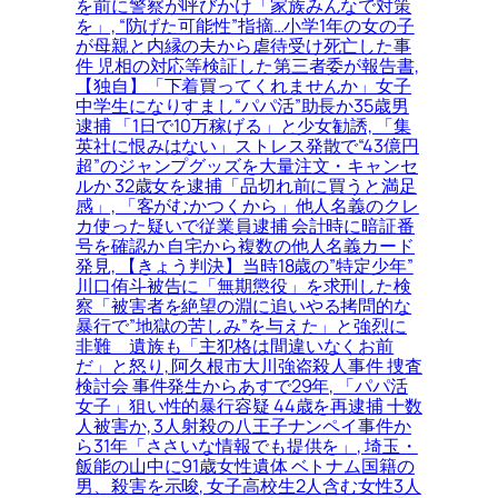
を前に警察が呼びかけ「家族みんなで対策
を」, “防げた可能性”指摘…小学1年の女の子
が母親と内縁の夫から虐待受け死亡した事
件 児相の対応等検証した第三者委が報告書,
【独自】「下着買ってくれませんか」女子
中学生になりすまし“パパ活”助長か35歳男
逮捕 「1日で10万稼げる」と少女勧誘, 「集
英社に恨みはない」ストレス発散で“43億円
超”のジャンプグッズを大量注文・キャンセ
ルか 32歳女を逮捕「品切れ前に買うと満足
感」, 「客がむかつくから」他人名義のクレ
カ使った疑いで従業員逮捕 会計時に暗証番
号を確認か 自宅から複数の他人名義カード
発見, 【きょう判決】当時18歳の”特定少年”
川口侑斗被告に「無期懲役」を求刑した検
察「被害者を絶望の淵に追いやる拷問的な
暴行で”地獄の苦しみ”を与えた」と強烈に
非難＿遺族も「主犯格は間違いなくお前
だ」と怒り, 阿久根市大川強盗殺人事件 捜査
検討会 事件発生からあすで29年, 「パパ活
女子」狙い性的暴行容疑 44歳を再逮捕 十数
人被害か, 3人射殺の八王子ナンペイ事件か
ら31年「ささいな情報でも提供を」, 埼玉・
飯能の山中に91歳女性遺体 ベトナム国籍の
男、殺害を示唆, 女子高校生2人含む女性3人