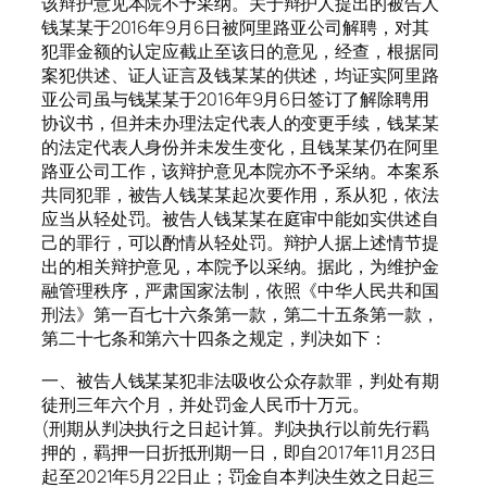
该辩护意见本院不予采纳。关于辩护人提出的被告人
钱某某于2016年9月6日被阿里路亚公司解聘，对其
犯罪金额的认定应截止至该日的意见，经查，根据同
案犯供述、证人证言及钱某某的供述，均证实阿里路
亚公司虽与钱某某于2016年9月6日签订了解除聘用
协议书，但并未办理法定代表人的变更手续，钱某某
的法定代表人身份并未发生变化，且钱某某仍在阿里
路亚公司工作，该辩护意见本院亦不予采纳。本案系
共同犯罪，被告人钱某某起次要作用，系从犯，依法
应当从轻处罚。被告人钱某某在庭审中能如实供述自
己的罪行，可以酌情从轻处罚。辩护人据上述情节提
出的相关辩护意见，本院予以采纳。据此，为维护金
融管理秩序，严肃国家法制，依照《中华人民共和国
刑法》第一百七十六条第一款，第二十五条第一款，
第二十七条和第六十四条之规定，判决如下：
一、被告人钱某某犯非法吸收公众存款罪，判处有期
徒刑三年六个月，并处罚金人民币十万元。
(刑期从判决执行之日起计算。判决执行以前先行羁
押的，羁押一日折抵刑期一日，即自2017年11月23日
起至2021年5月22日止；罚金自本判决生效之日起三