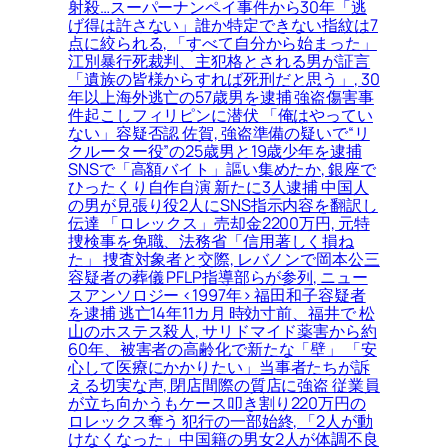
射殺…スーパーナンペイ事件から30年「逃
げ得は許さない」誰か特定できない指紋は7
点に絞られる, 「すべて自分から始まった」
江別暴行死裁判、主犯格とされる男が証言
「遺族の皆様からすれば死刑だと思う」, 30
年以上海外逃亡の57歳男を逮捕 強盗傷害事
件起こしフィリピンに潜伏 「俺はやってい
ない」容疑否認 佐賀, 強盗準備の疑いで“リ
クルーター役”の25歳男と19歳少年を逮捕
SNSで「高額バイト」謳い集めたか, 銀座で
ひったくり自作自演 新たに3人逮捕 中国人
の男が見張り役2人にSNS指示内容を翻訳し
伝達 「ロレックス」売却金2200万円, 元特
捜検事を免職、法務省「信用著しく損ね
た」 捜査対象者と交際, レバノンで岡本公三
容疑者の葬儀 PFLP指導部らが参列, ニュー
スアンソロジー <1997年> 福田和子容疑者
を逮捕 逃亡14年11カ月 時効寸前、福井で 松
山のホステス殺人, サリドマイド薬害から約
60年、被害者の高齢化で新たな「壁」 「安
心して医療にかかりたい」当事者たちが訴
える切実な声, 閉店間際の質店に強盗 従業員
が立ち向かうもケース叩き割り220万円の
ロレックス奪う 犯行の一部始終, 「2人が動
けなくなった」中国籍の男女2人が体調不良