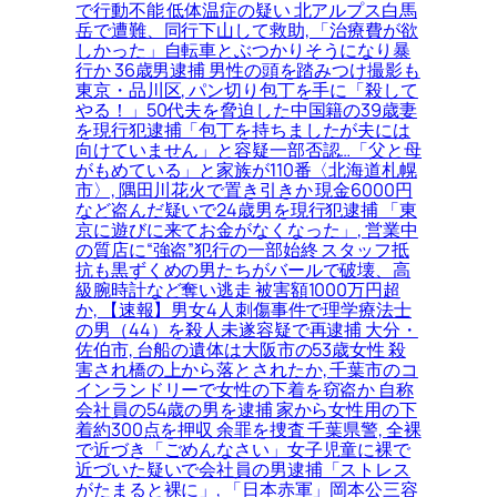
で行動不能 低体温症の疑い 北アルプス白馬
岳で遭難、同行下山して救助, 「治療費が欲
しかった」自転車とぶつかりそうになり暴
行か 36歳男逮捕 男性の頭を踏みつけ撮影も
東京・品川区, パン切り包丁を手に「殺して
やる！」50代夫を脅迫した中国籍の39歳妻
を現行犯逮捕「包丁を持ちましたが夫には
向けていません」と容疑一部否認…「父と母
がもめている」と家族が110番〈北海道札幌
市〉, 隅田川花火で置き引きか 現金6000円
など盗んだ疑いで24歳男を現行犯逮捕 「東
京に遊びに来てお金がなくなった」, 営業中
の質店に“強盗”犯行の一部始終 スタッフ抵
抗も黒ずくめの男たちがバールで破壊、高
級腕時計など奪い逃走 被害額1000万円超
か, 【速報】男女4人刺傷事件で理学療法士
の男（44）を殺人未遂容疑で再逮捕 大分・
佐伯市, 台船の遺体は大阪市の53歳女性 殺
害され橋の上から落とされたか, 千葉市のコ
インランドリーで女性の下着を窃盗か 自称
会社員の54歳の男を逮捕 家から女性用の下
着約300点を押収 余罪を捜査 千葉県警, 全裸
で近づき「ごめんなさい」女子児童に裸で
近づいた疑いで会社員の男逮捕「ストレス
がたまると裸に」, 「日本赤軍」岡本公三容