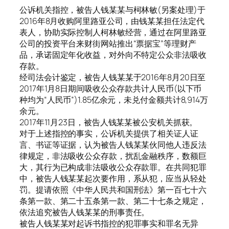
公诉机关指控，被告人钱某某与柯林敏(另案处理)于
2016年8月收购阿里路亚公司，由钱某某担任法定代
表人，协助实际控制人柯林敏经营，通过在阿里路亚
公司的投资平台来财街网站推出“票据宝”等理财产
品，承诺固定年化收益，对外向不特定公众非法吸收
存款。
经司法会计鉴定，被告人钱某某于2016年8月20日至
2017年1月8日期间吸收公众存款共计人民币(以下币
种均为“人民币”)1.85亿余元，未兑付金额共计8,914万
余元。
2017年11月23日，被告人钱某某被公安机关抓获。
对于上述指控的事实，公诉机关提供了相关证人证
言、书证等证据，认为被告人钱某某伙同他人违反法
律规定，非法吸收公众存款，扰乱金融秩序，数额巨
大，其行为已构成非法吸收公众存款罪。在共同犯罪
中，被告人钱某某起次要作用，系从犯，应当从轻处
罚。提请依照《中华人民共和国刑法》第一百七十六
条第一款、第二十五条第一款、第二十七条之规定，
依法追究被告人钱某某的刑事责任。
被告人钱某某对起诉书指控的犯罪事实和罪名无异