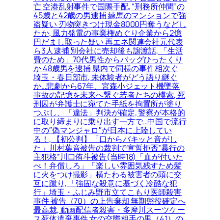
亡 空港乱射事件で国際手配, “刑務所仲間”の
45歳と42歳の男逮捕 練馬のマンションで強
盗疑い 刃物突きつけ現金8000円奪うなどし
たか, 風力発電の事業権めぐり企業から2億
円だまし取った疑い 再エネ関連会社元代表
ら3人逮捕 別会社に売却後も譲渡話, 「生活
費のため」70代男性からバッグひったくり
か 48歳男を逮捕 県内で同様の事件相次ぐ
埼玉・春日部市, 未体験者がどう語り継ぐ
か…悲劇から67年、宮森小ジェット機墜落
事故の記憶を未来へ繋ぐ若者たちの模索, 死
刑囚が弁護士に宛てた手紙を拘置所が塗り
つぶし、「違法」判決が確定, 警察が本格的
に取り締まりに乗り出す一方で…中国で流行
中の″偽マンジャロ″が日本に上陸してい
る！, 【初公判】「口からバキッと音がし
た」川村葉音被告の裁判で宣誓拒否”暴行の
主犯格”川口侑斗被告(当時18)「血が付いた
べ！弁償しろ」「楽しい雰囲気残すため髪
に火をつけ撮影」横たわる被害者の頭に交
互に蹴り, 「強固な殺意に基づく冷酷な犯
行」埼玉・ふじみ野市立てこもり医師殺害
事件 被告（70）の上告棄却 無期懲役確定へ
最高裁, 動画配信者殺害・多摩川スーツケー
ス死体遺棄事件 女の交際相手の男（41）の