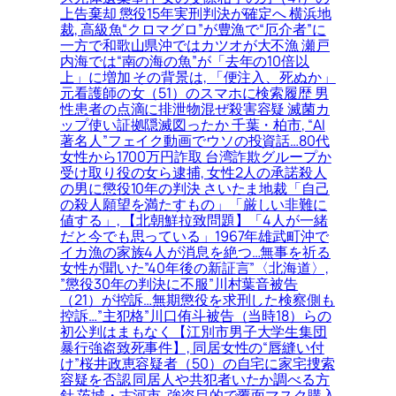
上告棄却 懲役15年実刑判決が確定へ 横浜地
裁, 高級魚“クロマグロ”が豊漁で“厄介者”に
一方で和歌山県沖ではカツオが大不漁 瀬戸
内海では“南の海の魚”が「去年の10倍以
上」に増加 その背景は, 「便注入、死ぬか」
元看護師の女（51）のスマホに検索履歴 男
性患者の点滴に排泄物混ぜ殺害容疑 滅菌カ
ップ使い証拠隠滅図ったか 千葉・柏市, “AI
著名人”フェイク動画でウソの投資話…80代
女性から1700万円詐取 台湾詐欺グループか
受け取り役の女ら逮捕, 女性2人の承諾殺人
の男に懲役10年の判決 さいたま地裁「自己
の殺人願望を満たすもの」「厳しい非難に
値する」, 【北朝鮮拉致問題】「4人が一緒
だと今でも思っている」1967年雄武町沖で
イカ漁の家族4人が消息を絶つ…無事を祈る
女性が聞いた”40年後の新証言”〈北海道〉,
”懲役30年の判決に不服”川村葉音被告
（21）が控訴…無期懲役を求刑した検察側も
控訴…”主犯格”川口侑斗被告（当時18）らの
初公判はまもなく【江別市男子大学生集団
暴行強盗致死事件】, 同居女性の“唇縫い付
け”桜井政恵容疑者（50）の自宅に家宅捜索
容疑を否認 同居人や共犯者いたか調べる方
針 茨城・古河市, 強盗目的で覆面マスク購入