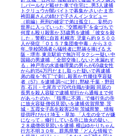
しバールなど載せた車で住宅に…男3人逮捕
トクリュウが闇バイトで募集か さいたま市,
袴田巖さんの姉ひで子さんインタビュー
（前編）死刑の確定で弟は孤立し、妄想の
世界に入っていった, “交際相手”を金づちで
何度も殴り殺害か 33歳男を逮捕 「彼女を殺
した」警察に自首 札幌市, 児童ら約９５００
人が発症「Ｏ１５７集団食中毒」から３０
年…学校関係者ら犠牲者に黙祷を捧げる 大
阪・堺市, 東京駅前で無許可タクシー疑い 中
国籍の男逮捕, 「全部交換しないと水漏れす
る」神戸市の水道修理業の男らが69歳女性
から約154万円だまし取った疑いで再逮捕,
弟の腹を“包丁”で刺し殺害か 竹腰佳亨容疑
者（57）を逮捕 調べに対し黙秘 千葉・野田
市, 石川・七尾市で70代住職が刺殺 同居の
長男を殺人容疑で逮捕 犯行から通報まで何
があったのか, 「指導に不満」で修行先の寺
に放火容疑 僧侶見習いを逮捕 佐賀県警, 茨
城・五霞女子高生殺害23年 茨城県警、情報
提供呼びかけ 埼玉・草加, 「人生の全てが嫌
になって」修行している寺に放火の疑い、
２８歳僧侶見習いを逮捕, 横山ゆかりちゃん
行方不明３０年、群馬県警「どんな情報で