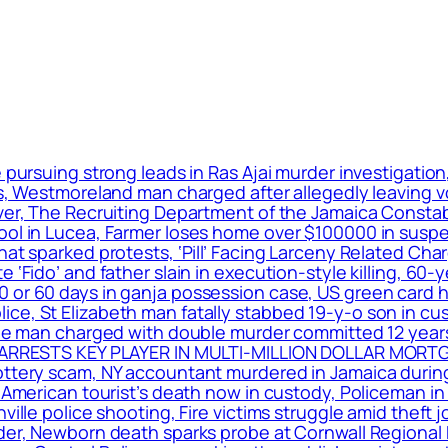
e pursuing strong leads in Ras Ajai murder investigatio
ers, Westmoreland man charged after allegedly leaving 
ver, The Recruiting Department of the Jamaica Constabu
hool in Lucea, Farmer loses home over $100000 in susp
that sparked protests, ‘Pill’ Facing Larceny Related C
 ‘Fido’ and father slain in execution-style killing, 60-
 or 60 days in ganja possession case, US green card h
ce, St Elizabeth man fatally stabbed 19-y-o son in cu
erine man charged with double murder committed 12 yea
CA ARRESTS KEY PLAYER IN MULTI-MILLION DOLLAR MORT
ttery scam, NY accountant murdered in Jamaica during b
 American tourist’s death now in custody, Policeman in 
ville police shooting, Fire victims struggle amid theft 
rder, Newborn death sparks probe at Cornwall Regional 