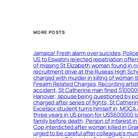
MORE POSTS
Jamaica! Fresh alarm over suicides, Polic
US to Eswatini rejected repatriation off
of missing St Elizabeth woman found in ri
recruitment drive at the Ruseas High Sc
charged with murder in killing of woman 
Firearm Related Charges, Recording artiste
accident, St Catherine man fined $100000
Hanover; spouse being questioned by poli
charged after series of fights, St Cath
Excelsior student turns himself in, MO
three years in US prison for US$600000 lo
family before death, Person of interest in
Cop interdicted after woman killed in Gran
urged to be careful after colleague’s mu