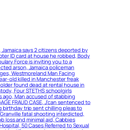
n, Jamaica says 2 citizens deported by
voter ID card at house he robbed, Body
lary Force is inviting you to a
ected arson, Jamaica policeman
harges, Westmoreland Man Facing
year-old killed in Manchester freak
older found dead at rental house in
stody, Four STETHS schoolgirls
rs ago, Man accused of stabbing
GAGE FRAUD CASE, J’can sentenced to
irthday trip sent chilling pleas to
Granville fatal shooting interdicted,
job loss and minimal aid, Cabbies
Hospital, 50 Cases Referred to Sexual