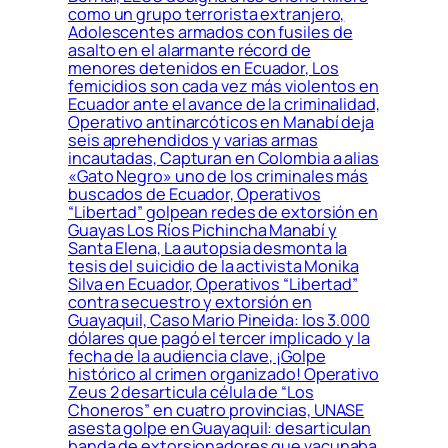
como un grupo terrorista extranjero,
Adolescentes armados con fusiles de
asalto en el alarmante récord de
menores detenidos en Ecuador, Los
femicidios son cada vez más violentos en
Ecuador ante el avance de la criminalidad,
Operativo antinarcóticos en Manabí deja
seis aprehendidos y varias armas
incautadas, Capturan en Colombia a alias
«Gato Negro» uno de los criminales más
buscados de Ecuador, Operativos
“Libertad” golpean redes de extorsión en
Guayas Los Ríos Pichincha Manabí y
Santa Elena, La autopsia desmonta la
tesis del suicidio de la activista Monika
Silva en Ecuador, Operativos “Libertad”
contra secuestro y extorsión en
Guayaquil, Caso Mario Pineida: los 3.000
dólares que pagó el tercer implicado y la
fecha de la audiencia clave, ¡Golpe
histórico al crimen organizado! Operativo
Zeus 2 desarticula célula de “Los
Choneros” en cuatro provincias, UNASE
asesta golpe en Guayaquil: desarticulan
banda de extorsionadores que vacunaba