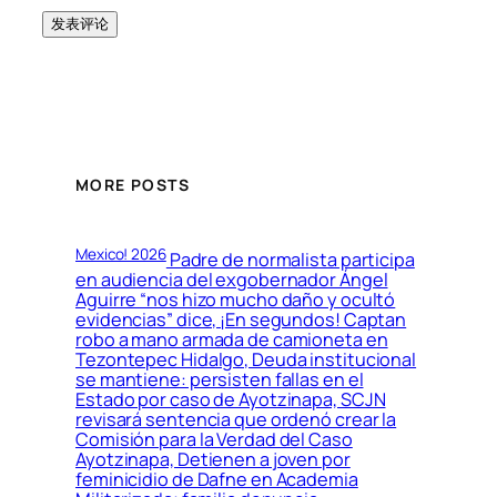
MORE POSTS
Mexico! 2026
Padre de normalista participa
en audiencia del exgobernador Ángel
Aguirre “nos hizo mucho daño y ocultó
evidencias” dice, ¡En segundos! Captan
robo a mano armada de camioneta en
Tezontepec Hidalgo, Deuda institucional
se mantiene: persisten fallas en el
Estado por caso de Ayotzinapa, SCJN
revisará sentencia que ordenó crear la
Comisión para la Verdad del Caso
Ayotzinapa, Detienen a joven por
feminicidio de Dafne en Academia