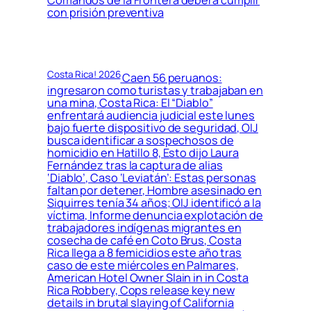
con prisión preventiva
Costa Rica! 2026
Caen 56 peruanos:
ingresaron como turistas y trabajaban en
una mina, Costa Rica: El “Diablo”
enfrentará audiencia judicial este lunes
bajo fuerte dispositivo de seguridad, OIJ
busca identificar a sospechosos de
homicidio en Hatillo 8, Esto dijo Laura
Fernández tras la captura de alias
‘Diablo’, Caso ‘Leviatán’: Estas personas
faltan por detener, Hombre asesinado en
Siquirres tenía 34 años; OIJ identificó a la
víctima, Informe denuncia explotación de
trabajadores indígenas migrantes en
cosecha de café en Coto Brus, Costa
Rica llega a 8 femicidios este año tras
caso de este miércoles en Palmares,
American Hotel Owner Slain in in Costa
Rica Robbery, Cops release key new
details in brutal slaying of California