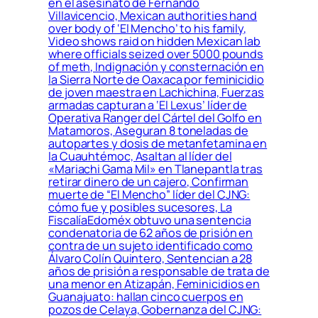
en el asesinato de Fernando
Villavicencio, Mexican authorities hand
over body of ‘El Mencho’ to his family,
Video shows raid on hidden Mexican lab
where officials seized over 5000 pounds
of meth, Indignación y consternación en
la Sierra Norte de Oaxaca por feminicidio
de joven maestra en Lachichina, Fuerzas
armadas capturan a ‘El Lexus’ líder de
Operativa Ranger del Cártel del Golfo en
Matamoros, Aseguran 8 toneladas de
autopartes y dosis de metanfetamina en
la Cuauhtémoc, Asaltan al líder del
«Mariachi Gama Mil» en Tlanepantla tras
retirar dinero de un cajero, Confirman
muerte de “El Mencho” líder del CJNG:
cómo fue y posibles sucesores, La
FiscalíaEdoméx obtuvo una sentencia
condenatoria de 62 años de prisión en
contra de un sujeto identificado como
Álvaro Colín Quintero, Sentencian a 28
años de prisión a responsable de trata de
una menor en Atizapán, Feminicidios en
Guanajuato: hallan cinco cuerpos en
pozos de Celaya, Gobernanza del CJNG: