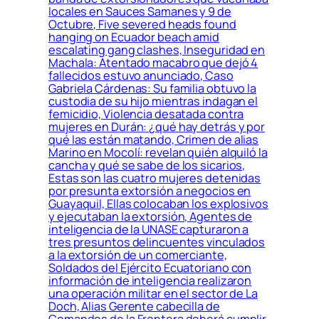
locales en Sauces Samanes y 9 de
Octubre, Five severed heads found
hanging on Ecuador beach amid
escalating gang clashes, Inseguridad en
Machala: Atentado macabro que dejó 4
fallecidos estuvo anunciado, Caso
Gabriela Cárdenas: Su familia obtuvo la
custodia de su hijo mientras indagan el
femicidio, Violencia desatada contra
mujeres en Durán: ¿qué hay detrás y por
qué las están matando, Crimen de alias
Marino en Mocolí: revelan quién alquiló la
cancha y qué se sabe de los sicarios,
Estas son las cuatro mujeres detenidas
por presunta extorsión a negocios en
Guayaquil, Ellas colocaban los explosivos
y ejecutaban la extorsión, Agentes de
inteligencia de la UNASE capturaron a
tres presuntos delincuentes vinculados
a la extorsión de un comerciante,
Soldados del Ejército Ecuatoriano con
información de inteligencia realizaron
una operación militar en el sector de La
Doch, Alias Gerente cabecilla de
Comandos de la Frontera deberá cumplir