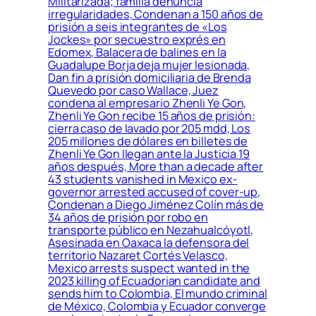
Militarizada; familia denuncia
irregularidades, Condenan a 150 años de
prisión a seis integrantes de «Los
Jockes» por secuestro exprés en
Edomex, Balacera de balines en la
Guadalupe Borja deja mujer lesionada,
Dan fin a prisión domiciliaria de Brenda
Quevedo por caso Wallace, Juez
condena al empresario Zhenli Ye Gon,
Zhenli Ye Gon recibe 15 años de prisión:
cierra caso de lavado por 205 mdd, Los
205 millones de dólares en billetes de
Zhenli Ye Gon llegan ante la Justicia 19
años después, More than a decade after
43 students vanished in Mexico ex-
governor arrested accused of cover-up,
Condenan a Diego Jiménez Colín más de
34 años de prisión por robo en
transporte público en Nezahualcóyotl,
Asesinada en Oaxaca la defensora del
territorio Nazaret Cortés Velasco,
Mexico arrests suspect wanted in the
2023 killing of Ecuadorian candidate and
sends him to Colombia, El mundo criminal
de México, Colombia y Ecuador converge