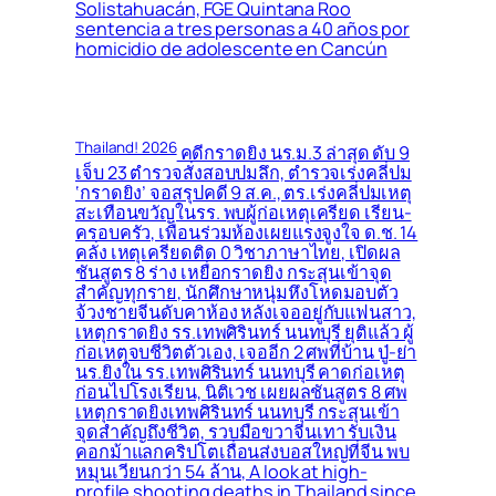
Solistahuacán, FGE Quintana Roo
sentencia a tres personas a 40 años por
homicidio de adolescente en Cancún
Thailand! 2026
คดีกราดยิง นร.ม.3 ล่าสุด ดับ 9
เจ็บ 23 ตำรวจสั่งสอบปมลึก, ตำรวจเร่งคลี่ปม
‘กราดยิง’ จอสรุปคดี 9 ส.ค., ตร.เร่งคลี่ปมเหตุ
สะเทือนขวัญในรร. พบผู้ก่อเหตุเครียด เรียน-
ครอบครัว, เพื่อนร่วมห้องเผยแรงจูงใจ ด.ช. 14
คลั่ง เหตุเครียดติด 0 วิชาภาษาไทย, เปิดผล
ชันสูตร 8 ร่าง เหยื่อกราดยิง กระสุนเข้าจุด
สำคัญทุกราย, นักศึกษาหนุ่มหึงโหดมอบตัว
จ้วงชายจีนดับคาห้อง หลังเจออยู่กับแฟนสาว,
เหตุกราดยิง รร.เทพศิรินทร์ นนทบุรี ยุติแล้ว ผู้
ก่อเหตุจบชีวิตตัวเอง, เจออีก 2 ศพที่บ้าน ปู่-ย่า
นร.ยิงใน รร.เทพศิรินทร์ นนทบุรี คาดก่อเหตุ
ก่อนไปโรงเรียน, นิติเวช เผยผลชันสูตร 8 ศพ
เหตุกราดยิงเทพศิรินทร์ นนทบุรี กระสุนเข้า
จุดสำคัญถึงชีวิต, รวบมือขวาจีนเทา รับเงิน
คอกม้าแลกคริปโตเถื่อนส่งบอสใหญ่ที่จีน พบ
หมุนเวียนกว่า 54 ล้าน, A look at high-
profile shooting deaths in Thailand since