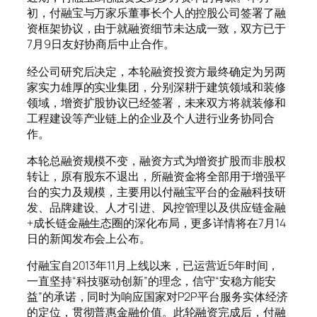
初，付融宝与万家乐董事长个人的控股公司签署了融
资框架协议，由于就融资细节未达成一致，双方已于
7月9日友好协商后中止合作。
经公司研究后决定，本轮融资投资方最终确定为另两
家实力雄厚的实业集团，分别深耕于建筑领域和装修
领域，增资扩股协议已经签署，未来双方将就装修和
工程建设等产业链上的企业及个人进行业务协同合
作。
本轮总融资规模不变，融资方式为增资扩股而非股权
转让，原有股东不退出，所融资金将全部用于增强平
台的实力及规模，主要用以付融宝平台的金融科技研
发、品牌建设、人才引进、风控管理以及供应链金融
+成长链金融生态圈的深化布局，更多详情将在7月14
日的新闻发布会上公布。
付融宝自2013年11月上线以来，已运营近5年时间，
一直坚持“科技驱动创新”的理念，信守“安稳方能安
益”的承诺，同时为响应国家对P2P平台服务实体经济
的定位，贯彻普惠金融价值。此轮融资完成后，付融