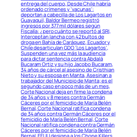
entrega del cuerpo, Desde Chile habría
ordenado crímenes y ‘vacunas’:
deportan a cabecilla de Los Lagartos en
Guayaquil, Baldor Bermeo registró
ingresos por 377 mil dólares según
Fiscalía: ¿pero cuánto se reportó al SRI,
Interceptan lancha con 42 bultos de
droga en Bahía de Caráquez, Ecuador y
Chile desarticulan GDO ‘Los Lagartos’,
Suspenden una vez más la audiencia
para dictar sentencia contra Abdalá
Bucaram Ortiz y su hijo Jacobo Bucaram,
34 años de cárcel al asesino de Cristhian
Nieto y su esposa en Manta, Asesinan a
trabajador del Municipio de Manta; es el
segundo caso en poco más de un mes,
Corte Nacional deja en firme la condena
de 34 años y 8 meses contra Germán
Cáceres por el femicidio de María Belén
Bernal, Corte Nacional ratifica condena
de 34 años contra Germán Cáceres por el
femicidio de María Belén Bernal, Corte
Nacional ratifica condena contra Germán
Cáceres por el femicidio de María Belén
Bernal, EEUU designa a los Chone Killers