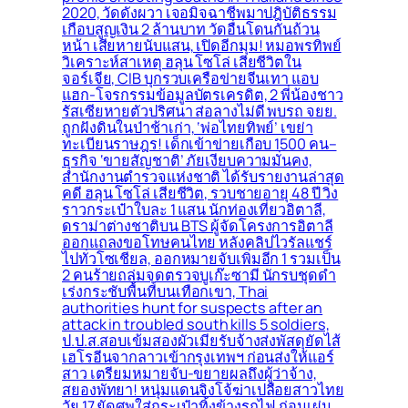
2020, วัดดังผวา เจอมิจฉาชีพมาปฎิบัติธรรม
เกือบสูญเงิน 2 ล้านบาท วัดอื่นโดนกันถ้วน
หน้า เสียหายนับแสน, เปิดอีกมุม! หมอพรทิพย์
วิเคราะห์สาเหตุ ฮลุน โซโล่ เสียชีวิตใน
จอร์เจีย, CIB บุกรวบเครือข่ายจีนเทา แอบ
แฮก-โจรกรรมข้อมูลบัตรเครดิต, 2 พี่น้องชาว
รัสเซียหายตัวปริศนา ส่อลางไม่ดี พบรถ จยย.
ถูกฝังดินในป่าช้าเก่า, ‘พ่อไทยทิพย์’ เขย่า
ทะเบียนราษฎร! เด็กเข้าข่ายเกือบ 1500 คน–
ธุรกิจ ‘ขายสัญชาติ’ ภัยเงียบความมั่นคง,
สำนักงานตำรวจแห่งชาติ ได้รับรายงานล่าสุด
คดี ฮลุน โซโล่ เสียชีวิต, รวบชายอายุ 48 ปี วิ่ง
ราวกระเป๋าใบละ 1 แสน นักท่องเที่ยวอิตาลี,
ดราม่าต่างชาติบน BTS ผู้จัดโครงการอิตาลี
ออกแถลงขอโทษคนไทย หลังคลิปไวรัลแชร์
ไปทั่วโซเชียล, ออกหมายจับเพิ่มอีก 1 รวมเป็น
2 คนร้ายถล่มจุดตรวจบูเก๊ะซามี นักรบชุดดำ
เร่งกระชับพื้่นที่บนเทือกเขา, Thai
authorities hunt for suspects after an
attack in troubled south kills 5 soldiers,
ป.ป.ส.สอบเข้มสองผัวเมียรับจ้างส่งพัสดุยัดไส้
เฮโรอีนจากลาวเข้ากรุงเทพฯ ก่อนส่งให้แอร์
สาว เตรียมหมายจับ-ขยายผลถึงผู้ว่าจ้าง,
สยองพัทยา! หนุ่มแดนจิงโจ้ฆ่าเปลือยสาวไทย
วัย 17 ยัดศพใส่กระเป๋าทิ้งข้างรถไฟ ก่อนเผ่น