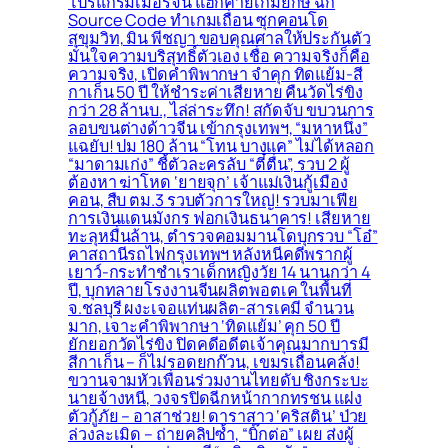
โปรแกรมเมอร์จีน แฮกค่ายเกมยักษ์ ฉก
Source Code ทำเกมเถื่อน ซุกคอนโด
สุขุมวิท, มิน พีชญา ขอบคุณศาลให้ประกันตัว
มั่นใจความบริสุทธิ์ตัวเอง เชื่อ ความจริงก็คือ
ความจริง, เปิดคำพิพากษา จำคุก ทิดแย้ม-สี
กาเก็น 50 ปี ให้ชำระค่าเสียหาย คืนวัดไร่ขิง
กว่า 28 ล้านบ., ไล่ล่าระทึก! สกัดจับ ขบวนการ
ลอบขนต่างด้าวจีน เข้ากรุงเทพฯ, “มหาหนึ่ง”
แฉยับ! ปม 180 ล้าน “โทน บางแค” ไม่ได้หลอก
“มาดามเก่ง” ชี้ตัวละครลับ “ตี๋ตื่น”, รวบ 2 ผู้
ต้องหา ฆ่าโหด ‘ยายจุก’ เจ้าแม่เงินกู้เมือง
คอน, สืบ ตม.3 รวบตัวการใหญ่! รวบมาเฟีย
การเงินแดนมังกร ฟอกเงินธนาคาร! เสียหาย
ทะลุหมื่นล้าน, ตำรวจคอมมานโดบุกรวบ “โอ๋”
คาสถานีรถไฟกรุงเทพฯ หลังหนีคดีพรากผู้
เยาว์-กระทำชำเราเด็กหญิงวัย 14 นานกว่า 4
ปี, บุกทลายโรงงานจีนผลิตพอตเค ในพื้นที่
จ.ชลบุรี ผงะเจอแท่นผลิต-สารเคมี จำนวน
มาก, เจาะคำพิพากษา ‘ทิดแย้ม’ คุก 50 ปี
ยักยอกวัดไร่ขิง ปิดคดีอดีตเจ้าคุณมากบารมี
สีกาเก็น – ก็ไม่รอดยกก๊วน, เขมรเถื่อนคลั่ง!
ขวานจามหัวเพื่อนร่วมงานไทยดับ ชิงกระบะ
นายจ้างหนี, วงจรปิดฉีกหน้ากากทรชน แฝง
ตัวกู้ภัย – อาสาช่วย! ดาราสาว ‘คริสติน’ ป่วย
ล่วงละเมิด – ถ่ายคลิปซ้ำ, “บิ๊กต่อ” เผย ส่งผู้