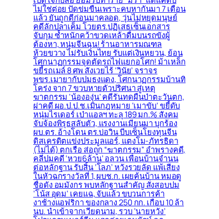
ไม่ใช่ต่อย ปัดข่มขืนเพราะคบหากันมา 7 เดือน
แล้ว ยันถูกตีก่อนมาคลอด, วุ่นไม่หยุดมนุษย์
คดีลักปลาเค็ม โวยตร.ปฏิเสธเซ็นเอกสาร
จับกุม ซ้ำหนักคว้าขวดเหล้าดื่มบนรถขังผู้
ต้องหา, หนุ่มจีนฉุน! ร้านอาหารมณฑล
ห้วยขวาง ไม่รับเงินไทย รับแต่เงินหยวน, ย้อน
โศกนาฏกรรมจุดตัดรถไฟแยกอโศก! ม้าเหล็ก
ขยี้รถเมล์ 8 ศพ สังเวยไร้ ‘วินัย’ จราจร
พขร.เมายากับปมธงแดง, โศกนาฏกรรมบ้านทิ
โคร่ง จาก 7 ขวบหายตัวปริศนา สู่เหตุ
ฆาตกรรม ‘น้ององุ่น’ คดีรันทดผืนป่าตะวันตก,
ผ่าคดี ผอ.ป.ป.ช.เมินกฎหมาย ‘เมาขับ’ ขยี้ดับ
หนุ่มไรเดอร์ เป่าแอลฯ ทะลุ 189 มก.% สังคม
จับจ้องพิรุธสลับตัว, แรงงานเมียนมา บุกร้อง
ผบ.ตร. อ้างโดน ตร.บ่อวิน บีบเซ็นโยงทุนจีน
ดิสเครดิตแข่งประมูลแอร์, แตงโม-ภัทรธิดา
(ไม่ได้) ตกเรือ ส่อถูก “ฆาตกรรม” อำพรางคดี,
คลี่ปมคดี ‘หวย6ล้าน’ อลวน เพื่อนบ้านจำนน
ต่อหลักฐาน รับสิ้น ‘โลภ’ หวังรวยลัด แพ้เสียง
ในหัวฉกรางวัลที่ 1, ผบช.ก. เผยค้นบ้าน หมอดู
ชื่อดัง อมมังกร พบหลักฐานสำคัญ สั่งสอบปม
‘โน้ส อุดม’ เคยแฉ, จับแล้ว ขบวนการค้า
งาช้างแอฟริกา ของกลาง 250 กก. เกือบ 10 ล้า
นบ. นำเข้าจากเวียดนาม, รวบ ‘นายหวัง’