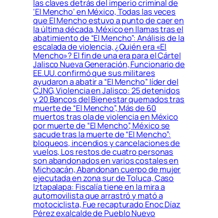
las claves detrás del imperio criminal de
‘El Mencho’ en México, Todas las veces
que El Mencho estuvo a punto de caer en
la última década, México en llamas tras el
abatimiento de “El Mencho”: Análisis de la
escalada de violencia, ¿Quién era «El
Mencho»? El fin de una era para el Cártel
Jalisco Nueva Generación, Funcionario de
EE.UU. confirmó que sus militares
ayudaron a abatir a “El Mencho” líder del
CJNG, Violencia en Jalisco: 25 detenidos
y 20 Bancos del Bienestar quemados tras
muerte de “El Mencho”, Más de 60
muertos tras ola de violencia en México
por muerte de “El Mencho”, México se
sacude tras la muerte de “El Mencho”:
bloqueos, incendios y cancelaciones de
vuelos, Los restos de cuatro personas
son abandonados en varios costales en
Michoacán, Abandonan cuerpo de mujer
ejecutada en zona sur de Toluca, Caso
Iztapalapa: Fiscalía tiene en la mira a
automovilista que arrastró y mató a
motociclista, Fue recapturado Enoc Díaz
Pérez exalcalde de Pueblo Nuevo