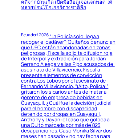
คดีจากบ้านเกิด เปิดมือถือดูเจอแจ็กพอต ได้
ทลายบ่อนโป๊กเกอร์ต่างชาติอีก
Ecuador! 2026
“La Policía solo llega a
recoger el cadáver”: Quiteños denuncian
que UPC están abandonadas en zonas
peligrosas, Fiscalía solicita difusión roja
de Interpol y extradición para Jordán
Serrano Aleaga y alias Pipo acusados del
asesinato de Villavicencio, Fiscalía
presenta elementos de convicción
contra Los Lobos por el asesinato de
Fernando Villavicencio, “¡Alto, Policía!”
gritaron los sicarios antes de matar a
gerente de empresa de bebidas en
Guayaquil, ¿Cuál fue la decisión judicial
para el hombre con discapacidad
detenido por drogas en Guayaquil,
Anthony y Dayan: el caso que golpea a
una Quito marcada por más de 823
desapariciones, Caso Monika Silva: dos
meses han pasado y no hay fecha para