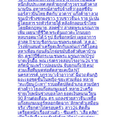
หนีกลับประเทศ สุดท้ายถูกตำรวจรวบตัวคาส
นามบิน, อุทาหรณ์สายรับจ้างหิ้ว! ออสซี่จับ
แอร์สาวบินไทย ติดกับ ‘อวตาร’ แก๊งค้ายา ลวง
ขนเป๋าช้างซุกผงขาว, รวบชาวจีน 4 ราย ปะปน
ผู้โดยสาร รถทัวร์สายใต้ หลังลักลอบเข้าไทย
โดยผิดกฎหมาย, สลดซ้ำ! ล่าสุดพระมรณภาพ
เพิ่ม เผยนาทีชีวิต พระต้นแถวตะโกนบอก
หลบรอดมาได้ 5 รูป, ยิ่งช็อกหนัก! เผยอาการ
ล่าสุด 11 ขวบ ซิ่งกระบะชนพระธุดงค์, ‘ส.ต.อ.’
โรงพักแสมดำเครียดเลิกกับแฟนเก่าวิดีโอคอ
ลหาเพื่อน ก่อนลั่นไกจ่อขมับยิงตัวดับคาบ้าน
พัก, ดช.11ปีซิ่งกระบะชนพระ มรณภาพ10รูป
บาดเจ็บอื้อ, พณ.เร่งตรวจสอบโรงงาน 24 ราย
สกัดน้ำมะพร้าวปลอมปน, จับยกแก๊ง 18 คน!
สวมเสื้อทีมมุดท่อตัดสายเคเบิล NT
นครสวรรค์, บุกรวบ “เจ้าอาวาส” ฉี่ม่วง ค้นกุฏิ
ผงะเจอชุดชั้นในหญิง-ขยะท่วมห้อง, ทลาย
“ทะเบียน G เทา” รวบอดีตปลัดอำเภอ สวมบัตร
ต่างด้าว โยงแก๊งสแกมเมอร์, ทลาย 2 เครือ
ข่ายเว็บพนันช่วงบอลโลก ยอดเงินหมุนเวียน
90 ล้านต่อเดือน, ตร. แถลงช่วยสาวจีน เหยื่อ
แก๊งสแกมเมอร์หลอกจัดฉาก ‘ลักพาตัวเสมือน
จริง’ เรียกค่าไถ่ครอบครัว, สาว 24 คิดสั้น
เครียดหนักเรื่องส่วนตัว – ซึมเศร้า, “เสือ ดุสิต”
เปิดใจกับสื่อ ยอมรับทำร้าย “มิรา” แต่แค่ตบ