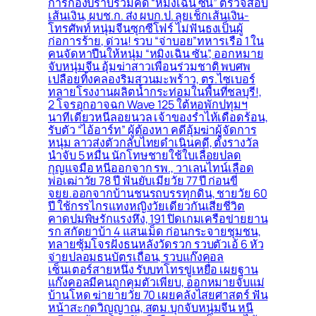
การกองปราบร่วมคดี “หมิงเฉิน ซัน” ตรวจสอบ
เส้นเงิน, ผบช.ก. ส่ง ผบก.ป. ลุยเช็กเส้นเงิน-
โทรศัพท์ หนุ่มจีนซุกซีโฟร์ ไม่ฟันธงเป็นผู้
ก่อการร้าย, ด่วน! รวบ “จ่าบอย”ทหารเรือ 1 ใน
คนจัดหาปืนให้หนุ่ม “หมิงเฉิน ซัน”, ออกหมาย
จับหนุ่มจีน อุ้มฆ่าสาวเพื่อนร่วมชาติ พบศพ
เปลือยทิ้งคลองริมสวนมะพร้าว, ตร.ไซเบอร์
ทลายโรงงานผลิตน้ำกระท่อมในพื้นที่ชลบุรี!,
2 โจรอุกอาจฉก Wave 125 ใต้หอพักปทุมฯ
นาทีเดียวหนีลอยนวล เจ้าของร่ำไห้เดือดร้อน,
รับตัว “ไอ้อาร์ท” ผู้ต้องหา คดีอุ้มฆ่าผู้จัดการ
หนุ่ม ลาวส่งตัวกลับไทยดำเนินคดี, ตั้งรางวัล
นำจับ 5 หมื่น นักโทษชายใช้ใบเลื่อยปลด
กุญแจมือ หนีออกจาก รพ., วาเลนไทน์เลือด
พ่อเฒ่าวัย 78 ปี ฟันยับเมียวัย 77 ปี ก่อนขี่
จยย.ออกจากบ้านชนรถบรรทุกดิน, ชายวัย 60
ปี ใช้กรรไกรแทงหญิงวัยเดียวกันเสียชีวิต
คาดปมพิษรักแรงหึง, 191 ปิดเกมเครือข่ายยาน
รก สกัดยาบ้า 4 แสนเม็ด ก่อนกระจายชุมชน,
ทลายซุ้มโจรฝั่งธนหลังวัดรวก รวบตัวเอ้ 6 หัว
จ่ายปลอมธนบัตรเถื่อน, รวบแก๊งคอล
เซ็นเตอร์สายหนึ่ง รับบทโทรขู่เหยื่อ เผยฐาน
แก๊งคอลมีคนถูกคุมตัวเพียบ, ออกหมายจับแม่
บ้านโหด ฆ่ายายวัย 70 เผยคลั่งไสยศาสตร์ ฟัน
หน้าสะกดวิญญาณ, สตม.บุกจับหนุ่มจีน หนี