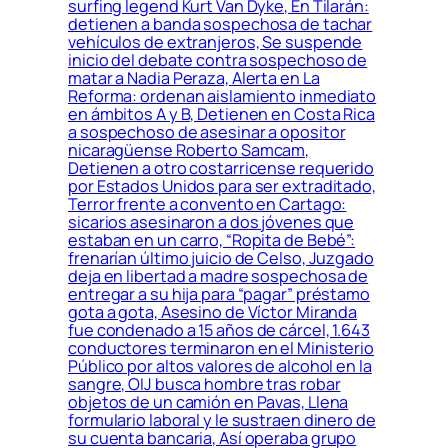
surfing legend Kurt Van Dyke, En Tilarán:
detienen a banda sospechosa de tachar
vehículos de extranjeros, Se suspende
inicio del debate contra sospechoso de
matar a Nadia Peraza, Alerta en La
Reforma: ordenan aislamiento inmediato
en ámbitos A y B, Detienen en Costa Rica
a sospechoso de asesinar a opositor
nicaragüense Roberto Samcam,
Detienen a otro costarricense requerido
por Estados Unidos para ser extraditado,
Terror frente a convento en Cartago:
sicarios asesinaron a dos jóvenes que
estaban en un carro, “Ropita de Bebé”:
frenarían último juicio de Celso, Juzgado
deja en libertad a madre sospechosa de
entregar a su hija para “pagar” préstamo
gota a gota, Asesino de Víctor Miranda
fue condenado a 15 años de cárcel, 1.643
conductores terminaron en el Ministerio
Público por altos valores de alcohol en la
sangre, OIJ busca hombre tras robar
objetos de un camión en Pavas, Llena
formulario laboral y le sustraen dinero de
su cuenta bancaria, Así operaba grupo