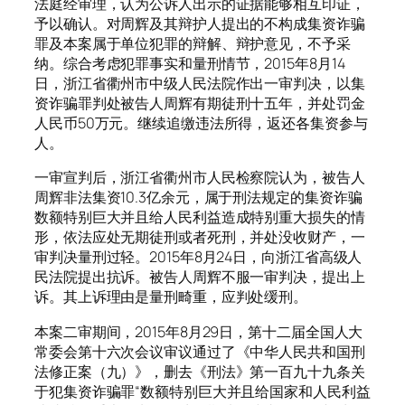
法庭经审理，认为公诉人出示的证据能够相互印证，
予以确认。对周辉及其辩护人提出的不构成集资诈骗
罪及本案属于单位犯罪的辩解、辩护意见，不予采
纳。综合考虑犯罪事实和量刑情节，2015年8月14
日，浙江省衢州市中级人民法院作出一审判决，以集
资诈骗罪判处被告人周辉有期徒刑十五年，并处罚金
人民币50万元。继续追缴违法所得，返还各集资参与
人。
一审宣判后，浙江省衢州市人民检察院认为，被告人
周辉非法集资10.3亿余元，属于刑法规定的集资诈骗
数额特别巨大并且给人民利益造成特别重大损失的情
形，依法应处无期徒刑或者死刑，并处没收财产，一
审判决量刑过轻。2015年8月24日，向浙江省高级人
民法院提出抗诉。被告人周辉不服一审判决，提出上
诉。其上诉理由是量刑畸重，应判处缓刑。
本案二审期间，2015年8月29日，第十二届全国人大
常委会第十六次会议审议通过了《中华人民共和国刑
法修正案（九）》，删去《刑法》第一百九十九条关
于犯集资诈骗罪“数额特别巨大并且给国家和人民利益