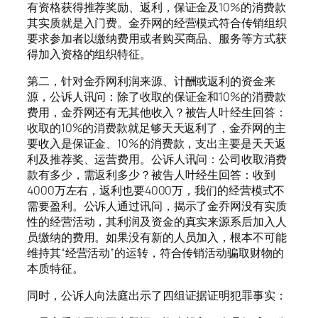
有资格获得推荐奖励、返利，保证金及10%的消费款
其实质就是入门费。金乔网的经营模式符合传销组织
要求参加者以缴纳费用或者购买商品、服务等方式获
得加入资格的组织特征。
第二，针对金乔网利润来源、计酬或返利的资金来
源，公诉人讯问：除了收取的保证金和10%的消费款
费用，金乔网还有无其他收入？被告人叶经生回答：
收取的10%的消费款就足够天天返利了，金乔网的主
要收入是保证金、10%的消费款，支出主要是天天返
利及推荐奖、运营费用。公诉人讯问：公司收取消费
款有多少，需返利多少？被告人叶经生回答：收到
4000万左右，返利也要4000万，我们的经营模式不
需要盈利。公诉人通过讯问，揭示了金乔网没有实质
性的经营活动，其利润及资金的真实来源系后加入人
员缴纳的费用。如果没有新的人员加入，根本不可能
维持其“经营活动”的运转，符合传销活动骗取财物的
本质特征。
同时，公诉人向法庭出示了四组证据证明犯罪事实：