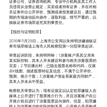
证券公司、证券咨询机构、专业中介机构及其工作人
员违背从业禁止规定，买卖或者持有证券，并在对相
关证券作出公开评价、预测或者投资建议后，通过预
期的市场波动反向操作，谋取利益，情节严重的，以
操纵证券市场罪追究其刑事责任。
【指控与证明犯罪】
2016年11月29日，上海市公安局以朱炜明涉嫌操纵证
券市场罪移送上海市人民检察院第一分院审查起诉。
审查起诉阶段，朱炜明辩称：1.涉案账户系其父亲朱
某实际控制，其本人并未建议和参与相关涉案股票的
买卖；2.节目播出时，已隐去股票名称和代码，仅展
示K线图、描述股票特征及信息，不属于公开评价、
预测、推介个股；3.涉案账户资金系家庭共同财产，
其本人并未从中受益。
检察机关审查认为，现有证据足以认定犯罪嫌疑人在
媒体上公开进行了股票推介行为，并且涉案账户在公
开推介前后进行了涉案股票反向操作。但是，犯罪嫌
疑人与涉案账户的实际控制关系，公开推介是否构成