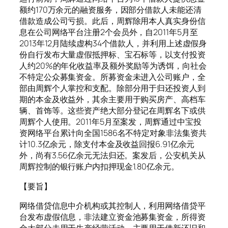
额约170万余元的融资服务，因部分借款人未能还清
借款造成公司亏损。此后，周辉除用本人真实身份信
息在公司网络平台注册2个会员外，自2011年5月至
2013年12月陆续虚构34个借款人，并利用上述虚假身
份自行发布大量虚假抵押标、宝石标等，以支付投资
人约20%的年化收益率及额外奖励等为诱饵，向社会
不特定公众募集资金。所募资金未进入公司账户，全
部由周辉个人掌控和支配。除部分用于归还投资人到
期的本金及收益外，其余主要用于购买房产、高档车
辆、首饰等。这些资产绝大部分登记在周辉名下或供
周辉个人使用。2011年5月至案发，周辉通过中宝投
资网络平台累计向全国1586名不特定对象非法集资共
计10.3亿余元，除支付本金及收益回报6.91亿余元
外，尚有3.56亿余元无法归还。案发后，公安机关从
周辉控制的银行账户内扣押现金1.80亿余元。
【要旨】
网络借贷信息中介机构或其控制人，利用网络借贷平
台发布虚假信息，非法建立资金池募集资金，所得资
金大部分未用于生产经营活动，主要用于借新还旧和