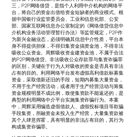
三，P2P网络借贷，是指个人利用中介机构的网络平
台，将自己的资金出借给资金短缺者的商业模式。根
据中国银行业监管委员会、工业和信息化部、公安
部、国家互联网信息办公室制定的《网络借贷信息中
介机构业务活动管理暂行办法》等监管规定，P2P作
为新兴金融业态，必须明确其信息中介性质，平台本
身不得提供担保，不得归集资金搞资金池，不得非法
吸收公众资金。周辉吸收资金建资金池，不属于合法
的P2P网络借贷。非法吸收公众存款罪与集资诈骗罪
的区别，关键在于行为人对吸收的资金是否具有非法
占有的目的。利用网络平台发布虚假高利借款标募集
资金，采取借新还旧的手段，短期内募集大量资金，
不用于生产经营活动，或者用于生产经营活动与筹集
资金规模明显不成比例，致使集资款不能返还的，是
典型的利用网络中介平台实施集资诈骗行为。本案
中，周辉采用编造虚假借款人、虚假投标项目等欺骗
手段集资，所融资金未投入生产经营，大量集资款被
其个人肆意挥霍，具有明显的非法占有目的，其行为
构成集资诈骗罪。