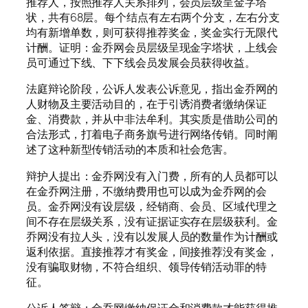
推荐人，按照推荐人关系排列，会员层级呈金字塔
状，共有68层。每个结点有左右两个分支，左右分支
均有新增单数，则可获得推荐奖金，奖金实行无限代
计酬。证明：金乔网会员层级呈现金字塔状，上线会
员可通过下线、下下线会员发展会员获得收益。
法庭辩论阶段，公诉人发表公诉意见，指出金乔网的
人财物及主要活动目的，在于引诱消费者缴纳保证
金、消费款，并从中非法牟利。其实质是借助公司的
合法形式，打着电子商务旗号进行网络传销。同时阐
述了这种新型传销活动的本质和社会危害。
辩护人提出：金乔网没有入门费，所有的人员都可以
在金乔网注册，不缴纳费用也可以成为金乔网的会
员。金乔网没有设层级，经销商、会员、区域代理之
间不存在层级关系，没有证据证实存在层级获利。金
乔网没有拉人头，没有以发展人员的数量作为计酬或
返利依据。直接推荐才有奖金，间接推荐没有奖金，
没有骗取财物，不符合组织、领导传销活动罪的特
征。
公诉人答辩：金乔网缴纳保证金和消费款才能获得推