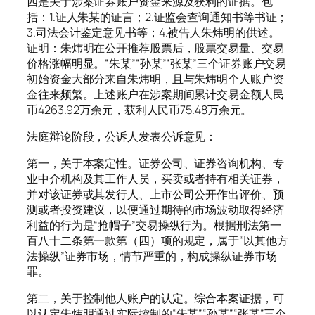
四是关于涉案证券账户资金来源及获利的证据。包
括：1.证人朱某的证言；2.证监会查询通知书等书证；
3.司法会计鉴定意见书等；4.被告人朱炜明的供述。
证明：朱炜明在公开推荐股票后，股票交易量、交易
价格涨幅明显。“朱某”“孙某”“张某”三个证券账户交易
初始资金大部分来自朱炜明，且与朱炜明个人账户资
金往来频繁。上述账户在涉案期间累计交易金额人民
币4263.92万余元，获利人民币75.48万余元。
法庭辩论阶段，公诉人发表公诉意见：
第一，关于本案定性。证券公司、证券咨询机构、专
业中介机构及其工作人员，买卖或者持有相关证券，
并对该证券或其发行人、上市公司公开作出评价、预
测或者投资建议，以便通过期待的市场波动取得经济
利益的行为是“抢帽子”交易操纵行为。根据刑法第一
百八十二条第一款第（四）项的规定，属于“以其他方
法操纵”证券市场，情节严重的，构成操纵证券市场
罪。
第二，关于控制他人账户的认定。综合本案证据，可
以认定朱炜明通过实际控制的“朱某”“孙某”“张某”三个