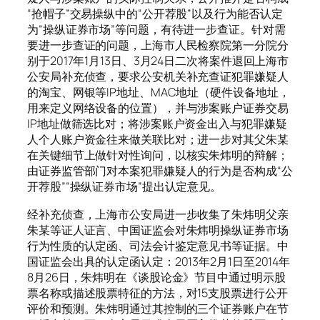
“抢帽子”交易操纵中的“公开荐股”以及行为能否认定
为“操纵证券市场”等问题，有待进一步查证。针对需
要进一步查证的问题，上海市人民检察院第一分院分
别于2017年1月13日、3月24日二次将案件退回上海市
公安局补充侦查，要求公安机关补充查证犯罪嫌疑人
的淘宝、网银等IP地址、MAC地址（硬件设备地址，
用来定义网络设备的位置），并与涉案账户证券交易
IP地址做筛选比对；将涉案账户资金出入与犯罪嫌疑
人个人账户资金往来做关联比对；进一步对其父朱某
在关键细节上做针对性询问，以核实朱炜明的辩解；
由证券监管部门对本案犯罪嫌疑人的行为是否构成“公
开荐股”“操纵证券市场”提出认定意见。
经补充侦查，上海市公安局进一步收集了朱炜明父亲
朱某等证人证言、中国证监会对朱炜明操纵证券市场
行为性质的认定函、司法会计鉴定意见书等证据。中
国证监会出具的认定函认定：2013年2月1日至2014年
8月26日，朱炜明在《谈股论金》节目中通过明示股
票名称或描述股票特征的方法，对15支股票进行公开
评价和预测。朱炜明通过其控制的三个证券账户在节