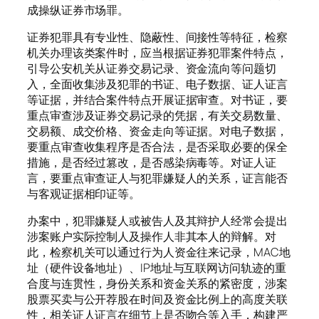
成操纵证券市场罪。
证券犯罪具有专业性、隐蔽性、间接性等特征，检察
机关办理该类案件时，应当根据证券犯罪案件特点，
引导公安机关从证券交易记录、资金流向等问题切
入，全面收集涉及犯罪的书证、电子数据、证人证言
等证据，并结合案件特点开展证据审查。对书证，要
重点审查涉及证券交易记录的凭据，有关交易数量、
交易额、成交价格、资金走向等证据。对电子数据，
要重点审查收集程序是否合法，是否采取必要的保全
措施，是否经过篡改，是否感染病毒等。对证人证
言，要重点审查证人与犯罪嫌疑人的关系，证言能否
与客观证据相印证等。
办案中，犯罪嫌疑人或被告人及其辩护人经常会提出
涉案账户实际控制人及操作人非其本人的辩解。对
此，检察机关可以通过行为人资金往来记录，MAC地
址（硬件设备地址）、IP地址与互联网访问轨迹的重
合度与连贯性，身份关系和资金关系的紧密度，涉案
股票买卖与公开荐股在时间及资金比例上的高度关联
性，相关证人证言在细节上是否吻合等入手，构建严