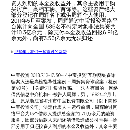
资人到期的本金及收益外，其余主要用于购
买房产、高档车辆、首饰等。这些资产绝大
部分登记在周辉名下或供周辉个人使用。
2011年5月至案发，周辉通过中宝投资网络平
台累计向全国1586名不特定对象非法集资共
计10.3亿余元，除支付本金及收益回报6.91亿
余元外，尚有3.56亿余元无法归还
in
那些年，我们一起雷过的网贷
中宝投资 2018.7.12-17:30······”中宝投资”互联网集资诈
骗案入选最高检指导性案例······周辉集资诈骗案（检例
第40号）【关键词】集资诈骗、非法占有目的、网络
借贷信息中介机构······被告人周辉，男，1982年2月出
生，原系浙江省衢州市中宝投资有限公司（以下简称
中宝投资公司）法定代表人······运行前期，周辉通过网
络平台为13个借款人提供总金额约170万余元的融资
服务，因部分借款人未能还清借款造成公司亏损······除
部分用于归还投资人到期的本金及收益外，其余主要