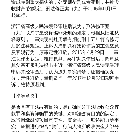
造成特别重大损失的，处无期徒刑或者死刑，并处没
收财产”的规定。刑法修正案（九）于2015年11月1日
起施行。
浙江省高级人民法院经审理后认为，刑法修正案
（九）取消了集资诈骗罪死刑的规定，根据从旧兼从
轻原则，一审法院判处周辉有期徒刑十五年符合修订
后的法律规定。上诉人周辉具有集资诈骗的主观故意
及客观行为，原审定性准确。2016年4月29日，二审
法院作出裁定，维持原判。终审判决作出后，周辉及
其父亲不服判决提出申诉，浙江省高级人民法院受理
申诉并经审查后，认为原判事实清楚，证据确实充
分，定性准确，量刑适当，于2017年12月22日驳回申
诉，维持原裁判。
【指导意义】
是否具有非法占有目的，是正确区分非法吸收公众存
款罪和集资诈骗罪的关键。对非法占有目的的认定，
应当围绕融资项目真实性、资金去向、归还能力等事
实、证据进行综合判断。行为人将所吸收资金大部分