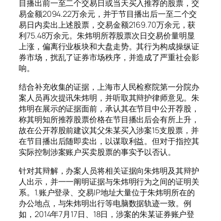
目播出前一至二个交易日或当天买入推荐的股票，交
易金额2094.22万余元，并于节目播出后一至二个交
易日内卖出上述股票，交易金额2169.70万余元，获
利75.48万余元。朱炜明所荐股票次日交易价量明显
上涨，偏离行业板块和大盘走势。其行为构成操纵证
券市场，扰乱了证券市场秩序，并造成了严重社会影
响。
结合补充收集的证据，上海市人民检察院第一分院办
案人员再次提讯朱炜明，并听取其辩护律师意见。朱
炜明在展示的证据面前，承认其在节目中公开荐股，
称其明知所推荐股票价格在节目播出后会有所上升，
故在公开荐股前建议其父朱某买入涉案15支股票，并
在节目播出后随即卖出，以谋取利益。但对于指控其
实际控制涉案账户买卖股票的事实予以否认。
针对其辩解，办案人员将相关证据向朱炜明及其辩护
人出示，并一一阐明证据与朱炜明行为之间的证明关
系。1.账户登录、交易IP地址大量位于朱炜明所在的
办公地点，与朱炜明出行等电脑数据轨迹一致。例
如，2014年7月17日、18日，涉案的朱某证券账户登