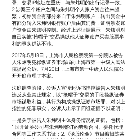
录、交易IP地址在重庆，与朱炜明的出行记录一致。
2.涉案三个账户之间与朱炜明个人账户资金往来频
繁，初始资金有部分来自于朱炜明账户，转出资金中
有部分转入朱炜明银行账户后由其消费，证明涉案账
户资金由朱炜明控制。经过上述证据展示，朱炜明对
自己实施“抢帽子”交易操纵他人证券账户买卖股票牟
利的事实供认不讳。
2017年5月18日，上海市人民检察院第一分院以被告
人朱炜明犯操纵证券市场罪向上海市第一中级人民法
院提起公诉。7月20日，上海市第一中级人民法院公
开开庭审理了本案。
法庭调查阶段，公诉人宣读起诉书指控被告人朱炜明
违反从业禁止规定，以“抢帽子”交易的手段操纵证券
市场谋取利益，其行为构成操纵证券市场罪。对以上
指控的犯罪事实，公诉人出示了四组证据予以证明：
一是关于被告人朱炜明主体身份情况的证据。包括：
1.国开证券公司与朱炜明签订的劳动合同、委托代理
合同等工作关系书证；2.《谈股论金》节目编辑陈某