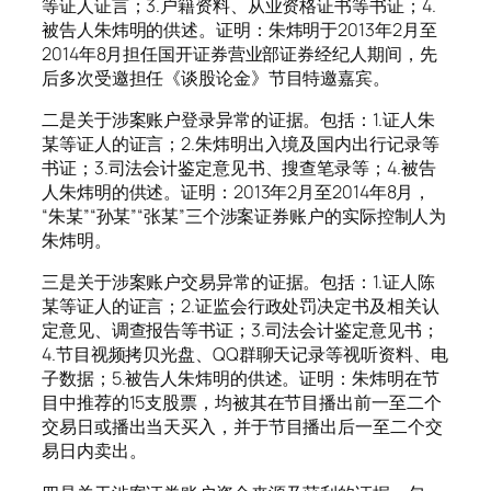
等证人证言；3.户籍资料、从业资格证书等书证；4.
被告人朱炜明的供述。证明：朱炜明于2013年2月至
2014年8月担任国开证券营业部证券经纪人期间，先
后多次受邀担任《谈股论金》节目特邀嘉宾。
二是关于涉案账户登录异常的证据。包括：1.证人朱
某等证人的证言；2.朱炜明出入境及国内出行记录等
书证；3.司法会计鉴定意见书、搜查笔录等；4.被告
人朱炜明的供述。证明：2013年2月至2014年8月，
“朱某”“孙某”“张某”三个涉案证券账户的实际控制人为
朱炜明。
三是关于涉案账户交易异常的证据。包括：1.证人陈
某等证人的证言；2.证监会行政处罚决定书及相关认
定意见、调查报告等书证；3.司法会计鉴定意见书；
4.节目视频拷贝光盘、QQ群聊天记录等视听资料、电
子数据；5.被告人朱炜明的供述。证明：朱炜明在节
目中推荐的15支股票，均被其在节目播出前一至二个
交易日或播出当天买入，并于节目播出后一至二个交
易日内卖出。