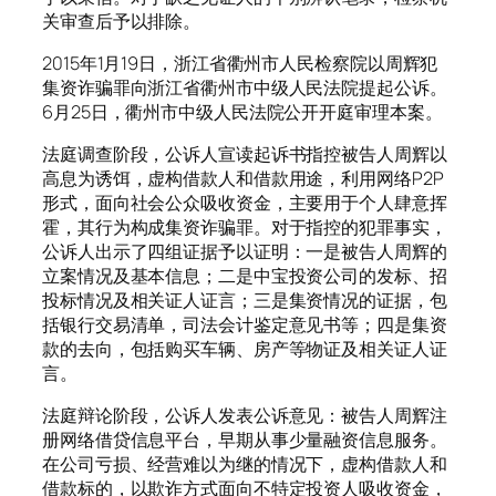
关审查后予以排除。
2015年1月19日，浙江省衢州市人民检察院以周辉犯
集资诈骗罪向浙江省衢州市中级人民法院提起公诉。
6月25日，衢州市中级人民法院公开开庭审理本案。
法庭调查阶段，公诉人宣读起诉书指控被告人周辉以
高息为诱饵，虚构借款人和借款用途，利用网络P2P
形式，面向社会公众吸收资金，主要用于个人肆意挥
霍，其行为构成集资诈骗罪。对于指控的犯罪事实，
公诉人出示了四组证据予以证明：一是被告人周辉的
立案情况及基本信息；二是中宝投资公司的发标、招
投标情况及相关证人证言；三是集资情况的证据，包
括银行交易清单，司法会计鉴定意见书等；四是集资
款的去向，包括购买车辆、房产等物证及相关证人证
言。
法庭辩论阶段，公诉人发表公诉意见：被告人周辉注
册网络借贷信息平台，早期从事少量融资信息服务。
在公司亏损、经营难以为继的情况下，虚构借款人和
借款标的，以欺诈方式面向不特定投资人吸收资金，