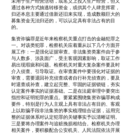
未用于生产经营活动，或名义上投入生产经营，但又
通过各种方式抽逃转移资金，或供其个人肆意挥霍，
归还本息主要通过借新还旧来实现，造成数额巨大的
募集资金无法归还的，可以认定具有非法占有的目
的。
集资诈骗罪是近年来检察机关重点打击的金融犯罪之
一。对该类犯罪，检察机关应着重从以下几个方面开
展工作：一是强化证据审查。非法集资类案件由于参
与人数多、涉及面广，受主客观因素影响，取证工作
易出现瑕疵和问题。检察机关对重大复杂案件要及时
介入侦查、引导取证。在审查案件中要强化对证据的
审查，需要退回补充侦查或者自行补充侦查的，要及
时退查或补查，建立起完整、牢固的证据锁链，夯实
认定案件事实的证据基础。二是在法庭审理中要突出
指控和证明犯罪的重点。要紧紧围绕集资诈骗罪构成
要件，特别是行为人主观上具有非法占有目的、客观
上以欺骗手段非法集资的事实梳理组合证据，运用完
整的证据体系对认定犯罪的关键事实予以清晰证明。
三是要将办理案件与追赃挽损相结合。检察机关办理
相关案件，要积极配合公安机关、人民法院依法开展