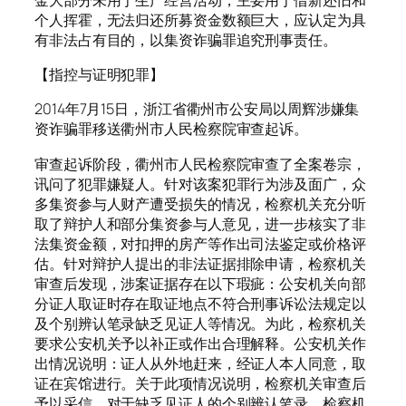
个人挥霍，无法归还所募资金数额巨大，应认定为具
有非法占有目的，以集资诈骗罪追究刑事责任。
【指控与证明犯罪】
2014年7月15日，浙江省衢州市公安局以周辉涉嫌集
资诈骗罪移送衢州市人民检察院审查起诉。
审查起诉阶段，衢州市人民检察院审查了全案卷宗，
讯问了犯罪嫌疑人。针对该案犯罪行为涉及面广，众
多集资参与人财产遭受损失的情况，检察机关充分听
取了辩护人和部分集资参与人意见，进一步核实了非
法集资金额，对扣押的房产等作出司法鉴定或价格评
估。针对辩护人提出的非法证据排除申请，检察机关
审查后发现，涉案证据存在以下瑕疵：公安机关向部
分证人取证时存在取证地点不符合刑事诉讼法规定以
及个别辨认笔录缺乏见证人等情况。为此，检察机关
要求公安机关予以补正或作出合理解释。公安机关作
出情况说明：证人从外地赶来，经证人本人同意，取
证在宾馆进行。关于此项情况说明，检察机关审查后
予以采信。对于缺乏见证人的个别辨认笔录，检察机