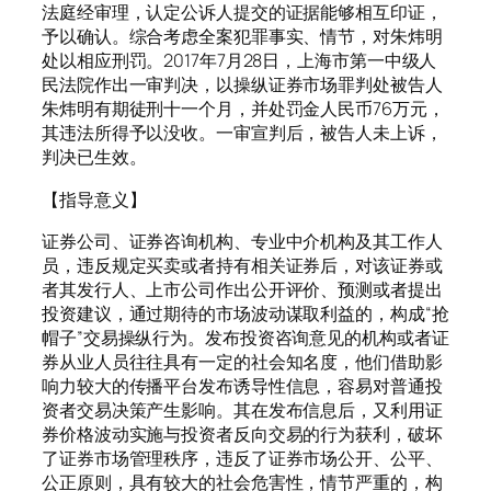
法庭经审理，认定公诉人提交的证据能够相互印证，
予以确认。综合考虑全案犯罪事实、情节，对朱炜明
处以相应刑罚。2017年7月28日，上海市第一中级人
民法院作出一审判决，以操纵证券市场罪判处被告人
朱炜明有期徒刑十一个月，并处罚金人民币76万元，
其违法所得予以没收。一审宣判后，被告人未上诉，
判决已生效。
【指导意义】
证券公司、证券咨询机构、专业中介机构及其工作人
员，违反规定买卖或者持有相关证券后，对该证券或
者其发行人、上市公司作出公开评价、预测或者提出
投资建议，通过期待的市场波动谋取利益的，构成“抢
帽子”交易操纵行为。发布投资咨询意见的机构或者证
券从业人员往往具有一定的社会知名度，他们借助影
响力较大的传播平台发布诱导性信息，容易对普通投
资者交易决策产生影响。其在发布信息后，又利用证
券价格波动实施与投资者反向交易的行为获利，破坏
了证券市场管理秩序，违反了证券市场公开、公平、
公正原则，具有较大的社会危害性，情节严重的，构