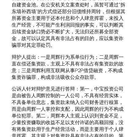
自建资金池。在公安机关立案查处时，虽暂可通过“拆
东墙补西墙”的方式偿还部分旧债维持周转，但根据其
所募资金主要用于还本付息和个人肆意挥霍，未投入
生产经营，不可能产生利润回报的事实，可以判断其
后续资金缺口势必不断扩大，无法归还所募全部资
金，故可以认定其具有非法占有的目的，应以集资诈
骗罪对其定罪处罚。
辩护人提出：一是周辉行为系单位行为；二是周辉一
直在偿还集资款，主观上不具有非法占有集资款的故
意；三是周辉利用互联网从事P2P借贷融资，不构成
集资诈骗罪，构成非法吸收公众存款罪。
公诉人针对辩护意见进行答辩：第一，中宝投资公司
是由被告人周辉控制的一人公司，不具有经营实体，
不具备单位意志，集资款未纳入公司财务进行核算，
而是由周辉一人掌控和支配，因此周辉的行为不构成
单位犯罪。第二，周辉本人主观上认识到资金不足，
少量投资赚取的收益不足以支付许诺的高额回报，没
有将集资款用于生产经营活动，而是主要用于个人肆
意挥霍，其主观上对集资款具有非法占有的目的。第