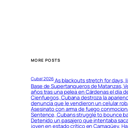
MORE POSTS
Cuba! 2026
As blackouts stretch for days, l
Base de Supertanqueros de Matanzas, Vec
años tras una pelea en Cárdenas el día 
Cienfuegos, Cubana destroza la aparienci
denuncia que le vendieron un celular roba
Asesinato con arma de fuego conmociona 
Sentence, Cubans struggle to bounce back a
Detenido un pasajero que intentaba sacar
joven en estado crítico en Camagüey, Ha