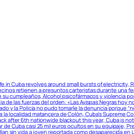
ife in Cuba revolves around small bursts of electricity
inos retienen a presuntos carteristas durante una fe
de su cumpleaños, Alcohol psicofármacos y violencia p
a de las fuerzas del orden: «Las Avispas Negras hoy n
do y la Policía no pudo tomarle la denuncia porque “no
la localidad matancera de Colón, Cuba’s Supreme Cour
fter 6th nationwide blackout this year, Cuba is not a t
 de Cuba casi 25 mil euros ocultos en su equipaje, Pre
llan sin vida a joven reportada como desaparecida en 