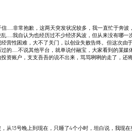
致投资人的公开信……非常抱歉，这两天突发状况较多，我一直忙于
乱……我自认为也经历过不少经济风波，但从来没有哪一
现经营性困难，大不了关门，以创业失败告终。但这次由
过的……不说其他平台，就单说付融宝，大家看到的某媒
的投资账户，支支吾吾的说不出来，骂骂咧咧的走了，还
，从13号晚上到现在，只睡了4个小时，坦白说，我现