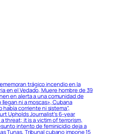
, Rememoran trágico incendio en la
ria en el Vedado, Muere hombre de 39
onen en alerta a una comunidad de
o llegan ni a moscas», Cubana
 había corriente ni sistema”,
t Upholds Journalist’s 6-year
hreat; it is a victim of terrorism,
sunto intento de feminicidio deja a
Las Tunas, Tribunal cubano impone 15