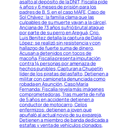
asalto al depósito de la DNIT, Fiscalía pide
4 años y 6 meses de prisión para los
padres de B. S. en el caso MAFE, Caso de
Sol Chávez: la familia clama que las
culpables de su muerte vayan a la cárcel,
Anciana de 73 años sufrió brutal ataque
por parte de su perro en Areguá, Crio.
Luis Benítez detalla la captura de Dalia
López: se realizó sin resistencia y con
hallazgo de fuerte suma de dinero,
Acusan a detenidos con tocos de
macoña, Fiscalía presenta imputación
contra 14 personas por amenaza de
hechos punibles, Capturan a Chupetín
líder de los piratas del asfalto, Detienen a
militar con camioneta denunciada como
robada en Asunción, Caso María
Fernanda: Fiscalía revela más imágenes
comprometedoras, Tras muerte de niña
de 5 años en accidente detienen a
conductor de motocarro, Celos
enfermizos: detienen a joven que
apuñaló al actual novio de su expareja,
Detienen a miembro de banda dedicada a
estafas y venta de vehículos clonados,