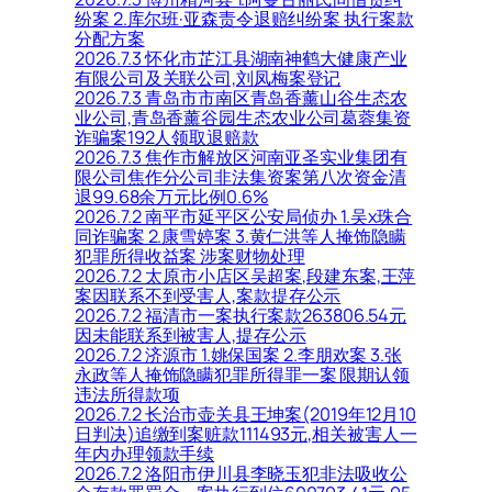
纷案 2.库尔班·亚森责令退赔纠纷案 执行案款
分配方案
2026.7.3 怀化市芷江县湖南神鹤大健康产业
有限公司及关联公司,刘凤梅案登记
2026.7.3 青岛市市南区青岛香薰山谷生态农
业公司,青岛香薰谷园生态农业公司葛蓉集资
诈骗案192人领取退赔款
2026.7.3 焦作市解放区河南亚圣实业集团有
限公司焦作分公司非法集资案第八次资金清
退99.68余万元比例0.6%
2026.7.2 南平市延平区公安局侦办 1.吴x珠合
同诈骗案 2.康雪婷案 3.黄仁洪等人掩饰隐瞒
犯罪所得收益案 涉案财物处理
2026.7.2 太原市小店区吴超案,段建东案,王萍
案因联系不到受害人,案款提存公示
2026.7.2 福清市一案执行案款263806.54元
因未能联系到被害人,提存公示
2026.7.2 济源市 1.姚保国案 2.李朋欢案 3.张
永政等人掩饰隐瞒犯罪所得罪一案 限期认领
违法所得款项
2026.7.2 长治市壶关县王坤案(2019年12月10
日判决)追缴到案赃款111493元,相关被害人一
年内办理领款手续
2026.7.2 洛阳市伊川县李晓玉犯非法吸收公