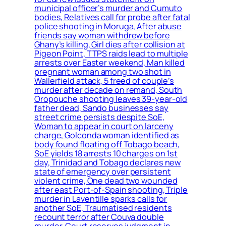
municipal officer’s murder and Cumuto
bodies, Relatives call for probe after fatal
police shooting in Moruga, After abuse
friends say woman withdrew before
Ghany’s killing, Girl dies after collision at
Pigeon Point, TTPS raids lead to multiple
arrests over Easter weekend, Man killed
pregnant woman among two shot in
Wallerfield attack, 5 freed of couple’s
murder after decade on remand, South
Oropouche shooting leaves 39-year-old
father dead, Sando businesses say
street crime persists despite SoE,
Woman to appear in court on larceny
charge, Golconda woman identified as
body found floating off Tobago beach,
SoE yields 18 arrests 10 charges on 1st
day, Trinidad and Tobago declares new
state of emergency over persistent
violent crime, One dead two wounded
after east Port-of-Spain shooting, Triple
murder in Laventille sparks calls for
another SoE, Traumatised residents
recount terror after Couva double