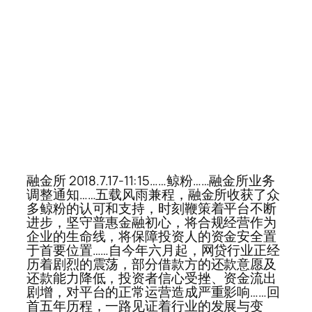
融金所 2018.7.17-11:15……鲸粉……融金所业务
调整通知……五载风雨兼程，融金所收获了众
多鲸粉的认可和支持，时刻鞭策着平台不断
进步，坚守普惠金融初心，将合规经营作为
企业的生命线，将保障投资人的资金安全置
于首要位置……自今年六月起，网贷行业正经
历着剧烈的震荡，部分借款方的还款意愿及
还款能力降低，投资者信心受挫、资金流出
剧增，对平台的正常运营造成严重影响……回
首五年历程，一路见证着行业的发展与变