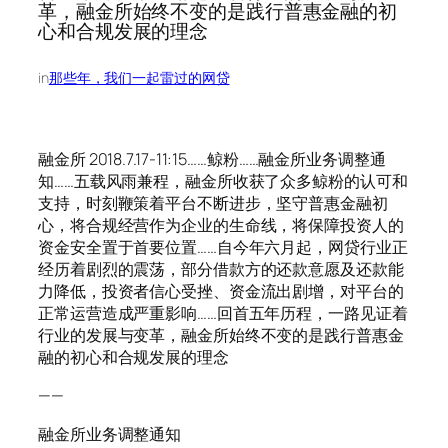
革，融金所始终不变的是践行普惠金融的初
心和合规发展的理念
in
那些年，我们一起雷过的网贷
融金所 2018.7.17-11:15……鲸粉……融金所业务调整通
知……五载风雨兼程，融金所收获了众多鲸粉的认可和
支持，时刻鞭策着平台不断进步，坚守普惠金融初
心，将合规经营作为企业的生命线，将保障投资人的
资金安全置于首要位置……自今年六月起，网贷行业正
经历着剧烈的震荡，部分借款方的还款意愿及还款能
力降低，投资者信心受挫、资金流出剧增，对平台的
正常运营造成严重影响……回首五年历程，一路见证着
行业的发展与变革，融金所始终不变的是践行普惠金
融的初心和合规发展的理念
——
融金所业务调整通知