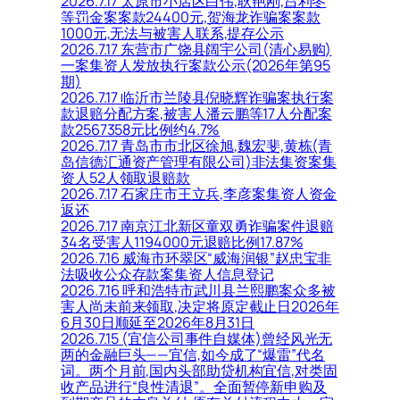
2026.7.17 太原市小店区白伟,耿艳刚,吕利冬
等罚金案案款24400元,贺海龙诈骗案案款
1000元,无法与被害人联系,提存公示
2026.7.17 东营市广饶县阔宇公司(清心易购)
一案集资人发放执行案款公示(2026年第95
期)
2026.7.17 临沂市兰陵县倪晓辉诈骗案执行案
款退赔分配方案,被害人潘云鹏等17人分配案
款2567358元比例约4.7%
2026.7.17 青岛市市北区徐旭,魏宏斐,黄栋(青
岛信德汇通资产管理有限公司)非法集资案集
资人52人领取退赔款
2026.7.17 石家庄市王立兵,李彦案集资人资金
返还
2026.7.17 南京江北新区童双勇诈骗案件退赔
34名受害人1194000元退赔比例17.87%
2026.7.16 威海市环翠区“威海润银”赵忠宝非
法吸收公众存款案集资人信息登记
2026.7.16 呼和浩特市武川县兰熙鹏案众多被
害人尚未前来领取,决定将原定截止日2026年
6月30日顺延至2026年8月31日
2026.7.15 (宜信公司事件自媒体)曾经风光无
两的金融巨头——宜信,如今成了“爆雷”代名
词。两个月前,国内头部助贷机构宜信,对类固
收产品进行“良性清退”。全面暂停新申购及