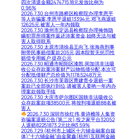
四次清退金额2474715.18元发放比例为
0.96%
2026.7.30 台州市路桥区检察院办理李恩平
等人诈骗案,李恩平退赃13394元,邓飞燕退赃
12625元,被害人一年内领取
2026.7.30 滁州市定远县检察院办理掩饰隐
瞒犯罪所得案件返还涉案资金,始终无法与被
害人取得联系
2026.7.30 太原市清徐县王向飞,张海燕刑事
附带民事赔偿案款205元,因本院暂无惩罚性
赔偿专用账户,提存公示
2026.7.30 昭通市昭阳区漆凯,闵加洪非法吸
收公众存款案涉案财产以物抵债分配,本次可
分配抵债财产总价值为1178.5248万元
2026.7.30 长沙市芙蓉区曹建责令退赔一案
案款已全部执行到位,请被害人姜艳一年内办
理案款领取手续
2026.7.30 大庆市萨尔图区国轶非法吸收公
众存款案款项38500元,将按判项退赔88名被
害人
2026.7.30 深圳市徐红伟,黄诗樵等人集资
诈骗案退赔公告(第二次),投之家平台32052
人退赔82251873.2元比例3.59%
2026.7.29 (杭州市上城区十六铺金融案自媒
体)“十六铺金融”由金聚鑫(杭州)互联网金融