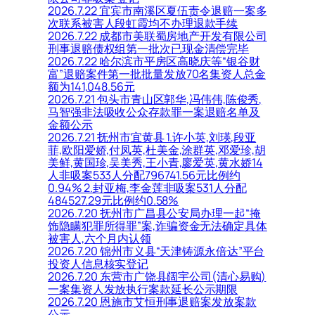
2026.7.22 宜宾市南溪区夏伍责令退赔一案多
次联系被害人段虹霞均不办理退款手续
2026.7.22 成都市美联蜀房地产开发有限公司
刑事退赔债权组第一批次已现金清偿完毕
2026.7.22 哈尔滨市平房区高晓庆等“银谷财
富”退赔案件第一批批量发放70名集资人总金
额为141,048.56元
2026.7.21 包头市青山区郭华,冯伟伟,陈俊秀,
马智强非法吸收公众存款罪一案退赔名单及
金额公示
2026.7.21 抚州市宜黄县 1.许小英,刘瑛,段亚
菲,欧阳爱娇,付凤英,杜美金,涂群英,邓爱珍,胡
美鲜,黄国珍,吴美秀,王小青,廖爱英,黄水娇14
人非吸案533人分配796741.56元比例约
0.94% 2.封亚梅,李金莲非吸案531人分配
484527.29元比例约0.58%
2026.7.20 抚州市广昌县公安局办理一起“掩
饰隐瞒犯罪所得罪”案,诈骗资金无法确定具体
被害人,六个月内认领
2026.7.20 锦州市义县“天津铸源永倍达”平台
投资人信息核实登记
2026.7.20 东营市广饶县阔宇公司(清心易购)
一案集资人发放执行案款延长公示期限
2026.7.20 恩施市艾恒刑事退赔案发放案款
公示