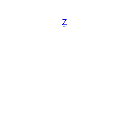
跳
至
内
Z̳
容