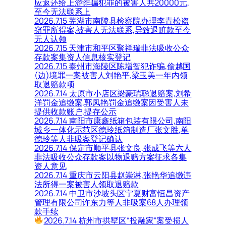
应返还给上游诈骗犯罪的被害人共20000元,
至今无法联系上
2026.7.15 芜湖市南陵县检察院办理李青松盗
窃罪所得案,被害人无法联系,导致退赃款至今
无人认领
2026.7.15 天津市和平区聚祥瑞非法吸收公众
存款案集资人信息核实登记
2026.7.15 泰州市海陵区陈增智犯诈骗,偷越国
(边)境罪一案被害人刘艳平,梁玉美一年内领
取退赔款项
2026.7.14 太原市小店区梁豪瑞聪退赔案,刘希
洋罚金追缴案,郭凤艳罚金追缴案因受害人未
提供收款账户,提存公示
2026.7.14 南阳市康鑫纸箱包装有限公司,南阳
城乡一体化示范区德玲纸箱制造厂张文胜,单
德玲等人非吸案登记确认
2026.7.14 保定市顺平县张文良,张成飞等六人
非法吸收公众存款案以物退赔方案征求各集
资人意见
2026.7.14 重庆市云阳县赵崇淋,张艳华追缴违
法所得一案被害人领取退赔款
2026.7.14 中卫市沙坡头区宁夏财富恒昌资产
管理有限公司许东力等人非吸案68人办理领
款手续
2026.7.14 杭州市拱墅区“投融家”案受损人