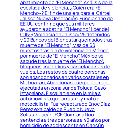
abatimiento de “El Mencho”: Análisis de la
escalada de violencia, ¿Quién era «El
Mencho»? El fin de una era para el Cártel
Jalisco Nueva Generación, Funcionario de
EE.UU. confirmó que sus militares
ayudaron a abatir a “El Mencho” líder del
CJNG, Violencia en Jalisco: 25 detenidos
y 20 Bancos del Bienestar quemados tras
muerte de “El Mencho”, Más de 60
muertos tras ola de violencia en México
por muerte de “El Mencho”, México se
sacude tras la muerte de “El Mencho”:
bloqueos, incendios y cancelaciones de
vuelos, Los restos de cuatro personas
son abandonados en varios costales en
Michoacán, Abandonan cuerpo de mujer
ejecutada en zona sur de Toluca, Caso
Iztapalapa: Fiscalía tiene en la mira a
automovilista que arrastró y mató a
motociclista, Fue recapturado Enoc Díaz
Pérez exalcalde de Pueblo Nuevo
Solistahuacán, FGE Quintana Roo
sentencia a tres personas a 40 años por
homicidio de adolescente en Cancún