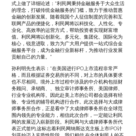
式上做了详细论述：“利民网秉持金融服务于大众生活
的理念，打破传统金融服务的门槛，致力于推动普惠
金融的创新发展。随着我国个人征信制度的完善和互
联网产品的便捷化，利民网将以科技化、人性化、专
业化、高效率的运营方式，帮助投资者实现财富增
值。利民网将以创新化、多元化、集团化、国际化为
核心，锐意进取，致力为广大用户提供一站式综合金
融服务平台，成为金融行业新标杆，为推动行业发展
贡献自己的力量。”
孙利明先生表示：“在美国进行IPO上市流程非常严
格，而且根据证券交易所的不同，对上市的具体要求
也不尽相同。境外上市过程中涉及的中介机构包括财
务顾问、承销商、、独立审计师事务所、美国律师、
行业专业机构等。因此赴美上市的公司都会选择有经
验、专业性的辅导机构进行合作。此次选择与大成律
师事务所合作，正是看中了大成律师事务所在全球范
围内领先的专业能力，相信此次合作，一定能让利民
网的发展迈入崭新阶段。利民网与大成律师事务所代
表正式签约,这标志着利民网纳斯达克主板上市IPO计
划开始迈入实质性阶段。我们相信,在全体利民人的不