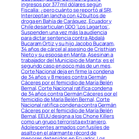
ingresos por 377 mil dólares según
Fiscalía: ¿pero cuánto se reportó al SRI,
Interceptan lancha con 42 bultos de
droga en Bahía de Caráquez, Ecuador y
Chile desarticulan GDO ‘Los Lagartos’,
Suspenden una vez más la audiencia
para dictar sentencia contra Abdalá
Bucaram Ortiz y su hijo Jacobo Bucaram,
34 años de cárcel al asesino de Cristhian
Nieto y su esposa en Manta, Asesinan a
trabajador del Municipio de Manta; es el
segundo caso en poco más de un mes,
Corte Nacional deja en firme la condena
de 34 años y 8 meses contra Germán
Cáceres por el femicidio de María Belén
Bernal, Corte Nacional ratifica condena
de 34 años contra Germán Cáceres por el
femicidio de María Belén Bernal, Corte
Nacional ratifica condena contra Germán
Cáceres por el femicidio de María Belén
Bernal, EEUU designa a los Chone Killers
como un grupo terrorista extranjero,
Adolescentes armados con fusiles de
asalto en el alarmante récord de
menores detenidos en Ecuador, Los