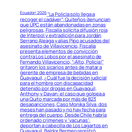
Ecuador! 2026
“La Policía solo llega a
recoger el cadáver”: Quiteños denuncian
que UPC están abandonadas en zonas
peligrosas, Fiscalía solicita difusión roja
de Interpol y extradición para Jordán
Serrano Aleaga y alias Pipo acusados del
asesinato de Villavicencio, Fiscalía
presenta elementos de convicción
contra Los Lobos por el asesinato de
Fernando Villavicencio, “¡Alto, Policía!”
gritaron los sicarios antes de matar a
gerente de empresa de bebidas en
Guayaquil, ¿Cuál fue la decisión judicial
para el hombre con discapacidad
detenido por drogas en Guayaquil,
Anthony y Dayan: el caso que golpea a
una Quito marcada por más de 823
desapariciones, Caso Monika Silva: dos
meses han pasado y no hay fecha para
entrega del cuerpo, Desde Chile habría
ordenado crímenes y ‘vacunas’:
deportan a cabecilla de Los Lagartos en
Guayaquil, Baldor Bermeo registró