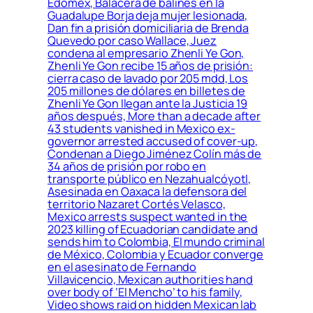
Edomex, Balacera de balines en la
Guadalupe Borja deja mujer lesionada,
Dan fin a prisión domiciliaria de Brenda
Quevedo por caso Wallace, Juez
condena al empresario Zhenli Ye Gon,
Zhenli Ye Gon recibe 15 años de prisión:
cierra caso de lavado por 205 mdd, Los
205 millones de dólares en billetes de
Zhenli Ye Gon llegan ante la Justicia 19
años después, More than a decade after
43 students vanished in Mexico ex-
governor arrested accused of cover-up,
Condenan a Diego Jiménez Colín más de
34 años de prisión por robo en
transporte público en Nezahualcóyotl,
Asesinada en Oaxaca la defensora del
territorio Nazaret Cortés Velasco,
Mexico arrests suspect wanted in the
2023 killing of Ecuadorian candidate and
sends him to Colombia, El mundo criminal
de México, Colombia y Ecuador converge
en el asesinato de Fernando
Villavicencio, Mexican authorities hand
over body of ‘El Mencho’ to his family,
Video shows raid on hidden Mexican lab