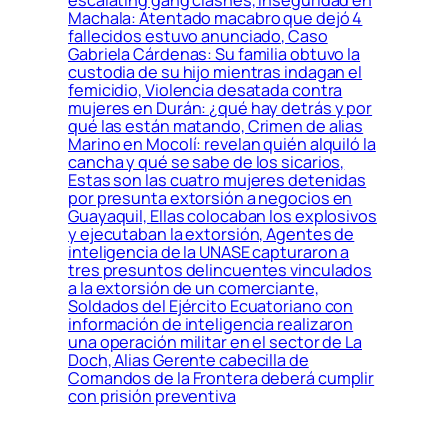
escalating gang clashes, Inseguridad en
Machala: Atentado macabro que dejó 4
fallecidos estuvo anunciado, Caso
Gabriela Cárdenas: Su familia obtuvo la
custodia de su hijo mientras indagan el
femicidio, Violencia desatada contra
mujeres en Durán: ¿qué hay detrás y por
qué las están matando, Crimen de alias
Marino en Mocolí: revelan quién alquiló la
cancha y qué se sabe de los sicarios,
Estas son las cuatro mujeres detenidas
por presunta extorsión a negocios en
Guayaquil, Ellas colocaban los explosivos
y ejecutaban la extorsión, Agentes de
inteligencia de la UNASE capturaron a
tres presuntos delincuentes vinculados
a la extorsión de un comerciante,
Soldados del Ejército Ecuatoriano con
información de inteligencia realizaron
una operación militar en el sector de La
Doch, Alias Gerente cabecilla de
Comandos de la Frontera deberá cumplir
con prisión preventiva