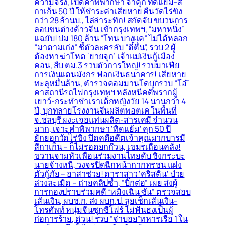
ความจริง, เปิดคำพิพากษา จำคุก ทิดแย้ม-สี
กาเก็น 50 ปี ให้ชำระค่าเสียหาย คืนวัดไร่ขิง
กว่า 28 ล้านบ., ไล่ล่าระทึก! สกัดจับ ขบวนการ
ลอบขนต่างด้าวจีน เข้ากรุงเทพฯ, “มหาหนึ่ง”
แฉยับ! ปม 180 ล้าน “โทน บางแค” ไม่ได้หลอก
“มาดามเก่ง” ชี้ตัวละครลับ “ตี๋ตื่น”, รวบ 2 ผู้
ต้องหา ฆ่าโหด ‘ยายจุก’ เจ้าแม่เงินกู้เมือง
คอน, สืบ ตม.3 รวบตัวการใหญ่! รวบมาเฟีย
การเงินแดนมังกร ฟอกเงินธนาคาร! เสียหาย
ทะลุหมื่นล้าน, ตำรวจคอมมานโดบุกรวบ “โอ๋”
คาสถานีรถไฟกรุงเทพฯ หลังหนีคดีพรากผู้
เยาว์-กระทำชำเราเด็กหญิงวัย 14 นานกว่า 4
ปี, บุกทลายโรงงานจีนผลิตพอตเค ในพื้นที่
จ.ชลบุรี ผงะเจอแท่นผลิต-สารเคมี จำนวน
มาก, เจาะคำพิพากษา ‘ทิดแย้ม’ คุก 50 ปี
ยักยอกวัดไร่ขิง ปิดคดีอดีตเจ้าคุณมากบารมี
สีกาเก็น – ก็ไม่รอดยกก๊วน, เขมรเถื่อนคลั่ง!
ขวานจามหัวเพื่อนร่วมงานไทยดับ ชิงกระบะ
นายจ้างหนี, วงจรปิดฉีกหน้ากากทรชน แฝง
ตัวกู้ภัย – อาสาช่วย! ดาราสาว ‘คริสติน’ ป่วย
ล่วงละเมิด – ถ่ายคลิปซ้ำ, “บิ๊กต่อ” เผย ส่งผู้
การกองปราบร่วมคดี “หมิงเฉิน ซัน” ตรวจสอบ
เส้นเงิน, ผบช.ก. ส่ง ผบก.ป. ลุยเช็กเส้นเงิน-
โทรศัพท์ หนุ่มจีนซุกซีโฟร์ ไม่ฟันธงเป็นผู้
ก่อการร้าย, ด่วน! รวบ “จ่าบอย”ทหารเรือ 1 ใน