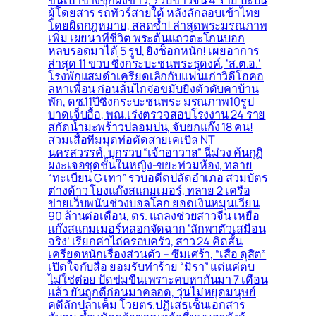
ขนเป๋าช้างซุกผงขาว, รวบชาวจีน 4 ราย ปะปน
ผู้โดยสาร รถทัวร์สายใต้ หลังลักลอบเข้าไทย
โดยผิดกฎหมาย, สลดซ้ำ! ล่าสุดพระมรณภาพ
เพิ่ม เผยนาทีชีวิต พระต้นแถวตะโกนบอก
หลบรอดมาได้ 5 รูป, ยิ่งช็อกหนัก! เผยอาการ
ล่าสุด 11 ขวบ ซิ่งกระบะชนพระธุดงค์, ‘ส.ต.อ.’
โรงพักแสมดำเครียดเลิกกับแฟนเก่าวิดีโอคอ
ลหาเพื่อน ก่อนลั่นไกจ่อขมับยิงตัวดับคาบ้าน
พัก, ดช.11ปีซิ่งกระบะชนพระ มรณภาพ10รูป
บาดเจ็บอื้อ, พณ.เร่งตรวจสอบโรงงาน 24 ราย
สกัดน้ำมะพร้าวปลอมปน, จับยกแก๊ง 18 คน!
สวมเสื้อทีมมุดท่อตัดสายเคเบิล NT
นครสวรรค์, บุกรวบ “เจ้าอาวาส” ฉี่ม่วง ค้นกุฏิ
ผงะเจอชุดชั้นในหญิง-ขยะท่วมห้อง, ทลาย
“ทะเบียน G เทา” รวบอดีตปลัดอำเภอ สวมบัตร
ต่างด้าว โยงแก๊งสแกมเมอร์, ทลาย 2 เครือ
ข่ายเว็บพนันช่วงบอลโลก ยอดเงินหมุนเวียน
90 ล้านต่อเดือน, ตร. แถลงช่วยสาวจีน เหยื่อ
แก๊งสแกมเมอร์หลอกจัดฉาก ‘ลักพาตัวเสมือน
จริง’ เรียกค่าไถ่ครอบครัว, สาว 24 คิดสั้น
เครียดหนักเรื่องส่วนตัว – ซึมเศร้า, “เสือ ดุสิต”
เปิดใจกับสื่อ ยอมรับทำร้าย “มิรา” แต่แค่ตบ
ไม่ใช่ต่อย ปัดข่มขืนเพราะคบหากันมา 7 เดือน
แล้ว ยันถูกตีก่อนมาคลอด, วุ่นไม่หยุดมนุษย์
คดีลักปลาเค็ม โวยตร.ปฏิเสธเซ็นเอกสาร