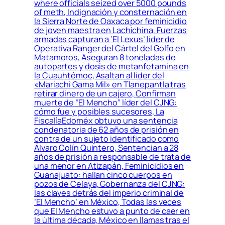
where officials seized over 5000 pounds
of meth, Indignación y consternación en
la Sierra Norte de Oaxaca por feminicidio
de joven maestra en Lachichina, Fuerzas
armadas capturan a ‘El Lexus’ líder de
Operativa Ranger del Cártel del Golfo en
Matamoros, Aseguran 8 toneladas de
autopartes y dosis de metanfetamina en
la Cuauhtémoc, Asaltan al líder del
«Mariachi Gama Mil» en Tlanepantla tras
retirar dinero de un cajero, Confirman
muerte de “El Mencho” líder del CJNG:
cómo fue y posibles sucesores, La
FiscalíaEdoméx obtuvo una sentencia
condenatoria de 62 años de prisión en
contra de un sujeto identificado como
Álvaro Colín Quintero, Sentencian a 28
años de prisión a responsable de trata de
una menor en Atizapán, Feminicidios en
Guanajuato: hallan cinco cuerpos en
pozos de Celaya, Gobernanza del CJNG:
las claves detrás del imperio criminal de
‘El Mencho’ en México, Todas las veces
que El Mencho estuvo a punto de caer en
la última década, México en llamas tras el