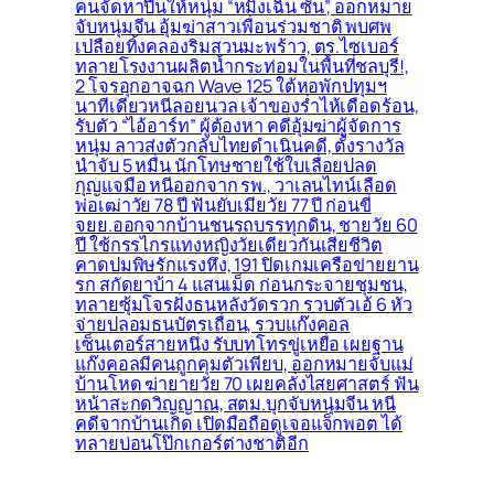
คนจัดหาปืนให้หนุ่ม “หมิงเฉิน ซัน”, ออกหมาย
จับหนุ่มจีน อุ้มฆ่าสาวเพื่อนร่วมชาติ พบศพ
เปลือยทิ้งคลองริมสวนมะพร้าว, ตร.ไซเบอร์
ทลายโรงงานผลิตน้ำกระท่อมในพื้นที่ชลบุรี!,
2 โจรอุกอาจฉก Wave 125 ใต้หอพักปทุมฯ
นาทีเดียวหนีลอยนวล เจ้าของร่ำไห้เดือดร้อน,
รับตัว “ไอ้อาร์ท” ผู้ต้องหา คดีอุ้มฆ่าผู้จัดการ
หนุ่ม ลาวส่งตัวกลับไทยดำเนินคดี, ตั้งรางวัล
นำจับ 5 หมื่น นักโทษชายใช้ใบเลื่อยปลด
กุญแจมือ หนีออกจาก รพ., วาเลนไทน์เลือด
พ่อเฒ่าวัย 78 ปี ฟันยับเมียวัย 77 ปี ก่อนขี่
จยย.ออกจากบ้านชนรถบรรทุกดิน, ชายวัย 60
ปี ใช้กรรไกรแทงหญิงวัยเดียวกันเสียชีวิต
คาดปมพิษรักแรงหึง, 191 ปิดเกมเครือข่ายยาน
รก สกัดยาบ้า 4 แสนเม็ด ก่อนกระจายชุมชน,
ทลายซุ้มโจรฝั่งธนหลังวัดรวก รวบตัวเอ้ 6 หัว
จ่ายปลอมธนบัตรเถื่อน, รวบแก๊งคอล
เซ็นเตอร์สายหนึ่ง รับบทโทรขู่เหยื่อ เผยฐาน
แก๊งคอลมีคนถูกคุมตัวเพียบ, ออกหมายจับแม่
บ้านโหด ฆ่ายายวัย 70 เผยคลั่งไสยศาสตร์ ฟัน
หน้าสะกดวิญญาณ, สตม.บุกจับหนุ่มจีน หนี
คดีจากบ้านเกิด เปิดมือถือดูเจอแจ็กพอต ได้
ทลายบ่อนโป๊กเกอร์ต่างชาติอีก