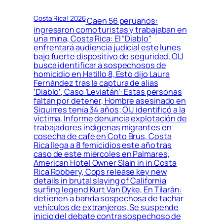
Costa Rica! 2026
Caen 56 peruanos:
ingresaron como turistas y trabajaban en
una mina, Costa Rica: El “Diablo”
enfrentará audiencia judicial este lunes
bajo fuerte dispositivo de seguridad, OIJ
busca identificar a sospechosos de
homicidio en Hatillo 8, Esto dijo Laura
Fernández tras la captura de alias
‘Diablo’, Caso ‘Leviatán’: Estas personas
faltan por detener, Hombre asesinado en
Siquirres tenía 34 años; OIJ identificó a la
víctima, Informe denuncia explotación de
trabajadores indígenas migrantes en
cosecha de café en Coto Brus, Costa
Rica llega a 8 femicidios este año tras
caso de este miércoles en Palmares,
American Hotel Owner Slain in in Costa
Rica Robbery, Cops release key new
details in brutal slaying of California
surfing legend Kurt Van Dyke, En Tilarán:
detienen a banda sospechosa de tachar
vehículos de extranjeros, Se suspende
inicio del debate contra sospechoso de