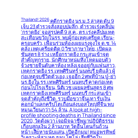
Thailand! 2026
คดีกราดยิง นร.ม.3 ล่าสุด ดับ 9
เจ็บ 23 ตำรวจสั่งสอบปมลึก, ตำรวจเร่งคลี่ปม
‘กราดยิง’ จอสรุปคดี 9 ส.ค., ตร.เร่งคลี่ปมเหตุ
สะเทือนขวัญในรร. พบผู้ก่อเหตุเครียด เรียน-
ครอบครัว, เพื่อนร่วมห้องเผยแรงจูงใจ ด.ช. 14
คลั่ง เหตุเครียดติด 0 วิชาภาษาไทย, เปิดผล
ชันสูตร 8 ร่าง เหยื่อกราดยิง กระสุนเข้าจุด
สำคัญทุกราย, นักศึกษาหนุ่มหึงโหดมอบตัว
จ้วงชายจีนดับคาห้อง หลังเจออยู่กับแฟนสาว,
เหตุกราดยิง รร.เทพศิรินทร์ นนทบุรี ยุติแล้ว ผู้
ก่อเหตุจบชีวิตตัวเอง, เจออีก 2 ศพที่บ้าน ปู่-ย่า
นร.ยิงใน รร.เทพศิรินทร์ นนทบุรี คาดก่อเหตุ
ก่อนไปโรงเรียน, นิติเวช เผยผลชันสูตร 8 ศพ
เหตุกราดยิงเทพศิรินทร์ นนทบุรี กระสุนเข้า
จุดสำคัญถึงชีวิต, รวบมือขวาจีนเทา รับเงิน
คอกม้าแลกคริปโตเถื่อนส่งบอสใหญ่ที่จีน พบ
หมุนเวียนกว่า 54 ล้าน, A look at high-
profile shooting deaths in Thailand since
2020, วัดดังผวา เจอมิจฉาชีพมาปฎิบัติธรรม
เกือบสูญเงิน 2 ล้านบาท วัดอื่นโดนกันถ้วน
หน้า เสียหายนับแสน, เปิดอีกมุม! หมอพรทิพย์
วิเคราะห์สาเหตุ ฮลุน โซโล่ เสียชีวิตใน