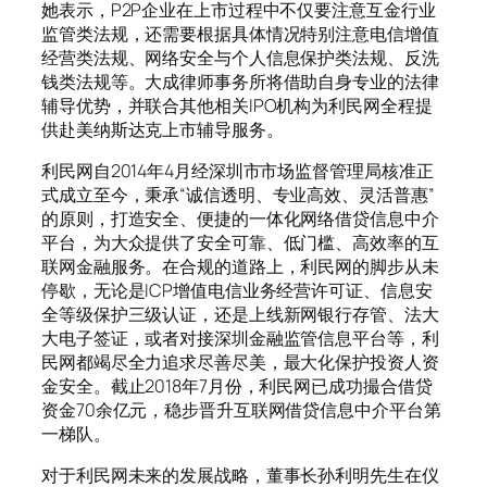
她表示，P2P企业在上市过程中不仅要注意互金行业
监管类法规，还需要根据具体情况特别注意电信增值
经营类法规、网络安全与个人信息保护类法规、反洗
钱类法规等。大成律师事务所将借助自身专业的法律
辅导优势，并联合其他相关IPO机构为利民网全程提
供赴美纳斯达克上市辅导服务。
利民网自2014年4月经深圳市市场监督管理局核准正
式成立至今，秉承“诚信透明、专业高效、灵活普惠”
的原则，打造安全、便捷的一体化网络借贷信息中介
平台，为大众提供了安全可靠、低门槛、高效率的互
联网金融服务。在合规的道路上，利民网的脚步从未
停歇，无论是ICP增值电信业务经营许可证、信息安
全等级保护三级认证，还是上线新网银行存管、法大
大电子签证，或者对接深圳金融监管信息平台等，利
民网都竭尽全力追求尽善尽美，最大化保护投资人资
金安全。截止2018年7月份，利民网已成功撮合借贷
资金70余亿元，稳步晋升互联网借贷信息中介平台第
一梯队。
对于利民网未来的发展战略，董事长孙利明先生在仪