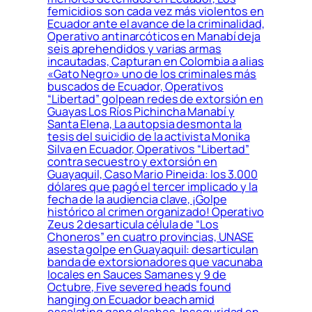
femicidios son cada vez más violentos en
Ecuador ante el avance de la criminalidad,
Operativo antinarcóticos en Manabí deja
seis aprehendidos y varias armas
incautadas, Capturan en Colombia a alias
«Gato Negro» uno de los criminales más
buscados de Ecuador, Operativos
“Libertad” golpean redes de extorsión en
Guayas Los Ríos Pichincha Manabí y
Santa Elena, La autopsia desmonta la
tesis del suicidio de la activista Monika
Silva en Ecuador, Operativos “Libertad”
contra secuestro y extorsión en
Guayaquil, Caso Mario Pineida: los 3.000
dólares que pagó el tercer implicado y la
fecha de la audiencia clave, ¡Golpe
histórico al crimen organizado! Operativo
Zeus 2 desarticula célula de “Los
Choneros” en cuatro provincias, UNASE
asesta golpe en Guayaquil: desarticulan
banda de extorsionadores que vacunaba
locales en Sauces Samanes y 9 de
Octubre, Five severed heads found
hanging on Ecuador beach amid