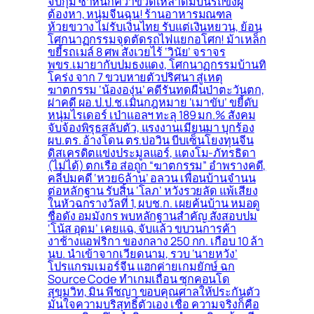
จับกุม ซ้ำหนักคว้าขวดเหล้าดื่มบนรถขังผู้
ต้องหา, หนุ่มจีนฉุน! ร้านอาหารมณฑล
ห้วยขวาง ไม่รับเงินไทย รับแต่เงินหยวน, ย้อน
โศกนาฏกรรมจุดตัดรถไฟแยกอโศก! ม้าเหล็ก
ขยี้รถเมล์ 8 ศพ สังเวยไร้ ‘วินัย’ จราจร
พขร.เมายากับปมธงแดง, โศกนาฏกรรมบ้านทิ
โคร่ง จาก 7 ขวบหายตัวปริศนา สู่เหตุ
ฆาตกรรม ‘น้ององุ่น’ คดีรันทดผืนป่าตะวันตก,
ผ่าคดี ผอ.ป.ป.ช.เมินกฎหมาย ‘เมาขับ’ ขยี้ดับ
หนุ่มไรเดอร์ เป่าแอลฯ ทะลุ 189 มก.% สังคม
จับจ้องพิรุธสลับตัว, แรงงานเมียนมา บุกร้อง
ผบ.ตร. อ้างโดน ตร.บ่อวิน บีบเซ็นโยงทุนจีน
ดิสเครดิตแข่งประมูลแอร์, แตงโม-ภัทรธิดา
(ไม่ได้) ตกเรือ ส่อถูก “ฆาตกรรม” อำพรางคดี,
คลี่ปมคดี ‘หวย6ล้าน’ อลวน เพื่อนบ้านจำนน
ต่อหลักฐาน รับสิ้น ‘โลภ’ หวังรวยลัด แพ้เสียง
ในหัวฉกรางวัลที่ 1, ผบช.ก. เผยค้นบ้าน หมอดู
ชื่อดัง อมมังกร พบหลักฐานสำคัญ สั่งสอบปม
‘โน้ส อุดม’ เคยแฉ, จับแล้ว ขบวนการค้า
งาช้างแอฟริกา ของกลาง 250 กก. เกือบ 10 ล้า
นบ. นำเข้าจากเวียดนาม, รวบ ‘นายหวัง’
โปรแกรมเมอร์จีน แฮกค่ายเกมยักษ์ ฉก
Source Code ทำเกมเถื่อน ซุกคอนโด
สุขุมวิท, มิน พีชญา ขอบคุณศาลให้ประกันตัว
มั่นใจความบริสุทธิ์ตัวเอง เชื่อ ความจริงก็คือ