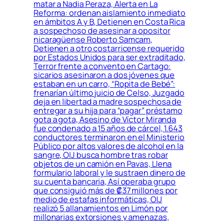
matar a Nadia Peraza, Alerta en La
Reforma: ordenan aislamiento inmediato
en ámbitos A y B, Detienen en Costa Rica
a sospechoso de asesinar a opositor
nicaragüense Roberto Samcam,
Detienen a otro costarricense requerido
por Estados Unidos para ser extraditado,
Terror frente a convento en Cartago:
sicarios asesinaron a dos jóvenes que
estaban en un carro, “Ropita de Bebé”:
frenarían último juicio de Celso, Juzgado
deja en libertad a madre sospechosa de
entregar a su hija para “pagar” préstamo
gota a gota, Asesino de Víctor Miranda
fue condenado a 15 años de cárcel, 1.643
conductores terminaron en el Ministerio
Público por altos valores de alcohol en la
sangre, OIJ busca hombre tras robar
objetos de un camión en Pavas, Llena
formulario laboral y le sustraen dinero de
su cuenta bancaria, Así operaba grupo
que consiguió más de ₡37 millones por
medio de estafas informáticas, OIJ
realizó 5 allanamientos en Limón por
millonarias extorsiones y amenazas,