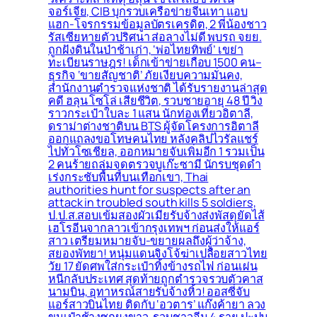
จอร์เจีย, CIB บุกรวบเครือข่ายจีนเทา แอบ
แฮก-โจรกรรมข้อมูลบัตรเครดิต, 2 พี่น้องชาว
รัสเซียหายตัวปริศนา ส่อลางไม่ดี พบรถ จยย.
ถูกฝังดินในป่าช้าเก่า, ‘พ่อไทยทิพย์’ เขย่า
ทะเบียนราษฎร! เด็กเข้าข่ายเกือบ 1500 คน–
ธุรกิจ ‘ขายสัญชาติ’ ภัยเงียบความมั่นคง,
สำนักงานตำรวจแห่งชาติ ได้รับรายงานล่าสุด
คดี ฮลุน โซโล่ เสียชีวิต, รวบชายอายุ 48 ปี วิ่ง
ราวกระเป๋าใบละ 1 แสน นักท่องเที่ยวอิตาลี,
ดราม่าต่างชาติบน BTS ผู้จัดโครงการอิตาลี
ออกแถลงขอโทษคนไทย หลังคลิปไวรัลแชร์
ไปทั่วโซเชียล, ออกหมายจับเพิ่มอีก 1 รวมเป็น
2 คนร้ายถล่มจุดตรวจบูเก๊ะซามี นักรบชุดดำ
เร่งกระชับพื้่นที่บนเทือกเขา, Thai
authorities hunt for suspects after an
attack in troubled south kills 5 soldiers,
ป.ป.ส.สอบเข้มสองผัวเมียรับจ้างส่งพัสดุยัดไส้
เฮโรอีนจากลาวเข้ากรุงเทพฯ ก่อนส่งให้แอร์
สาว เตรียมหมายจับ-ขยายผลถึงผู้ว่าจ้าง,
สยองพัทยา! หนุ่มแดนจิงโจ้ฆ่าเปลือยสาวไทย
วัย 17 ยัดศพใส่กระเป๋าทิ้งข้างรถไฟ ก่อนเผ่น
หนีกลับประเทศ สุดท้ายถูกตำรวจรวบตัวคาส
นามบิน, อุทาหรณ์สายรับจ้างหิ้ว! ออสซี่จับ
แอร์สาวบินไทย ติดกับ ‘อวตาร’ แก๊งค้ายา ลวง