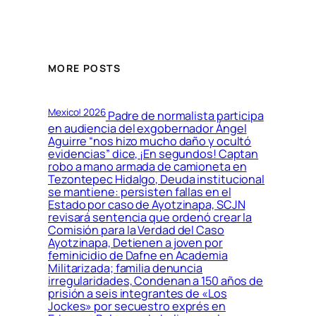
MORE POSTS
Mexico! 2026
Padre de normalista participa
en audiencia del exgobernador Ángel
Aguirre “nos hizo mucho daño y ocultó
evidencias” dice, ¡En segundos! Captan
robo a mano armada de camioneta en
Tezontepec Hidalgo, Deuda institucional
se mantiene: persisten fallas en el
Estado por caso de Ayotzinapa, SCJN
revisará sentencia que ordenó crear la
Comisión para la Verdad del Caso
Ayotzinapa, Detienen a joven por
feminicidio de Dafne en Academia
Militarizada; familia denuncia
irregularidades, Condenan a 150 años de
prisión a seis integrantes de «Los
Jockes» por secuestro exprés en