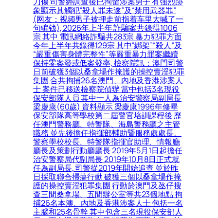
刀傷 司警經調查後已拘留涉案男子 有強烈跡
象顯示其觸犯“殺人罪未遂”及“禁用武器罪”
(网友：视频男子被押走前指着车里大喊了一
句骗钱), 2026年上半年 詐騙案共錄得1006
宗 其中 電訊網絡詐騙共283宗 暴力犯罪方面
今年上半年共錄得129宗 其中“綁架”“殺人”及
“嚴重傷害身體完整性”等嚴重暴力罪案繼續
保持零案發或低案發率, 檢察院訊：澳門司警
日前破獲3個以桑拿場作掩護的操控賣淫犯罪
集團 合共拘捕26名澳門、內地及香港涉案人
士 案件已移送檢察院偵辦 當中包括3名現役
保安部隊人員 其中一人為治安警察局副局長
梁慶康(60歲) 資料顯示 梁慶康1996年修畢
保安部隊高等學校第二屆警官培訓課程後 歷
任澳門警務廳、特警隊、海島警務廳之主管
職務 並先後擔任指揮部輔助暨服務處處長、
警察學校校長、特警隊指揮官助理、情報廳
廳長及策劃行動廳廳長 2019年5月1日起擔任
治安警察局代副局長 2019年10月8日正式就
任為副局長, 司警從2019年開始追查 並於昨
日採取聯合掃蕩行動 破獲三個以桑拿場作掩
護的操控賣淫犯罪集團 行動於澳門及氹仔搜
查三間桑拿場、五間辦公室等共23個地點 拘
捕26名本澳、內地及香港涉案人士 包括一名
主腦和25名骨幹 其中包含三名現役保安部人