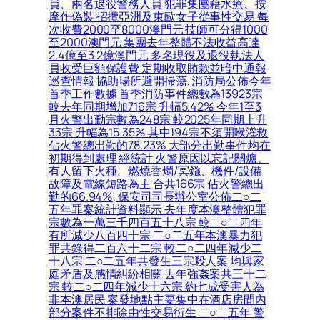
員、兩名退役警務人員 犯罪集團藉水療、按
摩作偽裝 招攬亞洲及東歐女子從事性交易 每
次收費2000至8000澳門元 技師可分得1000
至2000澳門元 集團去年整體不法收益高達
2.4億至3.2億澳門元 多名現役及退役執法人
員收受巨額保護費 定期收取賄款並暗中通報
巡查情報 協助場所避開掃蕩, 消防局公佈今年
首季工作數據 首季消防事件總數為13923宗
較去年同期增加716宗 升幅5.42% 今年1至3
月火警出勤宗數為248宗 較2025年同期上升
33宗 升幅為15.35% 其中194宗不須開喉灌救
佔火警總出勤的78.23% 大部分出勤事件均在
初期得到處理 經統計 火警原因以忘記關爐、
有人留下火種、燃燒香燭/冥鏹、機件/設備
故障及電線短路為主 合共166宗 佔火警總出
勤的66.94%, 保安司司長辦公室公佈二○二
五年罪案統計資料顯示 去年度本澳整體犯罪
宗數為一萬三千四百五十八宗 較二○二四年
有所減少八百四十宗 二○二五年本澳暴力犯
罪共錄得二百六十二宗 較二○二四年減少二
十八宗 二○二五年共發生三宗殺人案 均與家
庭矛盾及感情糾紛相關 去年強姦案共三十二
宗 較二○二四年減少十六宗 約七成受害人為
非本澳居民 案發地點主要集中在酒店房間內
部分案件不排除由性交易衍生 二○二五年 警