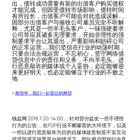
出，债转成功需要有新的出借客户购买债权
才能完成，但因受债转市场影响，债转时间
有所拉长，出借客户可能会对此造成误解……
因部分出借客户与催收公司雇员完全不听解
释，尤其是一些羊毛头客户，一味强硬要求
公司答应其诸多无理要求，开始非理性的强
制要求平台让其退出，严重影响和妨碍公司
的正常运营……我们坚信在行业的动荡时期，
只要合法合规运营，不忘初心，坚守网络借
贷信息中介的责任和义务，不向羊毛头、进
行恶意敲诈的媒体或个人妥协，必定能够迎
来更好明天，也必定能够立于行业的不败之
地
in
那些年，我们一起雷过的网贷
钱盆网 2018.7.20-14:00……针对部分盆友一些不理性
行为的公告……在P2P行业不断爆雷的大环境下，以及
一些以进行恶意敲诈为目的自媒体故意制造不实言论
或诋毁谣言抹黑平台的情况下，部分用户因对行业及