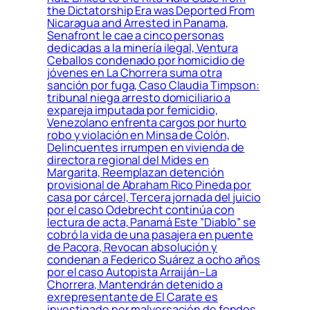
the Dictatorship Era was Deported From
Nicaragua and Arrested in Panama,
Senafront le cae a cinco personas
dedicadas a la minería ilegal, Ventura
Ceballos condenado por homicidio de
jóvenes en La Chorrera suma otra
sanción por fuga, Caso Claudia Timpson:
tribunal niega arresto domiciliario a
expareja imputada por femicidio,
Venezolano enfrenta cargos por hurto
robo y violación en Minsa de Colón,
Delincuentes irrumpen en vivienda de
directora regional del Mides en
Margarita, Reemplazan detención
provisional de Abraham Rico Pineda por
casa por cárcel, Tercera jornada del juicio
por el caso Odebrecht continúa con
lectura de acta, Panamá Este ”Diablo” se
cobró la vida de una pasajera en puente
de Pacora, Revocan absolución y
condenan a Federico Suárez a ocho años
por el caso Autopista Arraiján–La
Chorrera, Mantendrán detenido a
exrepresentante de El Carate es
investigado por malversación de fondos,