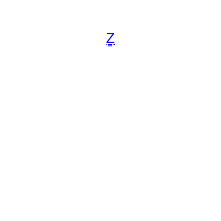
跳
至
内
Z̳
容