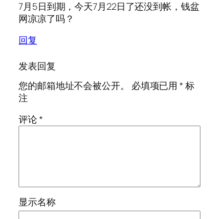
7月5日到期，今天7月22日了还没到帐，钱盆
网凉凉了吗？
回复
发表回复
您的邮箱地址不会被公开。
必填项已用
*
标
注
评论
*
显示名称