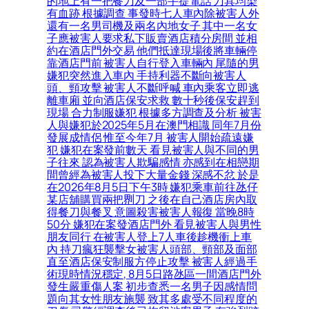
的地上有一把餐刀及一部手提電話 刀具均染
有血跡 根據調查 事發時七人車內除被害人外
還有一名男司機及兩名內地女子 其中一名女
子應被害人要求私下販賣酒店積分房間 並相
約在酒店門外交易 他們抵達現場後將車輛停
靠酒店門前 被害人自行登入車輛內 尾隨的男
嫌犯突然進入車內 手持利器不斷向被害人
頭、頸攻擊 被害人不斷呼喊 車內乘客立即逃
離車廂 並向酒店保安求救 數十秒後保安趕到
現場 合力制服嫌犯 根據多方調查及分析 被害
人與嫌犯於2025年5月在澳門相識 同年7月份
發展成情侶 惟至今年7月 被害人開始疏遠嫌
犯 嫌犯在案發前數天 看見被害人與不同的男
子往來 認為被害人欺騙感情 亦感到在相戀期
間曾經為被害人投下大量金錢 深感不忿 於是
在2026年8月5日下午3時 嫌犯乘車前往氹仔
某店舖購買兩把𠝹刀 之後在自己酒店房內取
得餐刀與餐叉 意圖殺害被害人報復 當晚8時
50分 嫌犯在案發酒店門外 看見被害人與男性
朋友同行 在被害人登上7人車後趁機衝上車
內 持刀瘋狂襲擊女被害人頭部、頸部及面部
直至酒店保安制服方停止攻擊 被害人經過手
術現時情況穩定, 8月5日路氹區一間酒店門外
發生嚴重傷人案 初步查悉一名男子因感情問
題向其女性朋友施襲 致其多處受不同程度的