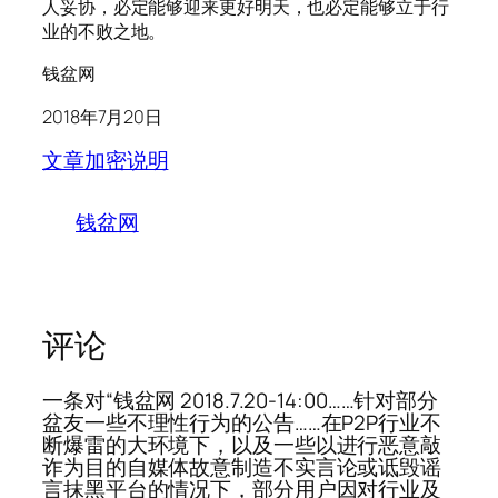
人妥协，必定能够迎来更好明天，也必定能够立于行
业的不败之地。
钱盆网
2018年7月20日
文章加密说明
钱盆网
评论
一条对“钱盆网 2018.7.20-14:00……针对部分
盆友一些不理性行为的公告……在P2P行业不
断爆雷的大环境下，以及一些以进行恶意敲
诈为目的自媒体故意制造不实言论或诋毁谣
言抹黑平台的情况下，部分用户因对行业及