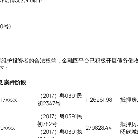
0号)
善维护投资者的合法权益，金融圈平台已积极开展债务催
下：
息
案件阶段
（2017）粤0391民
7xxxx
1126261.98
抵押房
初2347号
（2017）粤0391民
初782号
抵押房
9xxxx
279828.44
（2017）粤0391执
旸欣城