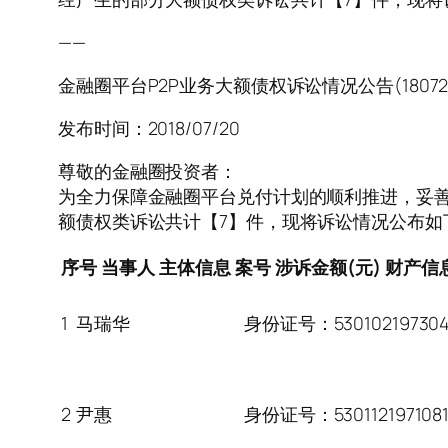
——
金融圈平台P2P业务大额债权诉讼情况公告(18072
发布时间：2018/07/20
尊敬的金融圈投资者：
为全力保障金融圈平台兑付计划的顺利推进，妥
额债权类诉讼共计【7】件，现将诉讼情况公布如
序号
当事人
主体信息
案号
涉诉金额(元)
财产信
1
马瑞华
身份证号：5301021973041
2
尹惠
身份证号：5301121971081