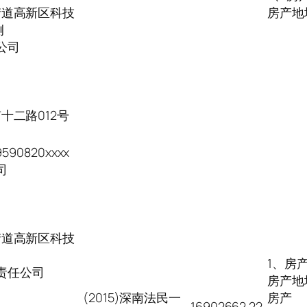
街道高新区科技
房产地
侧
公司
十二路012号
90820xxxx
司
街道高新区科技
1、房
责任公司
房产地
(2015)深南法民一
房产
16902662.22