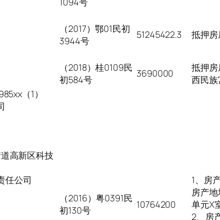
1094号
（2017）鄂01民初
51245422.3
抵押房
3944号
（2018）桂0109民
抵押房
3690000
初584号
西民族
85xx（1）
司
街道高新区科技
责任公司
1、房
房产地
（2016）粤0391民
10764200
单元X
初130号
2、房