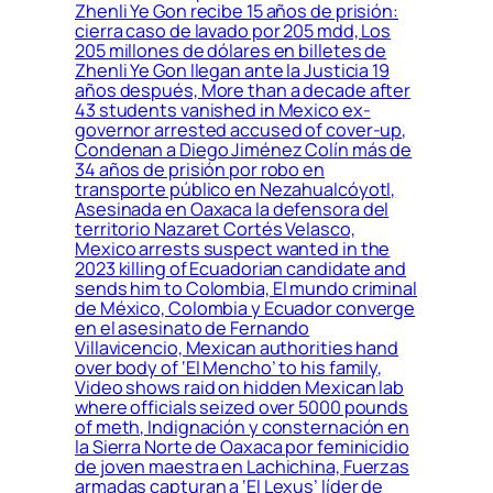
Zhenli Ye Gon recibe 15 años de prisión:
cierra caso de lavado por 205 mdd, Los
205 millones de dólares en billetes de
Zhenli Ye Gon llegan ante la Justicia 19
años después, More than a decade after
43 students vanished in Mexico ex-
governor arrested accused of cover-up,
Condenan a Diego Jiménez Colín más de
34 años de prisión por robo en
transporte público en Nezahualcóyotl,
Asesinada en Oaxaca la defensora del
territorio Nazaret Cortés Velasco,
Mexico arrests suspect wanted in the
2023 killing of Ecuadorian candidate and
sends him to Colombia, El mundo criminal
de México, Colombia y Ecuador converge
en el asesinato de Fernando
Villavicencio, Mexican authorities hand
over body of ‘El Mencho’ to his family,
Video shows raid on hidden Mexican lab
where officials seized over 5000 pounds
of meth, Indignación y consternación en
la Sierra Norte de Oaxaca por feminicidio
de joven maestra en Lachichina, Fuerzas
armadas capturan a ‘El Lexus’ líder de