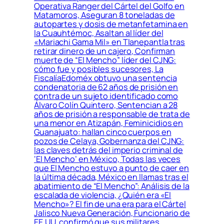
Operativa Ranger del Cártel del Golfo en
Matamoros, Aseguran 8 toneladas de
autopartes y dosis de metanfetamina en
la Cuauhtémoc, Asaltan al líder del
«Mariachi Gama Mil» en Tlanepantla tras
retirar dinero de un cajero, Confirman
muerte de “El Mencho” líder del CJNG:
cómo fue y posibles sucesores, La
FiscalíaEdoméx obtuvo una sentencia
condenatoria de 62 años de prisión en
contra de un sujeto identificado como
Álvaro Colín Quintero, Sentencian a 28
años de prisión a responsable de trata de
una menor en Atizapán, Feminicidios en
Guanajuato: hallan cinco cuerpos en
pozos de Celaya, Gobernanza del CJNG:
las claves detrás del imperio criminal de
‘El Mencho’ en México, Todas las veces
que El Mencho estuvo a punto de caer en
la última década, México en llamas tras el
abatimiento de “El Mencho”: Análisis de la
escalada de violencia, ¿Quién era «El
Mencho»? El fin de una era para el Cártel
Jalisco Nueva Generación, Funcionario de
EE.UU. confirmó que sus militares