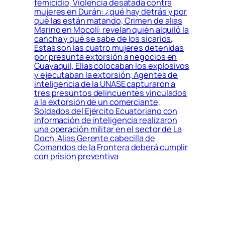
femicidio, Violencia desatada contra
mujeres en Durán: ¿qué hay detrás y por
qué las están matando, Crimen de alias
Marino en Mocolí: revelan quién alquiló la
cancha y qué se sabe de los sicarios,
Estas son las cuatro mujeres detenidas
por presunta extorsión a negocios en
Guayaquil, Ellas colocaban los explosivos
y ejecutaban la extorsión, Agentes de
inteligencia de la UNASE capturaron a
tres presuntos delincuentes vinculados
a la extorsión de un comerciante,
Soldados del Ejército Ecuatoriano con
información de inteligencia realizaron
una operación militar en el sector de La
Doch, Alias Gerente cabecilla de
Comandos de la Frontera deberá cumplir
con prisión preventiva