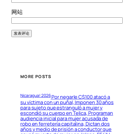
网站
MORE POSTS
Nicaragua! 2026
Por negarle C$100 atacó a
su víctima con un puñal, Imponen 30 años
para sujeto que estranguló a mujer y
escondió su cuerpo en Telica, Programan
audiencia inicial para mujer acusada de
robo en ferretería capitalina, Dictan dos
años y medio de prisión a conductor que