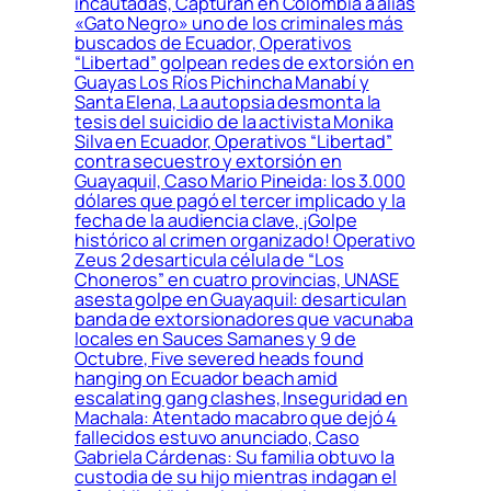
incautadas, Capturan en Colombia a alias
«Gato Negro» uno de los criminales más
buscados de Ecuador, Operativos
“Libertad” golpean redes de extorsión en
Guayas Los Ríos Pichincha Manabí y
Santa Elena, La autopsia desmonta la
tesis del suicidio de la activista Monika
Silva en Ecuador, Operativos “Libertad”
contra secuestro y extorsión en
Guayaquil, Caso Mario Pineida: los 3.000
dólares que pagó el tercer implicado y la
fecha de la audiencia clave, ¡Golpe
histórico al crimen organizado! Operativo
Zeus 2 desarticula célula de “Los
Choneros” en cuatro provincias, UNASE
asesta golpe en Guayaquil: desarticulan
banda de extorsionadores que vacunaba
locales en Sauces Samanes y 9 de
Octubre, Five severed heads found
hanging on Ecuador beach amid
escalating gang clashes, Inseguridad en
Machala: Atentado macabro que dejó 4
fallecidos estuvo anunciado, Caso
Gabriela Cárdenas: Su familia obtuvo la
custodia de su hijo mientras indagan el