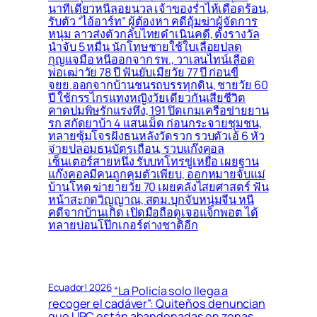
นาทีเดียวหนีลอยนวล เจ้าของร่ำไห้เดือดร้อน,
รับตัว “ไอ้อาร์ท” ผู้ต้องหา คดีอุ้มฆ่าผู้จัดการ
หนุ่ม ลาวส่งตัวกลับไทยดำเนินคดี, ตั้งรางวัล
นำจับ 5 หมื่น นักโทษชายใช้ใบเลื่อยปลด
กุญแจมือ หนีออกจาก รพ., วาเลนไทน์เลือด
พ่อเฒ่าวัย 78 ปี ฟันยับเมียวัย 77 ปี ก่อนขี่
จยย.ออกจากบ้านชนรถบรรทุกดิน, ชายวัย 60
ปี ใช้กรรไกรแทงหญิงวัยเดียวกันเสียชีวิต
คาดปมพิษรักแรงหึง, 191 ปิดเกมเครือข่ายยาน
รก สกัดยาบ้า 4 แสนเม็ด ก่อนกระจายชุมชน,
ทลายซุ้มโจรฝั่งธนหลังวัดรวก รวบตัวเอ้ 6 หัว
จ่ายปลอมธนบัตรเถื่อน, รวบแก๊งคอล
เซ็นเตอร์สายหนึ่ง รับบทโทรขู่เหยื่อ เผยฐาน
แก๊งคอลมีคนถูกคุมตัวเพียบ, ออกหมายจับแม่
บ้านโหด ฆ่ายายวัย 70 เผยคลั่งไสยศาสตร์ ฟัน
หน้าสะกดวิญญาณ, สตม.บุกจับหนุ่มจีน หนี
คดีจากบ้านเกิด เปิดมือถือดูเจอแจ็กพอต ได้
ทลายบ่อนโป๊กเกอร์ต่างชาติอีก
Ecuador! 2026
“La Policía solo llega a
recoger el cadáver”: Quiteños denuncian
que UPC están abandonadas en zonas