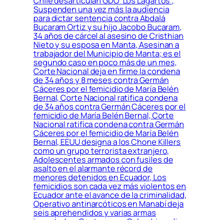
Chile desarticulan GDO ‘Los Lagartos’,
Suspenden una vez más la audiencia
para dictar sentencia contra Abdalá
Bucaram Ortiz y su hijo Jacobo Bucaram,
34 años de cárcel al asesino de Cristhian
Nieto y su esposa en Manta, Asesinan a
trabajador del Municipio de Manta; es el
segundo caso en poco más de un mes,
Corte Nacional deja en firme la condena
de 34 años y 8 meses contra Germán
Cáceres por el femicidio de María Belén
Bernal, Corte Nacional ratifica condena
de 34 años contra Germán Cáceres por el
femicidio de María Belén Bernal, Corte
Nacional ratifica condena contra Germán
Cáceres por el femicidio de María Belén
Bernal, EEUU designa a los Chone Killers
como un grupo terrorista extranjero,
Adolescentes armados con fusiles de
asalto en el alarmante récord de
menores detenidos en Ecuador, Los
femicidios son cada vez más violentos en
Ecuador ante el avance de la criminalidad,
Operativo antinarcóticos en Manabí deja
seis aprehendidos y varias armas