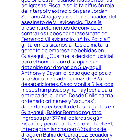
peligrosas, Fiscalía solicita difusión roja
de Interpol y extradición para Jordán
Serrano Aleaga y alias Pipo acusados del
asesinato de Villavicencio, Fiscalía
presenta elementos de convicción
contra Los Lobos por el asesinato de
Fernando Villavicencio, “¡Alto, Policía!”
gritaron los sicarios antes de matar a
gerente de empresa de bebidas en
Guayaquil, ¿Cuál fue la decisión judicial
para el hombre con discapacidad
detenido por drogas en Guayaquil,
Anthony y Dayan: el caso que golpea a
una Quito marcada por más de 823
desapariciones, Caso Monika Silva: dos
meses han pasado y no hay fecha para
entrega del cuerpo, Desde Chile habría
ordenado crímenes y ‘vacunas’:
deportan a cabecilla de Los Lagartos en
Guayaquil, Baldor Bermeo registró
ingresos por 377 mil dólares según
Fiscalía: ¿pero cuánto se reportó al SRI,
Interceptan lancha con 42 bultos de
droga en Bahía de Caráquez, Ecuador y