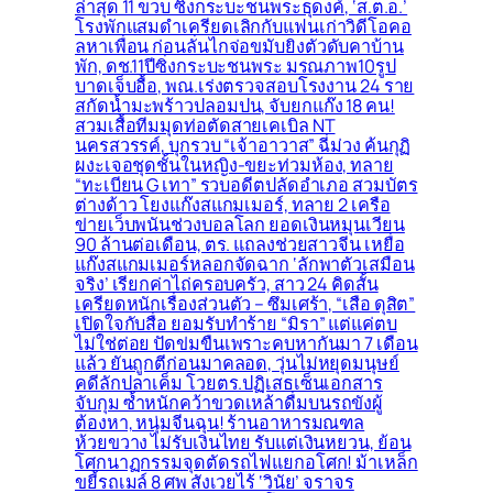
ล่าสุด 11 ขวบ ซิ่งกระบะชนพระธุดงค์, ‘ส.ต.อ.’
โรงพักแสมดำเครียดเลิกกับแฟนเก่าวิดีโอคอ
ลหาเพื่อน ก่อนลั่นไกจ่อขมับยิงตัวดับคาบ้าน
พัก, ดช.11ปีซิ่งกระบะชนพระ มรณภาพ10รูป
บาดเจ็บอื้อ, พณ.เร่งตรวจสอบโรงงาน 24 ราย
สกัดน้ำมะพร้าวปลอมปน, จับยกแก๊ง 18 คน!
สวมเสื้อทีมมุดท่อตัดสายเคเบิล NT
นครสวรรค์, บุกรวบ “เจ้าอาวาส” ฉี่ม่วง ค้นกุฏิ
ผงะเจอชุดชั้นในหญิง-ขยะท่วมห้อง, ทลาย
“ทะเบียน G เทา” รวบอดีตปลัดอำเภอ สวมบัตร
ต่างด้าว โยงแก๊งสแกมเมอร์, ทลาย 2 เครือ
ข่ายเว็บพนันช่วงบอลโลก ยอดเงินหมุนเวียน
90 ล้านต่อเดือน, ตร. แถลงช่วยสาวจีน เหยื่อ
แก๊งสแกมเมอร์หลอกจัดฉาก ‘ลักพาตัวเสมือน
จริง’ เรียกค่าไถ่ครอบครัว, สาว 24 คิดสั้น
เครียดหนักเรื่องส่วนตัว – ซึมเศร้า, “เสือ ดุสิต”
เปิดใจกับสื่อ ยอมรับทำร้าย “มิรา” แต่แค่ตบ
ไม่ใช่ต่อย ปัดข่มขืนเพราะคบหากันมา 7 เดือน
แล้ว ยันถูกตีก่อนมาคลอด, วุ่นไม่หยุดมนุษย์
คดีลักปลาเค็ม โวยตร.ปฏิเสธเซ็นเอกสาร
จับกุม ซ้ำหนักคว้าขวดเหล้าดื่มบนรถขังผู้
ต้องหา, หนุ่มจีนฉุน! ร้านอาหารมณฑล
ห้วยขวาง ไม่รับเงินไทย รับแต่เงินหยวน, ย้อน
โศกนาฏกรรมจุดตัดรถไฟแยกอโศก! ม้าเหล็ก
ขยี้รถเมล์ 8 ศพ สังเวยไร้ ‘วินัย’ จราจร