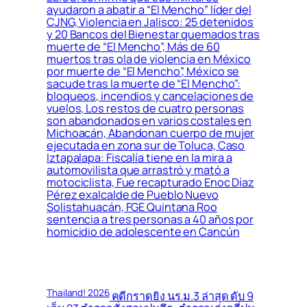
ayudaron a abatir a “El Mencho” líder del
CJNG, Violencia en Jalisco: 25 detenidos
y 20 Bancos del Bienestar quemados tras
muerte de “El Mencho”, Más de 60
muertos tras ola de violencia en México
por muerte de “El Mencho”, México se
sacude tras la muerte de “El Mencho”:
bloqueos, incendios y cancelaciones de
vuelos, Los restos de cuatro personas
son abandonados en varios costales en
Michoacán, Abandonan cuerpo de mujer
ejecutada en zona sur de Toluca, Caso
Iztapalapa: Fiscalía tiene en la mira a
automovilista que arrastró y mató a
motociclista, Fue recapturado Enoc Díaz
Pérez exalcalde de Pueblo Nuevo
Solistahuacán, FGE Quintana Roo
sentencia a tres personas a 40 años por
homicidio de adolescente en Cancún
Thailand! 2026
คดีกราดยิง นร.ม.3 ล่าสุด ดับ 9