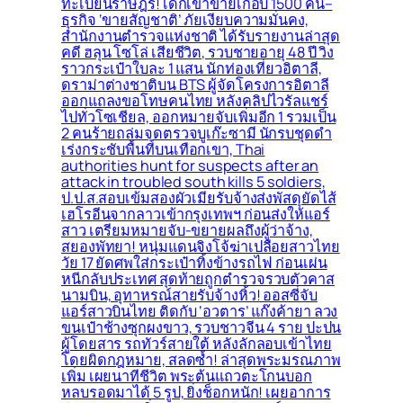
ทะเบียนราษฎร! เด็กเข้าข่ายเกือบ 1500 คน–
ธุรกิจ ‘ขายสัญชาติ’ ภัยเงียบความมั่นคง,
สำนักงานตำรวจแห่งชาติ ได้รับรายงานล่าสุด
คดี ฮลุน โซโล่ เสียชีวิต, รวบชายอายุ 48 ปี วิ่ง
ราวกระเป๋าใบละ 1 แสน นักท่องเที่ยวอิตาลี,
ดราม่าต่างชาติบน BTS ผู้จัดโครงการอิตาลี
ออกแถลงขอโทษคนไทย หลังคลิปไวรัลแชร์
ไปทั่วโซเชียล, ออกหมายจับเพิ่มอีก 1 รวมเป็น
2 คนร้ายถล่มจุดตรวจบูเก๊ะซามี นักรบชุดดำ
เร่งกระชับพื้่นที่บนเทือกเขา, Thai
authorities hunt for suspects after an
attack in troubled south kills 5 soldiers,
ป.ป.ส.สอบเข้มสองผัวเมียรับจ้างส่งพัสดุยัดไส้
เฮโรอีนจากลาวเข้ากรุงเทพฯ ก่อนส่งให้แอร์
สาว เตรียมหมายจับ-ขยายผลถึงผู้ว่าจ้าง,
สยองพัทยา! หนุ่มแดนจิงโจ้ฆ่าเปลือยสาวไทย
วัย 17 ยัดศพใส่กระเป๋าทิ้งข้างรถไฟ ก่อนเผ่น
หนีกลับประเทศ สุดท้ายถูกตำรวจรวบตัวคาส
นามบิน, อุทาหรณ์สายรับจ้างหิ้ว! ออสซี่จับ
แอร์สาวบินไทย ติดกับ ‘อวตาร’ แก๊งค้ายา ลวง
ขนเป๋าช้างซุกผงขาว, รวบชาวจีน 4 ราย ปะปน
ผู้โดยสาร รถทัวร์สายใต้ หลังลักลอบเข้าไทย
โดยผิดกฎหมาย, สลดซ้ำ! ล่าสุดพระมรณภาพ
เพิ่ม เผยนาทีชีวิต พระต้นแถวตะโกนบอก
หลบรอดมาได้ 5 รูป, ยิ่งช็อกหนัก! เผยอาการ