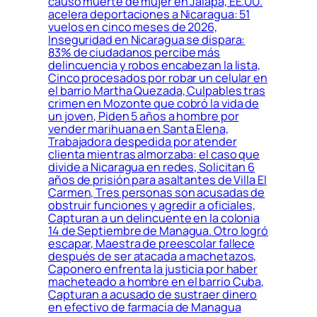
causó muerte de mujer en Jalapa, EE.UU.
acelera deportaciones a Nicaragua: 51
vuelos en cinco meses de 2026,
Inseguridad en Nicaragua se dispara:
83% de ciudadanos percibe más
delincuencia y robos encabezan la lista,
Cinco procesados por robar un celular en
el barrio Martha Quezada, Culpables tras
crimen en Mozonte que cobró la vida de
un joven, Piden 5 años a hombre por
vender marihuana en Santa Elena,
Trabajadora despedida por atender
clienta mientras almorzaba: el caso que
divide a Nicaragua en redes, Solicitan 6
años de prisión para asaltantes de Villa El
Carmen, Tres personas son acusadas de
obstruir funciones y agredir a oficiales,
Capturan a un delincuente en la colonia
14 de Septiembre de Managua. Otro logró
escapar, Maestra de preescolar fallece
después de ser atacada a machetazos,
Caponero enfrenta la justicia por haber
macheteado a hombre en el barrio Cuba,
Capturan a acusado de sustraer dinero
en efectivo de farmacia de Managua