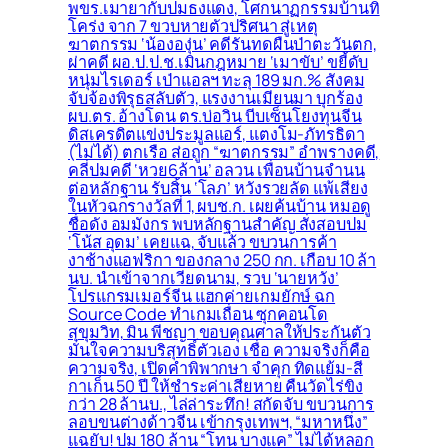
พขร.เมายากับปมธงแดง, โศกนาฏกรรมบ้านทิ
โคร่ง จาก 7 ขวบหายตัวปริศนา สู่เหตุ
ฆาตกรรม ‘น้ององุ่น’ คดีรันทดผืนป่าตะวันตก,
ผ่าคดี ผอ.ป.ป.ช.เมินกฎหมาย ‘เมาขับ’ ขยี้ดับ
หนุ่มไรเดอร์ เป่าแอลฯ ทะลุ 189 มก.% สังคม
จับจ้องพิรุธสลับตัว, แรงงานเมียนมา บุกร้อง
ผบ.ตร. อ้างโดน ตร.บ่อวิน บีบเซ็นโยงทุนจีน
ดิสเครดิตแข่งประมูลแอร์, แตงโม-ภัทรธิดา
(ไม่ได้) ตกเรือ ส่อถูก “ฆาตกรรม” อำพรางคดี,
คลี่ปมคดี ‘หวย6ล้าน’ อลวน เพื่อนบ้านจำนน
ต่อหลักฐาน รับสิ้น ‘โลภ’ หวังรวยลัด แพ้เสียง
ในหัวฉกรางวัลที่ 1, ผบช.ก. เผยค้นบ้าน หมอดู
ชื่อดัง อมมังกร พบหลักฐานสำคัญ สั่งสอบปม
‘โน้ส อุดม’ เคยแฉ, จับแล้ว ขบวนการค้า
งาช้างแอฟริกา ของกลาง 250 กก. เกือบ 10 ล้า
นบ. นำเข้าจากเวียดนาม, รวบ ‘นายหวัง’
โปรแกรมเมอร์จีน แฮกค่ายเกมยักษ์ ฉก
Source Code ทำเกมเถื่อน ซุกคอนโด
สุขุมวิท, มิน พีชญา ขอบคุณศาลให้ประกันตัว
มั่นใจความบริสุทธิ์ตัวเอง เชื่อ ความจริงก็คือ
ความจริง, เปิดคำพิพากษา จำคุก ทิดแย้ม-สี
กาเก็น 50 ปี ให้ชำระค่าเสียหาย คืนวัดไร่ขิง
กว่า 28 ล้านบ., ไล่ล่าระทึก! สกัดจับ ขบวนการ
ลอบขนต่างด้าวจีน เข้ากรุงเทพฯ, “มหาหนึ่ง”
แฉยับ! ปม 180 ล้าน “โทน บางแค” ไม่ได้หลอก