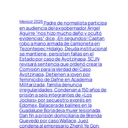
Mexico! 2026
Padre de normalista participa
en audiencia del exgobernador Ángel
Aguirre “nos hizo mucho daño y ocultó
evidencias” dice, ¡En segundos! Captan
robo a mano armada de camioneta en
Tezontepec Hidalgo, Deuda institucional
se mantiene: persisten fallas en el
Estado por caso de Ayotzinapa, SCJN
revisará sentencia que ordenó crear la
Comisión para la Verdad del Caso
Ayotzinapa, Detienen a joven por
feminicidio de Dafne en Academia
Militarizada; familia denuncia
irregularidades, Condenan a 150 años de
prisión a seis integrantes de «Los
Jockes» por secuestro exprés en
Edomex, Balacera de balines en la
Guadalupe Borja deja mujer lesionada,
Dan fin a prisión domiciliaria de Brenda
Quevedo por caso Wallace, Juez
condena al empresario Zhenli Ye Gon,