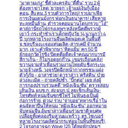
“มาดามเก่ง” ชี้ตัวละครลับ “ตี๋ตื่น”, รวบ 2 ผู้
ต้องหา ฆ่าโหด ‘ยายจุก’ เจ้าแม่เงินกู้เมือง
คอน, สืบ ตม.3 รวบตัวการใหญ่! รวบมาเฟีย
การเงินแดนมังกร ฟอกเงินธนาคาร! เสียหาย
ทะลุหมื่นล้าน, ตำรวจคอมมานโดบุกรวบ “โอ๋”
คาสถานีรถไฟกรุงเทพฯ หลังหนีคดีพรากผู้
เยาว์-กระทำชำเราเด็กหญิงวัย 14 นานกว่า 4
ปี, บุกทลายโรงงานจีนผลิตพอตเค ในพื้นที่
จ.ชลบุรี ผงะเจอแท่นผลิต-สารเคมี จำนวน
มาก, เจาะคำพิพากษา ‘ทิดแย้ม’ คุก 50 ปี
ยักยอกวัดไร่ขิง ปิดคดีอดีตเจ้าคุณมากบารมี
สีกาเก็น – ก็ไม่รอดยกก๊วน, เขมรเถื่อนคลั่ง!
ขวานจามหัวเพื่อนร่วมงานไทยดับ ชิงกระบะ
นายจ้างหนี, วงจรปิดฉีกหน้ากากทรชน แฝง
ตัวกู้ภัย – อาสาช่วย! ดาราสาว ‘คริสติน’ ป่วย
ล่วงละเมิด – ถ่ายคลิปซ้ำ, “บิ๊กต่อ” เผย ส่งผู้
การกองปราบร่วมคดี “หมิงเฉิน ซัน” ตรวจสอบ
เส้นเงิน, ผบช.ก. ส่ง ผบก.ป. ลุยเช็กเส้นเงิน-
โทรศัพท์ หนุ่มจีนซุกซีโฟร์ ไม่ฟันธงเป็นผู้
ก่อการร้าย, ด่วน! รวบ “จ่าบอย”ทหารเรือ 1 ใน
คนจัดหาปืนให้หนุ่ม “หมิงเฉิน ซัน”, ออกหมาย
จับหนุ่มจีน อุ้มฆ่าสาวเพื่อนร่วมชาติ พบศพ
เปลือยทิ้งคลองริมสวนมะพร้าว, ตร.ไซเบอร์
ทลายโรงงานผลิตน้ำกระท่อมในพื้นที่ชลบุรี!,
2 โจรอุกอาจฉก Wave 125 ใต้หอพักปทุมฯ