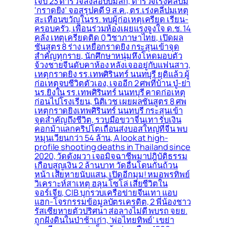
เจ็บ 23 ตำรวจสั่งสอบปมลึก, ตำรวจเร่งคลี่ปม
‘กราดยิง’ จอสรุปคดี 9 ส.ค., ตร.เร่งคลี่ปมเหตุ
สะเทือนขวัญในรร. พบผู้ก่อเหตุเครียด เรียน-
ครอบครัว, เพื่อนร่วมห้องเผยแรงจูงใจ ด.ช. 14
คลั่ง เหตุเครียดติด 0 วิชาภาษาไทย, เปิดผล
ชันสูตร 8 ร่าง เหยื่อกราดยิง กระสุนเข้าจุด
สำคัญทุกราย, นักศึกษาหนุ่มหึงโหดมอบตัว
จ้วงชายจีนดับคาห้อง หลังเจออยู่กับแฟนสาว,
เหตุกราดยิง รร.เทพศิรินทร์ นนทบุรี ยุติแล้ว ผู้
ก่อเหตุจบชีวิตตัวเอง, เจออีก 2 ศพที่บ้าน ปู่-ย่า
นร.ยิงใน รร.เทพศิรินทร์ นนทบุรี คาดก่อเหตุ
ก่อนไปโรงเรียน, นิติเวช เผยผลชันสูตร 8 ศพ
เหตุกราดยิงเทพศิรินทร์ นนทบุรี กระสุนเข้า
จุดสำคัญถึงชีวิต, รวบมือขวาจีนเทา รับเงิน
คอกม้าแลกคริปโตเถื่อนส่งบอสใหญ่ที่จีน พบ
หมุนเวียนกว่า 54 ล้าน, A look at high-
profile shooting deaths in Thailand since
2020, วัดดังผวา เจอมิจฉาชีพมาปฎิบัติธรรม
เกือบสูญเงิน 2 ล้านบาท วัดอื่นโดนกันถ้วน
หน้า เสียหายนับแสน, เปิดอีกมุม! หมอพรทิพย์
วิเคราะห์สาเหตุ ฮลุน โซโล่ เสียชีวิตใน
จอร์เจีย, CIB บุกรวบเครือข่ายจีนเทา แอบ
แฮก-โจรกรรมข้อมูลบัตรเครดิต, 2 พี่น้องชาว
รัสเซียหายตัวปริศนา ส่อลางไม่ดี พบรถ จยย.
ถูกฝังดินในป่าช้าเก่า, ‘พ่อไทยทิพย์’ เขย่า