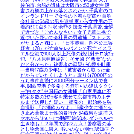
佐伯市, 台船の遺体は大阪市の53歳女性 殺
害され橋の上から落とされたか, 千葉市のコ
インランドリーで女性の下着を窃盗か 自称
会社員の54歳の男を逮捕 家から女性用の下
着約300点を押収 余罪を捜査 千葉県警, 全裸
で近づき「ごめんなさい」女子児童に裸で
近づいた疑いで会社員の男逮捕「ストレス
がたまると裸に」, 「日本赤軍」岡本公三容
疑者（78）が亡命先レバノンで死亡 イスラ
エル空港で100人以上死傷の銃乱射テロ実行
犯, 『八木原亜麻被告こそ元凶で”悪魔”なの
だと分かった』被害者の母親が心境を吐露
―当時17歳の少年は『被害者から取った金
だからぜいたくしようと』取り分7000円の
うち事件直後に2000円分ラーメン店で食
事, 関西空港で多発する無許可の違法タクシ
ー“白タク” 中国籍の女逮捕 「自家用車に不
特定多数の旅行客を乗せて京都市内のホテ
ルまで送迎した疑い」 摘発の一部始終を独
自撮影, 「お酒飲みなよ」15歳少女に酒とせ
き止め薬飲ませ性的暴行か 54歳男を逮捕 ス
マホから“わいせつ動画”約60本, ダンベルや
生き物も！？年間で約22万点！警察署の落
とし物倉庫に潜入, 弔いのない別れ 認知症で