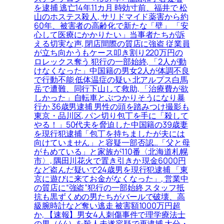
を逮捕 逃亡14年11カ月 時効寸前、福井で 松
山のホステス殺人, サリドマイド薬害から約
60年、被害者の高齢化で新たな「壁」 「安
心して医療にかかりたい」当事者たちが訴
える切実な声, 閉店間際の質店に強盗 従業員
が立ち向かうもケース叩き割り220万円の
ロレックス奪う 犯行の一部始終, 「2人が動
けなくなった」中国籍の男女2人が体調不良
で行動不能 低体温症の疑い 北アルプス白馬
岳で遭難、同行下山して救助, 「治療費が欲
しかった」自転車とぶつかりそうになり暴
行か 36歳男逮捕 男性の頭を踏みつけ撮影も
東京・品川区, パン切り包丁を手に「殺して
やる！」50代夫を脅迫した中国籍の39歳妻
を現行犯逮捕「包丁を持ちましたが夫には
向けていません」と容疑一部否認…「父と母
がもめている」と家族が110番〈北海道札幌
市〉, 隅田川花火で置き引きか 現金6000円
など盗んだ疑いで24歳男を現行犯逮捕 「東
京に遊びに来てお金がなくなった」, 営業中
の質店に“強盗”犯行の一部始終 スタッフ抵
抗も黒ずくめの男たちがバールで破壊、高
級腕時計など奪い逃走 被害額1000万円超
か, 【速報】男女4人刺傷事件で理学療法士
の男（44）を殺人未遂容疑で再逮捕 大分・