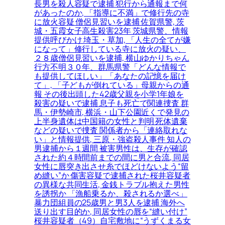
長男を殺人容疑で逮捕 犯行から通報まで何
があったのか, 「指導に不満」で修行先の寺
に放火容疑 僧侶見習いを逮捕 佐賀県警, 茨
城・五霞女子高生殺害23年 茨城県警、情報
提供呼びかけ 埼玉・草加, 「人生の全てが嫌
になって」修行している寺に放火の疑い、
２８歳僧侶見習いを逮捕, 横山ゆかりちゃん
行方不明３０年、群馬県警「どんな情報で
も提供してほしい」「あなたの記憶を届け
て」, 「子どもが倒れている」母親からの通
報 その後出頭した42歳父親を小学1年娘を
殺害の疑いで逮捕 息子も死亡で関連捜査 群
馬・伊勢崎市, 横浜・山下公園近くで発見の
上半身遺体は中国籍の女性と判明 死体遺棄
などの疑いで捜査 関係者から「連絡取れな
い」と情報提供, 三原・強盗殺人事件 知人の
男逮捕から１週間 被害男性は、生存が確認
された約４時間前までの間に男と合流, 同居
女性に唇突き出させ糸でほどけないよう“留
め縫い”か 傷害容疑で逮捕された桜井容疑者
の異様な共同生活, 金銭トラブル抱えた男性
を誘拐か 「漁船乗るか、殺されるか選べ」
暴力団組員の25歳男と男3人を逮捕 海外へ
送り出す目的か, 同居女性の唇を“縫い付け”
桜井容疑者（49）自宅敷地に“うずくまる女