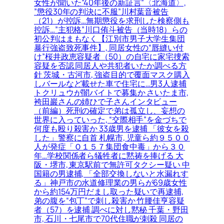
女性が聞いた”40年後の新証言”〈北海道〉,
”懲役30年の判決に不服”川村葉音被告
（21）が控訴…無期懲役を求刑した検察側も
控訴…”主犯格”川口侑斗被告（当時18）らの
初公判はまもなく【江別市男子大学生集団
暴行強盗致死事件】, 同居女性の“唇縫い付
け”桜井政恵容疑者（50）の自宅に家宅捜索
容疑を否認 同居人や共犯者いたか調べる方
針 茨城・古河市, 強盗目的で覆面マスク購入
しバールなど載せた車で住宅に…男3人逮捕
トクリュウが闇バイトで募集か さいたま市,
袴田巖さんの姉ひで子さんインタビュー
（前編）死刑の確定で弟は孤立し、妄想の
世界に入っていった, “交際相手”を金づちで
何度も殴り殺害か 33歳男を逮捕 「彼女を殺
した」警察に自首 札幌市, 児童ら約９５００
人が発症「Ｏ１５７集団食中毒」から３０
年…学校関係者ら犠牲者に黙祷を捧げる 大
阪・堺市, 東京駅前で無許可タクシー疑い 中
国籍の男逮捕, 「全部交換しないと水漏れす
る」神戸市の水道修理業の男らが69歳女性
から約154万円だまし取った疑いで再逮捕,
弟の腹を“包丁”で刺し殺害か 竹腰佳亨容疑
者（57）を逮捕 調べに対し黙秘 千葉・野田
市, 石川・七尾市で70代住職が刺殺 同居の