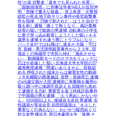
性”の姿 目撃者「真冬でも見られた光景」,
「国旗損壊罪」に刑事法学者148人が反対声
明「危険で重大な疑義」, 井上幸彦・元警視
総監が死去 地下鉄サリン事件や長官銃撃事
件を指揮, 「刃物で刺された」はうそ 自分で
腹を刺し通報「痛くて怖くなり」 偽計業務
妨害の疑いで姫路の男逮捕, 自転車の小学生
に車で突っ込み殺害しようとした疑い ４４
歳男を逮捕 すれ違う際にトラブルになり、
バック走行ではね飛ばし逃走か 大阪・守口
市, 長崎・男児誘拐殺害事件から２３年…現
場近くの地蔵堂で市民ら悼む「風化させな
い」, 動画撮影モードのスマホをリュックに
忍ばせ盗撮した疑い 北海道大学大学院の37
歳准教授逮捕「間違いありません」容疑認
める 押収された端末からは被害女性の動画
ＪＲ札幌駅の商業施設, 長野・母娘死亡 逮捕
の46歳父親が入院 逮捕前に有毒物を服用か
取り調べ中に体調不良訴える 回復待ち改め
て逮捕する方針, 警察官を装う特殊詐欺事件
で中国籍の男を逮捕, 「もう死ぬしかないや
ん」1000回以上も…復縁迫る送信 男逮捕, 女
性議員が実名会見 谷田部議員は「キスした
事実なく行為もない」 わいせつ疑惑めぐり
対立姿勢 横浜市, 西日本豪雨８年「復興 そ