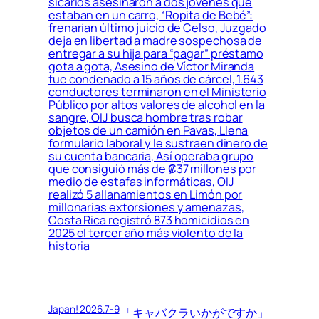
sicarios asesinaron a dos jóvenes que
estaban en un carro, “Ropita de Bebé”:
frenarían último juicio de Celso, Juzgado
deja en libertad a madre sospechosa de
entregar a su hija para “pagar” préstamo
gota a gota, Asesino de Víctor Miranda
fue condenado a 15 años de cárcel, 1.643
conductores terminaron en el Ministerio
Público por altos valores de alcohol en la
sangre, OIJ busca hombre tras robar
objetos de un camión en Pavas, Llena
formulario laboral y le sustraen dinero de
su cuenta bancaria, Así operaba grupo
que consiguió más de ₡37 millones por
medio de estafas informáticas, OIJ
realizó 5 allanamientos en Limón por
millonarias extorsiones y amenazas,
Costa Rica registró 873 homicidios en
2025 el tercer año más violento de la
historia
Japan! 2026.7-9
「キャバクラいかがですか」