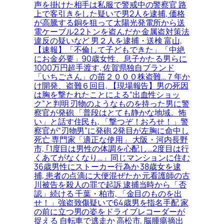
声を掛けた相手は私服で警戒中の警察官 路
上で客引きをした疑いで男2人を逮捕, 価格
が高騰する銅を狙って太陽光発電所から送
電ケーブル2.2トンを盗んだか 金属盗対策法
違反の疑いなど 男２人を逮捕・送検 富山,
【速報】「不倫して子どもできた」「中絶
にお金必要」90歳女性、息子かたる男らに
1000万円超手渡す, 佐賀県独自ブランド
「いちごさん」の苗２０００株盗難…７年か
け開発、盗難６回目, 【現場報告】男の死因
は胸を撃たれたことによる“出血性ショッ
ク”と判明 刃物のようなものを持った男に警
察官が発砲 「普段はとても静かな地域。怖
い」と話す住民も, 「撃つぞ！おろせ！」警
察官が“刃物男”に発砲 2発目が左胸に命中し
死亡 専門家「適正な使用」 大阪・河内長野
市, ｢1度目は男性の体調を心配し…2度目は行
くあてがなくなり…」同じマンションに住む
36歳男性にストーカー行為か 38歳女を逮
捕, 患者の点滴に大便混ぜたか 元看護師の古
川被告を殺人の罪で起訴 逮捕当時から「否
認」続ける 千葉・柏市, 「金目のものを出
せ！」強盗致傷疑いで64歳男を指名手配 家
の前に立つ男の姿をドライブレコーダーが
捉える 自転車で逃走か 高松市, 脳腫瘍摘出