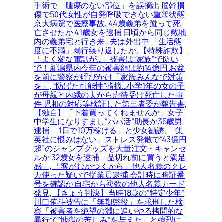
手術で「腫瘍のない部位」を誤摘出 脳幹損
傷で50代女性が自発呼吸できない重篤状態
京大病院で医療事故, 44歳義弟を蹴って死
亡させたか 41歳女を逮捕 日頃から同じ敷地
内の義弟宅と行き来…夫は外出中 「生活態
度に不満」暴行繰り返したか, 【特殊詐欺】
「よく変な電話が…」被害は“家族”で防い
で！新潟県内今年の被害額は約14億円 お盆
を前に警察が呼びかけ「家族みんなで対策
を」, “防げた可能性”指摘…小学1年の女の子
が母親と内縁の夫から虐待受け死亡した事
件 児相の対応等検証した第三者委が報告書,
【独自】「下着買ってくれませんか」女子
中学生になりすまし“パパ活”助長か35歳男
逮捕 「1日で10万稼げる」と少女勧誘, 「集
英社に恨みはない」ストレス発散で“43億円
超”のジャンプグッズを大量注文・キャンセ
ルか 32歳女を逮捕「品切れ前に買うと満足
感」, 「客がむかつくから」他人名義のクレ
カ使った疑いで従業員逮捕 会計時に暗証番
号を確認か 自宅から複数の他人名義カード
発見, 【きょう判決】当時18歳の”特定少年”
川口侑斗被告に「無期懲役」を求刑した検
察「被害者を絶望の淵に追いやる拷問的な
暴行で”地獄の苦しみ”を与えた」と強烈に