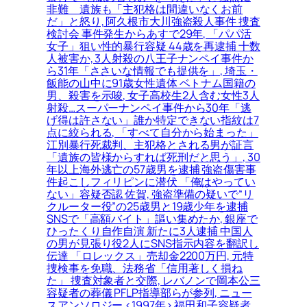
非難＿遺族も「主犯格は間違いなくお前
だ」と怒り, 阿久根市大川強盗殺人事件 捜査
検討会 事件発生からあすで29年, 「パパ活
女子」狙い性的暴行容疑 44歳を再逮捕 十数
人被害か, 3人射殺の八王子ナンペイ事件か
ら31年「ささいな情報でも提供を」, 埼玉・
飯能の山中に91歳女性遺体 ベトナム国籍の
男、殺害を示唆, 女子高校生2人含む女性3人
射殺…スーパーナンペイ事件から30年「逃
げ得は許さない」誰か特定できない指紋は7
点に絞られる, 「すべて自分から始まった」
江別暴行死裁判、主犯格とされる男が証言
「遺族の皆様からすれば死刑だと思う」, 30
年以上海外逃亡の57歳男を逮捕 強盗傷害事
件起こしフィリピンに潜伏 「俺はやってい
ない」容疑否認 佐賀, 強盗準備の疑いで“リ
クルーター役”の25歳男と19歳少年を逮捕
SNSで「高額バイト」謳い集めたか, 銀座で
ひったくり自作自演 新たに3人逮捕 中国人
の男が見張り役2人にSNS指示内容を翻訳し
伝達 「ロレックス」売却金2200万円, 元特
捜検事を免職、法務省「信用著しく損ね
た」 捜査対象者と交際, レバノンで岡本公三
容疑者の葬儀 PFLP指導部らが参列, ニュー
スアンソロジー <1997年> 福田和子容疑者