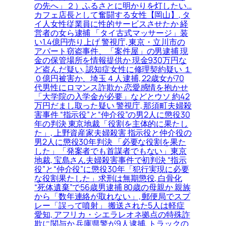
の先へ」２）ふるさとに明かりを灯したい…
カフェ店長として奮闘する女性【岡山】, タ
イ人女性従業員に性的サービスさせたか 経
営者の女ら逮捕 「タイ古式マッサージ」装
い1.4億円売り上げ 警視庁, 東京・立川市の
アパート窃盗事件、「案件屋」の男逮捕 現
金の保管場所を情報提供か 現金930万円な
ど盗んだ疑い, 認知症女性に修理契約疑い １
０億円被害か、埼玉４人逮捕, 22歳女が70
代男性にロマンス詐欺か 恋愛感情を抱かせ
「大学院の入学金が必要」などとウソ 約42
万円だまし取った疑い 警視庁, 那須町夫婦殺
害事件 “指示役”と“仲介役”の男2人に懲役30
年の判決 東京地裁「役割を主体的に果たし
た」, 上野資産家夫婦殺害 指示役と仲介役の
男2人に懲役30年判決 「必要な役割を果た
した」「発案者でも首謀者でもない」東京
地裁, 宝島さん夫婦殺害事件で初判決 “指示
役”と“仲介役”に懲役30年「犯行実現に必要
な役割果たした」求刑は無期懲役, 白骨化
“死体遺棄”で56歳男逮捕 80歳の母親か 親族
から「数年連絡が取れない」, 郵便局でスプ
レー「誤って噴射」 搬送された5人は軽症
愛知, アフリカ・シエラレオネ拠点の特殊詐
欺に関与か 兵庫県警が9人逮捕, トラックの