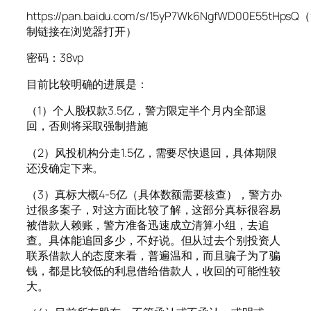
https://pan.baidu.com/s/15yP7Wk6NgfWD00E55tHpsQ
制链接在浏览器打开）
密码：38vp
目前比较明确的进展是：
（1）个人股权款3.5亿，警方限定半个月内全部退
回，否则将采取强制措施
（2）风投机构分走1.5亿，需要尽快退回，具体期限
还没确定下来。
（3）真标大概4-5亿（具体数额需要核查），警方办
过很多案子，对这方面比较了解，这部分真标很容易
被借款人赖账，警方准备迅速成立清算小组，去追
查。具体能追回多少，不好说。但从过去个别投资人
联系借款人的态度来看，普遍温和，而且骗子为了骗
钱，都是比较低的利息借给借款人，收回的可能性较
大。