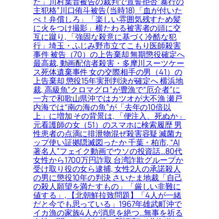
た」川村葉音被告の裁判で宣誓拒否”暴行の
主犯格”川口侑斗被告(当時18)「血が付いた
べ！弁償しろ」「楽しい雰囲気残すため髪
に火をつけ撮影」横たわる被害者の頭に交
互に蹴り, 「強固な殺意に基づく冷酷な犯
行」埼玉・ふじみ野市立てこもり医師殺害
事件 被告（70）の上告棄却 無期懲役確定へ
最高裁, 動画配信者殺害・多摩川スーツケー
ス死体遺棄事件 女の交際相手の男（41）の
上告棄却 懲役15年実刑判決が確定へ 横浜地
裁, 高級魚“クロマグロ”が豊漁で“厄介者”に
一方で和歌山県沖ではカツオが大不漁 瀬戸
内海では“南の海の魚”が「去年の10倍以
上」に増加 その背景は, 「便注入、死ぬか」
元看護師の女（51）のスマホに検索履歴 男
性患者の点滴に排泄物混ぜ殺害容疑 滅菌カ
ップ使い証拠隠滅図ったか 千葉・柏市, “AI
著名人”フェイク動画でウソの投資話…80代
女性から1700万円詐取 台湾詐欺グループか
受け取り役の女ら逮捕, 女性2人の承諾殺人
の男に懲役10年の判決 さいたま地裁「自己
の殺人願望を満たすもの」「厳しい非難に
値する」, 【北朝鮮拉致問題】「4人が一緒
だと今でも思っている」1967年雄武町沖で
イカ漁の家族4人が消息を絶つ…無事を祈る