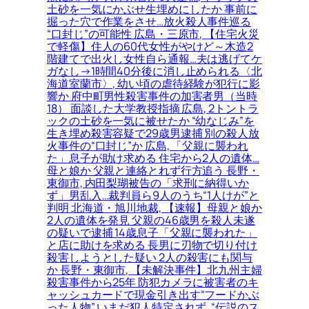
土砂を一気にかぶせ生埋めにしたか 事前に
掘った穴で作業をさせ…放火殺人事件巡る
“口封じ”の可能性 広島・三原市, 【住宅火災
で軽傷】住人の60代女性がやけど～木造2
階建てで出火し女性自ら通報…夫は逃げてケ
ガなし→1時間40分後に消し止められる〈北
海道室蘭市〉, 幼い頃の虐待経験が犯行に影
響か 府中町男性殺害事件の加害者男（当時
18） 面談した大学教授指摘 広島, 2トントラ
ックの土砂を一気に被せたか “幼なじみ”を
生き埋め殺害容疑で29歳男逮捕 別の殺人放
火事件の“口封じ”か 広島, 「父親に襲われ
た」息子が助け求める 住宅から2人の遺体…
母と娘か 父親と連絡とれず行方追う 長野・
東御市, 内田梨瑚被告の「求刑に納得いか
ず」男乱入…裁判員ら9人のうち“1人けが”と
判明 北海道・旭川地裁, 【速報】母親と娘か
2人の遺体を発見 父親の46歳男を殺人未遂
の疑いで逮捕 14歳息子「父親に襲われた」
と店に助けを求める 長男に刃物で切り付け
殺害しようとした疑い 2人の殺害にも関与
か 長野・東御市, 【未解決事件】北九州主婦
殺害事件から25年 防犯カメラに被害者のキ
ャッシュカードで現金引き出す“フードかぶ
った人物” いまだ犯人特定されず, “伝説のス