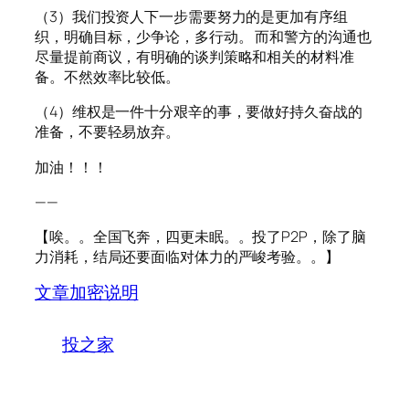
（3）我们投资人下一步需要努力的是更加有序组
织，明确目标，少争论，多行动。 而和警方的沟通也
尽量提前商议，有明确的谈判策略和相关的材料准
备。不然效率比较低。
（4）维权是一件十分艰辛的事，要做好持久奋战的
准备，不要轻易放弃。
加油！！！
——
【唉。。全国飞奔，四更未眠。。投了P2P，除了脑
力消耗，结局还要面临对体力的严峻考验。。】
文章加密说明
投之家