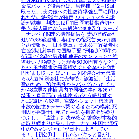
行方不明の父を待つ娘の13年, 隣人の81歳を
金属バットで殺害容疑、男逮捕「12～13回
殴った」, 実の娘への性虐待 準強姦罪に問わ
れた父に懲役9年が確定, ウィシュマさん訴
訟が結審、判決は12月11日 医療提供適切か
争点, 殺人事件から未解決のまま31年 スーパ
ーナンペイ関連の情報提供を, 妻の首絞めた
疑いで88歳逮捕、妻はその後死亡 夫が介護
との情報も, 「日本赤軍」 岡本公三容疑者死
亡 空港乱射事件で国際手配, “刑務所仲間”の
45歳と42歳の男逮捕 練馬のマンションで強
盗疑い 刃物突きつけ現金8000円奪うなどし
たか, 風力発電の事業権めぐり企業から2億
円だまし取った疑い 再エネ関連会社元代表
ら3人逮捕 別会社に売却後も譲渡話, 「生活
費のため」70代男性からバッグひったくり
か 48歳男を逮捕 県内で同様の事件相次ぐ
埼玉・春日部市, 未体験者がどう語り継ぐ
か…悲劇から67年、宮森小ジェット機墜落
事故の記憶を未来へ繋ぐ若者たちの模索, 死
刑囚が弁護士に宛てた手紙を拘置所が塗り
つぶし、「違法」判決が確定, 警察が本格的
に取り締まりに乗り出す一方で…中国で流行
中の″偽マンジャロ″が日本に上陸してい
る！, 【初公判】「口からバキッと音がし