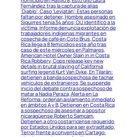
homicidio en Hatillo 8, Esto dijo Laura
Fernández tras la captura de alias
‘Diablo’, Caso ‘Leviatán’: Estas personas
faltan por detener, Hombre asesinado en
Siquirres tenía 34 años; OIJ identificó a la
víctima, Informe denuncia explotación de
trabajadores indígenas migrantes en
cosecha de café en Coto Brus, Costa
Rica llega a 8 femicidios este año tras
caso de este miércoles en Palmares,
American Hotel Owner Slain in in Costa
Rica Robbery, Cops release key new
details in brutal slaying of California
surfing legend Kurt Van Dyke, En Tilarán:
detienen a banda sospechosa de tachar
vehículos de extranjeros, Se suspende
inicio del debate contra sospechoso de
matar a Nadia Peraza, Alerta en La
Reforma: ordenan aislamiento inmediato
en ámbitos A y B, Detienen en Costa Rica
a sospechoso de asesinar a opositor
nicaragüense Roberto Samcam,
Detienen a otro costarricense requerido
por Estados Unidos para ser extraditado,
Terror frente a convento en Cartago: