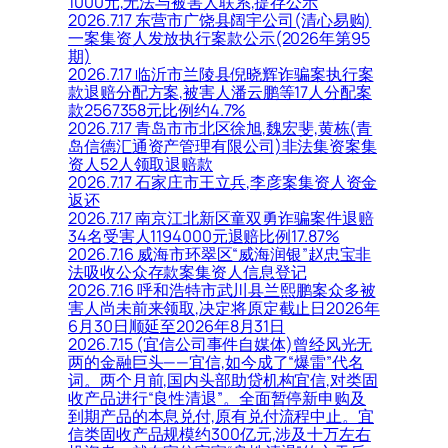
1000元,无法与被害人联系,提存公示
2026.7.17 东营市广饶县阔宇公司(清心易购)
一案集资人发放执行案款公示(2026年第95
期)
2026.7.17 临沂市兰陵县倪晓辉诈骗案执行案
款退赔分配方案,被害人潘云鹏等17人分配案
款2567358元比例约4.7%
2026.7.17 青岛市市北区徐旭,魏宏斐,黄栋(青
岛信德汇通资产管理有限公司)非法集资案集
资人52人领取退赔款
2026.7.17 石家庄市王立兵,李彦案集资人资金
返还
2026.7.17 南京江北新区童双勇诈骗案件退赔
34名受害人1194000元退赔比例17.87%
2026.7.16 威海市环翠区“威海润银”赵忠宝非
法吸收公众存款案集资人信息登记
2026.7.16 呼和浩特市武川县兰熙鹏案众多被
害人尚未前来领取,决定将原定截止日2026年
6月30日顺延至2026年8月31日
2026.7.15 (宜信公司事件自媒体)曾经风光无
两的金融巨头——宜信,如今成了“爆雷”代名
词。两个月前,国内头部助贷机构宜信,对类固
收产品进行“良性清退”。全面暂停新申购及
到期产品的本息兑付,原有兑付流程中止。宜
信类固收产品规模约300亿元,涉及十万左右