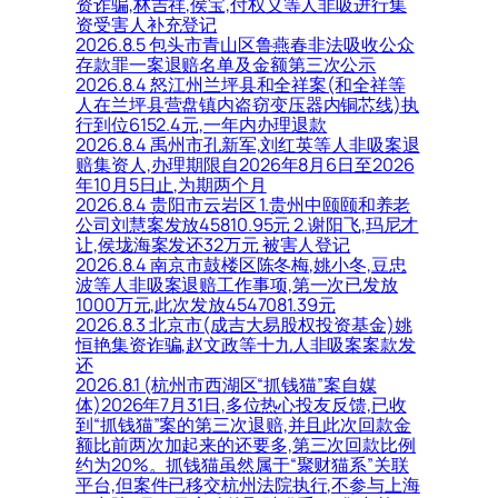
资诈骗,林吉祥,侯宝,付权义等人非吸进行集
资受害人补充登记
2026.8.5 包头市青山区鲁燕春非法吸收公众
存款罪一案退赔名单及金额第三次公示
2026.8.4 怒江州兰坪县和全祥案(和全祥等
人在兰坪县营盘镇内盗窃变压器内铜芯线)执
行到位6152.4元,一年内办理退款
2026.8.4 禹州市孔新军,刘红英等人非吸案退
赔集资人,办理期限自2026年8月6日至2026
年10月5日止,为期两个月
2026.8.4 贵阳市云岩区 1.贵州中颐颐和养老
公司刘慧案发放45810.95元 2.谢阳飞,玛尼才
让,侯垅海案发还32万元 被害人登记
2026.8.4 南京市鼓楼区陈冬梅,姚小冬,豆忠
波等人非吸案退赔工作事项,第一次已发放
1000万元,此次发放4547081.39元
2026.8.3 北京市(成吉大易股权投资基金)姚
恒艳集资诈骗,赵文政等十九人非吸案案款发
还
2026.8.1 (杭州市西湖区“抓钱猫”案自媒
体)2026年7月31日,多位热心投友反馈,已收
到“抓钱猫”案的第三次退赔,并且此次回款金
额比前两次加起来的还要多,第三次回款比例
约为20%。抓钱猫虽然属于“聚财猫系”关联
平台,但案件已移交杭州法院执行,不参与上海