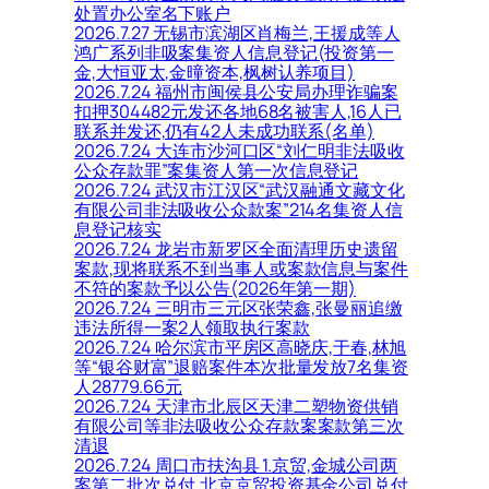
处置办公室名下账户
2026.7.27 无锡市滨湖区肖梅兰,王援成等人
鸿广系列非吸案集资人信息登记(投资第一
金,大恒亚太,金曈资本,枫树认养项目)
2026.7.24 福州市闽侯县公安局办理诈骗案
扣押304482元发还各地68名被害人,16人已
联系并发还,仍有42人未成功联系(名单)
2026.7.24 大连市沙河口区“刘仁明非法吸收
公众存款罪”案集资人第一次信息登记
2026.7.24 武汉市江汉区“武汉融通文藏文化
有限公司非法吸收公众款案”214名集资人信
息登记核实
2026.7.24 龙岩市新罗区全面清理历史遗留
案款,现将联系不到当事人或案款信息与案件
不符的案款予以公告(2026年第一期)
2026.7.24 三明市三元区张荣鑫,张曼丽追缴
违法所得一案2人领取执行案款
2026.7.24 哈尔滨市平房区高晓庆,于春,林旭
等“银谷财富”退赔案件本次批量发放7名集资
人28779.66元
2026.7.24 天津市北辰区天津二塑物资供销
有限公司等非法吸收公众存款案案款第三次
清退
2026.7.24 周口市扶沟县 1.京贸,金城公司两
案第二批次兑付,北京京贸投资基金公司兑付