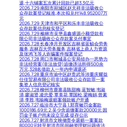
退,十六铺案五次累计回款已超3.3亿元
2026.7.29 南阳市宛城区赵天祥非法吸收公
众存款案登记核准,本次拟兑付148.952007万
元
2026.7.29 天津市和平区和乐丰非法吸收公
众存款案信息核实登记
2026.7.29 榆林市吴堡县鑫盛源小额贷款有
限公司非法吸收公众存款案兑付事宜
2026.7.28 长春净月开发区吉林省蓝鲸会劳务
服务,吉林百大劳务服务,吉林省上鼎人力资源
及张鸿飞等人诈骗案件报案登记
2026.7.28 周口市郸城县公安局侦办一恶势力
非法经营案(非法放贷)追缴违法所得500余
万元,328名借款人一年内申请退还
2026.7.28 重庆市渝中区赵贵武等涉重庆耀益
仕佳贸易有限公司非法吸收公众存款罪一案
集资人信息登记核实
2026.7.28 柳州市鹿寨县陈甜梅,蓝智敏,韦淑
清,廖淑贤,凌忠爱,覃美花,覃国松,梁梅娟,曾素
清,李胜,韦瑜梅退赔案领款账户开通
2026.7.27 临汾市大宁县 1.郑育敏罚金案款
1000186.69元 2.吴少含追缴案款20000元 因
罚金子账户尚未设立完成,提存公示
2026.7.27 射洪市文映傚责令退赔一案案款
80000元转至射洪市民间融资理财问题依法