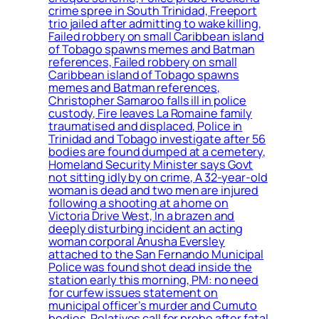
crime spree in South Trinidad, Freeport
trio jailed after admitting to wake killing,
Failed robbery on small Caribbean island
of Tobago spawns memes and Batman
references, Failed robbery on small
Caribbean island of Tobago spawns
memes and Batman references,
Christopher Samaroo falls ill in police
custody, Fire leaves La Romaine family
traumatised and displaced, Police in
Trinidad and Tobago investigate after 56
bodies are found dumped at a cemetery,
Homeland Security Minister says Govt
not sitting idly by on crime, A 32-year-old
woman is dead and two men are injured
following a shooting at a home on
Victoria Drive West, In a brazen and
deeply disturbing incident an acting
woman corporal Anusha Eversley
attached to the San Fernando Municipal
Police was found shot dead inside the
station early this morning, PM: no need
for curfew issues statement on
municipal officer’s murder and Cumuto
bodies, Relatives call for probe after fatal