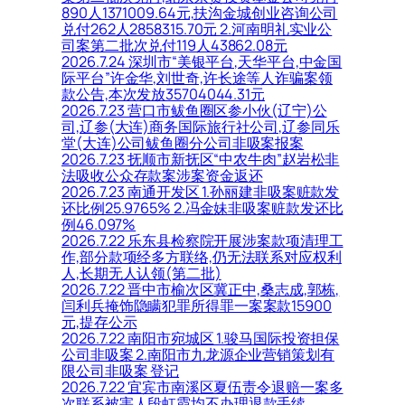
890人1371009.64元,扶沟金城创业咨询公司
兑付262人2858315.70元 2.河南明礼实业公
司案第二批次兑付119人43862.08元
2026.7.24 深圳市“美银平台,天华平台,中金国
际平台”许金华,刘世奇,许长途等人诈骗案领
款公告,本次发放35704044.31元
2026.7.23 营口市鲅鱼圈区参小伙(辽宁)公
司,辽参(大连)商务国际旅行社公司,辽参同乐
堂(大连)公司鲅鱼圈分公司非吸案报案
2026.7.23 抚顺市新抚区“中农牛肉”赵岩松非
法吸收公众存款案涉案资金返还
2026.7.23 南通开发区 1.孙丽建非吸案赃款发
还比例25.9765% 2.冯金妹非吸案赃款发还比
例46.097%
2026.7.22 乐东县检察院开展涉案款项清理工
作,部分款项经多方联络,仍无法联系对应权利
人,长期无人认领(第二批)
2026.7.22 晋中市榆次区冀正中,桑志成,郭栋,
闫利兵掩饰隐瞒犯罪所得罪一案案款15900
元,提存公示
2026.7.22 南阳市宛城区 1.骏马国际投资担保
公司非吸案 2.南阳市九龙源企业营销策划有
限公司非吸案 登记
2026.7.22 宜宾市南溪区夏伍责令退赔一案多
次联系被害人段虹霞均不办理退款手续