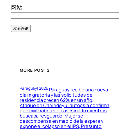
网站
MORE POSTS
Paraguay! 2026
Paraguay recibe una nueva
ola migratoria y las solicitudes de
residencia crecen 62% en un año,
Ataque en Canindeyú: autopsia confirma
que civil habría sido asesinado mientras
buscaba resguardo, Mujer se
descompensa en medio de la espera y
expone el colapso en el IPS, Presunto