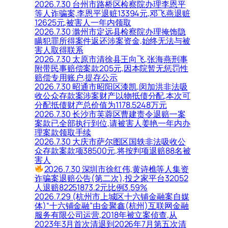
2026.7.30 台州市路桥区检察院办理李恩平
等人诈骗案,李恩平退赃13394元,邓飞燕退赃
12625元,被害人一年内领取
2026.7.30 滁州市定远县检察院办理掩饰隐
瞒犯罪所得案件返还涉案资金,始终无法与被
害人取得联系
2026.7.30 太原市清徐县王向飞,张海燕刑事
附带民事赔偿案款205元,因本院暂无惩罚性
赔偿专用账户,提存公示
2026.7.30 昭通市昭阳区漆凯,闵加洪非法吸
收公众存款案涉案财产以物抵债分配,本次可
分配抵债财产总价值为1178.5248万元
2026.7.30 长沙市芙蓉区曹建责令退赔一案
案款已全部执行到位,请被害人姜艳一年内办
理案款领取手续
2026.7.30 大庆市萨尔图区国轶非法吸收公
众存款案款项38500元,将按判项退赔88名被
害人
2026.7.30 深圳市徐红伟,黄诗樵等人集资
诈骗案退赔公告(第二次),投之家平台32052
人退赔82251873.2元比例3.59%
2026.7.29 (杭州市上城区十六铺金融案自媒
体)“十六铺金融”由金聚鑫(杭州)互联网金融
服务有限公司运营,2018年被立案侦查,从
2023年3月首次清退到2026年7月第五次清