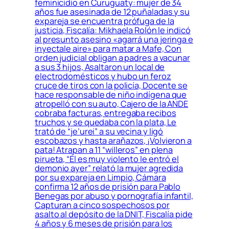
feminicidio en Curuguaty: mujer de 34
años fue asesinada de 12 puñaladas y su
expareja se encuentra prófuga de la
justicia, Fiscalía: Mikhaela Rolón le indicó
al presunto asesino «agarrá una jeringa e
inyectale aire» para matar a Mafe, Con
orden judicial obligan a padres a vacunar
a sus 3 hijos, Asaltaron un local de
electrodomésticos y hubo un feroz
cruce de tiros con la policía, Docente se
hace responsable de niño indígena que
atropelló con su auto, Cajero de la ANDE
cobraba facturas, entregaba recibos
truchos y se quedaba con la plata, Le
trató de “je’urei” a su vecina y ligó
escobazos y hasta arañazos, ¡Volvieron a
pata! Atrapan a 11 “willeros” en plena
pirueta, “Él es muy violento le entró el
demonio ayer” relató la mujer agredida
por su expareja en Limpio, Cámara
confirma 12 años de prisión para Pablo
Benegas por abuso y pornografía infantil,
Capturan a cinco sospechosos por
asalto al depósito de la DNIT, Fiscalía pide
4 años y 6 meses de prisión para los