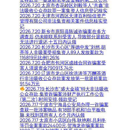
2026.7.20 太原市杏花岭区刘毅等人“共鑫”非
法吸收公众存款罪一案集资人信息登记核实
2026.7.20 天津市河西区天津百利恒信资产
管理有限公司非法集资相关案件信息核实登
记
2026.7.20 新乡市原阳县陈诚诈骗案在多方
调查后,仍未能联系到受害人,导致部分退赔款
无法进行退还,十五日内认领
2026.7.20 长沙市天心区“厚德中发”刘然,胡
亮等人非吸案受损集资人89人发放案款为
116819元比例1.26%
2026.7.20 合肥市包河区成雄合同诈骗案受
害人清退资金790913.74元
2026.7.20 辽源市龙山区徐洪涛等万酬茶酒
行非法吸收公众存款案发放第一批退赔案款
91.54万元
2026.7.19 长沙市“盛大金禧”特大非法吸收
公众存款,集资诈骗案涉财产执行工作公告
(第二次),时间安排,领款登记
2026.7.17 宁波市宁海县公安局办理一诈骗案
查获一批涉案物品,有18部手机和1台平板电
脑,未找到其所有人,6个月内认领
2026.7.17 太原市小店区白伟,耿艳刚,吕利冬
等罚金案案款24400元,贺海龙诈骗案案款