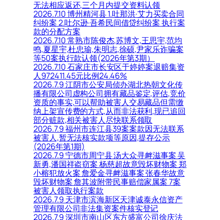
无法相应返还,三个月内提交资料认领
2026.7.10 博州精河县 1.吐那洪·艾力买卖合同
纠纷案 2.吐尔逊·吾希民间借贷纠纷案 执行案
款的分配方案
2026.7.10 常熟市陈俊杰,苏博文,王思宇,范均
鸣,夏星宇,杜忠瑜,朱明志,徐硕,尹家乐诈骗案
等50案执行款认领(2026年第3期）
2026.7.10 石家庄市长安区于婷婷案退赔集资
人972411.45元比例24.46%
2026.7.9 江阴市公安局侦办湖北热朝文化传
播有限公司虚构公司拥有藏品鉴定,评估,竞价
资质的事实,可以帮助被害人交易藏品但需缴
纳上架宣传费的方式,从而非法获利,现已追回
部分赃款,相关被害人尽快联系领取
2026.7.9 福州市连江县39案案款因无法联系
被害人,暂无法核实款项等原因,提存公示
(2026年第1期)
2026.7.9 宁德市周宁县 汤大众寻衅滋事案 吴
新勇,潘国祥盗窃案 杨慈超故意毁坏财物案 郑
小榕犯放火案 詹爱金寻衅滋事案 张春华故意
毁坏财物案 詹其波附带民事赔偿家属案 7案
被害人领取执行案款
2026.7.9 天津市滨海新区天津诚泰永信资产
管理有限公司非法集资案件核实登记
2026.7.9 深圳市南山区东方盛富公司徐庆法