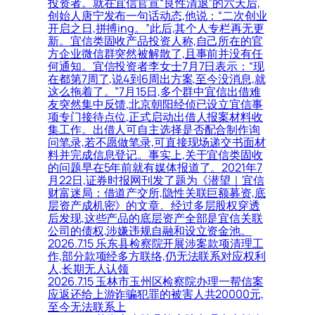
投资者。就在宜信官宣“良性清退”的六天后,
创始人唐宁发布一句话动态,他说：“二次创业
开启之日,拼搏ing。”此后,其个人专栏再无更
新。宜信类固收产品投资人称,自己所在的官
方企业微信群突然被解散了,且事前并没有任
何通知。宜信投资者李女士7月7日表示：“现
在都第7周了,说4到6周出方案,至今没消息,就
这么拖着了。”7月15日,多个群中宜信出借难
友突然集中反馈,北京朝阳经侦已设立宜信事
项专门接待点位,正式启动出借人报案材料收
集工作。出借人可自主选择是否配合制作询
问笔录,若不愿做笔录,可直接现场递交书面材
料并完成信息登记。事实上,关于宜信类固收
的问题早在5年前就有媒体报道了。2021年7
月22日,证券时报网刊发了题为《潜望｜宜信
财富迷局：借道产交所,隐性关联巨额募资,底
层资产成机密》的文章。经过多层股权穿透
后发现,这些产品的底层资产全部是宜信关联
公司的债权,涉嫌违规自融和设立资金池。
2026.7.15 乐东县检察院开展涉案款项清理工
作,部分款项经多方联络,仍无法联系对应权利
人,长期无人认领
2026.7.15 玉林市玉州区检察院办理一帮信案
应返还给上游诈骗犯罪的被害人共20000元,
至今无法联系上