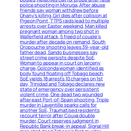
police shooting in Moruga, After abuse
friends say woman withdrew before
Ghany’s killing, Girl dies after collision at
Pigeon Point, TTPS raids lead to multiple
arrests over Easter weekend, Man killed
pregnant woman among two shot in
Wallerfield attack, 5 freed of couple’s
murder after decade on remand, South
Oropouche shooting leaves 39-year-old
father dead, Sando businesses say
street crime persists despite SoE,
Woman to appear in court on larceny
charge, Golconda woman identified as
body found floating off Tobago beach,
SoE yields 18 arrests 10 charges on 1st
day, Trinidad and Tobago declares new
state of emergency over persistent
violent crime, One dead two wounded
after east Port-of-Spain shooting, Triple
murder in Laventille sparks calls for
another SoE, Traumatised residents
recount terror after Couva double
murder, Court reserves judgment in
Republic Bank break-in appeal, Signal Hill