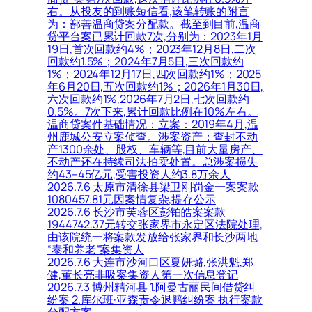
右。从投友的到账短信看,该笔转账的附言
为：鄯善温商贷案分配款。截至到目前,温商
贷平台案已累计回款7次,分别为：2023年1月
19日,首次回款约4%；2023年12月8日,二次
回款约1.5%；2024年7月5日,三次回款约
1%；2024年12月17日,四次回款约1%；2025
年6月20日,五次回款约1%；2026年1月30日,
六次回款约1%,2026年7月2日,七次回款约
0.5%。7次下来,累计回款比例在10%左右。
温商贷案件基础情况：立案：2019年4月,温
州鹿城公安立案侦查。涉案资产：查封不动
产1300余处、股权、车辆等,目前大量房产、
不动产还在持续司法拍卖处置。总涉案损失
约43–45亿元,受害投资人约3.8万余人
2026.7.6 太原市清徐县梁卫刚罚金一案案款
1080457.81元因案情复杂,提存公示
2026.7.6 长沙市芙蓉区彭铂皓案案款
1944742.37元转交张家界市永定区法院处理,
由该院统一将案款发放给张家界和长沙两地
“泰和养老”案集资人
2026.7.6 大连市沙河口区夏妍璐,张洪魁,郑
健,董长亮非吸案集资人第一次信息登记
2026.7.3 博州精河县 1.阿曼古丽民间借贷纠
纷案 2.库尔班·亚森责令退赔纠纷案 执行案款
分配方案