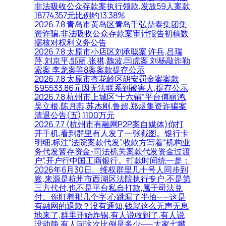
非法吸收公众存款案执行领款,发放59人案款
18774357元比例约13.38%
2026.7.8 青岛市黄岛区青岛千弘鼎泰集团集
资诈骗,非法吸收公众存款案审计报告初稿数
据核对权利义务公告
2026.7.8 太原市小店区刘承聪案 许兵,吕瑞
萍,刘京平,邹丽,张祺,魏波,闫虎案 刘杨敲诈勒
索案 李龙案等8案案款提存公示
2026.7.8 太原市杏花岭区胡安罚金案案款
695533.86元因无法联系到被害人,提存公示
2026.7.8 杭州市上城区“十六铺”平台傅丽鸿,
吴立根,陈月燕,苏杰刚,鲁超,郑煜集资诈骗案
清退公告(五),1100万元
2026.7.7 (杭州市有融网P2P案自媒体)你打
开手机,看到群里有人发了一张截图。银行卡
明细,标注“法院案款代发”,收款方写着“机构业
务代发暂存资金-司法机关案款代发资金过渡
户”,开户行中国工商银行。打款时间统一是：
2026年6月30日。维权群里几十号人同步到
账,来源是杭州市西湖区法院执行专户,不是第
三方代付,也不是平台私自打款,属于司法兑
付。你盯着那几个字,心跳漏了半拍——这是
有融网的退款？没有通知,钱就这么无声无息
地来了,群里开始炸锅,有人说收到了,有人说
没动静,有人问这次比例是多少——大家七嘴