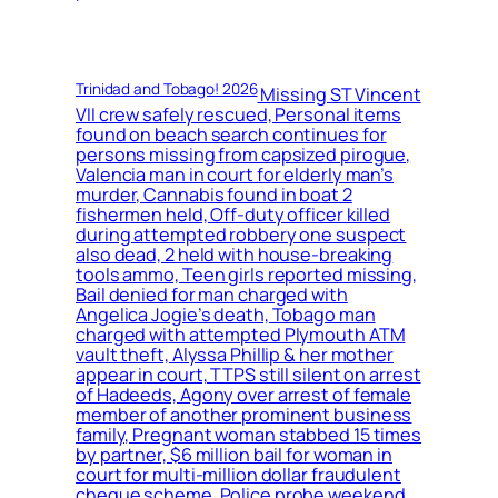
Trinidad and Tobago! 2026
Missing ST Vincent
VII crew safely rescued, Personal items
found on beach search continues for
persons missing from capsized pirogue,
Valencia man in court for elderly man’s
murder, Cannabis found in boat 2
fishermen held, Off-duty officer killed
during attempted robbery one suspect
also dead, 2 held with house-breaking
tools ammo, Teen girls reported missing,
Bail denied for man charged with
Angelica Jogie’s death, Tobago man
charged with attempted Plymouth ATM
vault theft, Alyssa Phillip & her mother
appear in court, TTPS still silent on arrest
of Hadeeds, Agony over arrest of female
member of another prominent business
family, Pregnant woman stabbed 15 times
by partner, $6 million bail for woman in
court for multi-million dollar fraudulent
cheque scheme, Police probe weekend