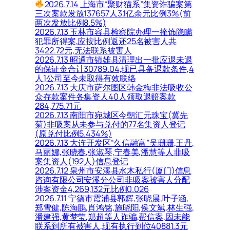
2026.7.14 上海市“聚财猫系”集资诈骗案第
三次案款发放137657人3.1亿余元比例3%(前
两次发放比例8.5%)
2026.7.13 玉林市容县检察院办理一掩饰隐瞒
犯罪所得案,应按比例返还25名被害人共
3422.72元,无法联系被害人
2026.7.13 昭通市镇雄县清理出一批应退未退
的保证金合计30789.04,现已具备退款条件,4
人1公司至今未取得有效联络
2026.7.13 大庆市萨尔图区韩金梅非法吸收公
众存款案件各集资人40人领取退赔案款
284,775.71元
2026.7.13 南阳市宛城区今朝汇元珠宝(冀先
菊)非吸案从未参与兑付的77名集资人登记
(原兑付比例5.434%)
2026.7.13 大连开发区“久信融富”吴珊珊,王丹,
马丽娜,张晓春,张淑琴,宁春美,潘慧等人非吸
案集资人(192人)信息登记
2026.7.12 泉州市安溪县水木私行(厦门)信息
咨询有限公司安溪分公司非吸案被害人分配
涉案资金4,269,132元比例0.026
2026.7.11 宁德市霞浦县郭辉,张晓晨,叶子涵,
郑雪健,陈海鹏,肖鸿铭,施晓阳,侯文斌,林生强,
潘建强,黄梦莹,郑超等人诈骗,帮信案,因未能
联系到所有被害人,现有执行到位40881.3元