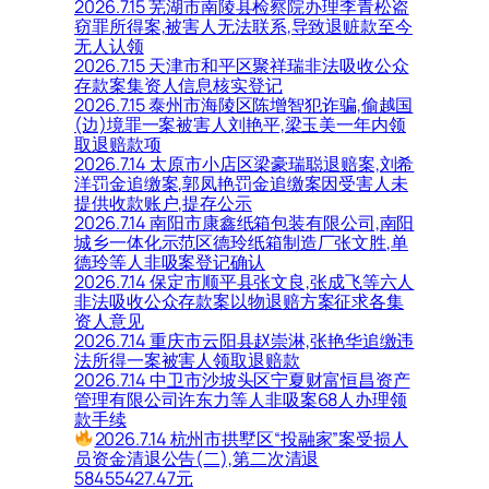
2026.7.15 芜湖市南陵县检察院办理李青松盗
窃罪所得案,被害人无法联系,导致退赃款至今
无人认领
2026.7.15 天津市和平区聚祥瑞非法吸收公众
存款案集资人信息核实登记
2026.7.15 泰州市海陵区陈增智犯诈骗,偷越国
(边)境罪一案被害人刘艳平,梁玉美一年内领
取退赔款项
2026.7.14 太原市小店区梁豪瑞聪退赔案,刘希
洋罚金追缴案,郭凤艳罚金追缴案因受害人未
提供收款账户,提存公示
2026.7.14 南阳市康鑫纸箱包装有限公司,南阳
城乡一体化示范区德玲纸箱制造厂张文胜,单
德玲等人非吸案登记确认
2026.7.14 保定市顺平县张文良,张成飞等六人
非法吸收公众存款案以物退赔方案征求各集
资人意见
2026.7.14 重庆市云阳县赵崇淋,张艳华追缴违
法所得一案被害人领取退赔款
2026.7.14 中卫市沙坡头区宁夏财富恒昌资产
管理有限公司许东力等人非吸案68人办理领
款手续
2026.7.14 杭州市拱墅区“投融家”案受损人
员资金清退公告(二),第二次清退
58455427.47元