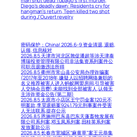
man shot dead Tobago’s first murder,
Diego’s deadly dawn: Residents cry for
hangman’s return, Teen killed two shot
during J’Ouvert revelry
密码保护：China! 2026.6-9 资金清退, 退赔,
认领, 信息核对
2026.8.5 天津市河北区敦促潘超等涉天津泰
博瑞投资管理有限公司非法集资系列案件公
司职员退缴违法所得
2026.8.5 衢州市常山县公安局办理诈骗案
(2017年至2018年,嫌疑人以招聘网络兼职的
名义推荐被害人进入蚂蚁网盟房间,引导被害
人交纳会员费),未能找到全部被害人,认领无
主涉诈资金公告(第二期)
2026.8.5 太原市小店区王宁罚金案120元不
明案款,李昊退赔案9241.79元刑事案件受害
人无法联系,提存公示
2026.8.5 恩施州巴东县巴东天蓬畜牧发展有
限公司系列案,邓玉凤系列案,田桂英系列案
发放案款公示
2026.8.5 长春市宽城区“麻黄草”案王元恭集