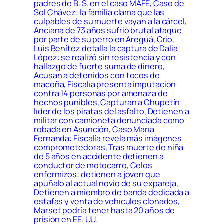
padres de B. S. en el caso MAFE, Caso de
Sol Chávez: la familia clama que las
culpables de su muerte vayan a la cárcel,
Anciana de 73 años sufrió brutal ataque
por parte de su perro en Areguá, Crio.
Luis Benítez detalla la captura de Dalia
López: se realizó sin resistencia y con
hallazgo de fuerte suma de dinero,
Acusan a detenidos con tocos de
macoña, Fiscalía presenta imputación
contra 14 personas por amenaza de
hechos punibles, Capturan a Chupetín
líder de los piratas del asfalto, Detienen a
militar con camioneta denunciada como
robada en Asunción, Caso María
Fernanda: Fiscalía revela más imágenes
comprometedoras, Tras muerte de niña
de 5 años en accidente detienen a
conductor de motocarro, Celos
enfermizos: detienen a joven que
apuñaló al actual novio de su expareja,
Detienen a miembro de banda dedicada a
estafas y venta de vehículos clonados,
Marset podría tener hasta 20 años de
prisión en EE. UU.