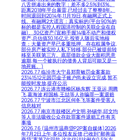
八舌拼凑出来的数字：差不多2.5%到3%。
距离2018年平台暴雷,已经过去了整整8年。
时间退回到2014年,11月19日,有融网正式上
线。有融网2大谎言：真实标的(平台90%的
标的都是实控人程国洪控制的关联企业在自
融)、30亿资产(宣称手握14项不动产和债权
资产,总估值30.16亿元,投资人随后实地核
查：大量资产早已多重抵押、存在权属争议,
部分房产被实控人私下转移,部分已被提前转
移至关联第三方。底层借款企业大面积恶意
逾期,每一个被执行的债务人背后可能又是一
地死账。)
2026.7.7 临汾市大宁县郑育敏罚金案案款
231415.12元因罚金子账户尚未设立完成,暂不
能按时发放,提存公示
2026.7.7 连云港市赣榆区杨东辉,王亚运,周腾
飞,葛海波,程国栋,王喆等人诈骗罪一案退赔
2026.7.7 宁波市江北区何冬飞等案件受害人
信息核对
2026.7.7 南京市鼓楼区卢文明,孙锡华,邱文均
等人非法吸收公众存款罪案件退赔工作有关
事项
2026.7.6 (温州市温商贷P2P案自媒体)2026
年7月2日上午,多位投友反馈,已收到“鄯善温
商贷”案第7次回款,这次估计比例在0.5%左