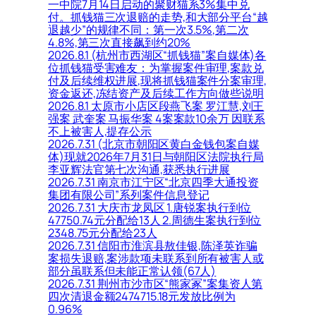
一中院7月14日启动的聚财猫系3%集中兑
付。抓钱猫三次退赔的走势,和大部分平台“越
退越少”的规律不同：第一次3.5%,第二次
4.8%,第三次直接飙到约20%
2026.8.1 (杭州市西湖区“抓钱猫”案自媒体)各
位抓钱猫受害难友：为掌握案件审理,案款兑
付及后续维权进展,现将抓钱猫案件分案审理,
资金返还,冻结资产及后续工作方向做些说明
2026.8.1 太原市小店区段燕飞案 罗江慧,刘王
强案 武奎案 马振华案 4案案款10余万 因联系
不上被害人,提存公示
2026.7.31 (北京市朝阳区黄白金钱包案自媒
体)现就2026年7月31日与朝阳区法院执行局
李亚辉法官第七次沟通,获悉执行进展
2026.7.31 南京市江宁区“北京四季大通投资
集团有限公司”系列案件信息登记
2026.7.31 大庆市龙凤区 1.唐锐案执行到位
47750.74元分配给13人 2.周德生案执行到位
2348.75元分配给23人
2026.7.31 信阳市淮滨县敖佳银,陈泽英诈骗
案损失退赔,案涉款项未联系到所有被害人或
部分虽联系但未能正常认领(67人)
2026.7.31 荆州市沙市区“熊家冢”案集资人第
四次清退金额2474715.18元发放比例为
0.96%