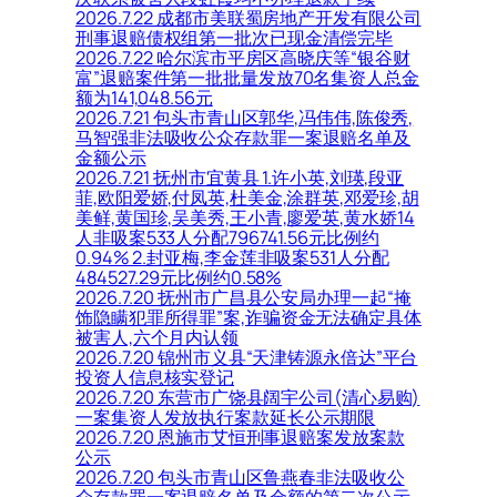
2026.7.22 成都市美联蜀房地产开发有限公司
刑事退赔债权组第一批次已现金清偿完毕
2026.7.22 哈尔滨市平房区高晓庆等“银谷财
富”退赔案件第一批批量发放70名集资人总金
额为141,048.56元
2026.7.21 包头市青山区郭华,冯伟伟,陈俊秀,
马智强非法吸收公众存款罪一案退赔名单及
金额公示
2026.7.21 抚州市宜黄县 1.许小英,刘瑛,段亚
菲,欧阳爱娇,付凤英,杜美金,涂群英,邓爱珍,胡
美鲜,黄国珍,吴美秀,王小青,廖爱英,黄水娇14
人非吸案533人分配796741.56元比例约
0.94% 2.封亚梅,李金莲非吸案531人分配
484527.29元比例约0.58%
2026.7.20 抚州市广昌县公安局办理一起“掩
饰隐瞒犯罪所得罪”案,诈骗资金无法确定具体
被害人,六个月内认领
2026.7.20 锦州市义县“天津铸源永倍达”平台
投资人信息核实登记
2026.7.20 东营市广饶县阔宇公司(清心易购)
一案集资人发放执行案款延长公示期限
2026.7.20 恩施市艾恒刑事退赔案发放案款
公示
2026.7.20 包头市青山区鲁燕春非法吸收公
众存款罪一案退赔名单及金额的第二次公示