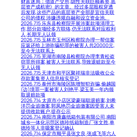
财富迷局：借道产交所,隐性关联巨额募资,底
层资产成机密》的文章。经过多层股权穿透
后发现,这些产品的底层资产全部是宜信关联
公司的债权,涉嫌违规自融和设立资金池。
2026.7.15 乐东县检察院开展涉案款项清理工
作,部分款项经多方联络,仍无法联系对应权利
人,长期无人认领
2026.7.15 玉林市玉州区检察院办理一帮信案
应返还给上游诈骗犯罪的被害人共20000元,
至今无法联系上
2026.7.15 芜湖市南陵县检察院办理李青松盗
窃罪所得案,被害人无法联系,导致退赃款至今
无人认领
2026.7.15 天津市和平区聚祥瑞非法吸收公众
存款案集资人信息核实登记
2026.7.15 泰州市海陵区陈增智犯诈骗,偷越国
(边)境罪一案被害人刘艳平,梁玉美一年内领
取退赔款项
2026.7.14 太原市小店区梁豪瑞聪退赔案,刘希
洋罚金追缴案,郭凤艳罚金追缴案因受害人未
提供收款账户,提存公示
2026.7.14 南阳市康鑫纸箱包装有限公司,南阳
城乡一体化示范区德玲纸箱制造厂张文胜,单
德玲等人非吸案登记确认
2026.7.14 保定市顺平县张文良,张成飞等六人