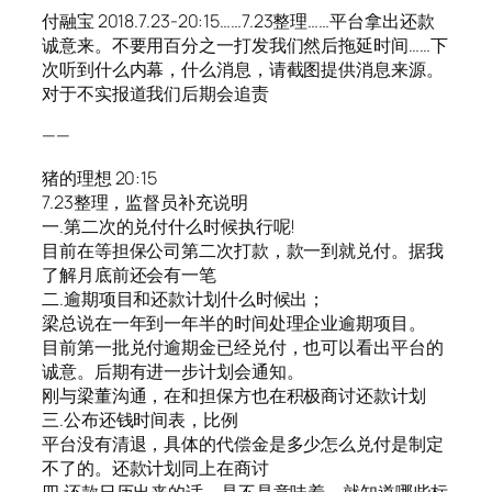
付融宝 2018.7.23-20:15……7.23整理……平台拿出还款
诚意来。不要用百分之一打发我们然后拖延时间……下
次听到什么内幕，什么消息，请截图提供消息来源。
对于不实报道我们后期会追责
——
猪的理想 20:15
7.23整理，监督员补充说明
一.第二次的兑付什么时候执行呢!
目前在等担保公司第二次打款，款一到就兑付。据我
了解月底前还会有一笔
二.逾期项目和还款计划什么时候出；
梁总说在一年到一年半的时间处理企业逾期项目。
目前第一批兑付逾期金已经兑付，也可以看出平台的
诚意。后期有进一步计划会通知。
刚与梁董沟通，在和担保方也在积极商讨还款计划
三.公布还钱时间表，比例
平台没有清退，具体的代偿金是多少怎么兑付是制定
不了的。还款计划同上在商讨
四.还款日历出来的话，是不是意味着，就知道哪些标