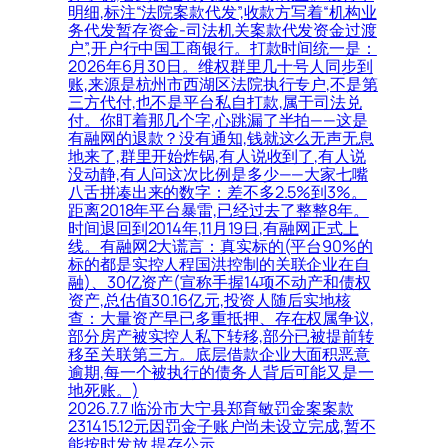
明细,标注“法院案款代发”,收款方写着“机构业
务代发暂存资金-司法机关案款代发资金过渡
户”,开户行中国工商银行。打款时间统一是：
2026年6月30日。维权群里几十号人同步到
账,来源是杭州市西湖区法院执行专户,不是第
三方代付,也不是平台私自打款,属于司法兑
付。你盯着那几个字,心跳漏了半拍——这是
有融网的退款？没有通知,钱就这么无声无息
地来了,群里开始炸锅,有人说收到了,有人说
没动静,有人问这次比例是多少——大家七嘴
八舌拼凑出来的数字：差不多2.5%到3%。
距离2018年平台暴雷,已经过去了整整8年。
时间退回到2014年,11月19日,有融网正式上
线。有融网2大谎言：真实标的(平台90%的
标的都是实控人程国洪控制的关联企业在自
融)、30亿资产(宣称手握14项不动产和债权
资产,总估值30.16亿元,投资人随后实地核
查：大量资产早已多重抵押、存在权属争议,
部分房产被实控人私下转移,部分已被提前转
移至关联第三方。底层借款企业大面积恶意
逾期,每一个被执行的债务人背后可能又是一
地死账。)
2026.7.7 临汾市大宁县郑育敏罚金案案款
231415.12元因罚金子账户尚未设立完成,暂不
能按时发放,提存公示