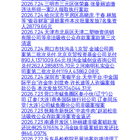
2026.7.24 三明市三元区张荣鑫,张曼丽追缴
违法所得一案2人领取执行案款
2026.7.24 哈尔滨市平房区高晓庆,于春,林旭
等“银谷财富”退赔案件本次批量发放7名集资
人28779.66元
2026.7.24 天津市北辰区天津二塑物资供销
有限公司等非法吸收公众存款案案款第三次
清退
2026.7.24 周口市扶沟县 1.京贸,金城公司两
案第二批次兑付,北京京贸投资基金公司兑付
890人1371009.64元,扶沟金城创业咨询公司
兑付262人2858315.70元 2.河南明礼实业公
司案第二批次兑付119人43862.08元
2026.7.24 深圳市“美银平台,天华平台,中金国
际平台”许金华,刘世奇,许长途等人诈骗案领
款公告,本次发放35704044.31元
2026.7.23 营口市鲅鱼圈区参小伙(辽宁)公
司,辽参(大连)商务国际旅行社公司,辽参同乐
堂(大连)公司鲅鱼圈分公司非吸案报案
2026.7.23 抚顺市新抚区“中农牛肉”赵岩松非
法吸收公众存款案涉案资金返还
2026.7.23 南通开发区 1.孙丽建非吸案赃款发
还比例25.9765% 2.冯金妹非吸案赃款发还比
例46.097%
2026.7.22 乐东县检察院开展涉案款项清理工