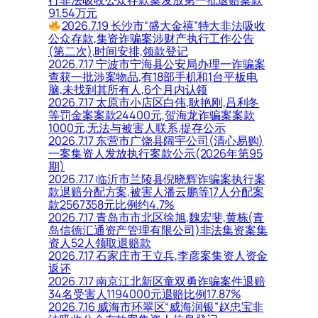
行非法吸收公众存款案发放第一批退赔案款
91.54万元
2026.7.19 长沙市“盛大金禧”特大非法吸收
公众存款,集资诈骗案涉财产执行工作公告
(第二次),时间安排,领款登记
2026.7.17 宁波市宁海县公安局办理一诈骗案
查获一批涉案物品,有18部手机和1台平板电
脑,未找到其所有人,6个月内认领
2026.7.17 太原市小店区白伟,耿艳刚,吕利冬
等罚金案案款24400元,贺海龙诈骗案案款
1000元,无法与被害人联系,提存公示
2026.7.17 东营市广饶县阔宇公司(清心易购)
一案集资人发放执行案款公示(2026年第95
期)
2026.7.17 临沂市兰陵县倪晓辉诈骗案执行案
款退赔分配方案,被害人潘云鹏等17人分配案
款2567358元比例约4.7%
2026.7.17 青岛市市北区徐旭,魏宏斐,黄栋(青
岛信德汇通资产管理有限公司)非法集资案集
资人52人领取退赔款
2026.7.17 石家庄市王立兵,李彦案集资人资金
返还
2026.7.17 南京江北新区童双勇诈骗案件退赔
34名受害人1194000元退赔比例17.87%
2026.7.16 威海市环翠区“威海润银”赵忠宝非