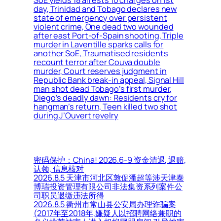
day, Trinidad and Tobago declares new
state of emergency over persistent
violent crime, One dead two wounded
after east Port-of-Spain shooting, Triple
murder in Laventille sparks calls for
another SoE, Traumatised residents
recount terror after Couva double
murder, Court reserves judgment in
Republic Bank break-in appeal, Signal Hill
man shot dead Tobago’s first murder,
Diego’s deadly dawn: Residents cry for
hangman’s return, Teen killed two shot
during J’Ouvert revelry
密码保护：China! 2026.6-9 资金清退, 退赔,
认领, 信息核对
2026.8.5 天津市河北区敦促潘超等涉天津泰
博瑞投资管理有限公司非法集资系列案件公
司职员退缴违法所得
2026.8.5 衢州市常山县公安局办理诈骗案
(2017年至2018年,嫌疑人以招聘网络兼职的