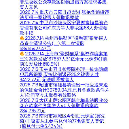
非法吸收公众存款案以物退赔方案征求各集
资人意见
2026.7.14 重庆市云阳县赵崇淋,张艳华追缴违
法所得一案被害人领取退赔款
2026.7.14 中卫市沙坡头区宁夏财富恒昌资产
管理有限公司许东力等人非吸案68人办理领
款手续
2026.7.14 杭州市拱墅区“投融家”案受损人
员资金清退公告(二),第二次清退
58455427.47元
2026.7.14 上海市“聚财猫系”集资诈骗案第
三次案款发放137657人3.1亿余元比例3%(前
两次发放比例8.5%)
2026.7.13 玉林市容县检察院办理一掩饰隐瞒
犯罪所得案,应按比例返还25名被害人共
3422.72元,无法联系被害人
2026.7.13 昭通市镇雄县清理出一批应退未退
的保证金合计30789.04,现已具备退款条件,4
人1公司至今未取得有效联络
2026.7.13 大庆市萨尔图区韩金梅非法吸收公
众存款案件各集资人40人领取退赔案款
284,775.71元
2026.7.13 南阳市宛城区今朝汇元珠宝(冀先
菊)非吸案从未参与兑付的77名集资人登记
(原兑付比例5.434%)