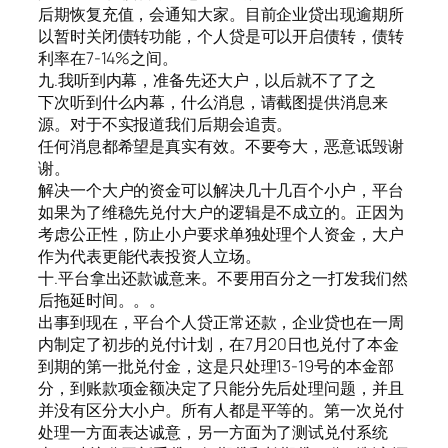
后期恢复充值，会通知大家。目前企业贷出现逾期所
以暂时关闭债转功能，个人贷是可以开启债转，债转
利率在7-14%之间。
九.我听到内幕，准备先还大户，以后就不了了之
下次听到什么内幕，什么消息，请截图提供消息来
源。对于不实报道我们后期会追责。
任何消息都希望是真实有效。不要夸大，恶意诋毁谢
谢。
解决一个大户的资金可以解决几十几百个小户，平台
如果为了维稳先兑付大户的逻辑是不成立的。正因为
考虑公正性，防止小户要求单独处理个人资金，大户
作为代表更能代表投资人立场。
十.平台拿出还款诚意来。不要用百分之一打发我们然
后拖延时间。。。
出事到现在，平台个人贷正常还款，企业贷也在一周
内制定了初步的兑付计划，在7月20日也兑付了本金
到期的第一批兑付金，这是只处理13-19号的本金部
分，到账款项金额决定了只能分先后处理问题，并且
并没有区分大小户。所有人都是平等的。第一次兑付
处理一方面表达诚意，另一方面为了测试兑付系统