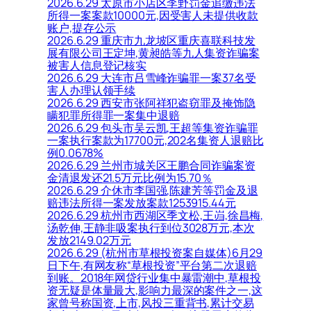
2026.6.29 太原市小店区李野罚金追缴违法
所得一案案款10000元,因受害人未提供收款
账户,提存公示
2026.6.29 重庆市九龙坡区重庆喜联科技发
展有限公司王定坤,黄昶皓等九人集资诈骗案
被害人信息登记核实
2026.6.29 大连市吕雪峰诈骗罪一案37名受
害人办理认领手续
2026.6.29 西安市张阿祥犯盗窃罪及掩饰隐
瞒犯罪所得罪一案集中退赔
2026.6.29 包头市吴云凯,王超等集资诈骗罪
一案执行案款为17700元,202名集资人退赔比
例0.0678%
2026.6.29 兰州市城关区王鹏合同诈骗案资
金清退发还21.5万元比例为15.70％
2026.6.29 介休市李国强,陈建芳等罚金及退
赔违法所得一案发放案款1253915.44元
2026.6.29 杭州市西湖区季文松,王岿,徐昌梅,
汤乾伸,王静非吸案执行到位3028万元,本次
发放2149.02万元
2026.6.29 (杭州市草根投资案自媒体)6月29
日下午,有网友称“草根投资”平台第二次退赔
到账。2018年网贷行业集中暴雷潮中,草根投
资无疑是体量最大,影响力最深的案件之一,这
家曾号称国资,上市,风投三重背书,累计交易