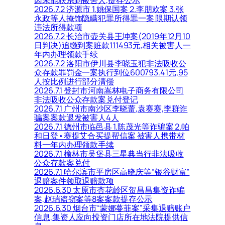
因未能联系到被害人,提存公示
2026.7.2 济源市 1.姚保国案 2.李朋欢案 3.张
永政等人掩饰隐瞒犯罪所得罪一案 限期认领
违法所得款项
2026.7.2 长治市壶关县王坤案(2019年12月10
日判决)追缴到案赃款111493元,相关被害人一
年内办理领款手续
2026.7.2 洛阳市伊川县李晓玉犯非法吸收公
众存款罪罚金一案执行到位600793.41元,95
人按比例进行部分清偿
2026.7.1 登封市河南嵩林电子商务有限公司
非法吸收公众存款案兑付登记
2026.7.1 广州市南沙区李晓蕾,袁赛赛,李群诈
骗案案款退发被害人4人
2026.7.1 德州市临邑县 1.陈茂光等诈骗案 2.帕
和日登•赛提艾合买提帮信案 被害人携带材
料一年内办理领款手续
2026.7.1 榆林市吴堡县三星典当行非法吸收
公众存款案兑付
2026.7.1 哈尔滨市平房区高晓庆等“银谷财富”
退赔案件领取退赔款项
2026.6.30 太原市杏花岭区贺昌昌集资诈骗
案,赵瑞盗窃案等8案案款提存公示
2026.6.30 烟台市“蒙娜蔓菲案”采集退赔账户
信息,集资人应向投资门店所在地法院提供信