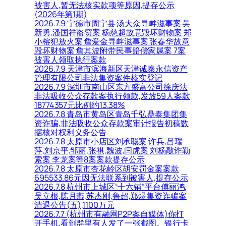
被害人,暂无法核实款项等原因,提存公示
(2026年第1期)
2026.7.9 宁德市周宁县 汤大众寻衅滋事案 吴
新勇,潘国祥盗窃案 杨慈超故意毁坏财物案 郑
小榕犯放火案 詹爱金寻衅滋事案 张春华故意
毁坏财物案 詹其波附带民事赔偿家属案 7案
被害人领取执行案款
2026.7.9 天津市滨海新区天津诚泰永信资产
管理有限公司非法集资案件核实登记
2026.7.9 深圳市南山区东方盛富公司徐庆法
非法吸收公众存款案执行领款,发放59人案款
18774357元比例约13.38%
2026.7.8 青岛市黄岛区青岛千弘鼎泰集团集
资诈骗,非法吸收公众存款案审计报告初稿数
据核对权利义务公告
2026.7.8 太原市小店区刘承聪案 许兵,吕瑞
萍,刘京平,邹丽,张祺,魏波,闫虎案 刘杨敲诈勒
索案 李龙案等8案案款提存公示
2026.7.8 太原市杏花岭区胡安罚金案案款
695533.86元因无法联系到被害人,提存公示
2026.7.8 杭州市上城区“十六铺”平台傅丽鸿,
吴立根,陈月燕,苏杰刚,鲁超,郑煜集资诈骗案
清退公告(五),1100万元
2026.7.7 (杭州市有融网P2P案自媒体)你打
开手机,看到群里有人发了一张截图。银行卡