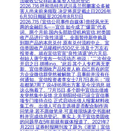
法吸收公众存款案集资人信息登记
2026.7.16 呼和浩特市武川县兰熙鹏案众多被
害人尚未前来领取,决定将原定截止日2026年
6月30日顺延至2026年8月31日
2026.7.15 (宜信公司事件自媒体)曾经风光无
两的金融巨头——宜信,如今成了“爆雷”代名
词。两个月前,国内头部助贷机构宜信,对类固
收产品进行“良性清退”。全面暂停新申购及
到期产品的本息兑付,原有兑付流程中止。宜
信类固收产品规模约300亿元,涉及十万左右
投资者。就在宜信官宣“良性清退”的六天后,
创始人唐宁发布一句话动态,他说：“二次创业
开启之日,拼搏ing。”此后,其个人专栏再无更
新。宜信类固收产品投资人称,自己所在的官
方企业微信群突然被解散了,且事前并没有任
何通知。宜信投资者李女士7月7日表示：“现
在都第7周了,说4到6周出方案,至今没消息,就
这么拖着了。”7月15日,多个群中宜信出借难
友突然集中反馈,北京朝阳经侦已设立宜信事
项专门接待点位,正式启动出借人报案材料收
集工作。出借人可自主选择是否配合制作询
问笔录,若不愿做笔录,可直接现场递交书面材
料并完成信息登记。事实上,关于宜信类固收
的问题早在5年前就有媒体报道了。2021年7
月22日,证券时报网刊发了题为《潜望｜宜信