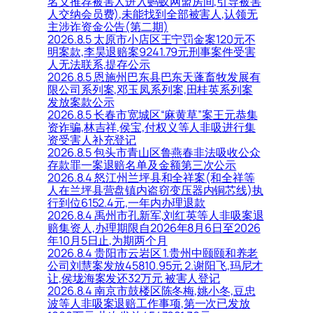
名义推荐被害人进入蚂蚁网盟房间,引导被害
人交纳会员费),未能找到全部被害人,认领无
主涉诈资金公告(第二期)
2026.8.5 太原市小店区王宁罚金案120元不
明案款,李昊退赔案9241.79元刑事案件受害
人无法联系,提存公示
2026.8.5 恩施州巴东县巴东天蓬畜牧发展有
限公司系列案,邓玉凤系列案,田桂英系列案
发放案款公示
2026.8.5 长春市宽城区“麻黄草”案王元恭集
资诈骗,林吉祥,侯宝,付权义等人非吸进行集
资受害人补充登记
2026.8.5 包头市青山区鲁燕春非法吸收公众
存款罪一案退赔名单及金额第三次公示
2026.8.4 怒江州兰坪县和全祥案(和全祥等
人在兰坪县营盘镇内盗窃变压器内铜芯线)执
行到位6152.4元,一年内办理退款
2026.8.4 禹州市孔新军,刘红英等人非吸案退
赔集资人,办理期限自2026年8月6日至2026
年10月5日止,为期两个月
2026.8.4 贵阳市云岩区 1.贵州中颐颐和养老
公司刘慧案发放45810.95元 2.谢阳飞,玛尼才
让,侯垅海案发还32万元 被害人登记
2026.8.4 南京市鼓楼区陈冬梅,姚小冬,豆忠
波等人非吸案退赔工作事项,第一次已发放