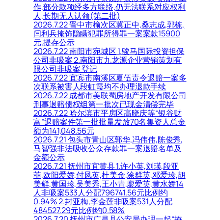
作,部分款项经多方联络,仍无法联系对应权利
人,长期无人认领(第二批)
2026.7.22 晋中市榆次区冀正中,桑志成,郭栋,
闫利兵掩饰隐瞒犯罪所得罪一案案款15900
元,提存公示
2026.7.22 南阳市宛城区 1.骏马国际投资担保
公司非吸案 2.南阳市九龙源企业营销策划有
限公司非吸案 登记
2026.7.22 宜宾市南溪区夏伍责令退赔一案多
次联系被害人段虹霞均不办理退款手续
2026.7.22 成都市美联蜀房地产开发有限公司
刑事退赔债权组第一批次已现金清偿完毕
2026.7.22 哈尔滨市平房区高晓庆等“银谷财
富”退赔案件第一批批量发放70名集资人总金
额为141,048.56元
2026.7.21 包头市青山区郭华,冯伟伟,陈俊秀,
马智强非法吸收公众存款罪一案退赔名单及
金额公示
2026.7.21 抚州市宜黄县 1.许小英,刘瑛,段亚
菲,欧阳爱娇,付凤英,杜美金,涂群英,邓爱珍,胡
美鲜,黄国珍,吴美秀,王小青,廖爱英,黄水娇14
人非吸案533人分配796741.56元比例约
0.94% 2.封亚梅,李金莲非吸案531人分配
484527.29元比例约0.58%
2026.7.20 抚州市广昌县公安局办理一起“掩