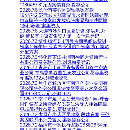
1080457.81元因案情复杂,提存公示
2026.7.6 长沙市芙蓉区彭铂皓案案款
1944742.37元转交张家界市永定区法院处理,
由该院统一将案款发放给张家界和长沙两地
“泰和养老”案集资人
2026.7.6 大连市沙河口区夏妍璐,张洪魁,郑
健,董长亮非吸案集资人第一次信息登记
2026.7.3 博州精河县 1.阿曼古丽民间借贷纠
纷案 2.库尔班·亚森责令退赔纠纷案 执行案款
分配方案
2026.7.3 怀化市芷江县湖南神鹤大健康产业
有限公司及关联公司,刘凤梅案登记
2026.7.3 青岛市市南区青岛香薰山谷生态农
业公司,青岛香薰谷园生态农业公司葛蓉集资
诈骗案192人领取退赔款
2026.7.3 焦作市解放区河南亚圣实业集团有
限公司焦作分公司非法集资案第八次资金清
退99.68余万元比例0.6%
2026.7.2 南平市延平区公安局侦办 1.吴x珠合
同诈骗案 2.康雪婷案 3.黄仁洪等人掩饰隐瞒
犯罪所得收益案 涉案财物处理
2026.7.2 太原市小店区吴超案,段建东案,王萍
案因联系不到受害人,案款提存公示
2026.7.2 福清市一案执行案款263806.54元