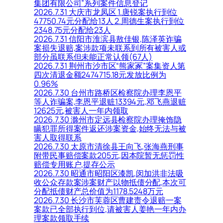
集团有限公司”系列案件信息登记
2026.7.31 大庆市龙凤区 1.唐锐案执行到位
47750.74元分配给13人 2.周德生案执行到位
2348.75元分配给23人
2026.7.31 信阳市淮滨县敖佳银,陈泽英诈骗
案损失退赔,案涉款项未联系到所有被害人或
部分虽联系但未能正常认领(67人)
2026.7.31 荆州市沙市区“熊家冢”案集资人第
四次清退金额2474715.18元发放比例为
0.96%
2026.7.30 台州市路桥区检察院办理李恩平
等人诈骗案,李恩平退赃13394元,邓飞燕退赃
12625元,被害人一年内领取
2026.7.30 滁州市定远县检察院办理掩饰隐
瞒犯罪所得案件返还涉案资金,始终无法与被
害人取得联系
2026.7.30 太原市清徐县王向飞,张海燕刑事
附带民事赔偿案款205元,因本院暂无惩罚性
赔偿专用账户,提存公示
2026.7.30 昭通市昭阳区漆凯,闵加洪非法吸
收公众存款案涉案财产以物抵债分配,本次可
分配抵债财产总价值为1178.5248万元
2026.7.30 长沙市芙蓉区曹建责令退赔一案
案款已全部执行到位,请被害人姜艳一年内办
理案款领取手续