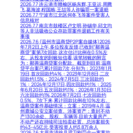
2026.7.7 连云港市赣榆区杨东辉,王亚运,周腾
飞,葛海波,程国栋,王喆等人诈骗罪一案退赔
2026.7.7 宁波市江北区何冬飞等案件受害人
信息核对
2026.7.7 南京市鼓楼区卢文明,孙锡华,邱文均
等人非法吸收公众存款罪案件退赔工作有关
事项
2026.7.6 (温州市温商贷P2P案自媒体)2026
年7月2日上午,多位投友反馈,已收到“鄯善温
商贷”案第7次回款,这次估计比例在0.5%左
右。从投友的到账短信看,该笔转账的附言
为：鄯善温商贷案分配款。截至到目前,温商
贷平台案已累计回款7次,分别为：2023年1月
19日,首次回款约4%；2023年12月8日,二次
回款约1.5%；2024年7月5日,三次回款约
1%；2024年12月17日,四次回款约1%；2025
年6月20日,五次回款约1%；2026年1月30日,
六次回款约1%,2026年7月2日,七次回款约
0.5%。7次下来,累计回款比例在10%左右。
温商贷案件基础情况：立案：2019年4月,温
州鹿城公安立案侦查。涉案资产：查封不动
产1300余处、股权、车辆等,目前大量房产、
不动产还在持续司法拍卖处置。总涉案损失
约43–45亿元,受害投资人约3.8万余人
2026.7.6 太原市清徐县梁卫刚罚金一案案款