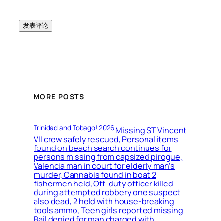
MORE POSTS
Trinidad and Tobago! 2026
Missing ST Vincent
VII crew safely rescued, Personal items
found on beach search continues for
persons missing from capsized pirogue,
Valencia man in court for elderly man’s
murder, Cannabis found in boat 2
fishermen held, Off-duty officer killed
during attempted robbery one suspect
also dead, 2 held with house-breaking
tools ammo, Teen girls reported missing,
Bail denied for man charged with