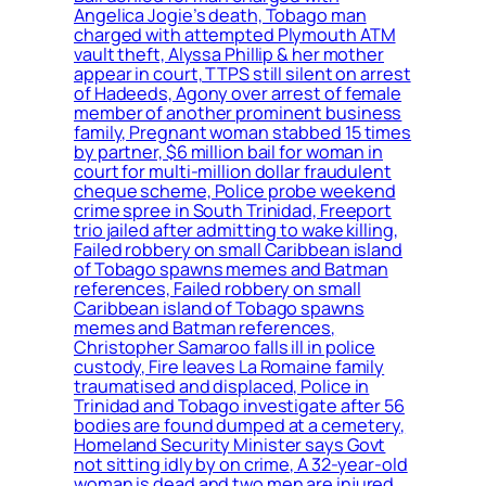
Angelica Jogie’s death, Tobago man
charged with attempted Plymouth ATM
vault theft, Alyssa Phillip & her mother
appear in court, TTPS still silent on arrest
of Hadeeds, Agony over arrest of female
member of another prominent business
family, Pregnant woman stabbed 15 times
by partner, $6 million bail for woman in
court for multi-million dollar fraudulent
cheque scheme, Police probe weekend
crime spree in South Trinidad, Freeport
trio jailed after admitting to wake killing,
Failed robbery on small Caribbean island
of Tobago spawns memes and Batman
references, Failed robbery on small
Caribbean island of Tobago spawns
memes and Batman references,
Christopher Samaroo falls ill in police
custody, Fire leaves La Romaine family
traumatised and displaced, Police in
Trinidad and Tobago investigate after 56
bodies are found dumped at a cemetery,
Homeland Security Minister says Govt
not sitting idly by on crime, A 32-year-old
woman is dead and two men are injured