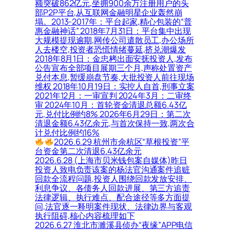
额突破862亿元,坐拥900余万注册用户的头
部P2P平台,从互联网金融明星企业轰然崩
塌。2013-2017年：平台起家,精心包装的“普
惠金融神话” 2018年7月31日：平台集中出现
大规模提现逾期,网传公司遣散员工,办公场所
人去楼空,投资者恐慌情绪蔓延,挤兑潮爆发
2018年8月1日：金忠栲出面安抚投资人,发布
公告宣布全部项目展期三个月,声称处置资产
兑付本息,暂缓崩盘节奏,大批投资人前往现场
维权 2018年10月19日：实控人自首,刑事立案
2021年12月：一审宣判 2024年3月：二审终
审 2024年10月：首轮资金清退总额6.43亿
元,兑付比例约8% 2026年6月29日：第二次
清退金额6.43亿余元,与首次保持一致,两次合
计兑付比例约16%
2026.6.29 杭州市余杭区“草根投资”平
台资金第二次清退6.43亿余元
2026.6.28 (上海市贝米钱包案自媒体)昨日
投资人致电负责该案的杨法官沟通案件追赃
回款全流程问题,投资人围绕回款发放安排、
利息争议、各债务人回款进展、第三方追责
法律逻辑、执行难点、配合途径等多方面提
问,法官逐一释明案件现状、法律边界与客观
执行阻碍,核心内容梳理如下
2026.6.27 淮北市濉溪县侦办“夜缘”APP电信