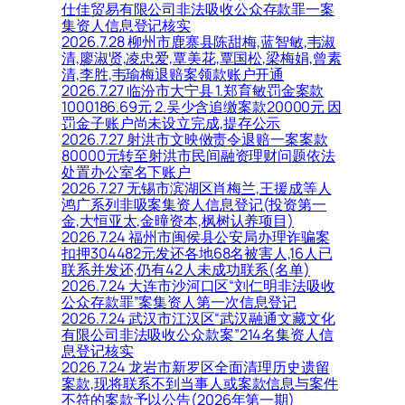
仕佳贸易有限公司非法吸收公众存款罪一案
集资人信息登记核实
2026.7.28 柳州市鹿寨县陈甜梅,蓝智敏,韦淑
清,廖淑贤,凌忠爱,覃美花,覃国松,梁梅娟,曾素
清,李胜,韦瑜梅退赔案领款账户开通
2026.7.27 临汾市大宁县 1.郑育敏罚金案款
1000186.69元 2.吴少含追缴案款20000元 因
罚金子账户尚未设立完成,提存公示
2026.7.27 射洪市文映傚责令退赔一案案款
80000元转至射洪市民间融资理财问题依法
处置办公室名下账户
2026.7.27 无锡市滨湖区肖梅兰,王援成等人
鸿广系列非吸案集资人信息登记(投资第一
金,大恒亚太,金曈资本,枫树认养项目)
2026.7.24 福州市闽侯县公安局办理诈骗案
扣押304482元发还各地68名被害人,16人已
联系并发还,仍有42人未成功联系(名单)
2026.7.24 大连市沙河口区“刘仁明非法吸收
公众存款罪”案集资人第一次信息登记
2026.7.24 武汉市江汉区“武汉融通文藏文化
有限公司非法吸收公众款案”214名集资人信
息登记核实
2026.7.24 龙岩市新罗区全面清理历史遗留
案款,现将联系不到当事人或案款信息与案件
不符的案款予以公告(2026年第一期)