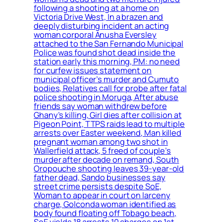
following a shooting at a home on
Victoria Drive West, In a brazen and
deeply disturbing incident an acting
woman corporal Anusha Eversley
attached to the San Fernando Municipal
Police was found shot dead inside the
station early this morning, PM: no need
for curfew issues statement on
municipal officer’s murder and Cumuto
bodies, Relatives call for probe after fatal
police shooting in Moruga, After abuse
friends say woman withdrew before
Ghany’s killing, Girl dies after collision at
Pigeon Point, TTPS raids lead to multiple
arrests over Easter weekend, Man killed
pregnant woman among two shot in
Wallerfield attack, 5 freed of couple’s
murder after decade on remand, South
Oropouche shooting leaves 39-year-old
father dead, Sando businesses say
street crime persists despite SoE,
Woman to appear in court on larceny
charge, Golconda woman identified as
body found floating off Tobago beach,
SoE yields 18 arrests 10 charges on 1st