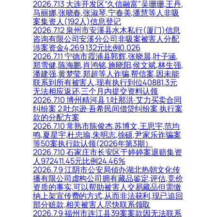
2026.7.13 大连开发区“久信融富”吴珊珊,王丹,
马丽娜,张晓春,张淑琴,宁春美,潘慧等人非吸
案集资人(192人)信息登记
2026.7.12 泉州市安溪县水木私行(厦门)信息
咨询有限公司安溪分公司非吸案被害人分配
涉案资金4,269,132元比例0.026
2026.7.11 宁德市霞浦县郭辉,张晓晨,叶子涵,
郑雪健,陈海鹏,肖鸿铭,施晓阳,侯文斌,林生强,
潘建强,黄梦莹,郑超等人诈骗,帮信案,因未能
联系到所有被害人,现有执行到位40881.3元
无法相应返还,三个月内提交资料认领
2026.7.10 博州精河县 1.吐那洪·艾力买卖合同
纠纷案 2.吐尔逊·吾希民间借贷纠纷案 执行案
款的分配方案
2026.7.10 常熟市陈俊杰,苏博文,王思宇,范均
鸣,夏星宇,杜忠瑜,朱明志,徐硕,尹家乐诈骗案
等50案执行款认领(2026年第3期）
2026.7.10 石家庄市长安区于婷婷案退赔集资
人972411.45元比例24.46%
2026.7.9 江阴市公安局侦办湖北热朝文化传
播有限公司虚构公司拥有藏品鉴定,评估,竞价
资质的事实,可以帮助被害人交易藏品但需缴
纳上架宣传费的方式,从而非法获利,现已追回
部分赃款,相关被害人尽快联系领取
2026.7.9 福州市连江县39案案款因无法联系