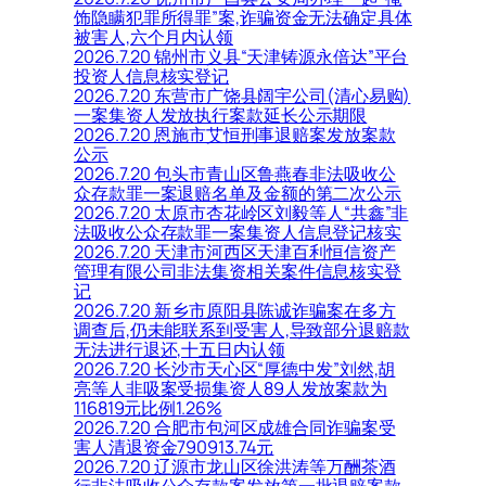
饰隐瞒犯罪所得罪”案,诈骗资金无法确定具体
被害人,六个月内认领
2026.7.20 锦州市义县“天津铸源永倍达”平台
投资人信息核实登记
2026.7.20 东营市广饶县阔宇公司(清心易购)
一案集资人发放执行案款延长公示期限
2026.7.20 恩施市艾恒刑事退赔案发放案款
公示
2026.7.20 包头市青山区鲁燕春非法吸收公
众存款罪一案退赔名单及金额的第二次公示
2026.7.20 太原市杏花岭区刘毅等人“共鑫”非
法吸收公众存款罪一案集资人信息登记核实
2026.7.20 天津市河西区天津百利恒信资产
管理有限公司非法集资相关案件信息核实登
记
2026.7.20 新乡市原阳县陈诚诈骗案在多方
调查后,仍未能联系到受害人,导致部分退赔款
无法进行退还,十五日内认领
2026.7.20 长沙市天心区“厚德中发”刘然,胡
亮等人非吸案受损集资人89人发放案款为
116819元比例1.26%
2026.7.20 合肥市包河区成雄合同诈骗案受
害人清退资金790913.74元
2026.7.20 辽源市龙山区徐洪涛等万酬茶酒