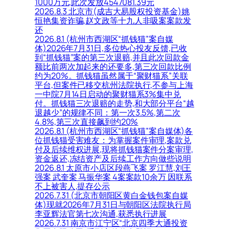
1000万元,此次发放4547081.39元
2026.8.3 北京市(成吉大易股权投资基金)姚
恒艳集资诈骗,赵文政等十九人非吸案案款发
还
2026.8.1 (杭州市西湖区“抓钱猫”案自媒
体)2026年7月31日,多位热心投友反馈,已收
到“抓钱猫”案的第三次退赔,并且此次回款金
额比前两次加起来的还要多,第三次回款比例
约为20%。抓钱猫虽然属于“聚财猫系”关联
平台,但案件已移交杭州法院执行,不参与上海
一中院7月14日启动的聚财猫系3%集中兑
付。抓钱猫三次退赔的走势,和大部分平台“越
退越少”的规律不同：第一次3.5%,第二次
4.8%,第三次直接飙到约20%
2026.8.1 (杭州市西湖区“抓钱猫”案自媒体)各
位抓钱猫受害难友：为掌握案件审理,案款兑
付及后续维权进展,现将抓钱猫案件分案审理,
资金返还,冻结资产及后续工作方向做些说明
2026.8.1 太原市小店区段燕飞案 罗江慧,刘王
强案 武奎案 马振华案 4案案款10余万 因联系
不上被害人,提存公示
2026.7.31 (北京市朝阳区黄白金钱包案自媒
体)现就2026年7月31日与朝阳区法院执行局
李亚辉法官第七次沟通,获悉执行进展
2026.7.31 南京市江宁区“北京四季大通投资