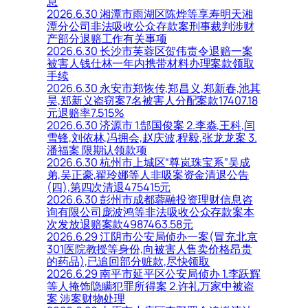
息
2026.6.30 湘潭市雨湖区陈烨等享寿明天湘
潭分公司非法吸收公众存款案刑事裁判涉财
产部分退赔工作有关事项
2026.6.30 长沙市芙蓉区贺伟责令退赔一案
被害人钱仕林一年内携带材料办理案款领取
手续
2026.6.30 永安市郑恢传,郑昌义,郑新春,池其
昊,郑新义盗窃案7名被害人分配案款17407.18
元退赔率7.515%
2026.6.30 济源市 1.郜国俊案 2.李淼,王科,闫
雪锋,刘依林,冯拥会,赵庆波,程毅,张龙龙案 3.
潘福案 限期认领款项
2026.6.30 杭州市上城区“尊岚珠宝系”吴成
弟,吴正豪,翟玲娜等人非吸案资金清退公告
(四),第四次清退475415元
2026.6.30 彭州市成都蓉融投资理财信息咨
询有限公司庞波鸿等非法吸收公众存款案本
次发放退赔案款4987463.58元
2026.6.29 江阴市公安局侦办一案(冒充北京
301医院教授等身份,向被害人售卖价格昂贵
的药品),已追回部分赃款,尽快领取
2026.6.29 南平市延平区公安局侦办 1.李跃辉
等人掩饰隐瞒犯罪所得案 2.许礼万家中被盗
案 涉案财物处理