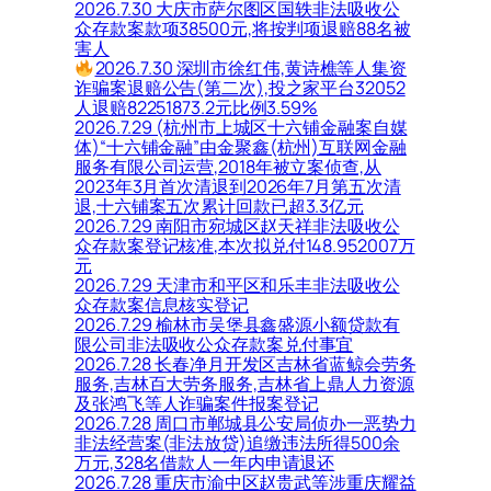
2026.7.30 大庆市萨尔图区国轶非法吸收公
众存款案款项38500元,将按判项退赔88名被
害人
2026.7.30 深圳市徐红伟,黄诗樵等人集资
诈骗案退赔公告(第二次),投之家平台32052
人退赔82251873.2元比例3.59%
2026.7.29 (杭州市上城区十六铺金融案自媒
体)“十六铺金融”由金聚鑫(杭州)互联网金融
服务有限公司运营,2018年被立案侦查,从
2023年3月首次清退到2026年7月第五次清
退,十六铺案五次累计回款已超3.3亿元
2026.7.29 南阳市宛城区赵天祥非法吸收公
众存款案登记核准,本次拟兑付148.952007万
元
2026.7.29 天津市和平区和乐丰非法吸收公
众存款案信息核实登记
2026.7.29 榆林市吴堡县鑫盛源小额贷款有
限公司非法吸收公众存款案兑付事宜
2026.7.28 长春净月开发区吉林省蓝鲸会劳务
服务,吉林百大劳务服务,吉林省上鼎人力资源
及张鸿飞等人诈骗案件报案登记
2026.7.28 周口市郸城县公安局侦办一恶势力
非法经营案(非法放贷)追缴违法所得500余
万元,328名借款人一年内申请退还
2026.7.28 重庆市渝中区赵贵武等涉重庆耀益