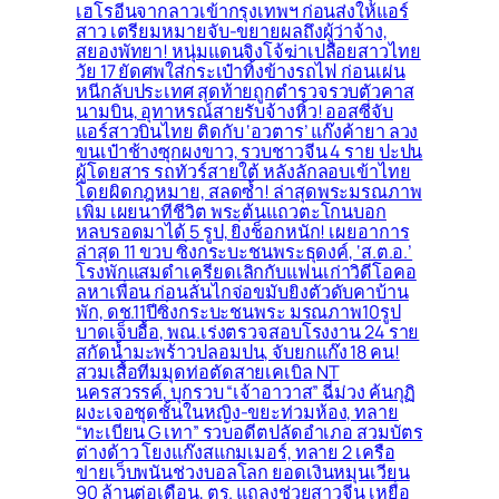
เฮโรอีนจากลาวเข้ากรุงเทพฯ ก่อนส่งให้แอร์
สาว เตรียมหมายจับ-ขยายผลถึงผู้ว่าจ้าง,
สยองพัทยา! หนุ่มแดนจิงโจ้ฆ่าเปลือยสาวไทย
วัย 17 ยัดศพใส่กระเป๋าทิ้งข้างรถไฟ ก่อนเผ่น
หนีกลับประเทศ สุดท้ายถูกตำรวจรวบตัวคาส
นามบิน, อุทาหรณ์สายรับจ้างหิ้ว! ออสซี่จับ
แอร์สาวบินไทย ติดกับ ‘อวตาร’ แก๊งค้ายา ลวง
ขนเป๋าช้างซุกผงขาว, รวบชาวจีน 4 ราย ปะปน
ผู้โดยสาร รถทัวร์สายใต้ หลังลักลอบเข้าไทย
โดยผิดกฎหมาย, สลดซ้ำ! ล่าสุดพระมรณภาพ
เพิ่ม เผยนาทีชีวิต พระต้นแถวตะโกนบอก
หลบรอดมาได้ 5 รูป, ยิ่งช็อกหนัก! เผยอาการ
ล่าสุด 11 ขวบ ซิ่งกระบะชนพระธุดงค์, ‘ส.ต.อ.’
โรงพักแสมดำเครียดเลิกกับแฟนเก่าวิดีโอคอ
ลหาเพื่อน ก่อนลั่นไกจ่อขมับยิงตัวดับคาบ้าน
พัก, ดช.11ปีซิ่งกระบะชนพระ มรณภาพ10รูป
บาดเจ็บอื้อ, พณ.เร่งตรวจสอบโรงงาน 24 ราย
สกัดน้ำมะพร้าวปลอมปน, จับยกแก๊ง 18 คน!
สวมเสื้อทีมมุดท่อตัดสายเคเบิล NT
นครสวรรค์, บุกรวบ “เจ้าอาวาส” ฉี่ม่วง ค้นกุฏิ
ผงะเจอชุดชั้นในหญิง-ขยะท่วมห้อง, ทลาย
“ทะเบียน G เทา” รวบอดีตปลัดอำเภอ สวมบัตร
ต่างด้าว โยงแก๊งสแกมเมอร์, ทลาย 2 เครือ
ข่ายเว็บพนันช่วงบอลโลก ยอดเงินหมุนเวียน
90 ล้านต่อเดือน, ตร. แถลงช่วยสาวจีน เหยื่อ