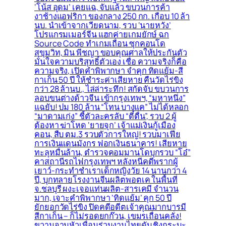
‘โน้ส อุดม’ เคยแฉ, จับแล้ว ขบวนการค้า
งาช้างแอฟริกา ของกลาง 250 กก. เกือบ 10 ล้า
นบ. นำเข้าจากเวียดนาม, รวบ ‘นายหวัง’
โปรแกรมเมอร์จีน แฮกค่ายเกมยักษ์ ฉก
Source Code ทำเกมเถื่อน ซุกคอนโด
สุขุมวิท, มิน พีชญา ขอบคุณศาลให้ประกันตัว
มั่นใจความบริสุทธิ์ตัวเอง เชื่อ ความจริงก็คือ
ความจริง, เปิดคำพิพากษา จำคุก ทิดแย้ม-สี
กาเก็น 50 ปี ให้ชำระค่าเสียหาย คืนวัดไร่ขิง
กว่า 28 ล้านบ., ไล่ล่าระทึก! สกัดจับ ขบวนการ
ลอบขนต่างด้าวจีน เข้ากรุงเทพฯ, “มหาหนึ่ง”
แฉยับ! ปม 180 ล้าน “โทน บางแค” ไม่ได้หลอก
“มาดามเก่ง” ชี้ตัวละครลับ “ตี๋ตื่น”, รวบ 2 ผู้
ต้องหา ฆ่าโหด ‘ยายจุก’ เจ้าแม่เงินกู้เมือง
คอน, สืบ ตม.3 รวบตัวการใหญ่! รวบมาเฟีย
การเงินแดนมังกร ฟอกเงินธนาคาร! เสียหาย
ทะลุหมื่นล้าน, ตำรวจคอมมานโดบุกรวบ “โอ๋”
คาสถานีรถไฟกรุงเทพฯ หลังหนีคดีพรากผู้
เยาว์-กระทำชำเราเด็กหญิงวัย 14 นานกว่า 4
ปี, บุกทลายโรงงานจีนผลิตพอตเค ในพื้นที่
จ.ชลบุรี ผงะเจอแท่นผลิต-สารเคมี จำนวน
มาก, เจาะคำพิพากษา ‘ทิดแย้ม’ คุก 50 ปี
ยักยอกวัดไร่ขิง ปิดคดีอดีตเจ้าคุณมากบารมี
สีกาเก็น – ก็ไม่รอดยกก๊วน, เขมรเถื่อนคลั่ง!
ขวานจามหัวเพื่อนร่วมงานไทยดับ ชิงกระบะ