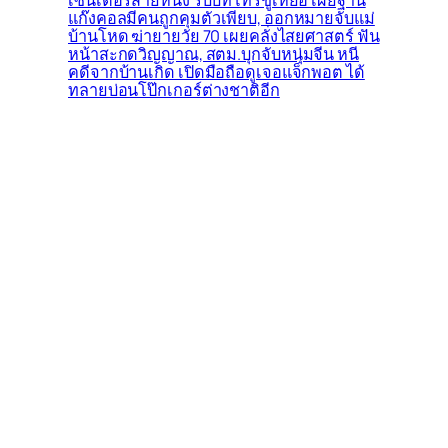
เซ็นเตอร์สายหนึ่ง รับบทโทรขู่เหยื่อ เผยฐาน
แก๊งคอลมีคนถูกคุมตัวเพียบ, ออกหมายจับแม่
บ้านโหด ฆ่ายายวัย 70 เผยคลั่งไสยศาสตร์ ฟัน
หน้าสะกดวิญญาณ, สตม.บุกจับหนุ่มจีน หนี
คดีจากบ้านเกิด เปิดมือถือดูเจอแจ็กพอต ได้
ทลายบ่อนโป๊กเกอร์ต่างชาติอีก