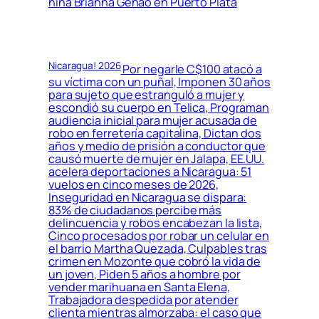
niña Brianna Genao en Puerto Plata
Nicaragua! 2026
Por negarle C$100 atacó a
su víctima con un puñal, Imponen 30 años
para sujeto que estranguló a mujer y
escondió su cuerpo en Telica, Programan
audiencia inicial para mujer acusada de
robo en ferretería capitalina, Dictan dos
años y medio de prisión a conductor que
causó muerte de mujer en Jalapa, EE.UU.
acelera deportaciones a Nicaragua: 51
vuelos en cinco meses de 2026,
Inseguridad en Nicaragua se dispara:
83% de ciudadanos percibe más
delincuencia y robos encabezan la lista,
Cinco procesados por robar un celular en
el barrio Martha Quezada, Culpables tras
crimen en Mozonte que cobró la vida de
un joven, Piden 5 años a hombre por
vender marihuana en Santa Elena,
Trabajadora despedida por atender
clienta mientras almorzaba: el caso que