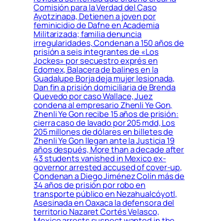
Comisión para la Verdad del Caso
Ayotzinapa, Detienen a joven por
feminicidio de Dafne en Academia
Militarizada; familia denuncia
irregularidades, Condenan a 150 años de
prisión a seis integrantes de «Los
Jockes» por secuestro exprés en
Edomex, Balacera de balines en la
Guadalupe Borja deja mujer lesionada,
Dan fin a prisión domiciliaria de Brenda
Quevedo por caso Wallace, Juez
condena al empresario Zhenli Ye Gon,
Zhenli Ye Gon recibe 15 años de prisión:
cierra caso de lavado por 205 mdd, Los
205 millones de dólares en billetes de
Zhenli Ye Gon llegan ante la Justicia 19
años después, More than a decade after
43 students vanished in Mexico ex-
governor arrested accused of cover-up,
Condenan a Diego Jiménez Colín más de
34 años de prisión por robo en
transporte público en Nezahualcóyotl,
Asesinada en Oaxaca la defensora del
territorio Nazaret Cortés Velasco,
Mexico arrests suspect wanted in the