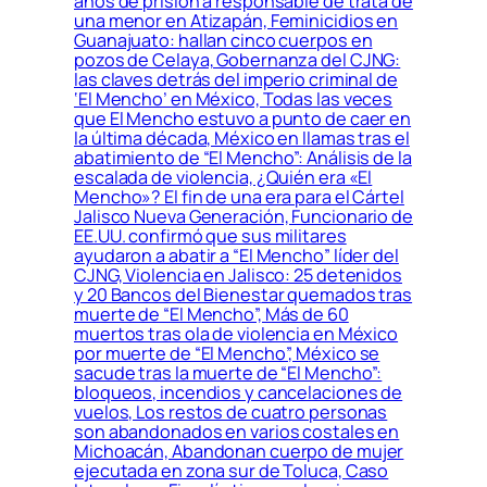
años de prisión a responsable de trata de
una menor en Atizapán, Feminicidios en
Guanajuato: hallan cinco cuerpos en
pozos de Celaya, Gobernanza del CJNG:
las claves detrás del imperio criminal de
‘El Mencho’ en México, Todas las veces
que El Mencho estuvo a punto de caer en
la última década, México en llamas tras el
abatimiento de “El Mencho”: Análisis de la
escalada de violencia, ¿Quién era «El
Mencho»? El fin de una era para el Cártel
Jalisco Nueva Generación, Funcionario de
EE.UU. confirmó que sus militares
ayudaron a abatir a “El Mencho” líder del
CJNG, Violencia en Jalisco: 25 detenidos
y 20 Bancos del Bienestar quemados tras
muerte de “El Mencho”, Más de 60
muertos tras ola de violencia en México
por muerte de “El Mencho”, México se
sacude tras la muerte de “El Mencho”:
bloqueos, incendios y cancelaciones de
vuelos, Los restos de cuatro personas
son abandonados en varios costales en
Michoacán, Abandonan cuerpo de mujer
ejecutada en zona sur de Toluca, Caso