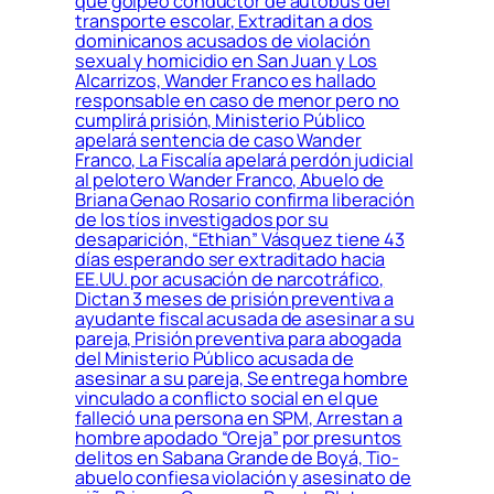
que golpeó conductor de autobús del
transporte escolar, Extraditan a dos
dominicanos acusados de violación
sexual y homicidio en San Juan y Los
Alcarrizos, Wander Franco es hallado
responsable en caso de menor pero no
cumplirá prisión, Ministerio Público
apelará sentencia de caso Wander
Franco, La Fiscalía apelará perdón judicial
al pelotero Wander Franco, Abuelo de
Briana Genao Rosario confirma liberación
de los tíos investigados por su
desaparición, “Ethian” Vásquez tiene 43
días esperando ser extraditado hacia
EE.UU. por acusación de narcotráfico,
Dictan 3 meses de prisión preventiva a
ayudante fiscal acusada de asesinar a su
pareja, Prisión preventiva para abogada
del Ministerio Público acusada de
asesinar a su pareja, Se entrega hombre
vinculado a conflicto social en el que
falleció una persona en SPM, Arrestan a
hombre apodado “Oreja” por presuntos
delitos en Sabana Grande de Boyá, Tio-
abuelo confiesa violación y asesinato de