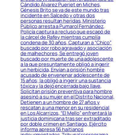
Cándido Álvarez Pueriet en Miches,
Génesis Brito se va de este mundo tras
incidente en Salcedo y otras dos
personas resultan heridas, Ministerio
Público arresta a Pumarol Fernández,
Policía captura a recluso que escapó de
la cárcel de Rafey mientras cumplía
condena de 30 años, Capturan a “Chico”
buscado por robo agravado y asociación
de malhechores, Se entregó joven
buscado por muerte de una adolescente
a la que presuntamente obligó a ingerir
un herbicida, Envían a prisión hombre
acusado de envenenar adolescente de
15 años; la obligó a ingerir una sustancia
tóxica y la dejó encerrada bajo llave,
Solicitan prisión preventiva para hombre
asesinó a su mujer en el Distrito Nacional,
Detienen a un hombre de 27 años y
rescatan a una menor en su residencial
en Los Alcarrizos, “El Mello” enfrentará la
justicia dominicana tras ser extraditado
por doble crimen en Santiago, Ejército
informa apresa 56 haitianos
indoucmentados, Tribunal reprograma