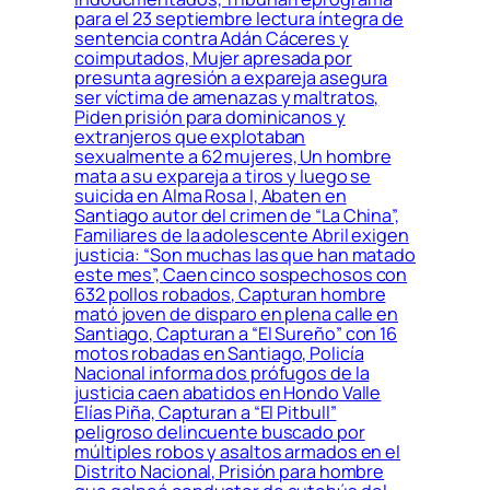
para el 23 septiembre lectura íntegra de
sentencia contra Adán Cáceres y
coimputados, Mujer apresada por
presunta agresión a expareja asegura
ser víctima de amenazas y maltratos,
Piden prisión para dominicanos y
extranjeros que explotaban
sexualmente a 62 mujeres, Un hombre
mata a su expareja a tiros y luego se
suicida en Alma Rosa I, Abaten en
Santiago autor del crimen de “La China”,
Familiares de la adolescente Abril exigen
justicia: “Son muchas las que han matado
este mes”, Caen cinco sospechosos con
632 pollos robados, Capturan hombre
mató joven de disparo en plena calle en
Santiago, Capturan a “El Sureño” con 16
motos robadas en Santiago, Policía
Nacional informa dos prófugos de la
justicia caen abatidos en Hondo Valle
Elías Piña, Capturan a “El Pitbull”
peligroso delincuente buscado por
múltiples robos y asaltos armados en el
Distrito Nacional, Prisión para hombre