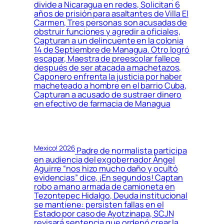
divide a Nicaragua en redes, Solicitan 6
años de prisión para asaltantes de Villa El
Carmen, Tres personas son acusadas de
obstruir funciones y agredir a oficiales,
Capturan a un delincuente en la colonia
14 de Septiembre de Managua. Otro logró
escapar, Maestra de preescolar fallece
después de ser atacada a machetazos,
Caponero enfrenta la justicia por haber
macheteado a hombre en el barrio Cuba,
Capturan a acusado de sustraer dinero
en efectivo de farmacia de Managua
Mexico! 2026
Padre de normalista participa
en audiencia del exgobernador Ángel
Aguirre “nos hizo mucho daño y ocultó
evidencias” dice, ¡En segundos! Captan
robo a mano armada de camioneta en
Tezontepec Hidalgo, Deuda institucional
se mantiene: persisten fallas en el
Estado por caso de Ayotzinapa, SCJN
revisará sentencia que ordenó crear la