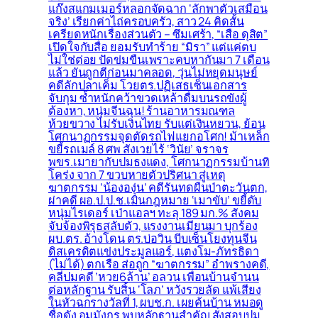
แก๊งสแกมเมอร์หลอกจัดฉาก ‘ลักพาตัวเสมือน
จริง’ เรียกค่าไถ่ครอบครัว, สาว 24 คิดสั้น
เครียดหนักเรื่องส่วนตัว – ซึมเศร้า, “เสือ ดุสิต”
เปิดใจกับสื่อ ยอมรับทำร้าย “มิรา” แต่แค่ตบ
ไม่ใช่ต่อย ปัดข่มขืนเพราะคบหากันมา 7 เดือน
แล้ว ยันถูกตีก่อนมาคลอด, วุ่นไม่หยุดมนุษย์
คดีลักปลาเค็ม โวยตร.ปฏิเสธเซ็นเอกสาร
จับกุม ซ้ำหนักคว้าขวดเหล้าดื่มบนรถขังผู้
ต้องหา, หนุ่มจีนฉุน! ร้านอาหารมณฑล
ห้วยขวาง ไม่รับเงินไทย รับแต่เงินหยวน, ย้อน
โศกนาฏกรรมจุดตัดรถไฟแยกอโศก! ม้าเหล็ก
ขยี้รถเมล์ 8 ศพ สังเวยไร้ ‘วินัย’ จราจร
พขร.เมายากับปมธงแดง, โศกนาฏกรรมบ้านทิ
โคร่ง จาก 7 ขวบหายตัวปริศนา สู่เหตุ
ฆาตกรรม ‘น้ององุ่น’ คดีรันทดผืนป่าตะวันตก,
ผ่าคดี ผอ.ป.ป.ช.เมินกฎหมาย ‘เมาขับ’ ขยี้ดับ
หนุ่มไรเดอร์ เป่าแอลฯ ทะลุ 189 มก.% สังคม
จับจ้องพิรุธสลับตัว, แรงงานเมียนมา บุกร้อง
ผบ.ตร. อ้างโดน ตร.บ่อวิน บีบเซ็นโยงทุนจีน
ดิสเครดิตแข่งประมูลแอร์, แตงโม-ภัทรธิดา
(ไม่ได้) ตกเรือ ส่อถูก “ฆาตกรรม” อำพรางคดี,
คลี่ปมคดี ‘หวย6ล้าน’ อลวน เพื่อนบ้านจำนน
ต่อหลักฐาน รับสิ้น ‘โลภ’ หวังรวยลัด แพ้เสียง
ในหัวฉกรางวัลที่ 1, ผบช.ก. เผยค้นบ้าน หมอดู
ชื่อดัง อมมังกร พบหลักฐานสำคัญ สั่งสอบปม