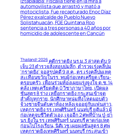
Iztapalapa: Fiscalía tiene en la mira a
automovilista que arrastró y mató a
motociclista, Fue recapturado Enoc Díaz
Pérez exalcalde de Pueblo Nuevo
Solistahuacán, FGE Quintana Roo
sentencia a tres personas a 40 años por
homicidio de adolescente en Cancún
Thailand! 2026
คดีกราดยิง นร.ม.3 ล่าสุด ดับ 9
เจ็บ 23 ตำรวจสั่งสอบปมลึก, ตำรวจเร่งคลี่ปม
‘กราดยิง’ จอสรุปคดี 9 ส.ค., ตร.เร่งคลี่ปมเหตุ
สะเทือนขวัญในรร. พบผู้ก่อเหตุเครียด เรียน-
ครอบครัว, เพื่อนร่วมห้องเผยแรงจูงใจ ด.ช. 14
คลั่ง เหตุเครียดติด 0 วิชาภาษาไทย, เปิดผล
ชันสูตร 8 ร่าง เหยื่อกราดยิง กระสุนเข้าจุด
สำคัญทุกราย, นักศึกษาหนุ่มหึงโหดมอบตัว
จ้วงชายจีนดับคาห้อง หลังเจออยู่กับแฟนสาว,
เหตุกราดยิง รร.เทพศิรินทร์ นนทบุรี ยุติแล้ว ผู้
ก่อเหตุจบชีวิตตัวเอง, เจออีก 2 ศพที่บ้าน ปู่-ย่า
นร.ยิงใน รร.เทพศิรินทร์ นนทบุรี คาดก่อเหตุ
ก่อนไปโรงเรียน, นิติเวช เผยผลชันสูตร 8 ศพ
เหตุกราดยิงเทพศิรินทร์ นนทบุรี กระสุนเข้า