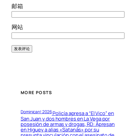
邮箱
网站
MORE POSTS
Dominican! 2026
Policía apresa a “El Vico” en
San Juan y dos hombres en La Vega por
posesión de armas y drogas, RD: Apresan
en Higuey a alias «Satanás» por su
presunta vinculación con el asesinato de