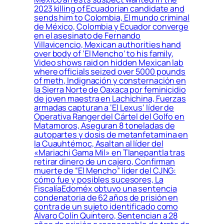
2023 killing of Ecuadorian candidate and
sends him to Colombia, El mundo criminal
de México, Colombia y Ecuador converge
en el asesinato de Fernando
Villavicencio, Mexican authorities hand
over body of ‘El Mencho’ to his family,
Video shows raid on hidden Mexican lab
where officials seized over 5000 pounds
of meth, Indignación y consternación en
la Sierra Norte de Oaxaca por feminicidio
de joven maestra en Lachichina, Fuerzas
armadas capturan a ‘El Lexus’ líder de
Operativa Ranger del Cártel del Golfo en
Matamoros, Aseguran 8 toneladas de
autopartes y dosis de metanfetamina en
la Cuauhtémoc, Asaltan al líder del
«Mariachi Gama Mil» en Tlanepantla tras
retirar dinero de un cajero, Confirman
muerte de “El Mencho” líder del CJNG:
cómo fue y posibles sucesores, La
FiscalíaEdoméx obtuvo una sentencia
condenatoria de 62 años de prisión en
contra de un sujeto identificado como
Álvaro Colín Quintero, Sentencian a 28