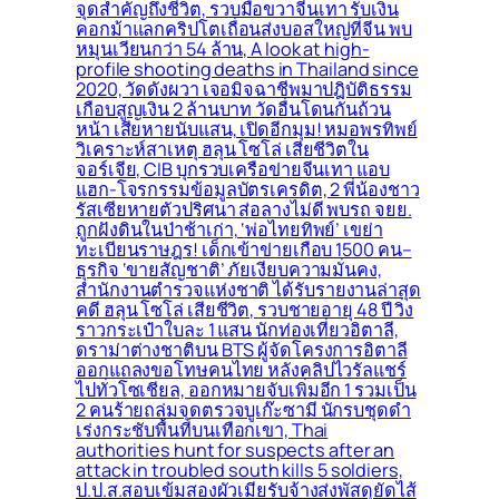
จุดสำคัญถึงชีวิต, รวบมือขวาจีนเทา รับเงิน
คอกม้าแลกคริปโตเถื่อนส่งบอสใหญ่ที่จีน พบ
หมุนเวียนกว่า 54 ล้าน, A look at high-
profile shooting deaths in Thailand since
2020, วัดดังผวา เจอมิจฉาชีพมาปฎิบัติธรรม
เกือบสูญเงิน 2 ล้านบาท วัดอื่นโดนกันถ้วน
หน้า เสียหายนับแสน, เปิดอีกมุม! หมอพรทิพย์
วิเคราะห์สาเหตุ ฮลุน โซโล่ เสียชีวิตใน
จอร์เจีย, CIB บุกรวบเครือข่ายจีนเทา แอบ
แฮก-โจรกรรมข้อมูลบัตรเครดิต, 2 พี่น้องชาว
รัสเซียหายตัวปริศนา ส่อลางไม่ดี พบรถ จยย.
ถูกฝังดินในป่าช้าเก่า, ‘พ่อไทยทิพย์’ เขย่า
ทะเบียนราษฎร! เด็กเข้าข่ายเกือบ 1500 คน–
ธุรกิจ ‘ขายสัญชาติ’ ภัยเงียบความมั่นคง,
สำนักงานตำรวจแห่งชาติ ได้รับรายงานล่าสุด
คดี ฮลุน โซโล่ เสียชีวิต, รวบชายอายุ 48 ปี วิ่ง
ราวกระเป๋าใบละ 1 แสน นักท่องเที่ยวอิตาลี,
ดราม่าต่างชาติบน BTS ผู้จัดโครงการอิตาลี
ออกแถลงขอโทษคนไทย หลังคลิปไวรัลแชร์
ไปทั่วโซเชียล, ออกหมายจับเพิ่มอีก 1 รวมเป็น
2 คนร้ายถล่มจุดตรวจบูเก๊ะซามี นักรบชุดดำ
เร่งกระชับพื้่นที่บนเทือกเขา, Thai
authorities hunt for suspects after an
attack in troubled south kills 5 soldiers,
ป.ป.ส.สอบเข้มสองผัวเมียรับจ้างส่งพัสดุยัดไส้