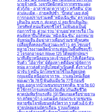
นายจ้างหนี, วงจรปิดฉีกหน้ากากทรชน แฝง
ตัวกู้ภัย – อาสาช่วย! ดาราสาว ‘คริสติน’ ป่วย
ล่วงละเมิด – ถ่ายคลิปซ้ำ, “บิ๊กต่อ” เผย ส่งผู้
การกองปราบร่วมคดี “หมิงเฉิน ซัน” ตรวจสอบ
เส้นเงิน, ผบช.ก. ส่ง ผบก.ป. ลุยเช็กเส้นเงิน-
โทรศัพท์ หนุ่มจีนซุกซีโฟร์ ไม่ฟันธงเป็นผู้
ก่อการร้าย, ด่วน! รวบ “จ่าบอย”ทหารเรือ 1 ใน
คนจัดหาปืนให้หนุ่ม “หมิงเฉิน ซัน”, ออกหมาย
จับหนุ่มจีน อุ้มฆ่าสาวเพื่อนร่วมชาติ พบศพ
เปลือยทิ้งคลองริมสวนมะพร้าว, ตร.ไซเบอร์
ทลายโรงงานผลิตน้ำกระท่อมในพื้นที่ชลบุรี!,
2 โจรอุกอาจฉก Wave 125 ใต้หอพักปทุมฯ
นาทีเดียวหนีลอยนวล เจ้าของร่ำไห้เดือดร้อน,
รับตัว “ไอ้อาร์ท” ผู้ต้องหา คดีอุ้มฆ่าผู้จัดการ
หนุ่ม ลาวส่งตัวกลับไทยดำเนินคดี, ตั้งรางวัล
นำจับ 5 หมื่น นักโทษชายใช้ใบเลื่อยปลด
กุญแจมือ หนีออกจาก รพ., วาเลนไทน์เลือด
พ่อเฒ่าวัย 78 ปี ฟันยับเมียวัย 77 ปี ก่อนขี่
จยย.ออกจากบ้านชนรถบรรทุกดิน, ชายวัย 60
ปี ใช้กรรไกรแทงหญิงวัยเดียวกันเสียชีวิต
คาดปมพิษรักแรงหึง, 191 ปิดเกมเครือข่ายยาน
รก สกัดยาบ้า 4 แสนเม็ด ก่อนกระจายชุมชน,
ทลายซุ้มโจรฝั่งธนหลังวัดรวก รวบตัวเอ้ 6 หัว
จ่ายปลอมธนบัตรเถื่อน, รวบแก๊งคอล