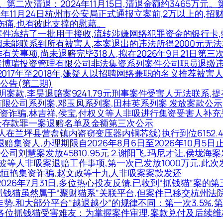
元。第二次清退：2024年11月15日,清退金额约3465万元。
019年11月24日杭州市公安局正式通报立案前,2万以上的,招
伤痛,也有彼此支撑的慰藉。
犯罪案件冻结了一批用于接收,流转涉嫌网络犯罪资金的银行卡
一案因未能联系到所有被害人,本案退出的违法所得2000元无
作有关事项,尚未退赔完毕318人,拟在2026年9月21日第
涉天津泰博瑞投资管理有限公司非法集资系列案件公司职员退缴
案(2017年至2018年,嫌疑人以招聘网络兼职的名义推荐
公告(第二期)
元不明案款,李昊退赔案9241.79元刑事案件受害人无法联系,
展有限公司系列案,邓玉凤系列案,田桂英系列案 发放案款公示
元恭集资诈骗,林吉祥,侯宝,付权义等人非吸进行集资受害人补
收公众存款罪一案退赔名单及金额第三次公示
祥等人在兰坪县营盘镇内盗窃变压器内铜芯线)执行到位6152.
案退赔集资人,办理期限自2026年8月6日至2026年10月5日
养老公司刘慧案发放45810.95元 2.谢阳飞,玛尼才让,侯垅
忠波等人非吸案退赔工作事项,第一次已发放1000万元,此次发放4
金)姚恒艳集资诈骗,赵文政等十九人非吸案案款发还
媒体)2026年7月31日,多位热心投友反馈,已收到“抓钱猫”
抓钱猫虽然属于“聚财猫系”关联平台,但案件已移交杭州法院
,和大部分平台“越退越少”的规律不同：第一次3.5%,第二
案自媒体)各位抓钱猫受害难友：为掌握案件审理,案款兑付及后