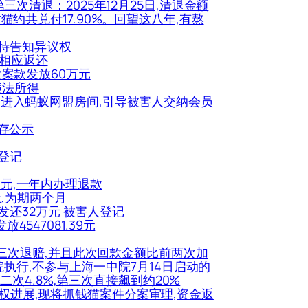
第三次清退：2025年12月25日,清退金额
财猫约共兑付17.90%。回望这八年,有熬
,特告知异议权
法相应返还
三次案款发放60万元
违法所得
被害人进入蚂蚁网盟房间,引导被害人交纳会员
提存公示
充登记
4元,一年内办理退款
止,为期两个月
海案发还32万元 被害人登记
547081.39元
案的第三次退赔,并且此次回款金额比前两次加
执行,不参与上海一中院7月14日启动的
次4.8%,第三次直接飙到约20%
续维权进展,现将抓钱猫案件分案审理,资金返