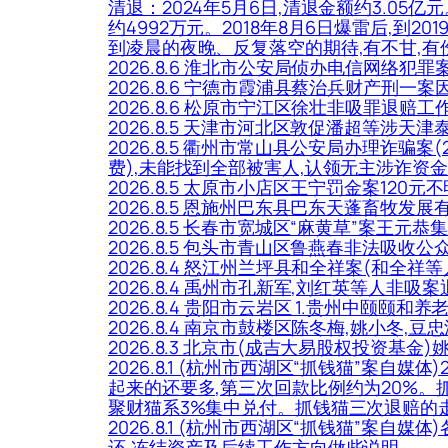
清退：2024年5月6日,清退金额约3.05亿
约4992万元。2018年8月6日爆雷后,到2
到凌晨的夜晚、反复落空的期待,有不甘,有
2026.8.6 淮北市公安局侦办电信网络
2026.8.6 宁德市霞浦县蔡治兵财产刑
2026.8.6 松原市宁江区徐壮非吸罪退赔工
2026.8.5 天津市河北区敦促潘超等
2026.8.5 衢州市常山县公安局办理诈骗
费),未能找到全部被害人,认领无主涉诈资金
2026.8.5 太原市小店区王宁罚金案120
2026.8.5 恩施州巴东县巴东天蓬畜牧发
2026.8.5 长春市宽城区“麻黄草”案王
2026.8.5 包头市青山区鲁燕春非法吸
2026.8.4 怒江州兰坪县和全祥案(和全
2026.8.4 禹州市孔新军,刘红英等人非吸
2026.8.4 贵阳市云岩区 1.贵州中颐颐和
2026.8.4 南京市鼓楼区陈冬梅,姚小冬,豆
2026.8.3 北京市(成吉大易股权投资基
2026.8.1 (杭州市西湖区“抓钱猫”案自
起来的还要多,第三次回款比例约为20%。
聚财猫系3%集中兑付。抓钱猫三次退赔的走势
2026.8.1 (杭州市西湖区“抓钱猫”
还,冻结资产及后续工作方向做些说明