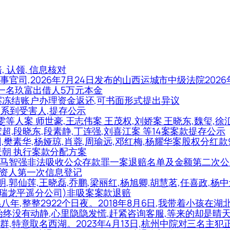
赔, 认领, 信息核对
民事官司,2026年7月24日发布的山西运城市中级法院2026年
市一名玖富出借人5万元本金
个涉案冻结账户办理资金返还,可书面形式提出异议
能联系到受害人,提存公示
,许雯等人案 师世豪,王志伟案 王茂权,刘娇案 王晓东,魏玺,徐
宋超,段晓东,段素静,丁连强,刘喜江案 等14案案款提存公示
团,樊素华,杨娅琼,肖蓉,周瑜远,邓红梅,杨耀华案股权分红款
.周景朝 执行案款分配方案
,陈俊秀,马智强非法吸收公众存款罪一案退赔名单及金额第二次
案集资人第一次信息登记
王福明,郭仙莲,王晓磊,乔鹏,梁丽红,杨旭卿,胡慧茗,任喜政,杨
(金瑞龙平遥分公司)非吸案案款退赔
)一晃八年,整整2922个日夜。2018年8月6日,我带着小孩
却始终没有动静,心里隐隐发慌,赶紧咨询客服,等来的却是晴
群,特意取名西湖。2023年4月13日,杭州中院对三名