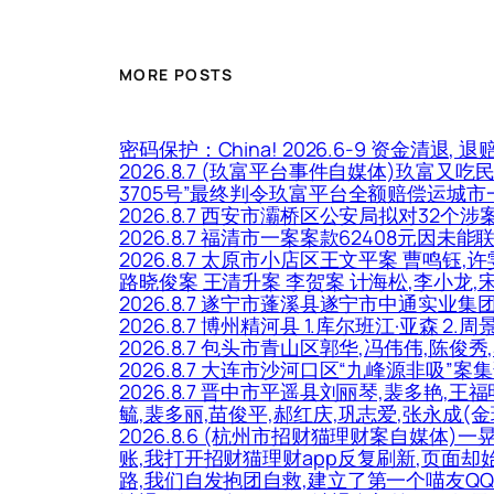
MORE POSTS
密码保护：China! 2026.6-9 资金清退, 退
2026.8.7 (玖富平台事件自媒体)玖富又吃
3705号”最终判令玖富平台全额赔偿运城
2026.8.7 西安市灞桥区公安局拟对32
2026.8.7 福清市一案案款62408元因未
2026.8.7 太原市小店区王文平案 曹鸣钰
路晓俊案 王清升案 李贺案 计海松,李小龙,
2026.8.7 遂宁市蓬溪县遂宁市中通实业集
2026.8.7 博州精河县 1.库尔班江·亚森 2
2026.8.7 包头市青山区郭华,冯伟伟
2026.8.7 大连市沙河口区“九峰源非吸”
2026.8.7 晋中市平遥县刘丽琴,裴多艳,
毓,裴多丽,苗俊平,郝红庆,巩志爱,张永成
2026.8.6 (杭州市招财猫理财案自媒体
账,我打开招财猫理财app反复刷新,页面
路,我们自发抱团自救,建立了第一个喵友QQ