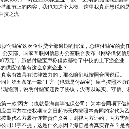
一些细节上的内容，我也知道个大概。这里我真正想说的
中技之流
根据付融宝这次企业贷全部逾期的情况，总结付融宝的责
化部、公安部、国家互联网信息办公室联合发布《网络借贷信
00万元”，虽然付融宝声称借款都给了中技的上下游企业
核心的供应链能有这么多家企业？
是真实有效具有法律效力的，那么咱们就按照合同说话。
同》第五条第一款“丁方（也就是付融宝）应当按照本协
出现逾期，说明付融宝违反了协议，没有以诚实、守信、
第一款“丙方（也就是海窑等担保公司）为本合同项下借
应由丙方在债权期满之日起15天内按照本合同约定代为
按期代乙方履行连带责任义务，则视丙方违约，丙方需向
保公司只字不提，这是什么原因？海窑是否真实存在？是