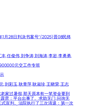
1月28日判决书案号“(2025)晋08民终
汇丰,任俊伟,刘争涛,刘海涛,李岩,李勇勇,
900000元交工作专班
公示
中元,刘彩玉,耿青萍,耿淑珍,王晓荣,王志
在湖北老家过暑假,那天原本有一笔资金要到
天霹雳：平台出事了。求助无门,问询无
主犯正式宣判。法院执行了三次清退：第一次