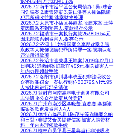
退99.68余万元比例0.6%
2026.7.2 南平市延平区公安局侦办 1.吴x珠合
同诈骗案 2.康雪婷案 3.黄仁洪等人掩饰隐瞒
犯罪所得收益案 涉案财物处理
2026.7.2 太原市小店区吴超案,段建东案,王萍
案因联系不到受害人,案款提存公示
2026.7.2 福清市一案执行案款263806.54元
因未能联系到被害人,提存公示
2026.7.2 济源市 1.姚保国案 2.李朋欢案 3.张
永政等人掩饰隐瞒犯罪所得罪一案 限期认领
违法所得款项
2026.7.2 长治市壶关县王坤案(2019年12月10
日判决)追缴到案赃款111493元,相关被害人一
年内办理领款手续
2026.7.2 洛阳市伊川县李晓玉犯非法吸收公
众存款罪罚金一案执行到位600793.41元,95
人按比例进行部分清偿
2026.7.1 登封市河南嵩林电子商务有限公司
非法吸收公众存款案兑付登记
2026.7.1 广州市南沙区李晓蕾,袁赛赛,李群诈
骗案案款退发被害人4人
2026.7.1 德州市临邑县 1.陈茂光等诈骗案 2.帕
和日登•赛提艾合买提帮信案 被害人携带材
料一年内办理领款手续
2026.7.1 榆林市吴堡县三星典当行非法吸收