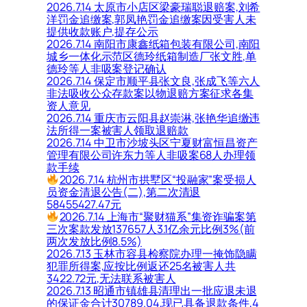
2026.7.14 太原市小店区梁豪瑞聪退赔案,刘希
洋罚金追缴案,郭凤艳罚金追缴案因受害人未
提供收款账户,提存公示
2026.7.14 南阳市康鑫纸箱包装有限公司,南阳
城乡一体化示范区德玲纸箱制造厂张文胜,单
德玲等人非吸案登记确认
2026.7.14 保定市顺平县张文良,张成飞等六人
非法吸收公众存款案以物退赔方案征求各集
资人意见
2026.7.14 重庆市云阳县赵崇淋,张艳华追缴违
法所得一案被害人领取退赔款
2026.7.14 中卫市沙坡头区宁夏财富恒昌资产
管理有限公司许东力等人非吸案68人办理领
款手续
2026.7.14 杭州市拱墅区“投融家”案受损人
员资金清退公告(二),第二次清退
58455427.47元
2026.7.14 上海市“聚财猫系”集资诈骗案第
三次案款发放137657人3.1亿余元比例3%(前
两次发放比例8.5%)
2026.7.13 玉林市容县检察院办理一掩饰隐瞒
犯罪所得案,应按比例返还25名被害人共
3422.72元,无法联系被害人
2026.7.13 昭通市镇雄县清理出一批应退未退
的保证金合计30789.04,现已具备退款条件,4