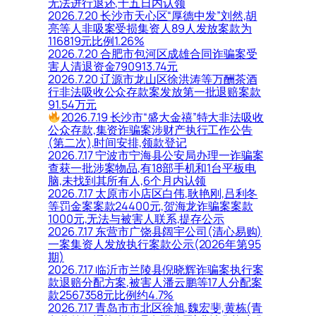
无法进行退还,十五日内认领
2026.7.20 长沙市天心区“厚德中发”刘然,胡
亮等人非吸案受损集资人89人发放案款为
116819元比例1.26%
2026.7.20 合肥市包河区成雄合同诈骗案受
害人清退资金790913.74元
2026.7.20 辽源市龙山区徐洪涛等万酬茶酒
行非法吸收公众存款案发放第一批退赔案款
91.54万元
2026.7.19 长沙市“盛大金禧”特大非法吸收
公众存款,集资诈骗案涉财产执行工作公告
(第二次),时间安排,领款登记
2026.7.17 宁波市宁海县公安局办理一诈骗案
查获一批涉案物品,有18部手机和1台平板电
脑,未找到其所有人,6个月内认领
2026.7.17 太原市小店区白伟,耿艳刚,吕利冬
等罚金案案款24400元,贺海龙诈骗案案款
1000元,无法与被害人联系,提存公示
2026.7.17 东营市广饶县阔宇公司(清心易购)
一案集资人发放执行案款公示(2026年第95
期)
2026.7.17 临沂市兰陵县倪晓辉诈骗案执行案
款退赔分配方案,被害人潘云鹏等17人分配案
款2567358元比例约4.7%
2026.7.17 青岛市市北区徐旭,魏宏斐,黄栋(青