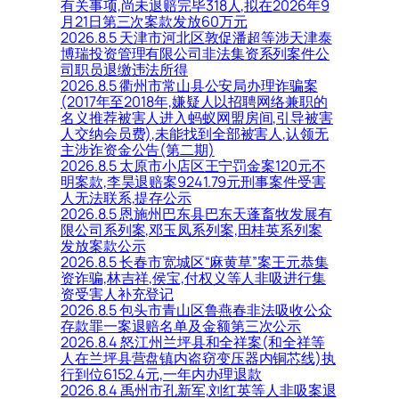
有关事项,尚未退赔完毕318人,拟在2026年9
月21日第三次案款发放60万元
2026.8.5 天津市河北区敦促潘超等涉天津泰
博瑞投资管理有限公司非法集资系列案件公
司职员退缴违法所得
2026.8.5 衢州市常山县公安局办理诈骗案
(2017年至2018年,嫌疑人以招聘网络兼职的
名义推荐被害人进入蚂蚁网盟房间,引导被害
人交纳会员费),未能找到全部被害人,认领无
主涉诈资金公告(第二期)
2026.8.5 太原市小店区王宁罚金案120元不
明案款,李昊退赔案9241.79元刑事案件受害
人无法联系,提存公示
2026.8.5 恩施州巴东县巴东天蓬畜牧发展有
限公司系列案,邓玉凤系列案,田桂英系列案
发放案款公示
2026.8.5 长春市宽城区“麻黄草”案王元恭集
资诈骗,林吉祥,侯宝,付权义等人非吸进行集
资受害人补充登记
2026.8.5 包头市青山区鲁燕春非法吸收公众
存款罪一案退赔名单及金额第三次公示
2026.8.4 怒江州兰坪县和全祥案(和全祥等
人在兰坪县营盘镇内盗窃变压器内铜芯线)执
行到位6152.4元,一年内办理退款
2026.8.4 禹州市孔新军,刘红英等人非吸案退