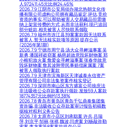
人972411.45元比例24.46%
2026.7.9 江阴市公安局侦办湖北热朝文化传
播有限公司虚构公司拥有藏品鉴定,评估,竞价
资质的事实,可以帮助被害人交易藏品但需缴
纳上架宣传费的方式,从而非法获利,现已追回
部分赃款,相关被害人尽快联系领取
2026.7.9 福州市连江县39案案款因无法联系
被害人,暂无法核实款项等原因,提存公示
(2026年第1期)
2026.7.9 宁德市周宁县 汤大众寻衅滋事案 吴
新勇,潘国祥盗窃案 杨慈超故意毁坏财物案 郑
小榕犯放火案 詹爱金寻衅滋事案 张春华故意
毁坏财物案 詹其波附带民事赔偿家属案 7案
被害人领取执行案款
2026.7.9 天津市滨海新区天津诚泰永信资产
管理有限公司非法集资案件核实登记
2026.7.9 深圳市南山区东方盛富公司徐庆法
非法吸收公众存款案执行领款,发放59人案款
18774357元比例约13.38%
2026.7.8 青岛市黄岛区青岛千弘鼎泰集团集
资诈骗,非法吸收公众存款案审计报告初稿数
据核对权利义务公告
2026.7.8 太原市小店区刘承聪案 许兵,吕瑞
萍,刘京平,邹丽,张祺,魏波,闫虎案 刘杨敲诈勒
索案 李龙案等8案案款提存公示