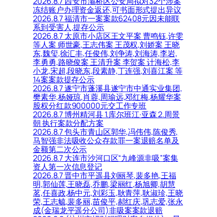
2026.8.7 西安市灞桥区公安局拟对32个涉案
冻结账户办理资金返还,可书面形式提出异议
2026.8.7 福清市一案案款62408元因未能联
系到受害人,提存公示
2026.8.7 太原市小店区王文平案 曹鸣钰,许雯
等人案 师世豪,王志伟案 王茂权,刘娇案 王晓
东,魏玺,徐汇丰,任俊伟,刘争涛,刘海涛,李岩,
李勇勇,路晓俊案 王清升案 李贺案 计海松,李
小龙,宋超,段晓东,段素静,丁连强,刘喜江案 等
14案案款提存公示
2026.8.7 遂宁市蓬溪县遂宁市中通实业集团,
樊素华,杨娅琼,肖蓉,周瑜远,邓红梅,杨耀华案
股权分红款900000元交工作专班
2026.8.7 博州精河县 1.库尔班江·亚森 2.周景
朝 执行案款分配方案
2026.8.7 包头市青山区郭华,冯伟伟,陈俊秀,
马智强非法吸收公众存款罪一案退赔名单及
金额第二次公示
2026.8.7 大连市沙河口区“九峰源非吸”案集
资人第一次信息登记
2026.8.7 晋中市平遥县刘丽琴,裴多艳,王福
明,郭仙莲,王晓磊,乔鹏,梁丽红,杨旭卿,胡慧
茗,任喜政,杨中元,刘彩玉,耿青萍,耿淑珍,王晓
荣,王志毓,裴多丽,苗俊平,郝红庆,巩志爱,张永
成(金瑞龙平遥分公司)非吸案案款退赔