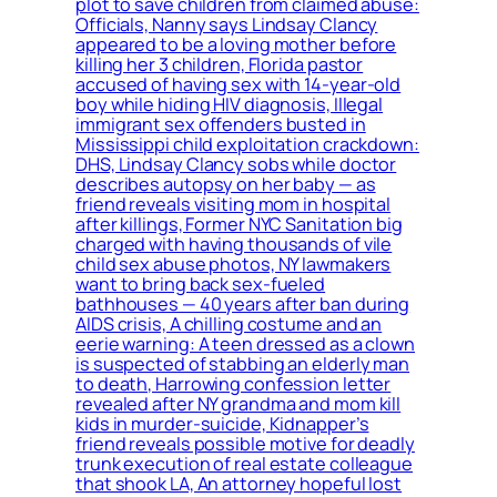
plot to save children from claimed abuse:
Officials, Nanny says Lindsay Clancy
appeared to be a loving mother before
killing her 3 children, Florida pastor
accused of having sex with 14-year-old
boy while hiding HIV diagnosis, Illegal
immigrant sex offenders busted in
Mississippi child exploitation crackdown:
DHS, Lindsay Clancy sobs while doctor
describes autopsy on her baby — as
friend reveals visiting mom in hospital
after killings, Former NYC Sanitation big
charged with having thousands of vile
child sex abuse photos, NY lawmakers
want to bring back sex-fueled
bathhouses — 40 years after ban during
AIDS crisis, A chilling costume and an
eerie warning: A teen dressed as a clown
is suspected of stabbing an elderly man
to death, Harrowing confession letter
revealed after NY grandma and mom kill
kids in murder-suicide, Kidnapper’s
friend reveals possible motive for deadly
trunk execution of real estate colleague
that shook LA, An attorney hopeful lost