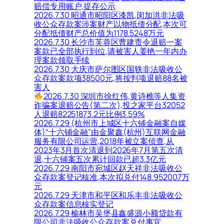
赔偿专用账户,提存公示
2026.7.30 昭通市昭阳区漆凯,闵加洪非法吸
收公众存款案涉案财产以物抵债分配,本次可
分配抵债财产总价值为1178.5248万元
2026.7.30 长沙市芙蓉区曹建责令退赔一案
案款已全部执行到位,请被害人姜艳一年内办
理案款领取手续
2026.7.30 大庆市萨尔图区国轶非法吸收公
众存款案款项38500元,将按判项退赔88名被
害人
2026.7.30 深圳市徐红伟,黄诗樵等人集资
诈骗案退赔公告(第二次),投之家平台32052
人退赔82251873.2元比例3.59%
2026.7.29 (杭州市上城区十六铺金融案自媒
体)“十六铺金融”由金聚鑫(杭州)互联网金融
服务有限公司运营,2018年被立案侦查,从
2023年3月首次清退到2026年7月第五次清
退,十六铺案五次累计回款已超3.3亿元
2026.7.29 南阳市宛城区赵天祥非法吸收公
众存款案登记核准,本次拟兑付148.952007万
元
2026.7.29 天津市和平区和乐丰非法吸收公
众存款案信息核实登记
2026.7.29 榆林市吴堡县鑫盛源小额贷款有
限公司非法吸收公众存款案兑付事宜