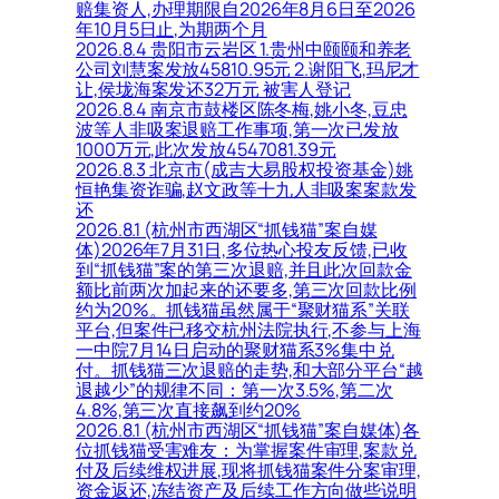
赔集资人,办理期限自2026年8月6日至2026
年10月5日止,为期两个月
2026.8.4 贵阳市云岩区 1.贵州中颐颐和养老
公司刘慧案发放45810.95元 2.谢阳飞,玛尼才
让,侯垅海案发还32万元 被害人登记
2026.8.4 南京市鼓楼区陈冬梅,姚小冬,豆忠
波等人非吸案退赔工作事项,第一次已发放
1000万元,此次发放4547081.39元
2026.8.3 北京市(成吉大易股权投资基金)姚
恒艳集资诈骗,赵文政等十九人非吸案案款发
还
2026.8.1 (杭州市西湖区“抓钱猫”案自媒
体)2026年7月31日,多位热心投友反馈,已收
到“抓钱猫”案的第三次退赔,并且此次回款金
额比前两次加起来的还要多,第三次回款比例
约为20%。抓钱猫虽然属于“聚财猫系”关联
平台,但案件已移交杭州法院执行,不参与上海
一中院7月14日启动的聚财猫系3%集中兑
付。抓钱猫三次退赔的走势,和大部分平台“越
退越少”的规律不同：第一次3.5%,第二次
4.8%,第三次直接飙到约20%
2026.8.1 (杭州市西湖区“抓钱猫”案自媒体)各
位抓钱猫受害难友：为掌握案件审理,案款兑
付及后续维权进展,现将抓钱猫案件分案审理,
资金返还,冻结资产及后续工作方向做些说明