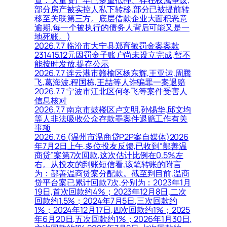
查：大量资产早已多重抵押、存在权属争议,
部分房产被实控人私下转移,部分已被提前转
移至关联第三方。底层借款企业大面积恶意
逾期,每一个被执行的债务人背后可能又是一
地死账。)
2026.7.7 临汾市大宁县郑育敏罚金案案款
231415.12元因罚金子账户尚未设立完成,暂不
能按时发放,提存公示
2026.7.7 连云港市赣榆区杨东辉,王亚运,周腾
飞,葛海波,程国栋,王喆等人诈骗罪一案退赔
2026.7.7 宁波市江北区何冬飞等案件受害人
信息核对
2026.7.7 南京市鼓楼区卢文明,孙锡华,邱文均
等人非法吸收公众存款罪案件退赔工作有关
事项
2026.7.6 (温州市温商贷P2P案自媒体)2026
年7月2日上午,多位投友反馈,已收到“鄯善温
商贷”案第7次回款,这次估计比例在0.5%左
右。从投友的到账短信看,该笔转账的附言
为：鄯善温商贷案分配款。截至到目前,温商
贷平台案已累计回款7次,分别为：2023年1月
19日,首次回款约4%；2023年12月8日,二次
回款约1.5%；2024年7月5日,三次回款约
1%；2024年12月17日,四次回款约1%；2025
年6月20日,五次回款约1%；2026年1月30日,