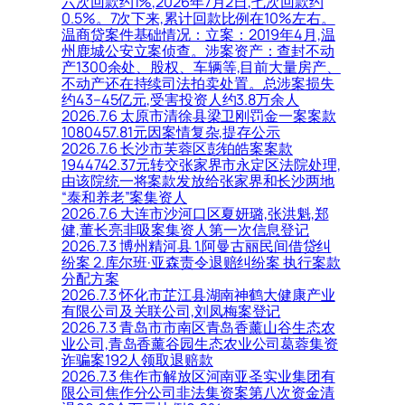
六次回款约1%,2026年7月2日,七次回款约
0.5%。7次下来,累计回款比例在10%左右。
温商贷案件基础情况：立案：2019年4月,温
州鹿城公安立案侦查。涉案资产：查封不动
产1300余处、股权、车辆等,目前大量房产、
不动产还在持续司法拍卖处置。总涉案损失
约43–45亿元,受害投资人约3.8万余人
2026.7.6 太原市清徐县梁卫刚罚金一案案款
1080457.81元因案情复杂,提存公示
2026.7.6 长沙市芙蓉区彭铂皓案案款
1944742.37元转交张家界市永定区法院处理,
由该院统一将案款发放给张家界和长沙两地
“泰和养老”案集资人
2026.7.6 大连市沙河口区夏妍璐,张洪魁,郑
健,董长亮非吸案集资人第一次信息登记
2026.7.3 博州精河县 1.阿曼古丽民间借贷纠
纷案 2.库尔班·亚森责令退赔纠纷案 执行案款
分配方案
2026.7.3 怀化市芷江县湖南神鹤大健康产业
有限公司及关联公司,刘凤梅案登记
2026.7.3 青岛市市南区青岛香薰山谷生态农
业公司,青岛香薰谷园生态农业公司葛蓉集资
诈骗案192人领取退赔款
2026.7.3 焦作市解放区河南亚圣实业集团有
限公司焦作分公司非法集资案第八次资金清