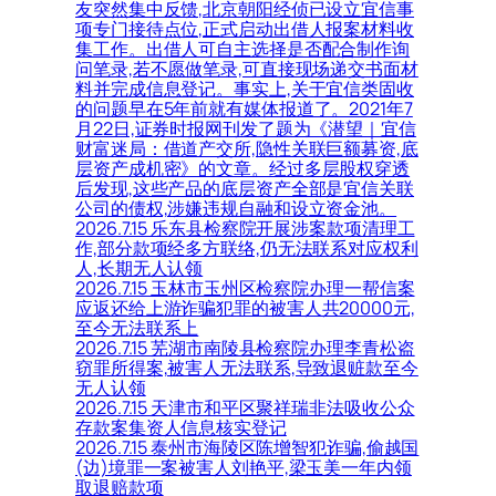
友突然集中反馈,北京朝阳经侦已设立宜信事
项专门接待点位,正式启动出借人报案材料收
集工作。出借人可自主选择是否配合制作询
问笔录,若不愿做笔录,可直接现场递交书面材
料并完成信息登记。事实上,关于宜信类固收
的问题早在5年前就有媒体报道了。2021年7
月22日,证券时报网刊发了题为《潜望｜宜信
财富迷局：借道产交所,隐性关联巨额募资,底
层资产成机密》的文章。经过多层股权穿透
后发现,这些产品的底层资产全部是宜信关联
公司的债权,涉嫌违规自融和设立资金池。
2026.7.15 乐东县检察院开展涉案款项清理工
作,部分款项经多方联络,仍无法联系对应权利
人,长期无人认领
2026.7.15 玉林市玉州区检察院办理一帮信案
应返还给上游诈骗犯罪的被害人共20000元,
至今无法联系上
2026.7.15 芜湖市南陵县检察院办理李青松盗
窃罪所得案,被害人无法联系,导致退赃款至今
无人认领
2026.7.15 天津市和平区聚祥瑞非法吸收公众
存款案集资人信息核实登记
2026.7.15 泰州市海陵区陈增智犯诈骗,偷越国
(边)境罪一案被害人刘艳平,梁玉美一年内领
取退赔款项