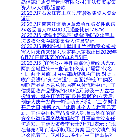
岛信德汇通资产管理有限公司)非法集资案集
资人52人领取退赔款
2026.7.17 石家庄市王立兵,李彦案集资人资金
返还
2026.7.17 南京江北新区童双勇诈骗案件退赔
34名受害人1194000元退赔比例17.87%
2026.7.16 威海市环翠区“威海润银”赵忠宝非
法吸收公众存款案集资人信息登记
2026.7.16 呼和浩特市武川县兰熙鹏案众多被
害人尚未前来领取,决定将原定截止日2026年
6月30日顺延至2026年8月31日
2026.7.15 (宜信公司事件自媒体)曾经风光无
两的金融巨头——宜信,如今成了“爆雷”代名
词。两个月前,国内头部助贷机构宜信,对类固
收产品进行“良性清退”。全面暂停新申购及
到期产品的本息兑付,原有兑付流程中止。宜
信类固收产品规模约300亿元,涉及十万左右
投资者。就在宜信官宣“良性清退”的六天后,
创始人唐宁发布一句话动态,他说：“二次创业
开启之日,拼搏ing。”此后,其个人专栏再无更
新。宜信类固收产品投资人称,自己所在的官
方企业微信群突然被解散了,且事前并没有任
何通知。宜信投资者李女士7月7日表示：“现
在都第7周了,说4到6周出方案,至今没消息,就
这么拖着了。”7月15日,多个群中宜信出借难