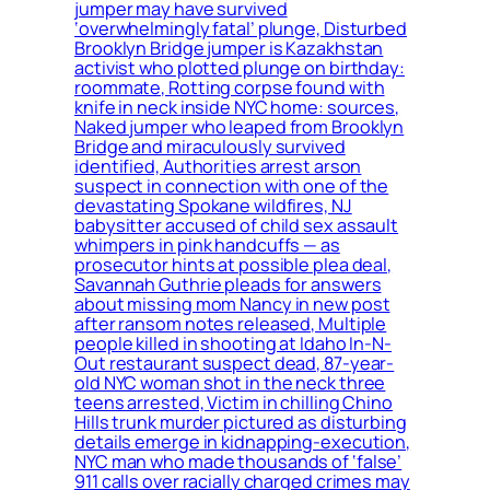
jumper may have survived
‘overwhelmingly fatal’ plunge, Disturbed
Brooklyn Bridge jumper is Kazakhstan
activist who plotted plunge on birthday:
roommate, Rotting corpse found with
knife in neck inside NYC home: sources,
Naked jumper who leaped from Brooklyn
Bridge and miraculously survived
identified, Authorities arrest arson
suspect in connection with one of the
devastating Spokane wildfires, NJ
babysitter accused of child sex assault
whimpers in pink handcuffs — as
prosecutor hints at possible plea deal,
Savannah Guthrie pleads for answers
about missing mom Nancy in new post
after ransom notes released, Multiple
people killed in shooting at Idaho In-N-
Out restaurant suspect dead, 87-year-
old NYC woman shot in the neck three
teens arrested, Victim in chilling Chino
Hills trunk murder pictured as disturbing
details emerge in kidnapping-execution,
NYC man who made thousands of ‘false’
911 calls over racially charged crimes may