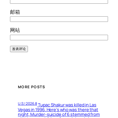
邮箱
网站
MORE POSTS
U.S.! 2026.8
Tupac Shakur was killed in Las
Vegas in 1996. Here’s who was there that
night, Murder-suicide of 6 stemmed from