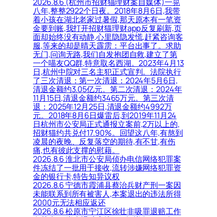
2026.8.6 (杭州市招财猫理财案自媒体)一晃
八年,整整2922个日夜。2018年8月6日,我带
着小孩在湖北老家过暑假,那天原本有一笔资
金要到账,我打开招财猫理财app反复刷新,页
面却始终没有动静,心里隐隐发慌,赶紧咨询客
服,等来的却是晴天霹雳：平台出事了。求助
无门,问询无路,我们自发抱团自救,建立了第
一个喵友QQ群,特意取名西湖。2023年4月13
日,杭州中院对三名主犯正式宣判。法院执行
了三次清退：第一次清退：2024年5月6日,
清退金额约3.05亿元。第二次清退：2024年
11月15日,清退金额约3465万元。第三次清
退：2025年12月25日,清退金额约4992万
元。2018年8月6日爆雷后,到2019年11月24
日杭州市公安局正式通报立案前,2万以上的,
招财猫约共兑付17.90%。回望这八年,有熬到
凌晨的夜晚、反复落空的期待,有不甘,有伤
痛,也有彼此支撑的慰藉。
2026.8.6 淮北市公安局侦办电信网络犯罪案
件冻结了一批用于接收,流转涉嫌网络犯罪资
金的银行卡,特告知异议权
2026.8.6 宁德市霞浦县蔡治兵财产刑一案因
未能联系到所有被害人,本案退出的违法所得
2000元无法相应返还
2026.8.6 松原市宁江区徐壮非吸罪退赔工作