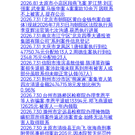
2026.8.1 太原市小店区段燕飞案 罗江慧,刘王
强案 武奎案 马振华案 4案案款10余万 因联系
不上被害人,提存公示
2026.7.31 (北京市朝阳区黄白金钱包案自媒
体)现就2026年7月31日与朝阳区法院执行局
李亚辉法官第七次沟通,获悉执行进展
2026.7.31 南京市江宁区“北京四季大通投资
集团有限公司”系列案件信息登记
2026.7.31 大庆市龙凤区 1.唐锐案执行到位
47750.74元分配给13人 2.周德生案执行到位
2348.75元分配给23人
2026.7.31 信阳市淮滨县敖佳银,陈泽英诈骗
案损失退赔,案涉款项未联系到所有被害人或
部分虽联系但未能正常认领(67人)
2026.7.31 荆州市沙市区“熊家冢”案集资人第
四次清退金额2474715.18元发放比例为
0.96%
2026.7.30 台州市路桥区检察院办理李恩平
等人诈骗案,李恩平退赃13394元,邓飞燕退赃
12625元,被害人一年内领取
2026.7.30 滁州市定远县检察院办理掩饰隐
瞒犯罪所得案件返还涉案资金,始终无法与被
害人取得联系
2026.7.30 太原市清徐县王向飞,张海燕刑事
附带民事赔偿案款205元,因本院暂无惩罚性