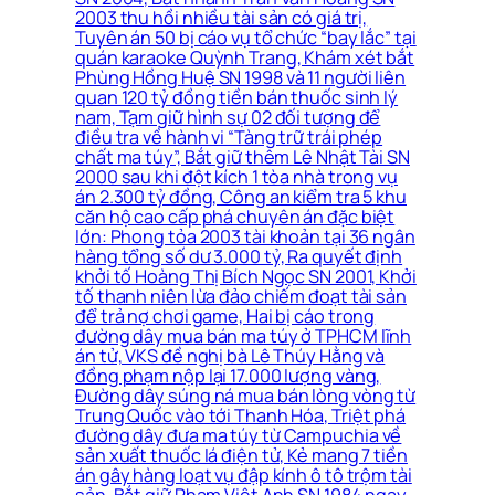
2003 thu hồi nhiều tài sản có giá trị,
Tuyên án 50 bị cáo vụ tổ chức “bay lắc” tại
quán karaoke Quỳnh Trang, Khám xét bắt
Phùng Hồng Huệ SN 1998 và 11 người liên
quan 120 tỷ đồng tiền bán thuốc sinh lý
nam, Tạm giữ hình sự 02 đối tượng để
điều tra về hành vi “Tàng trữ trái phép
chất ma túy”, Bắt giữ thêm Lê Nhật Tài SN
2000 sau khi đột kích 1 tòa nhà trong vụ
án 2.300 tỷ đồng, Công an kiểm tra 5 khu
căn hộ cao cấp phá chuyên án đặc biệt
lớn: Phong tỏa 2003 tài khoản tại 36 ngân
hàng tổng số dư 3.000 tỷ, Ra quyết định
khởi tố Hoàng Thị Bích Ngọc SN 2001, Khởi
tố thanh niên lừa đảo chiếm đoạt tài sản
để trả nợ chơi game, Hai bị cáo trong
đường dây mua bán ma túy ở TPHCM lĩnh
án tử, VKS đề nghị bà Lê Thúy Hằng và
đồng phạm nộp lại 17.000 lượng vàng,
Đường dây súng ná mua bán lòng vòng từ
Trung Quốc vào tới Thanh Hóa, Triệt phá
đường dây đưa ma túy từ Campuchia về
sản xuất thuốc lá điện tử, Kẻ mang 7 tiền
án gây hàng loạt vụ đập kính ô tô trộm tài
sản, Bắt giữ Phạm Việt Anh SN 1984 ngay