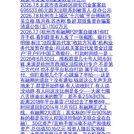
2026.7.8 太原市杏花岭区胡安罚金案案款
695533.86元因无法联系到被害人,提存公示
2026.7.8 杭州市上城区“十六铺”平台傅丽鸿,
吴立根,陈月燕,苏杰刚,鲁超,郑煜集资诈骗案
清退公告(五),1100万元
2026.7.7 (杭州市有融网P2P案自媒体)你打
开手机,看到群里有人发了一张截图。银行卡
明细,标注“法院案款代发”,收款方写着“机构业
务代发暂存资金-司法机关案款代发资金过渡
户”,开户行中国工商银行。打款时间统一是：
2026年6月30日。维权群里几十号人同步到
账,来源是杭州市西湖区法院执行专户,不是第
三方代付,也不是平台私自打款,属于司法兑
付。你盯着那几个字,心跳漏了半拍——这是
有融网的退款？没有通知,钱就这么无声无息
地来了,群里开始炸锅,有人说收到了,有人说
没动静,有人问这次比例是多少——大家七嘴
八舌拼凑出来的数字：差不多2.5%到3%。
距离2018年平台暴雷,已经过去了整整8年。
时间退回到2014年,11月19日,有融网正式上
线。有融网2大谎言：真实标的(平台90%的
标的都是实控人程国洪控制的关联企业在自
融)、30亿资产(宣称手握14项不动产和债权
资产,总估值30.16亿元,投资人随后实地核