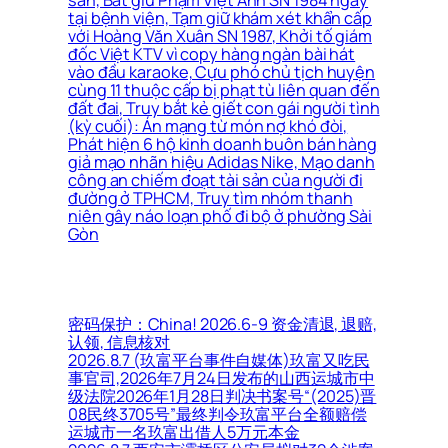
tại bệnh viện, Tạm giữ khám xét khẩn cấp
với Hoàng Văn Xuân SN 1987, Khởi tố giám
đốc Việt KTV vì copy hàng ngàn bài hát
vào đầu karaoke, Cựu phó chủ tịch huyện
cùng 11 thuộc cấp bị phạt tù liên quan đến
đất đai, Truy bắt kẻ giết con gái người tình
(kỳ cuối): Án mạng từ món nợ khó đòi,
Phát hiện 6 hộ kinh doanh buôn bán hàng
giả mạo nhãn hiệu Adidas Nike, Mạo danh
công an chiếm đoạt tài sản của người đi
đường ở TPHCM, Truy tìm nhóm thanh
niên gây náo loạn phố đi bộ ở phường Sài
Gòn
密码保护：China! 2026.6-9 资金清退, 退赔,
认领, 信息核对
2026.8.7 (玖富平台事件自媒体)玖富又吃民
事官司,2026年7月24日发布的山西运城市中
级法院2026年1月28日判决书案号“(2025)晋
08民终3705号”最终判令玖富平台全额赔偿
运城市一名玖富出借人5万元本金