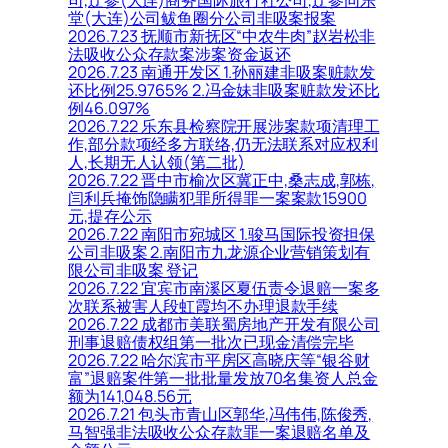
司,辽参(大连)商务国际旅行社公司,辽参同乐
堂(大连)公司鲅鱼圈分公司非吸案报案
2026.7.23 抚顺市新抚区“中农牛肉”赵岩松非
法吸收公众存款案涉案资金返还
2026.7.23 南通开发区 1.孙丽建非吸案赃款发
还比例25.9765% 2.冯金妹非吸案赃款发还比
例46.097%
2026.7.22 乐东县检察院开展涉案款项清理工
作,部分款项经多方联络,仍无法联系对应权利
人,长期无人认领(第二批)
2026.7.22 晋中市榆次区冀正中,桑志成,郭栋,
闫利兵掩饰隐瞒犯罪所得罪一案案款15900
元,提存公示
2026.7.22 南阳市宛城区 1.骏马国际投资担保
公司非吸案 2.南阳市九龙源企业营销策划有
限公司非吸案 登记
2026.7.22 宜宾市南溪区夏伍责令退赔一案多
次联系被害人段虹霞均不办理退款手续
2026.7.22 成都市美联蜀房地产开发有限公司
刑事退赔债权组第一批次已现金清偿完毕
2026.7.22 哈尔滨市平房区高晓庆等“银谷财
富”退赔案件第一批批量发放70名集资人总金
额为141,048.56元
2026.7.21 包头市青山区郭华,冯伟伟,陈俊秀,
马智强非法吸收公众存款罪一案退赔名单及