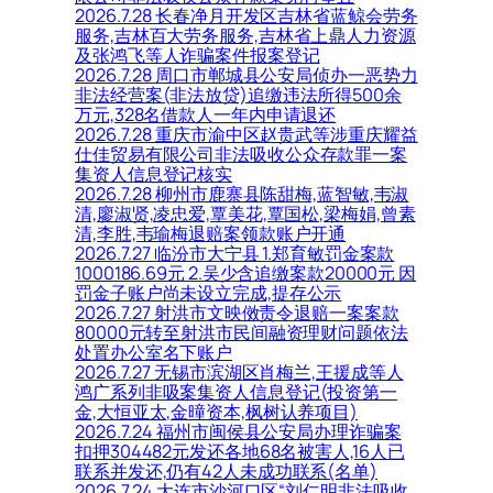
2026.7.28 长春净月开发区吉林省蓝鲸会劳务
服务,吉林百大劳务服务,吉林省上鼎人力资源
及张鸿飞等人诈骗案件报案登记
2026.7.28 周口市郸城县公安局侦办一恶势力
非法经营案(非法放贷)追缴违法所得500余
万元,328名借款人一年内申请退还
2026.7.28 重庆市渝中区赵贵武等涉重庆耀益
仕佳贸易有限公司非法吸收公众存款罪一案
集资人信息登记核实
2026.7.28 柳州市鹿寨县陈甜梅,蓝智敏,韦淑
清,廖淑贤,凌忠爱,覃美花,覃国松,梁梅娟,曾素
清,李胜,韦瑜梅退赔案领款账户开通
2026.7.27 临汾市大宁县 1.郑育敏罚金案款
1000186.69元 2.吴少含追缴案款20000元 因
罚金子账户尚未设立完成,提存公示
2026.7.27 射洪市文映傚责令退赔一案案款
80000元转至射洪市民间融资理财问题依法
处置办公室名下账户
2026.7.27 无锡市滨湖区肖梅兰,王援成等人
鸿广系列非吸案集资人信息登记(投资第一
金,大恒亚太,金曈资本,枫树认养项目)
2026.7.24 福州市闽侯县公安局办理诈骗案
扣押304482元发还各地68名被害人,16人已
联系并发还,仍有42人未成功联系(名单)
2026.7.24 大连市沙河口区“刘仁明非法吸收