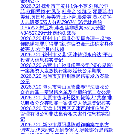
金额公示
2026.7.21 抚州市宜黄县 1.许小英,刘瑛,段亚
菲,欧阳爱娇,付凤英,杜美金,涂群英,邓爱珍,胡
美鲜,黄国珍,吴美秀,王小青,廖爱英,黄水娇14
人非吸案533人分配796741.56元比例约
0.94% 2.封亚梅,李金莲非吸案531人分配
484527.29元比例约0.58%
2026.7.20 抚州市广昌县公安局办理一起“掩
饰隐瞒犯罪所得罪”案,诈骗资金无法确定具体
被害人,六个月内认领
2026.7.20 锦州市义县“天津铸源永倍达”平台
投资人信息核实登记
2026.7.20 东营市广饶县阔宇公司(清心易购)
一案集资人发放执行案款延长公示期限
2026.7.20 恩施市艾恒刑事退赔案发放案款
公示
2026.7.20 包头市青山区鲁燕春非法吸收公
众存款罪一案退赔名单及金额的第二次公示
2026.7.20 太原市杏花岭区刘毅等人“共鑫”非
法吸收公众存款罪一案集资人信息登记核实
2026.7.20 天津市河西区天津百利恒信资产
管理有限公司非法集资相关案件信息核实登
记
2026.7.20 新乡市原阳县陈诚诈骗案在多方
调查后,仍未能联系到受害人,导致部分退赔款