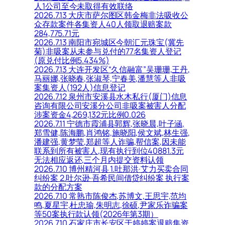
人1公司至今未取得有效联络
2026.7.13 大庆市萨尔图区韩金梅非法吸收公
众存款案件各集资人40人领取退赔案款
284,775.71元
2026.7.13 南阳市宛城区今朝汇元珠宝(冀先
菊)非吸案从未参与兑付的77名集资人登记
(原兑付比例5.434%)
2026.7.13 大连开发区“久信融富”吴珊珊,王丹,
马丽娜,张晓春,张淑琴,宁春美,潘慧等人非吸
案集资人(192人)信息登记
2026.7.12 泉州市安溪县水木私行(厦门)信息
咨询有限公司安溪分公司非吸案被害人分配
涉案资金4,269,132元比例0.026
2026.7.11 宁德市霞浦县郭辉,张晓晨,叶子涵,
郑雪健,陈海鹏,肖鸿铭,施晓阳,侯文斌,林生强,
潘建强,黄梦莹,郑超等人诈骗,帮信案,因未能
联系到所有被害人,现有执行到位40881.3元
无法相应返还,三个月内提交资料认领
2026.7.10 博州精河县 1.吐那洪·艾力买卖合同
纠纷案 2.吐尔逊·吾希民间借贷纠纷案 执行案
款的分配方案
2026.7.10 常熟市陈俊杰,苏博文,王思宇,范均
鸣,夏星宇,杜忠瑜,朱明志,徐硕,尹家乐诈骗案
等50案执行款认领(2026年第3期）
2026.7.10 石家庄市长安区于婷婷案退赔集资