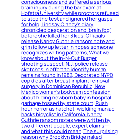
consciousness and suffered a serious
brain injury during the bar exam at
Hofstra University while proctors refused
to stop the test and ignored her gasps
for help, Lindsay Clancy’s diary
chronicled desperation and ‘brain fog’
before she killed her 3 kids, Officials
release Nancy Guthrie ransom note and
grim follow up letter in hopes someone
recognizes writing patterns, What we
know about the In-N-Out Burger
shooting suspect, N.J. police release
sketches in effort to identify human
remains found in 1982, Decorated NYPD
cop dies after breast implant removal
surgery in Dominican Republic, New
Mexico woman’s bodycam confession
about hiding newborn baby in hospital
garbage tossed by state court, Rush
hour horror as hatchet-wielding maniac
hacks bicyclist in California, Nancy
Guthrie ransom notes were written by
two different people, expert claims —
and what this could mean, The surprising
reason why Brooklyn Bridge naked