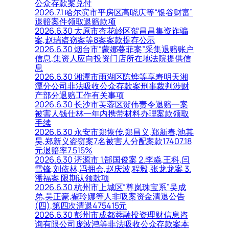
公众存款案兑付
2026.7.1 哈尔滨市平房区高晓庆等“银谷财富”
退赔案件领取退赔款项
2026.6.30 太原市杏花岭区贺昌昌集资诈骗
案,赵瑞盗窃案等8案案款提存公示
2026.6.30 烟台市“蒙娜蔓菲案”采集退赔账户
信息,集资人应向投资门店所在地法院提供信
息
2026.6.30 湘潭市雨湖区陈烨等享寿明天湘
潭分公司非法吸收公众存款案刑事裁判涉财
产部分退赔工作有关事项
2026.6.30 长沙市芙蓉区贺伟责令退赔一案
被害人钱仕林一年内携带材料办理案款领取
手续
2026.6.30 永安市郑恢传,郑昌义,郑新春,池其
昊,郑新义盗窃案7名被害人分配案款17407.18
元退赔率7.515%
2026.6.30 济源市 1.郜国俊案 2.李淼,王科,闫
雪锋,刘依林,冯拥会,赵庆波,程毅,张龙龙案 3.
潘福案 限期认领款项
2026.6.30 杭州市上城区“尊岚珠宝系”吴成
弟,吴正豪,翟玲娜等人非吸案资金清退公告
(四),第四次清退475415元
2026.6.30 彭州市成都蓉融投资理财信息咨
询有限公司庞波鸿等非法吸收公众存款案本