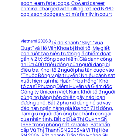
soon learn fate: cops, Coward career
criminal charged with killing retired NYPD
cop’s son dodges victim’s family in court
Vietnam! 2026.8
Lý do Khánh “Sky” “Vua
Quạt” và Hồ Văn Khoa bị khởi tố, Mẹ giết
con ruột tạo hiện trường giả chiếm đoạt
gần 4.2 tỷ đồng bảo hiểm, Giả danh công
an lừa 400 triệu đồng của người đang bị
điều tra, Khởi tố 2 người pha tân dược vào
“Thuốc Đông y gia truyền”, Nhiều cảnh sát
xuất hiện tại nhà Huấn “Hoa Hồng”, Khởi
tố ca sĩ Phương Diễm Huyền và Giám đốc
Công ty Unicorn Việt Nam, Khởi tố 9 người
cùng họ hàng hỗn chiến gây náo loạn
đường phố, Bắt 2 phụ nữ dùng hồ sơ vay
đáo hạn ngân hàng giả lừa hơn 7.1 tỉ đồng,
Tạm giữ người đàn ông bạo hành con gái
của nhân tình, Bắt giữ Lê Thị Quỳnh SN
1995 trong phòng hát karaoke, Bắt khẩn
cấp Vũ Thị Thanh SN 2003 và Vi Thị Hòe
SN 2004, Bắt nhanh Trần Văn Hoàng SN