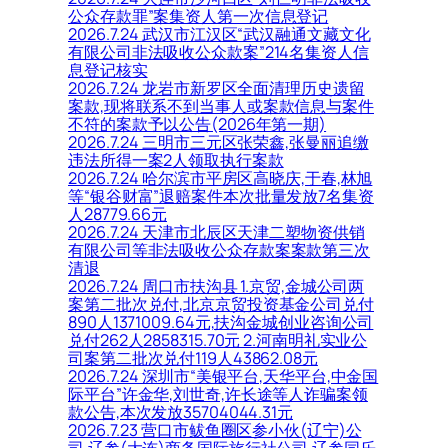
公众存款罪”案集资人第一次信息登记
2026.7.24 武汉市江汉区“武汉融通文藏文化
有限公司非法吸收公众款案”214名集资人信
息登记核实
2026.7.24 龙岩市新罗区全面清理历史遗留
案款,现将联系不到当事人或案款信息与案件
不符的案款予以公告(2026年第一期)
2026.7.24 三明市三元区张荣鑫,张曼丽追缴
违法所得一案2人领取执行案款
2026.7.24 哈尔滨市平房区高晓庆,于春,林旭
等“银谷财富”退赔案件本次批量发放7名集资
人28779.66元
2026.7.24 天津市北辰区天津二塑物资供销
有限公司等非法吸收公众存款案案款第三次
清退
2026.7.24 周口市扶沟县 1.京贸,金城公司两
案第二批次兑付,北京京贸投资基金公司兑付
890人1371009.64元,扶沟金城创业咨询公司
兑付262人2858315.70元 2.河南明礼实业公
司案第二批次兑付119人43862.08元
2026.7.24 深圳市“美银平台,天华平台,中金国
际平台”许金华,刘世奇,许长途等人诈骗案领
款公告,本次发放35704044.31元
2026.7.23 营口市鲅鱼圈区参小伙(辽宁)公