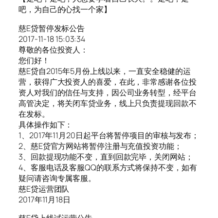
吧，为自己的心找一个家】
慈E贷暂停发标公告
2017-11-18 15:03:34
尊敬的各位投资人：
您们好！
慈E贷自2015年5月份上线以来，一直安全稳健的运
营，获得广大投资人的喜爱，在此，非常感谢各位投
资人对我们的信任与支持，因公司业务转型，经平台
高管决定，将关闭车贷业务，线上只负责提现回款不
在发标。
具体操作如下：
1、2017年11月20日起平台将暂停项目的审核与发布；
2、慈E贷官方网站将暂停注册与充值投资功能；
3、回款提现功能不变，直到回款完毕，关闭网站；
4、客服电话及客服QQ的联系方式将保持不变，如有
疑问请咨询专属客服。
慈E贷运营团队
2017年11月18日
慈E贷上线试运营公告