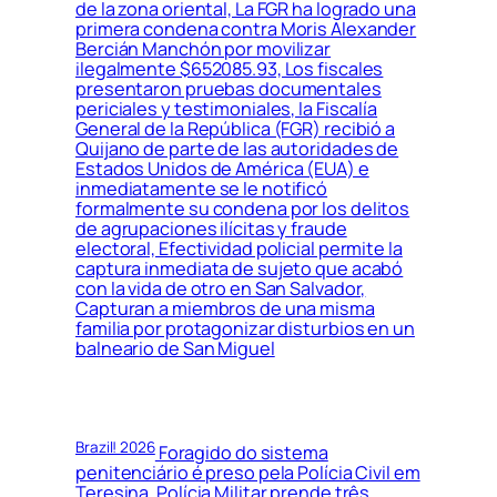
de la zona oriental, La FGR ha logrado una
primera condena contra Moris Alexander
Bercián Manchón por movilizar
ilegalmente $652085.93, Los fiscales
presentaron pruebas documentales
periciales y testimoniales, la Fiscalía
General de la República (FGR) recibió a
Quijano de parte de las autoridades de
Estados Unidos de América (EUA) e
inmediatamente se le notificó
formalmente su condena por los delitos
de agrupaciones ilícitas y fraude
electoral, Efectividad policial permite la
captura inmediata de sujeto que acabó
con la vida de otro en San Salvador,
Capturan a miembros de una misma
familia por protagonizar disturbios en un
balneario de San Miguel
Brazil! 2026
Foragido do sistema
penitenciário é preso pela Polícia Civil em
Teresina, Polícia Militar prende três