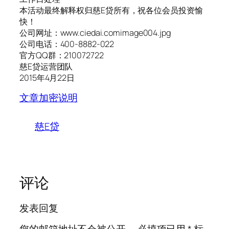
本活动最终解释权归慈E贷所有，祝各位会员投资愉
快！
公司网址：www.ciedai.comimage004.jpg
公司电话：400-8882-022
官方QQ群：210072722
慈E贷运营团队
2015年4月22日
文章加密说明
慈E贷
评论
发表回复
您的邮箱地址不会被公开。
必填项已用
*
标