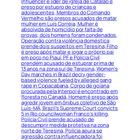
Influencer e líder de igreja de Catalão é
preso por estupro de crianças e
adolescentes, Membros do Comando
Vermelho são presos acusados de matar
mulher em Luís Correia, Mulher é
absolvida de homicídio por falta de
provas; dois homens foram condenados,
Operação contra violência doméstica
prende dois suspeitos em Teresina, Filho
é preso após matar e jogar o próprio pai
em poço no Piauí, PF e Polícia Civil
prendem acusado de estuprar prima de
13 anos na zona sul de Teresina, Women’s
Day marches in Brazil decry gender-
based violence fueled by alleged gang
rape in Copacabana, Corpo de goiana
procurada pela Interpol é encontrado em
floresta no Canadá, Homem é preso após
agredir jovem em ônibus coletivo de São
Luís-MA, Brazil’s Supreme Court convicts
5 in Rio councilwoman Franco’s killing,
Polícia Civil prende acusado de
descumprir medida protetiva na zona
norte de Teresina, Polícia apura se
agressão contra influenciadora foi