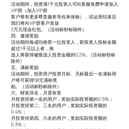
活动期间，投资满1千元投资人可向客服免费申请加入
VIP群（加入VIP群
客户将有更多尊贵服务等你来体验），试运营结束后
我们将向VIP群客户发放
2万元现金红包。（活动标秒标除外）
四、邀请奖励
活动期间每成功推荐一位投资人，新投资人投标金额
超过1千元以上者，推
选人将获得被推选人投资金额的0.2%。(活动标秒标
除外)
五、满标奖励
活动期间，投资用户投资月标、天标最后一名满标用
户将可获得58元满标奖
励。（活动标秒标除外）
六、财富排名，月度有奖
月投资排第一名的用户，奖励实际投资额的0.5%；
月投资排第二、三名的用户，奖励实际投资额的
0.4%；
月投资排第四、六名的用户，奖励实际投资额的
0.3%；