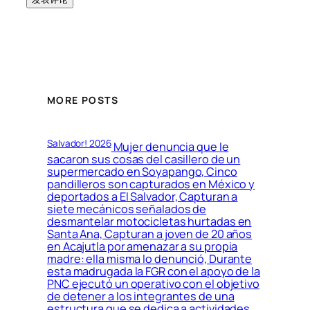
MORE POSTS
Salvador! 2026
Mujer denuncia que le
sacaron sus cosas del casillero de un
supermercado en Soyapango, Cinco
pandilleros son capturados en México y
deportados a El Salvador, Capturan a
siete mecánicos señalados de
desmantelar motocicletas hurtadas en
Santa Ana, Capturan a joven de 20 años
en Acajutla por amenazar a su propia
madre: ella misma lo denunció, Durante
esta madrugada la FGR con el apoyo de la
PNC ejecutó un operativo con el objetivo
de detener a los integrantes de una
estructura que se dedica a actividades