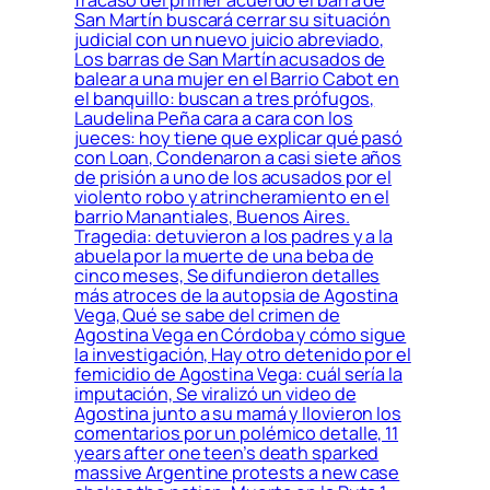
San Martín buscará cerrar su situación
judicial con un nuevo juicio abreviado,
Los barras de San Martín acusados de
balear a una mujer en el Barrio Cabot en
el banquillo: buscan a tres prófugos,
Laudelina Peña cara a cara con los
jueces: hoy tiene que explicar qué pasó
con Loan, Condenaron a casi siete años
de prisión a uno de los acusados por el
violento robo y atrincheramiento en el
barrio Manantiales, Buenos Aires.
Tragedia: detuvieron a los padres y a la
abuela por la muerte de una beba de
cinco meses, Se difundieron detalles
más atroces de la autopsia de Agostina
Vega, Qué se sabe del crimen de
Agostina Vega en Córdoba y cómo sigue
la investigación, Hay otro detenido por el
femicidio de Agostina Vega: cuál sería la
imputación, Se viralizó un video de
Agostina junto a su mamá y llovieron los
comentarios por un polémico detalle, 11
years after one teen’s death sparked
massive Argentine protests a new case