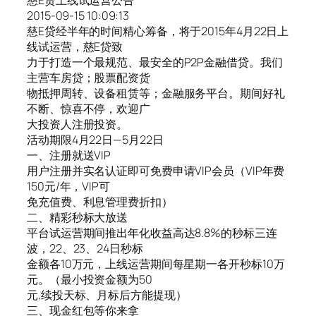
2015-09-15 10:09:13
慈E贷经半年的时间精心筹备，将于2015年4月22日上
线试运营，慈E贷致
力于打造一个最规范、最安全的P2P金融借贷。我们
主营车房贷；股票配资货
物抵押周转、设备租赁等；金融服务平台。期间好礼
不断、惊喜不停，欢迎广
大投资人注册投资。
活动期限4月22日—5月22日
一、注册就送VIP
用户注册并实名认证即可免费申请VIP会员（VIP年费
150元/年，VIP可
免充值费、利息管理费折扣）
二、精彩秒标大放送
平台试运营期间推出年化收益高达8.8%的秒标三连
波，22、23、24日秒标
金额各10万元，上线运营期间每星期一各开秒标10万
元。（最小投资金额为50
元,续投天标、月标后方能提现）
三、现金红包等你来拿