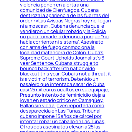
violencia ponen en alerta a una
comunidad de Cienfuegos, Cubana
destroza la apariencia de las fuerzas del
orden: «Las Avispas Negras hoy no llegan
ni a moscas», Cubana denuncia que le
vendieron un celular robado y la Policía
no pudo tomarle la denuncia porque “no
había corriente ni sistema”, Asesinato
con arma de fuego conmociona la
localidad matancera de Colón, Cuba’s
Supreme Court Upholds Journalist’s 6-
year Sentence, Cubans struggle to
bounce back after 6th nationwide
blackout this year, Cuba is not a threat; it
is a victim of terrorism, Detenido un
pasajero que intentaba sacar de Cuba
casi 25 mil euros ocultos en su equipaje,
Presunto intento de feminicidio deja a
joven en estado crítico en Camagüey,
Hallan sin vida a joven reportada como
desaparecida en Las Tunas, Tribunal
cubano impone 15 años de cárcel por
intentar robar un caballo en Las Tunas,
Otros dos asesinatos elevan a 25 las
mujeres muertas este año por violencia