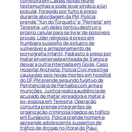
corretora em Caldas Novas reúne
testemunhas e pode levar síndico a júri
popular, Foragido por furto é preso
durante abordagem da PM, Polícia
prende “Yuri do Torquato” e “Perneta” em
Teresina; um deles tentou destruir o
próprio celular para se livrar de possíveis
provas, Líder religioso é preso em
Itumbiara suspeito de estupro de
vulnerável e armazenamento de
pornografia infantil, Padrasto é preso por
matar envenenada enteada de 9 anos e
deixar a outra internada em Goiás, Caso
Hospital Anchieta: Polícia Civil investiga
causa das seis novas mortes em hospital
do DF, PM prende segundo fugitivo da
Penitenciária de Parnaíba com arma e
munições, Justiça realiza audiência de
acusado de matar vereadora e matar a
ex-esposa em Teresina, Operação
conjunta prende integrantes de
organização criminosa ligados ao tráfico
em Eunápolis, Polícia prende homem e
apreende adolescente suspeitos de
tráfico de drogas no litoral do Piauí,