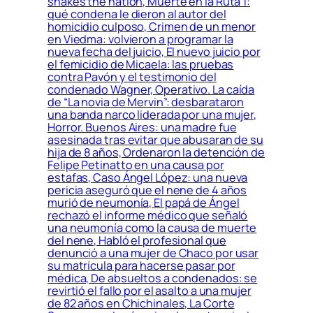
shakes the nation, Muerte en la Ruta 1:
qué condena le dieron al autor del
homicidio culposo, Crimen de un menor
en Viedma: volvieron a programar la
nueva fecha del juicio, El nuevo juicio por
el femicidio de Micaela: las pruebas
contra Pavón y el testimonio del
condenado Wagner, Operativo. La caída
de “La novia de Mervin”: desbarataron
una banda narco liderada por una mujer,
Horror. Buenos Aires: una madre fue
asesinada tras evitar que abusaran de su
hija de 8 años, Ordenaron la detención de
Felipe Petinatto en una causa por
estafas, Caso Ángel López: una nueva
pericia aseguró que el nene de 4 años
murió de neumonía, El papá de Ángel
rechazó el informe médico que señaló
una neumonía como la causa de muerte
del nene, Habló el profesional que
denunció a una mujer de Chaco por usar
su matrícula para hacerse pasar por
médica, De absueltos a condenados: se
revirtió el fallo por el asalto a una mujer
de 82 años en Chichinales, La Corte