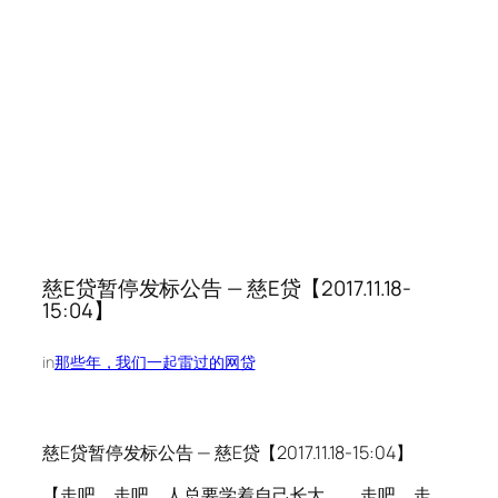
慈E贷暂停发标公告 — 慈E贷【2017.11.18-
15:04】
in
那些年，我们一起雷过的网贷
慈E贷暂停发标公告 — 慈E贷【2017.11.18-15:04】
【走吧，走吧，人总要学着自己长大。。走吧，走