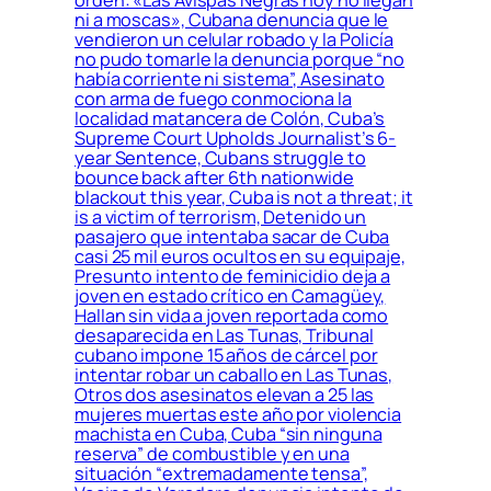
ni a moscas», Cubana denuncia que le
vendieron un celular robado y la Policía
no pudo tomarle la denuncia porque “no
había corriente ni sistema”, Asesinato
con arma de fuego conmociona la
localidad matancera de Colón, Cuba’s
Supreme Court Upholds Journalist’s 6-
year Sentence, Cubans struggle to
bounce back after 6th nationwide
blackout this year, Cuba is not a threat; it
is a victim of terrorism, Detenido un
pasajero que intentaba sacar de Cuba
casi 25 mil euros ocultos en su equipaje,
Presunto intento de feminicidio deja a
joven en estado crítico en Camagüey,
Hallan sin vida a joven reportada como
desaparecida en Las Tunas, Tribunal
cubano impone 15 años de cárcel por
intentar robar un caballo en Las Tunas,
Otros dos asesinatos elevan a 25 las
mujeres muertas este año por violencia
machista en Cuba, Cuba “sin ninguna
reserva” de combustible y en una
situación “extremadamente tensa”,