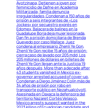
Ayotzinapa, Detienen a joven por
feminicidio de Dafne en Academia
Militarizada; familia denuncia
irregularidades, Condenan a 150 años de
prisión a seis integrantes de «Los
Jockes» por secuestro exprés en
Edomex, Balacera de balines en la
Guadalupe Borja deja mujer lesionada,
Dan fin a prisión domiciliaria de Brenda
Quevedo por caso Wallace, Juez
condena al empresario Zhenli Ye Gon,
Zhenli Ye Gon recibe 15 años de prisión:
cierra caso de lavado por 205 mdd, Los
205 millones de dólares en billetes de
Zhenli Ye Gon llegan ante la Justicia 19
años después, More than a decade after
43 students vanished in Mexico ex-
governor arrested accused of cover-up,
Condenan a Diego Jiménez Colín más de
34 años de prisión por robo en
transporte público en Nezahualcóyotl,
Asesinada en Oaxaca la defensora del
territorio Nazaret Cortés Velasco,
Mexico arrests suspect wanted in the
2023 killing of Ecuadorian candidate and