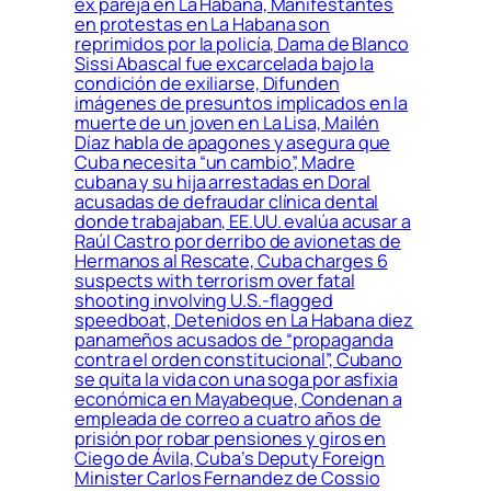
ex pareja en La Habana, Manifestantes
en protestas en La Habana son
reprimidos por la policía, Dama de Blanco
Sissi Abascal fue excarcelada bajo la
condición de exiliarse, Difunden
imágenes de presuntos implicados en la
muerte de un joven en La Lisa, Mailén
Díaz habla de apagones y asegura que
Cuba necesita “un cambio”, Madre
cubana y su hija arrestadas en Doral
acusadas de defraudar clínica dental
donde trabajaban, EE.UU. evalúa acusar a
Raúl Castro por derribo de avionetas de
Hermanos al Rescate, Cuba charges 6
suspects with terrorism over fatal
shooting involving U.S.-flagged
speedboat, Detenidos en La Habana diez
panameños acusados de “propaganda
contra el orden constitucional”, Cubano
se quita la vida con una soga por asfixia
económica en Mayabeque, Condenan a
empleada de correo a cuatro años de
prisión por robar pensiones y giros en
Ciego de Ávila, Cuba’s Deputy Foreign
Minister Carlos Fernandez de Cossio