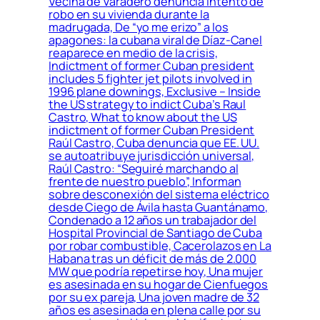
Vecina de Varadero denuncia intento de
robo en su vivienda durante la
madrugada, De “yo me erizo” a los
apagones: la cubana viral de Díaz-Canel
reaparece en medio de la crisis,
Indictment of former Cuban president
includes 5 fighter jet pilots involved in
1996 plane downings, Exclusive – Inside
the US strategy to indict Cuba’s Raul
Castro, What to know about the US
indictment of former Cuban President
Raúl Castro, Cuba denuncia que EE. UU.
se autoatribuye jurisdicción universal,
Raúl Castro: “Seguiré marchando al
frente de nuestro pueblo”, Informan
sobre desconexión del sistema eléctrico
desde Ciego de Ávila hasta Guantánamo,
Condenado a 12 años un trabajador del
Hospital Provincial de Santiago de Cuba
por robar combustible, Cacerolazos en La
Habana tras un déficit de más de 2.000
MW que podría repetirse hoy, Una mujer
es asesinada en su hogar de Cienfuegos
por su ex pareja, Una joven madre de 32
años es asesinada en plena calle por su