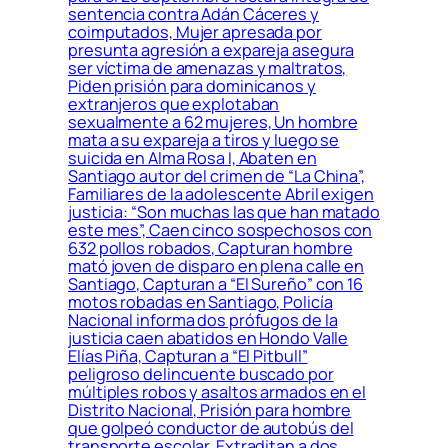
sentencia contra Adán Cáceres y
coimputados, Mujer apresada por
presunta agresión a expareja asegura
ser víctima de amenazas y maltratos,
Piden prisión para dominicanos y
extranjeros que explotaban
sexualmente a 62 mujeres, Un hombre
mata a su expareja a tiros y luego se
suicida en Alma Rosa I, Abaten en
Santiago autor del crimen de “La China”,
Familiares de la adolescente Abril exigen
justicia: “Son muchas las que han matado
este mes”, Caen cinco sospechosos con
632 pollos robados, Capturan hombre
mató joven de disparo en plena calle en
Santiago, Capturan a “El Sureño” con 16
motos robadas en Santiago, Policía
Nacional informa dos prófugos de la
justicia caen abatidos en Hondo Valle
Elías Piña, Capturan a “El Pitbull”
peligroso delincuente buscado por
múltiples robos y asaltos armados en el
Distrito Nacional, Prisión para hombre
que golpeó conductor de autobús del
transporte escolar, Extraditan a dos