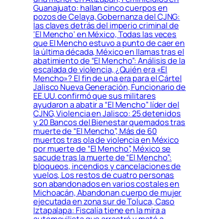
Guanajuato: hallan cinco cuerpos en
pozos de Celaya, Gobernanza del CJNG:
las claves detrás del imperio criminal de
‘El Mencho’ en México, Todas las veces
que El Mencho estuvo a punto de caer en
la última década, México en llamas tras el
abatimiento de “El Mencho”: Análisis de la
escalada de violencia, ¿Quién era «El
Mencho»? El fin de una era para el Cártel
Jalisco Nueva Generación, Funcionario de
EE.UU. confirmó que sus militares
ayudaron a abatir a “El Mencho” líder del
CJNG, Violencia en Jalisco: 25 detenidos
y 20 Bancos del Bienestar quemados tras
muerte de “El Mencho”, Más de 60
muertos tras ola de violencia en México
por muerte de “El Mencho”, México se
sacude tras la muerte de “El Mencho”:
bloqueos, incendios y cancelaciones de
vuelos, Los restos de cuatro personas
son abandonados en varios costales en
Michoacán, Abandonan cuerpo de mujer
ejecutada en zona sur de Toluca, Caso
Iztapalapa: Fiscalía tiene en la mira a
automovilista que arrastró y mató a