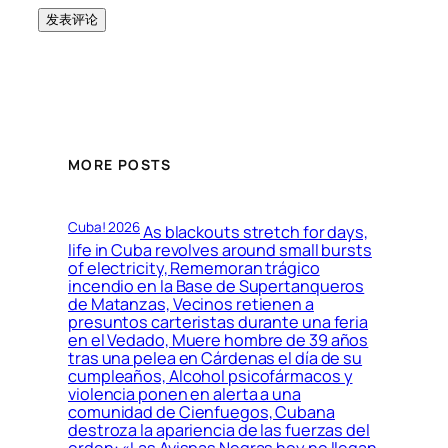
MORE POSTS
Cuba! 2026
As blackouts stretch for days,
life in Cuba revolves around small bursts
of electricity, Rememoran trágico
incendio en la Base de Supertanqueros
de Matanzas, Vecinos retienen a
presuntos carteristas durante una feria
en el Vedado, Muere hombre de 39 años
tras una pelea en Cárdenas el día de su
cumpleaños, Alcohol psicofármacos y
violencia ponen en alerta a una
comunidad de Cienfuegos, Cubana
destroza la apariencia de las fuerzas del
orden: «Las Avispas Negras hoy no llegan