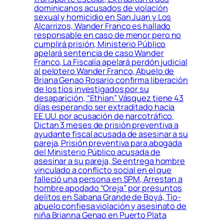
dominicanos acusados de violación
sexual y homicidio en San Juan y Los
Alcarrizos, Wander Franco es hallado
responsable en caso de menor pero no
cumplirá prisión, Ministerio Público
apelará sentencia de caso Wander
Franco, La Fiscalía apelará perdón judicial
al pelotero Wander Franco, Abuelo de
Briana Genao Rosario confirma liberación
de los tíos investigados por su
desaparición, “Ethian” Vásquez tiene 43
días esperando ser extraditado hacia
EE.UU. por acusación de narcotráfico,
Dictan 3 meses de prisión preventiva a
ayudante fiscal acusada de asesinar a su
pareja, Prisión preventiva para abogada
del Ministerio Público acusada de
asesinar a su pareja, Se entrega hombre
vinculado a conflicto social en el que
falleció una persona en SPM, Arrestan a
hombre apodado “Oreja” por presuntos
delitos en Sabana Grande de Boyá, Tio-
abuelo confiesa violación y asesinato de
niña Brianna Genao en Puerto Plata