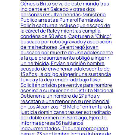
Génesis Brito se va de este mundo tras
incidente en Salcedo y otras dos
personas resultan heridas, Ministerio
Público arresta a Pumarol Fernández,
Policía captura a recluso que escapó de
la cárcel de Rafey mientras cumplía
condena de 30 años, Capturan a “Chico”
buscado por robo agravado y asociación
de malhechores, Se entregó joven
buscado por muerte de una adolescente
a la que presuntamente obligó a ingerir
un herbicida, Envían a prisión hombre
acusado de envenenar adolescente de
15 años; la obligó a ingerir una sustancia
tóxica y la dejó encerrada bajo llave,
Solicitan prisión preventiva para hombre
asesinó a su mujer en el Distrito Nacional,
Detienen a un hombre de 27 años y
rescatan a una menor en su residencial
en Los Alcarrizos, “El Mello” enfrentará la
justicia dominicana tras ser extraditado
por doble crimen en Santiago, Ejército
informa apresa 56 haitianos
indoucmentados, Tribunal reprograma
para el 23 septiembre lectura íntegra de