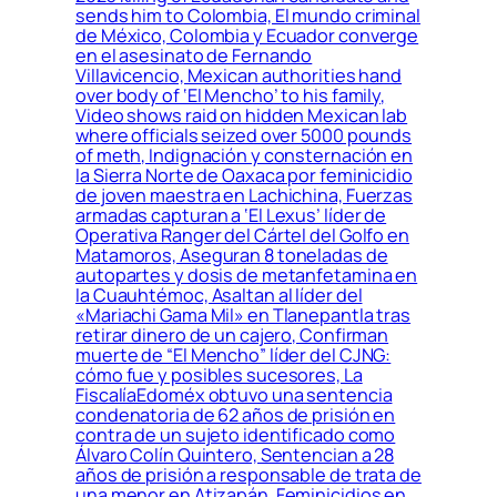
sends him to Colombia, El mundo criminal
de México, Colombia y Ecuador converge
en el asesinato de Fernando
Villavicencio, Mexican authorities hand
over body of ‘El Mencho’ to his family,
Video shows raid on hidden Mexican lab
where officials seized over 5000 pounds
of meth, Indignación y consternación en
la Sierra Norte de Oaxaca por feminicidio
de joven maestra en Lachichina, Fuerzas
armadas capturan a ‘El Lexus’ líder de
Operativa Ranger del Cártel del Golfo en
Matamoros, Aseguran 8 toneladas de
autopartes y dosis de metanfetamina en
la Cuauhtémoc, Asaltan al líder del
«Mariachi Gama Mil» en Tlanepantla tras
retirar dinero de un cajero, Confirman
muerte de “El Mencho” líder del CJNG:
cómo fue y posibles sucesores, La
FiscalíaEdoméx obtuvo una sentencia
condenatoria de 62 años de prisión en
contra de un sujeto identificado como
Álvaro Colín Quintero, Sentencian a 28
años de prisión a responsable de trata de
una menor en Atizapán, Feminicidios en