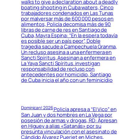
walks to give a declaration about a deadly
boating shooting in Cuba waters, Cinco
trabajadores condenados en Las Tunas
por malversar más de 600 000 pesos en
alimentos, Policía decomisa más de 90
libras de carne de res en Santiago de
Cuba, Mayra Espina: “En la espera todavía
es posible ser un país peor”, Doble
tragedia sacude a Campechuela Granma,
Un recluso asesina a una enfermera en
Sancti Spíritus, Asesinan a enfermera en
La Yaya Sancti Spíritus. investigan
responsabilidad de recluso con
antecedentes por homicidio, Santiago
de Cuba inicia el año con un feminicidio
Dominican! 2026
Policía apresa a “El Vico” en
San Juan y dos hombres en La Vega por
posesión de armas y drogas, RD: Apresan
en Higuey a alias «Satanás» por su
presunta vinculación con el asesinato de
Cándido Álvarez Pueriet en Miches,