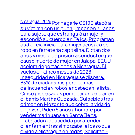
Nicaragua! 2026
Por negarle C$100 atacó a
su víctima con un puñal, Imponen 30 años
para sujeto que estranguló a mujer y
escondió su cuerpo en Telica, Programan
audiencia inicial para mujer acusada de
robo en ferretería capitalina, Dictan dos
años y medio de prisión a conductor que
causó muerte de mujer en Jalapa, EE.UU.
acelera deportaciones a Nicaragua: 51
vuelos en cinco meses de 2026,
Inseguridad en Nicaragua se dispara:
83% de ciudadanos percibe más
delincuencia y robos encabezan la lista,
Cinco procesados por robar un celular en
el barrio Martha Quezada, Culpables tras
crimen en Mozonte que cobró la vida de
un joven, Piden 5 años a hombre por
vender marihuana en Santa Elena,
Trabajadora despedida por atender
clienta mientras almorzaba: el caso que
divide a Nicaragua en redes, Solicitan 6