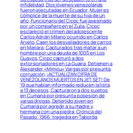
infidelidad, Dos jóvenes venezolanas
fueron ejecutadas en Ecuador, Mujer es
cómplice de la muerte de su hija de un
año, Funcionario del Cicpc fue asesinado
por un compañero en el Zulia, Cicpc
esclareció el crímen del adolescente
Carlos Adrián Milano ocurrido en Carlos
Arvelo, Caen los desvalijadores de carros
en Mariara, Capturados tras matar a un
hombre por una deuda de 100$ en Los
Guayos, Cicpc capturó a dos
extorsionadores en La Guaira, Detienen a
Alexander «Mimou» Vargas por presunta
corrupción, ¡ACTUALIZAN CIFRA DE
VENEZOLANOS MUERTOS EN JET SET! De
19 que habían informado reducen la lista
a 13 decesos, Capturaron a dos sujetos
en Cumaná por presunta posesión de
varias drogas, Detenido joven en
Cumaná por agredir a su madre y
hermana con una piedra, Crónica del
Pasado: 1966: tragedia en Taborda