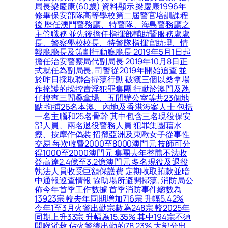
局長梁慶康(60歲) 資料顯示 梁慶康1996年
修畢保安部隊高等學校第二屆警官培訓課程
後 歷任澳門警務廳、特警隊、海島警務廳之
主管職務 並先後擔任指揮部輔助暨服務處處
長、警察學校校長、特警隊指揮官助理、情
報廳廳長及策劃行動廳廳長 2019年5月1日起
擔任治安警察局代副局長 2019年10月8日正
式就任為副局長, 司警從2019年開始追查 並
於昨日採取聯合掃蕩行動 破獲三個以桑拿場
作掩護的操控賣淫犯罪集團 行動於澳門及氹
仔搜查三間桑拿場、五間辦公室等共23個地
點 拘捕26名本澳、內地及香港涉案人士 包括
一名主腦和25名骨幹 其中包含三名現役保安
部人員、兩名退役警務人員 犯罪集團藉水
療、按摩作偽裝 招攬亞洲及東歐女子從事性
交易 每次收費2000至8000澳門元 技師可分
得1000至2000澳門元 集團去年整體不法收
益高達2.4億至3.2億澳門元 多名現役及退役
執法人員收受巨額保護費 定期收取賄款並暗
中通報巡查情報 協助場所避開掃蕩, 消防局公
佈今年首季工作數據 首季消防事件總數為
13923宗 較去年同期增加716宗 升幅5.42%
今年1至3月火警出勤宗數為248宗 較2025年
同期上升33宗 升幅為15.35% 其中194宗不須
開喉灌救 佔火警總出勤的78.23% 大部分出