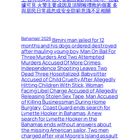
據可見 火警主要成因及須開喉撲救的個案 多
與居民日常疏忽或安全防範意識不足相關
Bahamas! 2026
Bimini man jailed for 12
months and his dogs ordered destroyed
after mauling young boy, Man On Bail For
Three Murders And Two Attempted
Murders Accused Of More Crimes,
Independence Shooting Leaves Two
Dead Three Hospitalized, Babysitter
Accused of Child Cruelty After Allegedly
Hitting Children With Stick, Woman
Facing Libel Charge Accused of Allegedly
Releasing Stolen Sex Tape, Man Accused
of Killing Businessman During Home
Burglary, Coast Guard ends search for
Lynette Hooker in Bahamas, A new
search for Lynette Hooker in the
Bahamas ends without answers about
the missing American sailor, Two men
charged after viral Moore’s Island assault