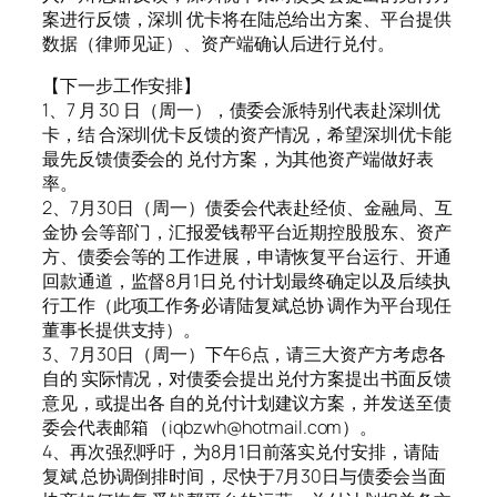
案进行反馈，深圳 优卡将在陆总给出方案、平台提供
数据（律师见证）、资产端确认后进行兑付。
【下一步工作安排】
1、7 月 30 日（周一），债委会派特别代表赴深圳优
卡，结 合深圳优卡反馈的资产情况，希望深圳优卡能
最先反馈债委会的 兑付方案，为其他资产端做好表
率。
2、7月30日（周一）债委会代表赴经侦、金融局、互
金协 会等部门，汇报爱钱帮平台近期控股股东、资产
方、债委会等的 工作进展，申请恢复平台运行、开通
回款通道，监督8月1日兑 付计划最终确定以及后续执
行工作（此项工作务必请陆复斌总协 调作为平台现任
董事长提供支持）。
3、7月30日（周一）下午6点，请三大资产方考虑各
自的 实际情况，对债委会提出兑付方案提出书面反馈
意见，或提出各 自的兑付计划建议方案，并发送至债
委会代表邮箱 （iqbzwh@hotmail.com）。
4、再次强烈呼吁，为8月1日前落实兑付安排，请陆
复斌 总协调倒排时间，尽快于7月30日与债委会当面