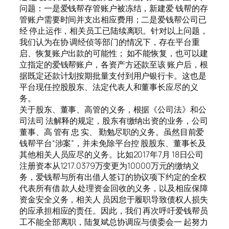
问题：一是爱钱帮存管账户被冻结，新建爱 钱帮的存
管账户需要时间并支出相应费用；二是爱钱帮公司已
经 停止运作，相关员工已陆续离职。针对以上问题，
我们认为在协 调经侦等部门的情况下，存在平台重
启、恢复账户出款的可能性； 如不能恢复，也可以建
立指定的爱钱帮账户，各资产方还款至该 账户后，根
据既定还款计划按期批量支付到用户银行卡。这也是
平台现任控股股东、法定代表人和董事长应尽的义
务。
关于股东、董事、高管的义务，根据《公司法》和公
司法司 法解释的规定，股东有缴纳出资的业务，公司
董事、高 管有 忠 实、 勤勉尽职的义务。虽然目前爱
钱帮平台“涉案”，并未免除平台控 股股东、董事长及
其他相关人员应尽的义务。比如2017年7月 18日公司
注册资本从1217.0379万变更为10000万元的缴纳义
务，爱钱帮与所有出借人签订的协议项下约定的全权
代表所有借 款人处理资金回收的义务，以及相应保障
资金安全义务，相关人 员因怠于履职导致债权人损失
的应承担相应的责任。因此，我们 再次呼吁爱钱帮员
工不能全部离职，陆复斌总协调应与债委会一 起努力