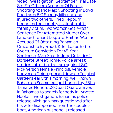
video investigation, September Trial Date
Set For Officers Accused Of Fatally
Shooting Azario Major, Shooting in Boyd
Road area BIG Sunday kills one and
injured two others, Theo Hepburn
becomes the country’s latest traffic
fatality victim, Two Women Get 7-Year
Sentence For Attempted Murder Over
Landlord Tenant Dispute, Haitian Woman
Accused Of Obtaining Bahamian
Citizenship By Fraud, Killer Loses Bid To
Overturn Conviction For 45-Year
Sentence, Man Shot In Jeep Outside Of
Dorsette Street Home, Police arrest
student after bold attack against S C
McPherson female Principal, Vehicle
body man Chino gunned down in Tropical
Gardens early this morning, well known
Bahamian Scammers get busted by FBI in
Tamarac Florida, US Coast Guard arrives
in Bahamas to search for body in Lynette
Hooker investigation, Bahamas police
release Michigan man questioned after
his wife disappeared from the couple’s
boat, American husband is released