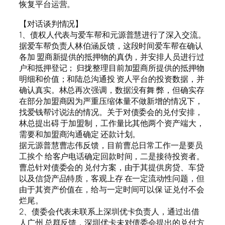
恢复平台运营。
【对话谈判情况】
1、债权人代表与爱车帮和元源普慧进行了深入交流。
据爱车帮负责人林伯涵反馈，这段时间爱车帮在确认
各加 盟商新提供的抵押物的真伪，并安排人员进行过
户和抵押登记； 归拢整理目前加盟商所提供的抵押物
明细和价值；和陆总沟通投 资人平台的投资数据，并
确认真实。林总再次强调，数据没有舞 弊，但确实存
在部分加盟商因为严重压缩体量不做新增的情况下，
找爱钱帮讨说法的情况。关于对债委会的兑付安排，
林总提出碍 于加盟制，工作量比其他两个资产端大，
需要和加盟商沟通确定 还款计划。
据元源普慧曹志伟反馈，目前曹总日常工作一是要员
工挨个 给客户电话确定回款时间，二是接待投资者。
曹总针对债委会的 兑付方案，由于其提供房贷、车贷
以及信贷产品特质，客观上存 在一定流动性问题，但
由于其资产价值在，给与一定时间可以保 证兑付不会
烂尾。
2、债委会代表未联系上深圳优卡负责人，通过出借
人广州 总群反馈，深圳优卡未对债委会提出的兑付方