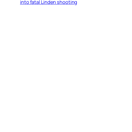
into fatal Linden shooting