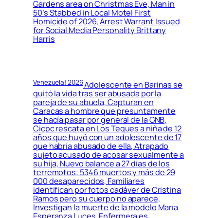
Gardens area on Christmas Eve, Man in
50’s Stabbed in Local Motel First
Homicide of 2026, Arrest Warrant Issued
for Social Media Personality Brittany
Harris
Venezuela! 2026
Adolescente en Barinas se
quitó la vida tras ser abusada por la
pareja de su abuela, Capturan en
Caracas a hombre que presuntamente
se hacía pasar por general de la GNB,
Cicpc rescata en Los Teques a niña de 12
años que huyó con un adolescente de 17
que habría abusado de ella, Atrapado
sujeto acusado de acosar sexualmente a
su hija, Nuevo balance a 27 días de los
terremotos: 5346 muertos y más de 29
000 desaparecidos, Familiares
identifican por fotos cadáver de Cristina
Ramos pero su cuerpo no aparece,
Investigan la muerte de la modelo María
Esperanza Luces, Enfermera es