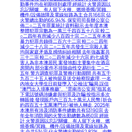
勤事件均在初期得到處理 經統計 火警原因以
忘記關爐、有人留下火種、燃燒香燭/冥鏹、
機件/設備故障及電線短路為主 合共166宗 佔
火警總出勤的66.94%, 保安司司長辦公室公
佈二○二五年罪案統計資料顯示 去年度本澳
整體犯罪宗數為一萬三千四百五十八宗 較二
○二四年有所減少八百四十宗 二○二五年本澳
暴力犯罪共錄得二百六十二宗 較二○二四年
減少二十八宗 二○二五年共發生三宗殺人案
均與家庭矛盾及感情糾紛相關 去年強姦案共
三十二宗 較二○二四年減少十六宗 約七成受
害人為非本澳居民 案發地點主要集中在酒店
房間內 部分案件不排除由性交易衍生 二○二
五年 警方調查犯罪及警務行動期間 共有五千
九百二十五人被拘留及送交檢察院處理, 一名
內地女大學生日前疑墮入“公檢法”騙局 誤信
“澳門出入境事務廳”、“雲南市公安局”指其名
下電話號碼涉嫌參與犯罪及詐騙 按指示多次
轉賬後 發現賬戶內三百九十萬元人民幣(折合
約四百五十五萬澳門元)被他人轉走, 2025年
本澳所有涉及消防事件總數共有53190宗 去
年全年消防局的火警出勤總數為850宗 經統
計 火警原因以忘記關爐、有人留下火種、燃
燒香燭/冥鏹、機件/設備故障及電線短路為
主 合共534宗 佔火警總出勤的62.82%。由數