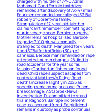
charged with murder of 7-Y-O Adriel
Mohamed, Goed Fortuin taxi driver
remanded after discovery of AK-47 rifles,
Four men remanded over alleged $3.5M
robbery of Corentyne family,
Strangulation of 7-year-old: Mother
claims “can’t remember” committing act;
murder charge soon, Berbice tragedy:
Mother remains hospitalised, Berbice
tragedy: 7-Y-O girl was manually
strangled to death, Man jailed for 4 years
fined $27M for trafficking 30kg of
cannabis, Berbice man remanded on rape
attempted murder charges, 28 died in
road accidents for the year so far,
Missing Corriverton fisherman found
dead, Child rape suspect escapes from
custody at Matthew’s Ridge, Road
deaths increase slightly in 2025 as
speeding remains major cause, Prison-
break carnage: A Stabroek News
investigation, DJ committed to stand
trial in Raghoo’s Bar rape incitement
case; co-accused freed, Ex-girlfriend
remains in custody as probe continues