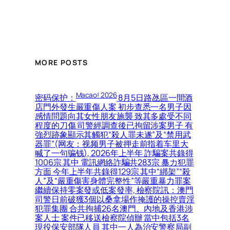
MORE POSTS
Macao! 2026
密码保护：
8月5日路氹區一間酒
店門外發生嚴重傷人案 初步查悉一名男子因
感情問題向其女性朋友施襲 致其多處受不同
程度的刀傷 司警經調查後已拘留涉案男子 有
強烈跡象顯示其觸犯“殺人罪未遂”及“禁用武
器罪”(网友：视频男子被押走前指着车里大
喊了一句骗钱), 2026年上半年 詐騙案共錄得
1006宗 其中 電訊網絡詐騙共283宗 暴力犯罪
方面 今年上半年共錄得129宗 其中“綁架”“殺
人”及“嚴重傷害身體完整性”等嚴重暴力罪案
繼續保持零案發或低案發率, 檢察院訊：澳門
司警日前破獲3個以桑拿場作掩護的操控賣淫
犯罪集團 合共拘捕26名澳門、內地及香港涉
案人士 案件已移送檢察院偵辦 當中包括3名
現役保安部隊人員 其中一人為治安警察局副