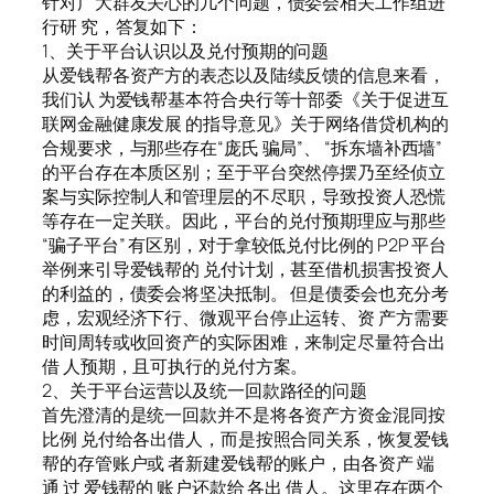
针对广大群友关心的几个问题，债委会相关工作组进
行研 究，答复如下：
1、关于平台认识以及兑付预期的问题
从爱钱帮各资产方的表态以及陆续反馈的信息来看，
我们认 为爱钱帮基本符合央行等十部委《关于促进互
联网金融健康发展 的指导意见》关于网络借贷机构的
合规要求，与那些存在“庞氏 骗局”、 “拆东墙补西墙”
的平台存在本质区别；至于平台突然停摆乃至经侦立
案与实际控制人和管理层的不尽职，导致投资人恐慌
等存在一定关联。因此，平台的兑付预期理应与那些
“骗子平台” 有区别，对于拿较低兑付比例的 P2P 平台
举例来引导爱钱帮的 兑付计划，甚至借机损害投资人
的利益的，债委会将坚决抵制。 但是债委会也充分考
虑，宏观经济下行、微观平台停止运转、资 产方需要
时间周转或收回资产的实际困难，来制定尽量符合出
借 人预期，且可执行的兑付方案。
2、关于平台运营以及统一回款路径的问题
首先澄清的是统一回款并不是将各资产方资金混同按
比例 兑付给各出借人，而是按照合同关系，恢复爱钱
帮的存管账户或 者新建爱钱帮的账户，由各资产 端
通 过 爱钱帮的 账户还款给 各出 借人。这里存在两个