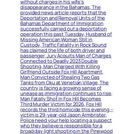
without charges in his wife’s
disappearance in the Bahamas, The
provided news article reports that the
Deportation and Removal Units of the
Bahamas Department of Immigration
successfully carried out a deportation
operation this past Tuesday, Husband of
Missing American Woman Still in
Custody, Traffic Fatality in Rock Sound
has claimed the life of both driver and
passenger, Jury Acquits Man of Charges
Connected to Deadly 2023 Double
Shooting, Man Charged With Killing
Girlfriend Outside Fox Hill Apartment,
Man Convicted of Stealing Two Gas
Tanks from Oku at Venetian Village, The
country is facing a growing sense of
unease as immigration continues to rise,
Man Fatally Shot in Fox Hill Becomes
Third Murder Victim for 2026, Fox Hill
records the third homicide this evening –
victim is 29-year-old Jason Armbrister,
Police need your help locating a suspect
who they believe is responsible for a
broad day light shooting in the Pinewood