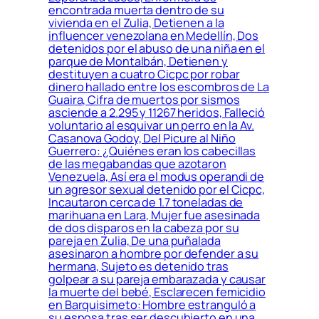
encontrada muerta dentro de su
vivienda en el Zulia, Detienen a la
influencer venezolana en Medellín, Dos
detenidos por el abuso de una niña en el
parque de Montalbán, Detienen y
destituyen a cuatro Cicpc por robar
dinero hallado entre los escombros de La
Guaira, Cifra de muertos por sismos
asciende a 2.295 y 11267 heridos, Falleció
voluntario al esquivar un perro en la Av.
Casanova Godoy, Del Picure al Niño
Guerrero: ¿Quiénes eran los cabecillas
de las megabandas que azotaron
Venezuela, Así era el modus operandi de
un agresor sexual detenido por el Cicpc,
Incautaron cerca de 1.7 toneladas de
marihuana en Lara, Mujer fue asesinada
de dos disparos en la cabeza por su
pareja en Zulia, De una puñalada
asesinaron a hombre por defender a su
hermana, Sujeto es detenido tras
golpear a su pareja embarazada y causar
la muerte del bebé, Esclarecen femicidio
en Barquisimeto: Hombre estranguló a
su esposa tras ser descubierto en una