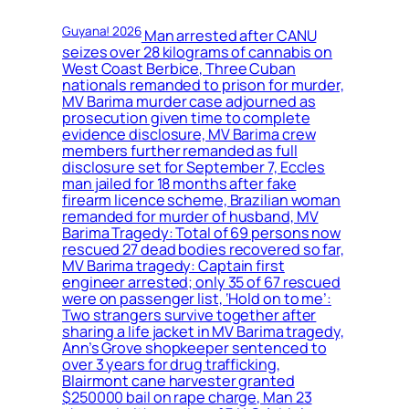
Guyana! 2026
Man arrested after CANU
seizes over 28 kilograms of cannabis on
West Coast Berbice, Three Cuban
nationals remanded to prison for murder,
MV Barima murder case adjourned as
prosecution given time to complete
evidence disclosure, MV Barima crew
members further remanded as full
disclosure set for September 7, Eccles
man jailed for 18 months after fake
firearm licence scheme, Brazilian woman
remanded for murder of husband, MV
Barima Tragedy: Total of 69 persons now
rescued 27 dead bodies recovered so far,
MV Barima tragedy: Captain first
engineer arrested; only 35 of 67 rescued
were on passenger list, ‘Hold on to me’:
Two strangers survive together after
sharing a life jacket in MV Barima tragedy,
Ann’s Grove shopkeeper sentenced to
over 3 years for drug trafficking,
Blairmont cane harvester granted
$250000 bail on rape charge, Man 23