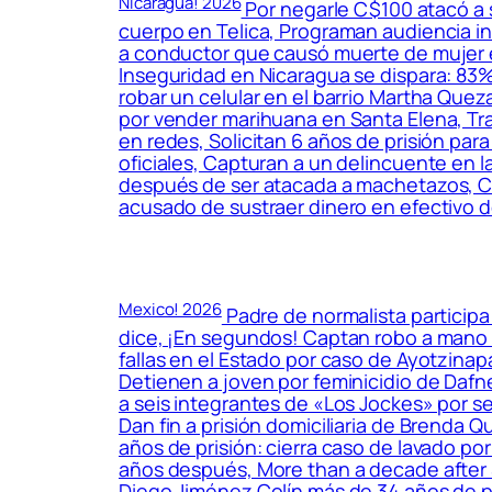
Nicaragua! 2026
Por negarle C$100 atacó a 
cuerpo en Telica, Programan audiencia ini
a conductor que causó muerte de mujer e
Inseguridad en Nicaragua se dispara: 83
robar un celular en el barrio Martha Que
por vender marihuana en Santa Elena, Tra
en redes, Solicitan 6 años de prisión par
oficiales, Capturan a un delincuente en 
después de ser atacada a machetazos, Ca
acusado de sustraer dinero en efectivo 
Mexico! 2026
Padre de normalista particip
dice, ¡En segundos! Captan robo a mano 
fallas en el Estado por caso de Ayotzina
Detienen a joven por feminicidio de Dafn
a seis integrantes de «Los Jockes» por s
Dan fin a prisión domiciliaria de Brenda
años de prisión: cierra caso de lavado por
años después, More than a decade after
Diego Jiménez Colín más de 34 años de p