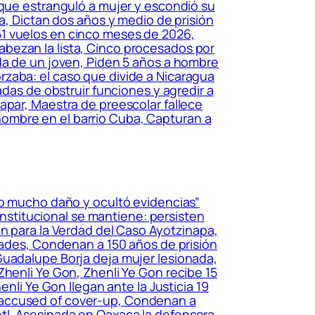
que estranguló a mujer y escondió su
a, Dictan dos años y medio de prisión
51 vuelos en cinco meses de 2026,
bezan la lista, Cinco procesados por
ida de un joven, Piden 5 años a hombre
rzaba: el caso que divide a Nicaragua
adas de obstruir funciones y agredir a
apar, Maestra de preescolar fallece
ombre en el barrio Cuba, Capturan a
zo mucho daño y ocultó evidencias”
stitucional se mantiene: persisten
ón para la Verdad del Caso Ayotzinapa,
idades, Condenan a 150 años de prisión
Guadalupe Borja deja mujer lesionada,
Zhenli Ye Gon, Zhenli Ye Gon recibe 15
nli Ye Gon llegan ante la Justicia 19
 accused of cover-up, Condenan a
tl, Asesinada en Oaxaca la defensora