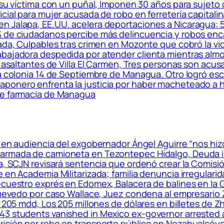
su víctima con un puñal, Imponen 30 años para sujeto 
cial para mujer acusada de robo en ferretería capitalin
n Jalapa, EE.UU. acelera deportaciones a Nicaragua: 
% de ciudadanos percibe más delincuencia y robos enca
zada, Culpables tras crimen en Mozonte que cobró la v
bajadora despedida por atender clienta mientras almo
a asaltantes de Villa El Carmen, Tres personas son acus
la colonia 14 de Septiembre de Managua. Otro logró esc
ponero enfrenta la justicia por haber macheteado a h
de farmacia de Managua
a en audiencia del exgobernador Ángel Aguirre “nos hi
armada de camioneta en Tezontepec Hidalgo, Deuda in
pa, SCJN revisará sentencia que ordenó crear la Comisi
e en Academia Militarizada; familia denuncia irregular
ecuestro exprés en Edomex, Balacera de balines en la 
 Quevedo por caso Wallace, Juez condena al empresario 
 205 mdd, Los 205 millones de dólares en billetes de Zhe
 43 students vanished in Mexico ex-governor arrested
risión por robo en transporte público en Nezahualcóyo