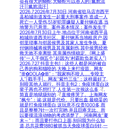
会有很大的蟒蛇,大蟒蛇可以吞人的[尴尬流
汗][尴尬流汗]
2026.7 2026年7月30日,河南省驻马店市西平
县柏城街道发生一起重大刑事案件,造成一人
死亡一人受伤,51岁犯罪嫌疑人夏付钢在逃,当
地警方已悬赏。案件基本情况：案件发生于
2026年7月30日上午,地点位于河南省西平县
柏城街道西关社区。夏付钢系当地租房户,因
邻里琐事与邻居侯男及其家人发生争执。夏
付钢持械将侯男及其亲属刺伤,其中侯男经抢
救无效不幸离世,其亲属伤情稳定。(网上盛
传“一人干倒五个”,起因为“村霸欺负老实人”)
2026.7.27 抖音主包1：这些人都是闲的被自
己养的狗和猫咬的,大晚上来打疫苗。网友
“ꕥ✿DOLA✿ꕥ”：“我家狗不咬人……专咬主
人”[戳手手]。网友“紫竹三生”：这样最好了,
别咬其他人就行。抖音主包2：免疫球蛋白这
辈子再也不想打了,人生第一次挨这么多
,
简直是地狱级别的
直接疼哭了。上海网友
“枫兮”：诶,这就是代价。只要出血,最稳妥的
就是打免疫球蛋白,这玩意不仅贵1000多,而
且是整整7针一次打完哟,并且巨疼无比。所
以要摸流浪动物的考虑清楚了。河南网友“夏
末～”：而且要打伤口上面,别问我为什么知
道,总共花费1880被抓当天免疫球蛋白6针,一