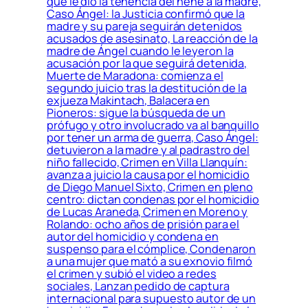
que le dio la tenencia del nene a la madre,
Caso Ángel: la Justicia confirmó que la
madre y su pareja seguirán detenidos
acusados de asesinato, La reacción de la
madre de Ángel cuando le leyeron la
acusación por la que seguirá detenida,
Muerte de Maradona: comienza el
segundo juicio tras la destitución de la
exjueza Makintach, Balacera en
Pioneros: sigue la búsqueda de un
prófugo y otro involucrado va al banquillo
por tener un arma de guerra, Caso Ángel:
detuvieron a la madre y al padrastro del
niño fallecido, Crimen en Villa Llanquín:
avanza a juicio la causa por el homicidio
de Diego Manuel Sixto, Crimen en pleno
centro: dictan condenas por el homicidio
de Lucas Araneda, Crimen en Moreno y
Rolando: ocho años de prisión para el
autor del homicidio y condena en
suspenso para el cómplice, Condenaron
a una mujer que mató a su exnovio filmó
el crimen y subió el video a redes
sociales, Lanzan pedido de captura
internacional para supuesto autor de un