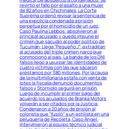
revirtió el fallo por el asalto a una mujer
de 82 años en Chichinales, La Corte
Suprema ordenó revisar la sentencia de
una expolicía condenada a prisión
perpetua por el homicidio de un juez,
Caso Paulina Lebbos: absolvieron al
principal acusado y quedó impune el
crimen que sacudió al poder político de
Tucumán, Llega “Pequeño J”: extraditan
al acusado del triple crimen narco que
conmocionó al país, La banda de los DNI
falsos llegó a usurpar las identidades de
cuatro víctimas con las que sacaron
préstamos por $80 millones, Por la causa
de la multimillonaria estafa con venta de
lotes la fiscalía denunció documentos
falsos y Storniolo seguirá en prisión,
Luego de incumplir el primer pago del
acuerdo los acusados de Branka Motors
volverán a ser citados por la Justicia,
Condenaron a 20 años de prisión al
colorista que “fusiló” a un estilista en una
peluquería de Recoleta, Caso Ángel:
intervinieron al equipo técnico judicial