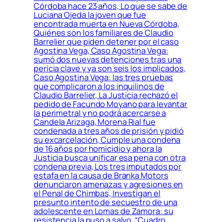
Córdoba hace 23 años, Lo que se sabe de
Luciana Ojeda la joven que fue
encontrada muerta en Nueva Córdoba,
Quiénes son los familiares de Claudio
Barrelier que piden detener por el caso
Agostina Vega, Caso Agostina Vega:
sumó dos nuevas detenciones tras una
pericia clave y ya son seis los implicados,
Caso Agostina Vega: las tres pruebas
que complicaron a los inquilinos de
Claudio Barrelier, La Justicia rechazó el
pedido de Facundo Moyano para levantar
la perimetral y no podrá acercarse a
Candela Arizaga, Morena Rial fue
condenada a tres años de prisión y pidió
su excarcelación, Cumple una condena
de 16 años por homicidio y ahora la
Justicia busca unificar esa pena con otra
condena previa, Los tres imputados por
estafa en la causa de Branka Motors
denunciaron amenazas y agresiones en
el Penal de Chimbas, Investigan el
presunto intento de secuestro de una
adolescente en Lomas de Zamora: su
resistencia la puso a salvo, “Cuadro