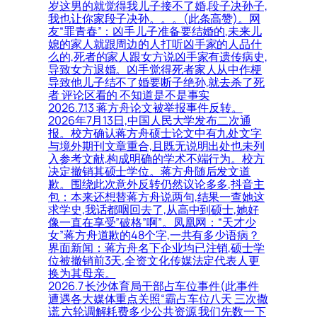
岁这男的就觉得我儿子接不了婚,段子决孙子,
我也让你家段子决孙。。。(此条高赞)。网
友“罪青春”：凶手儿子准备要结婚的,未来儿
媳的家人就跟周边的人打听凶手家的人品什
么的,死者的家人跟女方说凶手家有遗传病史,
导致女方退婚。凶手觉得死者家人从中作梗
导致他儿子结不了婚要断子绝孙,就去杀了死
者 评论区看的 不知道是不是事实
2026.7.13 蒋方舟论文被举报事件反转。
2026年7月13日,中国人民大学发布二次通
报。校方确认蒋方舟硕士论文中有九处文字
与境外期刊文章重合,且既无说明出处也未列
入参考文献,构成明确的学术不端行为。校方
决定撤销其硕士学位。蒋方舟随后发文道
歉。围绕此次意外反转仍然议论多多,抖音主
包：本来还想替蒋方舟说两句,结果一查她这
求学史,我话都咽回去了,从高中到硕士,她好
像一直在享受”破格”啊”。凤凰网：“天才少
女”蒋方舟道歉的48个字,一共有多少语病？
界面新闻：蒋方舟名下企业均已注销,硕士学
位被撤销前3天,全资文化传媒法定代表人更
换为其母亲。
2026.7 长沙体育局干部占车位事件(此事件
遭遇各大媒体重点关照“霸占车位八天 三次撒
谎 六轮调解耗费多少公共资源 我们先数一下