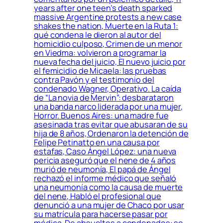
years after one teen’s death sparked
massive Argentine protests a new case
shakes the nation, Muerte en la Ruta 1:
qué condena le dieron al autor del
homicidio culposo, Crimen de un menor
en Viedma: volvieron a programar la
nueva fecha del juicio, El nuevo juicio por
el femicidio de Micaela: las pruebas
contra Pavón y el testimonio del
condenado Wagner, Operativo. La caída
de “La novia de Mervin”: desbarataron
una banda narco liderada por una mujer,
Horror. Buenos Aires: una madre fue
asesinada tras evitar que abusaran de su
hija de 8 años, Ordenaron la detención de
Felipe Petinatto en una causa por
estafas, Caso Ángel López: una nueva
pericia aseguró que el nene de 4 años
murió de neumonía, El papá de Ángel
rechazó el informe médico que señaló
una neumonía como la causa de muerte
del nene, Habló el profesional que
denunció a una mujer de Chaco por usar
su matrícula para hacerse pasar por
médica, De absueltos a condenados: se