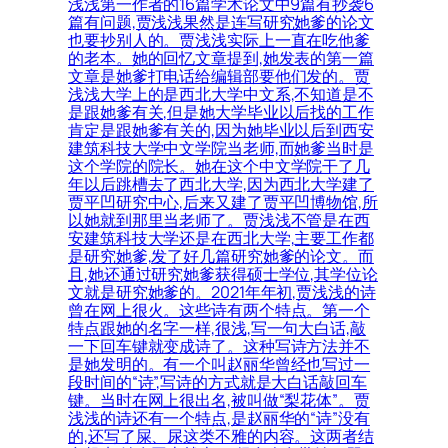
浅浅第一作者的16篇学术论文中9篇有抄袭6
篇有问题,贾浅浅果然是连写研究她爹的论文
也要抄别人的。贾浅浅实际上一直在吃他爹
的老本。她的回忆文章提到,她发表的第一篇
文章是她爹打电话给编辑部要他们发的。贾
浅浅大学上的是西北大学中文系,不知道是不
是跟她爹有关,但是她大学毕业以后找的工作
肯定是跟她爹有关的,因为她毕业以后到西安
建筑科技大学中文学院当老师,而她爹当时是
这个学院的院长。她在这个中文学院干了几
年以后跳槽去了西北大学,因为西北大学建了
贾平凹研究中心,后来又建了贾平凹博物馆,所
以她就到那里当老师了。贾浅浅不管是在西
安建筑科技大学还是在西北大学,主要工作都
是研究她爹,发了好几篇研究她爹的论文。而
且,她还通过研究她爹获得硕士学位,其学位论
文就是研究她爹的。2021年年初,贾浅浅的诗
曾在网上很火。这些诗有两个特点。第一个
特点跟她的名字一样,很浅,写一句大白话,敲
一下回车键就变成诗了。这种写诗方法并不
是她发明的。有一个叫赵丽华曾经也写过一
段时间的“诗”,写诗的方式就是大白话敲回车
键。当时在网上很出名,被叫做“梨花体”。贾
浅浅的诗还有一个特点,是赵丽华的“诗”没有
的,还写了屎、尿这类不雅的内容。这两者结