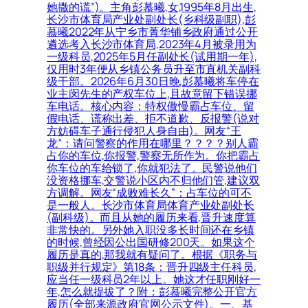
她撒的谎”)。主角彭慕曦,女,1995年8月出生,
长沙市体育局产业处副处长(乡科级副职),彭
慕曦2022年从宁乡市菁华铺乡政府通过公开
遴选考入长沙市体育局,2023年4月被录用为
一级科员,2025年5月任副处长(试用期一年),
仅用时3年便从乡镇公务员升至市直机关副科
级干部。2026年6月30日晚,彭慕曦将车停在
业主闵先生的产权车位上,且故意留下错误挪
车电话。核心内容：特权傲慢霸占车位、留
假电话、谎称出差、拒不道歉、反报警(说对
方妨碍车子通行侵犯人身自由)。网友“王
龙”：请问警察的作用在哪里？？？？别人霸
占你的车位,你报警,警察无所作为。你把霸占
你车位的车给锁了,你就犯法了。民警说他们
没资格挪车,交警说小区内不归他们管,建议双
方调解。网友“成败难长久”：占车位的可不
是一般人。长沙市体育局体育产业处副处长
(副科级)。而且从她的履历来看,晋升速度算
非常快的。另外她入职没多长时间还在乡镇
的时候,曾经因公出国研修200天。如果这个
履历是真的,那我就有疑问了。根据《职务与
职级并行规定》第18条：晋升四级主任科员,
应当任一级科员2年以上。她这才任职刚好一
年,怎么就提拔了？附：彭慕曦完整公开官方
履历(全部来源政府官网公示文件)。一、基