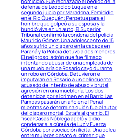
homicidio, Fue rechazado el pedido de la
defensa de Leopoldo Luque en el
segundo juicio por Maradona, Femicidio
en el Río Quequén: Perpetua para el
hombre que golpeó a su esposa y la
hundió viva en un auto, El Superior
Tribunal confirmó la condena del policía
Mauricio Gómez, Una adolescente de 15
años sufrió un disparo en la cabeza en
Paraná y la Policía detuvo a dos menores,
El peligroso ladrón que fue filmado
intentando abusar de una empleada de
una mueblería de Rosario cayó durante
un robo en Córdoba, Detuvieron e
imputarán en Rosario a un delincuente
acusado de intento de abuso y brutal
agresión en una mueblería, Los dos
detenidos por el crimen en el Barrio Las
Pampas pasarán un año en el Penal
mientras se determina quién fue el autor
del disparo mortal, Estafa al gremio. El
fiscal Casas Nóblega apeló y pidió
condenar a la cúpula de Luz y Fuerza
Córdoba por asociación ilícita, Una pelea
entre mujeres desató el crimen que