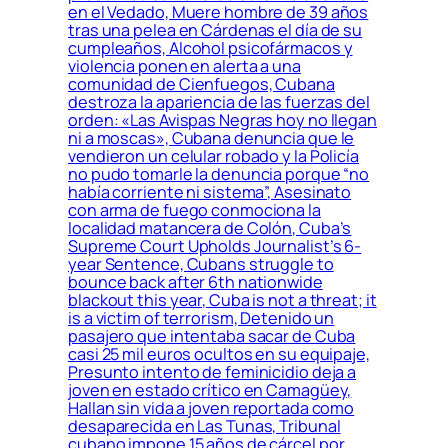
en el Vedado, Muere hombre de 39 años
tras una pelea en Cárdenas el día de su
cumpleaños, Alcohol psicofármacos y
violencia ponen en alerta a una
comunidad de Cienfuegos, Cubana
destroza la apariencia de las fuerzas del
orden: «Las Avispas Negras hoy no llegan
ni a moscas», Cubana denuncia que le
vendieron un celular robado y la Policía
no pudo tomarle la denuncia porque “no
había corriente ni sistema”, Asesinato
con arma de fuego conmociona la
localidad matancera de Colón, Cuba’s
Supreme Court Upholds Journalist’s 6-
year Sentence, Cubans struggle to
bounce back after 6th nationwide
blackout this year, Cuba is not a threat; it
is a victim of terrorism, Detenido un
pasajero que intentaba sacar de Cuba
casi 25 mil euros ocultos en su equipaje,
Presunto intento de feminicidio deja a
joven en estado crítico en Camagüey,
Hallan sin vida a joven reportada como
desaparecida en Las Tunas, Tribunal
cubano impone 15 años de cárcel por