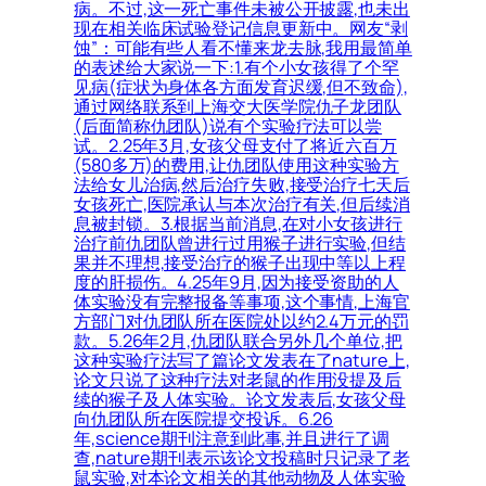
病。不过,这一死亡事件未被公开披露,也未出
现在相关临床试验登记信息更新中。网友“剥
蚀”：可能有些人看不懂来龙去脉,我用最简单
的表述给大家说一下:1.有个小女孩得了个罕
见病(症状为身体各方面发育迟缓,但不致命),
通过网络联系到上海交大医学院仇子龙团队
(后面简称仇团队)说有个实验疗法可以尝
试。2.25年3月,女孩父母支付了将近六百万
(580多万)的费用,让仇团队使用这种实验方
法给女儿治病,然后治疗失败,接受治疗七天后
女孩死亡,医院承认与本次治疗有关,但后续消
息被封锁。3.根据当前消息,在对小女孩进行
治疗前仇团队曾进行过用猴子进行实验,但结
果并不理想,接受治疗的猴子出现中等以上程
度的肝损伤。4.25年9月,因为接受资助的人
体实验没有完整报备等事项,这个事情,上海官
方部门对仇团队所在医院处以约2.4万元的罚
款。5.26年2月,仇团队联合另外几个单位,把
这种实验疗法写了篇论文发表在了nature上,
论文只说了这种疗法对老鼠的作用没提及后
续的猴子及人体实验。论文发表后,女孩父母
向仇团队所在医院提交投诉。6.26
年,science期刊注意到此事,并且进行了调
查,nature期刊表示该论文投稿时只记录了老
鼠实验,对本论文相关的其他动物及人体实验