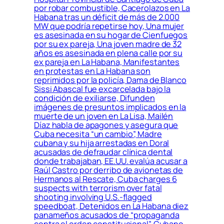
por robar combustible, Cacerolazos en La
Habana tras un déficit de más de 2.000
MW que podría repetirse hoy, Una mujer
es asesinada en su hogar de Cienfuegos
por su ex pareja, Una joven madre de 32
años es asesinada en plena calle por su
ex pareja en La Habana, Manifestantes
en protestas en La Habana son
reprimidos por la policía, Dama de Blanco
Sissi Abascal fue excarcelada bajo la
condición de exiliarse, Difunden
imágenes de presuntos implicados en la
muerte de un joven en La Lisa, Mailén
Díaz habla de apagones y asegura que
Cuba necesita “un cambio”, Madre
cubana y su hija arrestadas en Doral
acusadas de defraudar clínica dental
donde trabajaban, EE.UU. evalúa acusar a
Raúl Castro por derribo de avionetas de
Hermanos al Rescate, Cuba charges 6
suspects with terrorism over fatal
shooting involving U.S.-flagged
speedboat, Detenidos en La Habana diez
panameños acusados de “propaganda
contra el orden constitucional”, Cubano