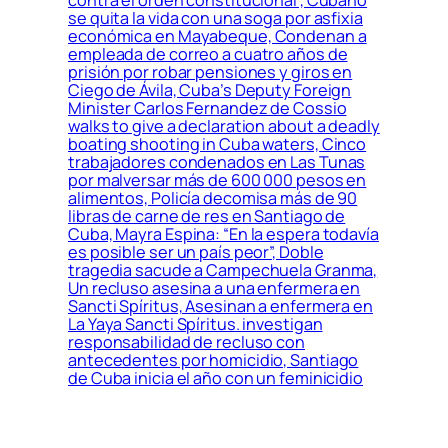
se quita la vida con una soga por asfixia
económica en Mayabeque, Condenan a
empleada de correo a cuatro años de
prisión por robar pensiones y giros en
Ciego de Ávila, Cuba’s Deputy Foreign
Minister Carlos Fernandez de Cossio
walks to give a declaration about a deadly
boating shooting in Cuba waters, Cinco
trabajadores condenados en Las Tunas
por malversar más de 600 000 pesos en
alimentos, Policía decomisa más de 90
libras de carne de res en Santiago de
Cuba, Mayra Espina: “En la espera todavía
es posible ser un país peor”, Doble
tragedia sacude a Campechuela Granma,
Un recluso asesina a una enfermera en
Sancti Spíritus, Asesinan a enfermera en
La Yaya Sancti Spíritus. investigan
responsabilidad de recluso con
antecedentes por homicidio, Santiago
de Cuba inicia el año con un feminicidio