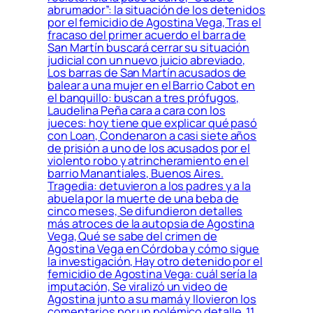
abrumador”: la situación de los detenidos
por el femicidio de Agostina Vega, Tras el
fracaso del primer acuerdo el barra de
San Martín buscará cerrar su situación
judicial con un nuevo juicio abreviado,
Los barras de San Martín acusados de
balear a una mujer en el Barrio Cabot en
el banquillo: buscan a tres prófugos,
Laudelina Peña cara a cara con los
jueces: hoy tiene que explicar qué pasó
con Loan, Condenaron a casi siete años
de prisión a uno de los acusados por el
violento robo y atrincheramiento en el
barrio Manantiales, Buenos Aires.
Tragedia: detuvieron a los padres y a la
abuela por la muerte de una beba de
cinco meses, Se difundieron detalles
más atroces de la autopsia de Agostina
Vega, Qué se sabe del crimen de
Agostina Vega en Córdoba y cómo sigue
la investigación, Hay otro detenido por el
femicidio de Agostina Vega: cuál sería la
imputación, Se viralizó un video de
Agostina junto a su mamá y llovieron los
comentarios por un polémico detalle, 11