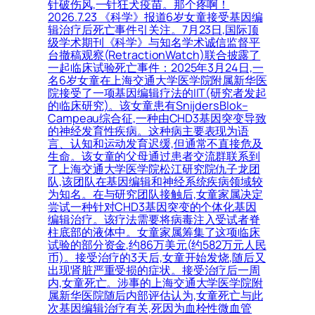
针破伤风,一针狂犬疫苗。那个疼啊！
2026.7.23 《科学》报道6岁女童接受基因编
辑治疗后死亡事件引关注。7月23日,国际顶
级学术期刊《科学》与知名学术诚信监督平
台撤稿观察(RetractionWatch)联合披露了
一起临床试验死亡事件：2025年3月24日,一
名6岁女童在上海交通大学医学院附属新华医
院接受了一项基因编辑疗法的IIT(研究者发起
的临床研究)。该女童患有SnijdersBlok–
Campeau综合征,一种由CHD3基因突变导致
的神经发育性疾病。这种病主要表现为语
言、认知和运动发育迟缓,但通常不直接危及
生命。该女童的父母通过患者交流群联系到
了上海交通大学医学院松江研究院仇子龙团
队,该团队在基因编辑和神经系统疾病领域较
为知名。在与研究团队接触后,女童家属决定
尝试一种针对CHD3基因突变的个体化基因
编辑治疗。该疗法需要将病毒注入受试者脊
柱底部的液体中。女童家属筹集了这项临床
试验的部分资金,约86万美元(约582万元人民
币)。接受治疗的3天后,女童开始发烧,随后又
出现肾脏严重受损的症状。接受治疗后一周
内,女童死亡。涉事的上海交通大学医学院附
属新华医院随后内部评估认为,女童死亡与此
次基因编辑治疗有关,死因为血栓性微血管