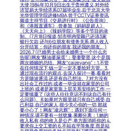
大使,1984年10月9日出生于贵州遵义,对外经
济贸易大学经济系07届毕业生,后于北京大学
光华管理学院进修MBA,曾于CCTV证券资讯
频道主持节目《交易进行时》《公告质询》
和《港股直通车》,曾参加《妈妈是超人》
《天天向上》《辣妈学院》等多个节目的录
制。(7月18日报道,邹市明冉莹颖已还清3家
银行欠款,还与6位朋友有债务关系,两人收入
分开结算：你还你的朋友,我还我的朋友。)
2026.7 (已婚男士会给未婚男士一个什么忠
告呢)网友“酥油婆屎蛋”：娶妻娶贤,这个是我
两次婚姻的总结。网友“caizeyang”：1.不管
在任何情况下,钱一定一定不要给对方管。3.
通过现在流行的观点,去深入探讨一番,看看对
方是随波逐流,还是有自己想法。7.对方没有
出社会工作过的,或者一毕业就在家里的公司
上班的,或者是家里靠上层关系安排的工作,一
定要慎重了 (这些人往往意识不到这自己有什
么问题)。8.如果对方眼里就只有自己感受,自
己利益,自己的家人,很少关心你的一切,那就
要小心了！网友“凌志辉”：遇到下面任何一
种情况,请不要有一丝犹豫,果断分离：1.她的
收入私有,你的收入是公产,单方面消耗你的 4.
要求你上交工资的 6.不站在平等角度,而是站