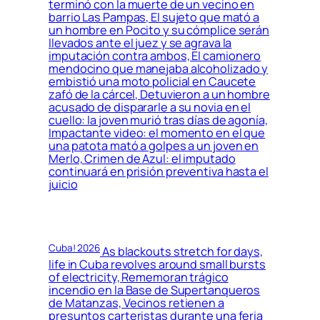
terminó con la muerte de un vecino en
barrio Las Pampas, El sujeto que mató a
un hombre en Pocito y su cómplice serán
llevados ante el juez y se agrava la
imputación contra ambos, El camionero
mendocino que manejaba alcoholizado y
embistió una moto policial en Caucete
zafó de la cárcel, Detuvieron a un hombre
acusado de dispararle a su novia en el
cuello: la joven murió tras días de agonía,
Impactante video: el momento en el que
una patota mató a golpes a un joven en
Merlo, Crimen de Azul: el imputado
continuará en prisión preventiva hasta el
juicio
Cuba! 2026
As blackouts stretch for days,
life in Cuba revolves around small bursts
of electricity, Rememoran trágico
incendio en la Base de Supertanqueros
de Matanzas, Vecinos retienen a
presuntos carteristas durante una feria