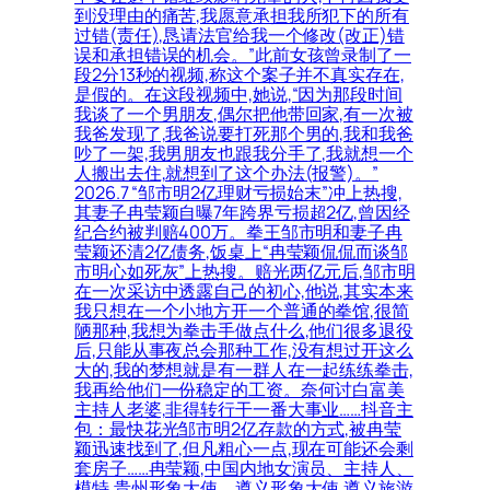
到没理由的痛苦,我愿意承担我所犯下的所有
过错(责任),恳请法官给我一个修改(改正)错
误和承担错误的机会。”此前女孩曾录制了一
段2分13秒的视频,称这个案子并不真实存在,
是假的。在这段视频中,她说,“因为那段时间
我谈了一个男朋友,偶尔把他带回家,有一次被
我爸发现了,我爸说要打死那个男的,我和我爸
吵了一架,我男朋友也跟我分手了,我就想一个
人搬出去住,就想到了这个办法(报警)。”
2026.7 “邹市明2亿理财亏损始末”冲上热搜,
其妻子冉莹颖自曝7年跨界亏损超2亿,曾因经
纪合约被判赔400万。拳王邹市明和妻子冉
莹颖还清2亿债务,饭桌上“冉莹颖侃侃而谈邹
市明心如死灰”上热搜。赔光两亿元后,邹市明
在一次采访中透露自己的初心,他说,其实本来
我只想在一个小地方开一个普通的拳馆,很简
陋那种,我想为拳击手做点什么,他们很多退役
后,只能从事夜总会那种工作,没有想过开这么
大的,我的梦想就是有一群人在一起练练拳击,
我再给他们一份稳定的工资。奈何讨白富美
主持人老婆,非得转行干一番大事业……抖音主
包：最快花光邹市明2亿存款的方式,被冉莹
颖迅速找到了,但凡粗心一点,现在可能还会剩
套房子……冉莹颖,中国内地女演员、主持人、
模特,贵州形象大使、遵义形象大使,遵义旅游