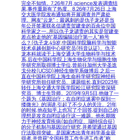
完全不知情。7.26年7月,science发表调查结
果,事件重新有了热度。8.26年7月26日,上海
交大医学院发布通知将开展调查并严肃处
理。网友“云龙”：最讽刺的是仇子龙还是当
年公开签署联名信谴责贺建奎的百余位中国
科学家之一…所以仇子龙谴责的其实是贺建奎
差点抢走他的“基因编辑治疗第一人”称号
么？(仇子龙,49岁,中国科学院脑科学与智能
技术卓越创新中心研究员(抖音认证)。仇子
龙本科就读于上海交通大学生物科学与技术
系,后在中国科学院上海生物化学与细胞生物
学研究所取得博士学位,曾前往加州大学圣迭
戈分校(UCSD)神经生物学系做博后,之后一
直在中国科学院上海生命科学研究院神经科
学研究所担任研究员、课题组长,直到2023年
转任上海交通大学医学院松江研究院资深研
究员、博士生导师。2019年9月5日,他做了一
个题为《基因治疗：在自闭症迷雾中探到一
缕微光》的演讲,引起了不少人的关注。21年
的时候,他在知乎上也写了个回答,提到自己的
理想是攻克自闭症诊疗这一难题。他长期致
力于神经发育疾病(如自闭症、瑞特综合征)
的分子机制与基因治疗研究,并希望通过基因
疗法取得突破。是国家杰出青年科学基金获
得者,并曾获“全国科普工作先进工作者”称