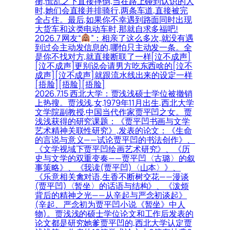
衡,慌乱之下直接摔倒,当在路上碰到认识的人
时,她们会直接并排骑行,两条车道,直接被完
全占住。最后,如果你不幸遇到路面同时出现
大货车和这类电动车时,那就自求多福吧!
2026.7 网友“
”：相亲了这么多次,就没有遇
到过会主动发信息的,哪怕只主动发一条。全
是你不找对方,就直接断联了一样[泣不成声]
[泣不成声]更别说会请男方吃东西啥的[泣不
成声][泣不成声]就跟流水线出来的设定一样
[捂脸][捂脸][捂脸]
2026.7.15 西北大学：贾浅浅硕士学位被撤销
上热搜。贾浅浅,女,1979年11月出生,西北大学
文学院副教授,中国当代作家贾平凹之女。贾
浅浅获得的研究课题：《贾平凹书画与文学
艺术精神关联性研究》,发表的论文：《生命
的言说与意义——试论贾平凹的书法创作》、
《文学视域下贾平凹绘画艺术研究》、《历
史与文学的双重变奏——贾平凹〈古璐〉的叙
事策略》、《我读(贾平凹)〈山本〉》、
《乐意相关禽对语,生香不断树交花——漫谈
(贾平凹)〈暂坐〉的话语与结构》、《泼烦
背后的精神之光——从辛起与严念初谈起》
(辛起、严念初为贾平凹小说《暂坐》中人
物)。贾浅浅的硕士学位论文和工作后发表的
论文都是研究她爹贾平凹的,西北大学认定贾