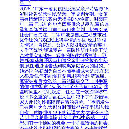
号。)
2026.7 广东一名女孩因反感父亲严苛管教,16
岁时诬告父亲性侵,父亲一审被判无期。女孩
患有情绪障碍,案内无相关DNA物证。时隔两
年二审,已成年的她当庭翻供承认诬告,写信愿
承担全部过错,目前二审仍未宣判。此事引发
社会广泛关注。二审时她是自愿主动要求出
庭作证的,“我在庭上将事情的起因,经过等相
关情况向合议庭、公诉人以及我父亲的辩护
人作了陈述,我说我在一审阶段所作的关于父
亲对我实施强奸、猥亵的陈述均系捏造、诬
告,报案动机系因当初遭父亲批评管教心生怨
恨,意图通过诬告达到脱离家庭管束的目的。”
她还说,当初因为自己不懂事酿成大错,现在想
来很后悔,但不能冤枉父亲,想替他洗清冤屈。
庭审结束后,女孩给二审法院提交了一封手写
的信,信中写道,“从我出生至今已有6641天,这
些时间里不管我叛逆、任性,在一次次争吵中
说下多么重的话语,在人生中犯下了许多错误,
家人此(始)终都陪伴在我的身旁。”“事情发生
已有两年之久,大部分时间我都在夜里辗转,我
自省、后悔,我所犯下的错误太大,大得令人痛
苦,让母亲总是憔悴,让父亲在狱中煎熬。”“我
想拥有一个挽回的机会,一个承担错误的机会,
不要让这个错继续影响无辜的人,不再因我受