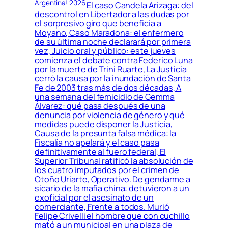
Argentina! 2026
El caso Candela Arizaga: del
descontrol en Libertador a las dudas por
el sorpresivo giro que beneficia a
Moyano, Caso Maradona: el enfermero
de su última noche declarará por primera
vez, Juicio oral y público: este jueves
comienza el debate contra Federico Luna
por la muerte de Trini Ruarte, La Justicia
cerró la causa por la inundación de Santa
Fe de 2003 tras más de dos décadas, A
una semana del femicidio de Gemma
Álvarez: qué pasa después de una
denuncia por violencia de género y qué
medidas puede disponer la Justicia,
Causa de la presunta falsa médica: la
Fiscalía no apelará y el caso pasa
definitivamente al fuero federal, El
Superior Tribunal ratificó la absolución de
los cuatro imputados por el crimen de
Otoño Uriarte, Operativo. De gendarme a
sicario de la mafia china: detuvieron a un
exoficial por el asesinato de un
comerciante, Frente a todos. Murió
Felipe Crivelli el hombre que con cuchillo
mató a un municipal en una plaza de