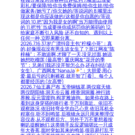
在领导角度对你各种点评批判 7.嘴里出现要
彩礼/要保障/给你当免费保姆/给你生娃/给你
做家务/她亏了/你欠她的/等说词的 8.嘴里出
现这都是你应该做的/这都是你自愿的/等说
词的 10.把“因为我是女的啊”当万能理由使用
的 11.把‘性’当成要挟你或惩罚你的筹码的 12.
给家庭不断引入风险,还不自知的。遇到以上
任何一种,立即果断分离。
2026.7.16 37岁广漂抖音主包“柠檬小哥”：真
的,好像现在没有男生追女生了？浙江网友“陈
梓楠”：不敢追啊,才聊了一天,没见过面,她说
她想吃榴莲 (最高赞) 重庆网友“花开的季
节”：兄弟们我还没开智怎么办,还在纠结(追
女生)。广西网友“NanaJa
”：大胆爱,用心
爱,最后亏的只剩裤衩,就开智了[看]。每个人
都要经历的 (次高赞)
2026.7 仙王裹尸布,五帝铜钱罩,两仪窥天镜,
两仪阴阳镜,洞天步云履,檀香洞洞履,神行踏
界靴,应元雷渡驹,阎罗雅迪驹。如果你在路上
看到这身穿搭的骑行者,千万别靠近。依旧不
观察路况,依旧转弯全凭自己心意,依旧耳机全
程塞住,听不到鸣笛,后视镜永远只用来整理仪
容仪表,从不观察后方。另外千万不要想着按
喇叭提醒她们,这类骑手反应逻辑堪比一只成
年大香蕉,面对突如其来的鸣笛,很容易打乱平