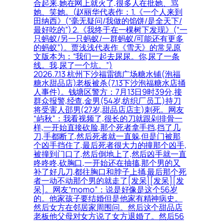
合起来,她在网上就火了,很多人在批她、骂
她、笑她。(赵丽华代表作：1.《一个人来到
田纳西》(“毫无疑问/我做的馅饼/是全天下/
最好吃的”) 2.《我终于在一棵树下发现》(“一
只蚂蚁/另一只蚂蚁/一群蚂蚁/可能还有更多
的蚂蚁”)。贾浅浅代表作《雪天》的常见原
文版本为：“我们一起去尿尿。你,尿了一条
线。我,尿了一个坑。”)
2026.7.13 杭州下沙福雷德广场糖水铺(泡福
糖水甜品店)老板被杀(7.13下沙泡福糖水店捅
人事件)。钱塘区警方：7月13日9时39分,接
群众报警,经查,金男(54岁,纺织厂员工)持刀
将受害人邵男(27岁,甜品店店主)刺死。网友
“屿秋”：我看视频了,很长的刀就跟剁排骨一
样,一开始直接砍脸,那个死者拿手挡,挡了几
刀,手都断了,然后死者就一直躲,但是门被那
个凶手挡住了,最后死者很大力的撞那个凶手,
被撞到门口了,然后倒地上了,然后凶手就一直
咚咚咚,砍胸口,一开始还在抽搐,那个男的又
补了好几刀,都往胸口和脖子上捅,最后那个死
者一动不动那个男的就走了[发呆][发呆][发
呆]。网友“momo”：说是好像是这个56岁
的。他家孩子要结婚但是他家有精神病史。
然后女方在邻居家周围问。然后这个甜品店
老板他父母对女方说了女方退婚了。然后56