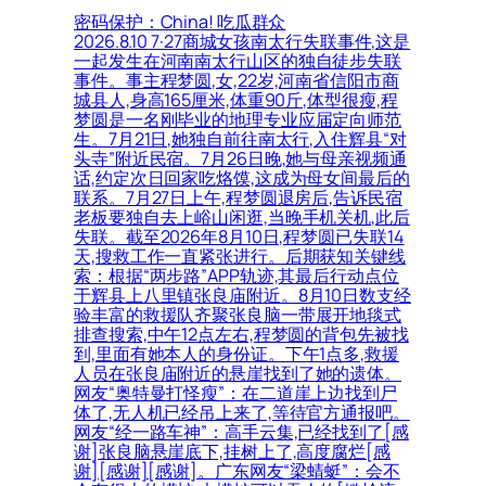
密码保护：China! 吃瓜群众
2026.8.10 7·27商城女孩南太行失联事件,这是
一起发生在河南南太行山区的独自徒步失联
事件。事主程梦圆,女,22岁,河南省信阳市商
城县人,身高165厘米,体重90斤,体型很瘦,程
梦圆是一名刚毕业的地理专业应届定向师范
生。7月21日,她独自前往南太行,入住辉县“对
头寺”附近民宿。7月26日晚,她与母亲视频通
话,约定次日回家吃烙馍,这成为母女间最后的
联系。7月27日上午,程梦圆退房后,告诉民宿
老板要独自去上峪山闲逛,当晚手机关机,此后
失联。截至2026年8月10日,程梦圆已失联14
天,搜救工作一直紧张进行。后期获知关键线
索：根据“两步路”APP轨迹,其最后行动点位
于辉县上八里镇张良庙附近。8月10日数支经
验丰富的救援队齐聚张良脑一带展开地毯式
排查搜索,中午12点左右,程梦圆的背包先被找
到,里面有她本人的身份证。下午1点多,救援
人员在张良庙附近的悬崖找到了她的遗体。
网友“奥特曼打怪瘦”：在二道崖上边找到尸
体了,无人机已经吊上来了,等待官方通报吧。
网友“经一路车神”：高手云集,已经找到了[感
谢]张良脑悬崖底下,挂树上了,高度腐烂[感
谢][感谢][感谢]。广东网友“梁蜻蜓”：会不