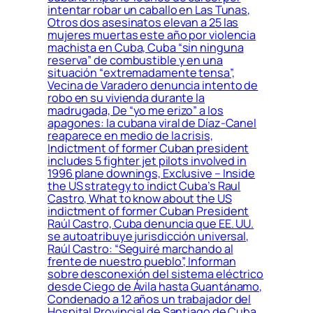
intentar robar un caballo en Las Tunas,
Otros dos asesinatos elevan a 25 las
mujeres muertas este año por violencia
machista en Cuba, Cuba “sin ninguna
reserva” de combustible y en una
situación “extremadamente tensa”,
Vecina de Varadero denuncia intento de
robo en su vivienda durante la
madrugada, De “yo me erizo” a los
apagones: la cubana viral de Díaz-Canel
reaparece en medio de la crisis,
Indictment of former Cuban president
includes 5 fighter jet pilots involved in
1996 plane downings, Exclusive – Inside
the US strategy to indict Cuba’s Raul
Castro, What to know about the US
indictment of former Cuban President
Raúl Castro, Cuba denuncia que EE. UU.
se autoatribuye jurisdicción universal,
Raúl Castro: “Seguiré marchando al
frente de nuestro pueblo”, Informan
sobre desconexión del sistema eléctrico
desde Ciego de Ávila hasta Guantánamo,
Condenado a 12 años un trabajador del
Hospital Provincial de Santiago de Cuba