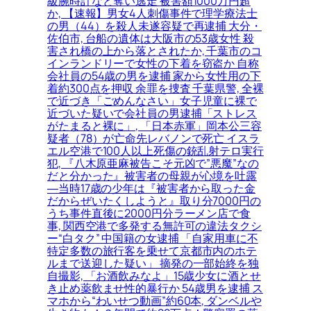
級腕時計など奪い逃走 被害額1000万円超
か, 【速報】男女4人刺傷事件で理学療法士
の男（44）を殺人未遂容疑で再逮捕 大分・
佐伯市, 台船の遺体は大阪市の53歳女性 殺
害され橋の上から落とされたか, 千葉市のコ
インランドリーで女性の下着を窃盗か 自称
会社員の54歳の男を逮捕 家から女性用の下
着約300点を押収 余罪を捜査 千葉県警, 全裸
で近づき「ごめんなさい」女子児童に裸で
近づいた疑いで会社員の男逮捕「ストレス
がたまると裸に」, 「日本赤軍」岡本公三容
疑者（78）が亡命先レバノンで死亡 イスラ
エル空港で100人以上死傷の銃乱射テロ実行
犯, 『八木原亜麻被告こそ元凶で”悪魔”なの
だと分かった』被害者の母親が心境を吐露
―当時17歳の少年は『被害者から取った金
だからぜいたくしようと』取り分7000円の
うち事件直後に2000円分ラーメン店で食
事, 関西空港で多発する無許可の違法タクシ
ー“白タク” 中国籍の女逮捕 「自家用車に不
特定多数の旅行客を乗せて京都市内のホテ
ルまで送迎した疑い」 摘発の一部始終を独
自撮影, 「お酒飲みなよ」15歳少女に酒とせ
き止め薬飲ませ性的暴行か 54歳男を逮捕 ス
マホから“わいせつ動画”約60本, ダンベルや