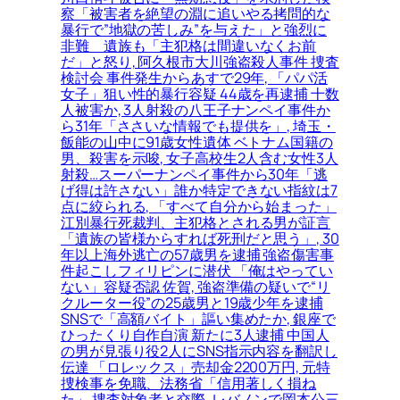
察「被害者を絶望の淵に追いやる拷問的な
暴行で”地獄の苦しみ”を与えた」と強烈に
非難＿遺族も「主犯格は間違いなくお前
だ」と怒り, 阿久根市大川強盗殺人事件 捜査
検討会 事件発生からあすで29年, 「パパ活
女子」狙い性的暴行容疑 44歳を再逮捕 十数
人被害か, 3人射殺の八王子ナンペイ事件か
ら31年「ささいな情報でも提供を」, 埼玉・
飯能の山中に91歳女性遺体 ベトナム国籍の
男、殺害を示唆, 女子高校生2人含む女性3人
射殺…スーパーナンペイ事件から30年「逃
げ得は許さない」誰か特定できない指紋は7
点に絞られる, 「すべて自分から始まった」
江別暴行死裁判、主犯格とされる男が証言
「遺族の皆様からすれば死刑だと思う」, 30
年以上海外逃亡の57歳男を逮捕 強盗傷害事
件起こしフィリピンに潜伏 「俺はやってい
ない」容疑否認 佐賀, 強盗準備の疑いで“リ
クルーター役”の25歳男と19歳少年を逮捕
SNSで「高額バイト」謳い集めたか, 銀座で
ひったくり自作自演 新たに3人逮捕 中国人
の男が見張り役2人にSNS指示内容を翻訳し
伝達 「ロレックス」売却金2200万円, 元特
捜検事を免職、法務省「信用著しく損ね
た」 捜査対象者と交際, レバノンで岡本公三