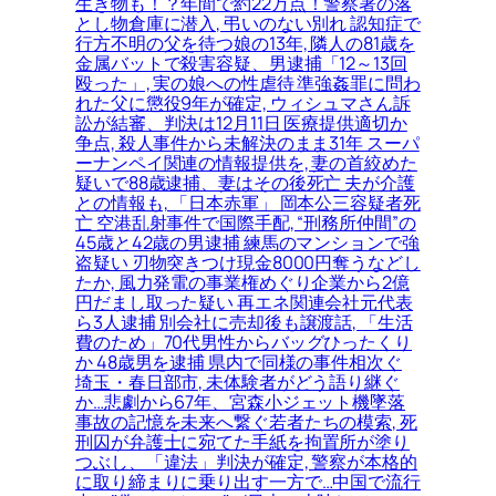
生き物も！？年間で約22万点！警察署の落
とし物倉庫に潜入, 弔いのない別れ 認知症で
行方不明の父を待つ娘の13年, 隣人の81歳を
金属バットで殺害容疑、男逮捕「12～13回
殴った」, 実の娘への性虐待 準強姦罪に問わ
れた父に懲役9年が確定, ウィシュマさん訴
訟が結審、判決は12月11日 医療提供適切か
争点, 殺人事件から未解決のまま31年 スーパ
ーナンペイ関連の情報提供を, 妻の首絞めた
疑いで88歳逮捕、妻はその後死亡 夫が介護
との情報も, 「日本赤軍」 岡本公三容疑者死
亡 空港乱射事件で国際手配, “刑務所仲間”の
45歳と42歳の男逮捕 練馬のマンションで強
盗疑い 刃物突きつけ現金8000円奪うなどし
たか, 風力発電の事業権めぐり企業から2億
円だまし取った疑い 再エネ関連会社元代表
ら3人逮捕 別会社に売却後も譲渡話, 「生活
費のため」70代男性からバッグひったくり
か 48歳男を逮捕 県内で同様の事件相次ぐ
埼玉・春日部市, 未体験者がどう語り継ぐ
か…悲劇から67年、宮森小ジェット機墜落
事故の記憶を未来へ繋ぐ若者たちの模索, 死
刑囚が弁護士に宛てた手紙を拘置所が塗り
つぶし、「違法」判決が確定, 警察が本格的
に取り締まりに乗り出す一方で…中国で流行