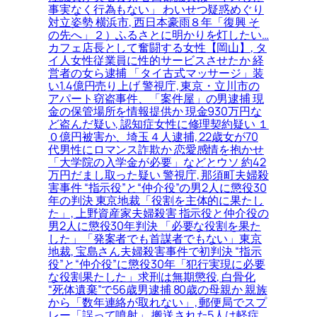
事実なく行為もない」 わいせつ疑惑めぐり
対立姿勢 横浜市, 西日本豪雨８年「復興 そ
の先へ」２）ふるさとに明かりを灯したい…
カフェ店長として奮闘する女性【岡山】, タ
イ人女性従業員に性的サービスさせたか 経
営者の女ら逮捕 「タイ古式マッサージ」装
い1.4億円売り上げ 警視庁, 東京・立川市の
アパート窃盗事件、「案件屋」の男逮捕 現
金の保管場所を情報提供か 現金930万円な
ど盗んだ疑い, 認知症女性に修理契約疑い １
０億円被害か、埼玉４人逮捕, 22歳女が70
代男性にロマンス詐欺か 恋愛感情を抱かせ
「大学院の入学金が必要」などとウソ 約42
万円だまし取った疑い 警視庁, 那須町夫婦殺
害事件 “指示役”と“仲介役”の男2人に懲役30
年の判決 東京地裁「役割を主体的に果たし
た」, 上野資産家夫婦殺害 指示役と仲介役の
男2人に懲役30年判決 「必要な役割を果た
した」「発案者でも首謀者でもない」東京
地裁, 宝島さん夫婦殺害事件で初判決 “指示
役”と“仲介役”に懲役30年「犯行実現に必要
な役割果たした」求刑は無期懲役, 白骨化
“死体遺棄”で56歳男逮捕 80歳の母親か 親族
から「数年連絡が取れない」, 郵便局でスプ
レー「誤って噴射」 搬送された5人は軽症