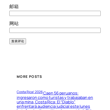
邮箱
网站
MORE POSTS
Costa Rica! 2026
Caen 56 peruanos:
ingresaron como turistas y trabajaban en
una mina, Costa Rica: El “Diablo”
enfrentará audiencia judicial este lunes