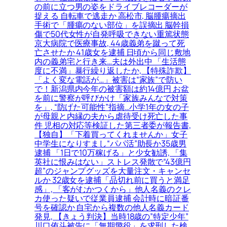
の前に立つ男の姿をドライブレコーダーが
捉える 自転車で逃走か 高松市, 脳腫瘍摘出
手術で「腫瘍のない部位」を誤摘出 脳幹損
傷で50代女性が自発呼吸できない重篤状態
京大病院で医療事故, 44歳義弟を蹴って死
亡させたか 41歳女を逮捕 日頃から同じ敷地
内の義弟宅と行き来…夫は外出中 「生活態
度に不満」暴行繰り返したか, 【特殊詐欺】
「よく変な電話が…」被害は“家族”で防い
で！新潟県内今年の被害額は約14億円 お盆
を前に警察が呼びかけ「家族みんなで対策
を」, “防げた可能性”指摘…小学1年の女の子
が母親と内縁の夫から虐待受け死亡した事
件 児相の対応等検証した第三者委が報告書,
【独自】「下着買ってくれませんか」女子
中学生になりすまし“パパ活”助長か35歳男
逮捕 「1日で10万稼げる」と少女勧誘, 「集
英社に恨みはない」ストレス発散で“43億円
超”のジャンプグッズを大量注文・キャンセ
ルか 32歳女を逮捕「品切れ前に買うと満足
感」, 「客がむかつくから」他人名義のクレ
カ使った疑いで従業員逮捕 会計時に暗証番
号を確認か 自宅から複数の他人名義カード
発見, 【きょう判決】当時18歳の”特定少年”
川口侑斗被告に「無期懲役」を求刑した検