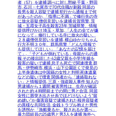
者（57）を逮捕 調べに対し黙秘 千葉・野田
市, 石川・七尾市で70代住職が刺殺 同居の
長男を殺人容疑で逮捕 犯行から通報まで何
があったのか, 「指導に不満」で修行先の寺
に放火容疑 僧侶見習いを逮捕 佐賀県警, 茨
城・五霞女子高生殺害23年 茨城県警、情報
提供呼びかけ 埼玉・草加, 「人生の全てが嫌
になって」修行している寺に放火の疑い、
２８歳僧侶見習いを逮捕, 横山ゆかりちゃん
行方不明３０年、群馬県警「どんな情報で
も提供してほしい」「あなたの記憶を届け
て」, 「子どもが倒れている」母親からの通
報 その後出頭した42歳父親を小学1年娘を
殺害の疑いで逮捕 息子も死亡で関連捜査 群
馬・伊勢崎市, 横浜・山下公園近くで発見の
上半身遺体は中国籍の女性と判明 死体遺棄
などの疑いで捜査 関係者から「連絡取れな
い」と情報提供, 三原・強盗殺人事件 知人の
男逮捕から１週間 被害男性は、生存が確認
された約４時間前までの間に男と合流, 同居
女性に唇突き出させ糸でほどけないよう“留
め縫い”か 傷害容疑で逮捕された桜井容疑者
の異様な共同生活, 金銭トラブル抱えた男性
を誘拐か 「漁船乗るか、殺されるか選べ」
暴力団組員の25歳男と男3人を逮捕 海外へ