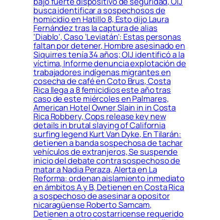
bajo fuerte dispositivo de seguridad, OIJ
busca identificar a sospechosos de
homicidio en Hatillo 8, Esto dijo Laura
Fernández tras la captura de alias
‘Diablo’, Caso ‘Leviatán’: Estas personas
faltan por detener, Hombre asesinado en
Siquirres tenía 34 años; OIJ identificó a la
víctima, Informe denuncia explotación de
trabajadores indígenas migrantes en
cosecha de café en Coto Brus, Costa
Rica llega a 8 femicidios este año tras
caso de este miércoles en Palmares,
American Hotel Owner Slain in in Costa
Rica Robbery, Cops release key new
details in brutal slaying of California
surfing legend Kurt Van Dyke, En Tilarán:
detienen a banda sospechosa de tachar
vehículos de extranjeros, Se suspende
inicio del debate contra sospechoso de
matar a Nadia Peraza, Alerta en La
Reforma: ordenan aislamiento inmediato
en ámbitos A y B, Detienen en Costa Rica
a sospechoso de asesinar a opositor
nicaragüense Roberto Samcam,
Detienen a otro costarricense requerido