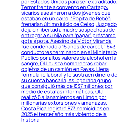
por Estados Unidos para ser extraditado,
Terror frente a convento en Cartago:
sicarios asesinaron a dos jóvenes que
estaban en un carro, “Ropita de Bebé”:
frenarían último juicio de Celso, Juzgado
deja en libertad a madre sospechosa de
entregar a su hija para “pagar” préstamo
gota a gota, Asesino de Víctor Miranda
fue condenado a 15 años de cárcel, 1.643
conductores terminaron en el Ministerio
Público por altos valores de alcohol en la
sangre, OIJ busca hombre tras robar
objetos de un camión en Pavas, Llena
formulario laboral y le sustraen dinero de
su cuenta bancaria, Así operaba grupo
que consiguió más de ₡37 millones por
medio de estafas informáticas, OIJ
realizó 5 allanamientos en Limón por
millonarias extorsiones y amenazas,
Costa Rica registró 873 homicidios en
2025 el tercer año más violento de la
historia