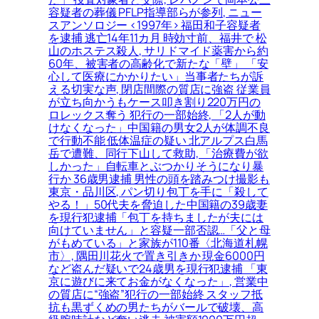
容疑者の葬儀 PFLP指導部らが参列, ニュー
スアンソロジー <1997年> 福田和子容疑者
を逮捕 逃亡14年11カ月 時効寸前、福井で 松
山のホステス殺人, サリドマイド薬害から約
60年、被害者の高齢化で新たな「壁」 「安
心して医療にかかりたい」当事者たちが訴
える切実な声, 閉店間際の質店に強盗 従業員
が立ち向かうもケース叩き割り220万円の
ロレックス奪う 犯行の一部始終, 「2人が動
けなくなった」中国籍の男女2人が体調不良
で行動不能 低体温症の疑い 北アルプス白馬
岳で遭難、同行下山して救助, 「治療費が欲
しかった」自転車とぶつかりそうになり暴
行か 36歳男逮捕 男性の頭を踏みつけ撮影も
東京・品川区, パン切り包丁を手に「殺して
やる！」50代夫を脅迫した中国籍の39歳妻
を現行犯逮捕「包丁を持ちましたが夫には
向けていません」と容疑一部否認…「父と母
がもめている」と家族が110番〈北海道札幌
市〉, 隅田川花火で置き引きか 現金6000円
など盗んだ疑いで24歳男を現行犯逮捕 「東
京に遊びに来てお金がなくなった」, 営業中
の質店に“強盗”犯行の一部始終 スタッフ抵
抗も黒ずくめの男たちがバールで破壊、高