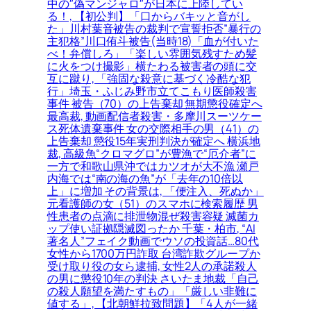
中の″偽マンジャロ″が日本に上陸してい
る！, 【初公判】「口からバキッと音がし
た」川村葉音被告の裁判で宣誓拒否”暴行の
主犯格”川口侑斗被告(当時18)「血が付いた
べ！弁償しろ」「楽しい雰囲気残すため髪
に火をつけ撮影」横たわる被害者の頭に交
互に蹴り, 「強固な殺意に基づく冷酷な犯
行」埼玉・ふじみ野市立てこもり医師殺害
事件 被告（70）の上告棄却 無期懲役確定へ
最高裁, 動画配信者殺害・多摩川スーツケー
ス死体遺棄事件 女の交際相手の男（41）の
上告棄却 懲役15年実刑判決が確定へ 横浜地
裁, 高級魚“クロマグロ”が豊漁で“厄介者”に
一方で和歌山県沖ではカツオが大不漁 瀬戸
内海では“南の海の魚”が「去年の10倍以
上」に増加 その背景は, 「便注入、死ぬか」
元看護師の女（51）のスマホに検索履歴 男
性患者の点滴に排泄物混ぜ殺害容疑 滅菌カ
ップ使い証拠隠滅図ったか 千葉・柏市, “AI
著名人”フェイク動画でウソの投資話…80代
女性から1700万円詐取 台湾詐欺グループか
受け取り役の女ら逮捕, 女性2人の承諾殺人
の男に懲役10年の判決 さいたま地裁「自己
の殺人願望を満たすもの」「厳しい非難に
値する」, 【北朝鮮拉致問題】「4人が一緒