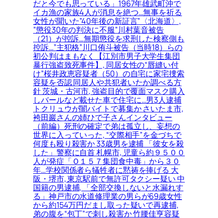
だと今でも思っている」1967年雄武町沖で
イカ漁の家族4人が消息を絶つ…無事を祈る
女性が聞いた”40年後の新証言”〈北海道〉,
”懲役30年の判決に不服”川村葉音被告
（21）が控訴…無期懲役を求刑した検察側も
控訴…”主犯格”川口侑斗被告（当時18）らの
初公判はまもなく【江別市男子大学生集団
暴行強盗致死事件】, 同居女性の“唇縫い付
け”桜井政恵容疑者（50）の自宅に家宅捜索
容疑を否認 同居人や共犯者いたか調べる方
針 茨城・古河市, 強盗目的で覆面マスク購入
しバールなど載せた車で住宅に…男3人逮捕
トクリュウが闇バイトで募集か さいたま市,
袴田巖さんの姉ひで子さんインタビュー
（前編）死刑の確定で弟は孤立し、妄想の
世界に入っていった, “交際相手”を金づちで
何度も殴り殺害か 33歳男を逮捕 「彼女を殺
した」警察に自首 札幌市, 児童ら約９５００
人が発症「Ｏ１５７集団食中毒」から３０
年…学校関係者ら犠牲者に黙祷を捧げる 大
阪・堺市, 東京駅前で無許可タクシー疑い 中
国籍の男逮捕, 「全部交換しないと水漏れす
る」神戸市の水道修理業の男らが69歳女性
から約154万円だまし取った疑いで再逮捕,
弟の腹を“包丁”で刺し殺害か 竹腰佳亨容疑