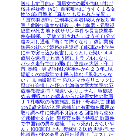
送り出す目的か, 同居女性の唇を“縫い付け”
桜井容疑者（49）自宅敷地に“うずくまる女
性”の姿 目撃者「真冬でも見られた光景」,
「国旗損壊罪」に刑事法学者148人が反対声
明「危険で重大な疑義」, 井上幸彦・元警視
総監が死去 地下鉄サリン事件や長官銃撃事
件を指揮, 「刃物で刺された」はうそ 自分で
腹を刺し通報「痛くて怖くなり」 偽計業務
妨害の疑いで姫路の男逮捕, 自転車の小学生
に車で突っ込み殺害しようとした疑い ４４
歳男を逮捕 すれ違う際にトラブルになり、
バック走行ではね飛ばし逃走か 大阪・守口
市, 長崎・男児誘拐殺害事件から２３年…現
場近くの地蔵堂で市民ら悼む「風化させな
い」, 動画撮影モードのスマホをリュックに
忍ばせ盗撮した疑い 北海道大学大学院の37
歳准教授逮捕「間違いありません」容疑認
める 押収された端末からは被害女性の動画
ＪＲ札幌駅の商業施設, 長野・母娘死亡 逮捕
の46歳父親が入院 逮捕前に有毒物を服用か
取り調べ中に体調不良訴える 回復待ち改め
て逮捕する方針, 警察官を装う特殊詐欺事件
で中国籍の男を逮捕, 「もう死ぬしかないや
ん」1000回以上も…復縁迫る送信 男逮捕, 女
性議員が実名会見 谷田部議員は「キスした