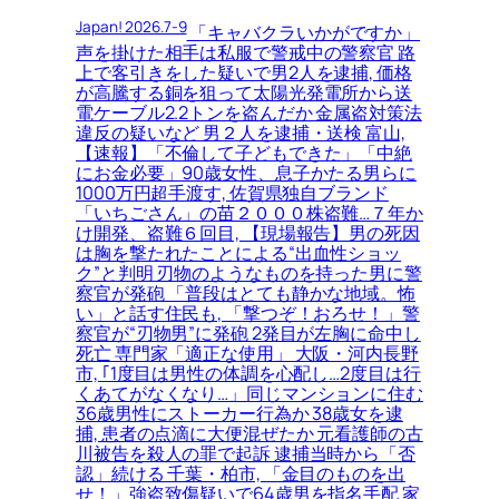
Japan! 2026.7-9
「キャバクラいかがですか」
声を掛けた相手は私服で警戒中の警察官 路
上で客引きをした疑いで男2人を逮捕, 価格
が高騰する銅を狙って太陽光発電所から送
電ケーブル2.2トンを盗んだか 金属盗対策法
違反の疑いなど 男２人を逮捕・送検 富山,
【速報】「不倫して子どもできた」「中絶
にお金必要」90歳女性、息子かたる男らに
1000万円超手渡す, 佐賀県独自ブランド
「いちごさん」の苗２０００株盗難…７年か
け開発、盗難６回目, 【現場報告】男の死因
は胸を撃たれたことによる“出血性ショッ
ク”と判明 刃物のようなものを持った男に警
察官が発砲 「普段はとても静かな地域。怖
い」と話す住民も, 「撃つぞ！おろせ！」警
察官が“刃物男”に発砲 2発目が左胸に命中し
死亡 専門家「適正な使用」 大阪・河内長野
市, ｢1度目は男性の体調を心配し…2度目は行
くあてがなくなり…」同じマンションに住む
36歳男性にストーカー行為か 38歳女を逮
捕, 患者の点滴に大便混ぜたか 元看護師の古
川被告を殺人の罪で起訴 逮捕当時から「否
認」続ける 千葉・柏市, 「金目のものを出
せ！」強盗致傷疑いで64歳男を指名手配 家