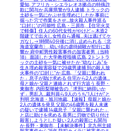
愛知, アフリカ・シエラレオネ拠点の特殊詐
欺に関与か 兵庫県警が9人逮捕, トラックの
土砂を一気にかぶせ生埋めにしたか 事前に
掘った穴で作業をさせ…放火殺人事件巡る
“口封じ”の可能性 広島・三原市, 【住宅火災
で軽傷】住人の60代女性がやけど～木造2
階建てで出火し女性自ら通報…夫は逃げてケ
ガなし→1時間40分後に消し止められる〈北
海道室蘭市〉, 幼い頃の虐待経験が犯行に影
響か 府中町男性殺害事件の加害者男（当時
18） 面談した大学教授指摘 広島, 2トントラ
ックの土砂を一気に被せたか “幼なじみ”を
生き埋め殺害容疑で29歳男逮捕 別の殺人放
火事件の“口封じ”か 広島, 「父親に襲われ
た」息子が助け求める 住宅から2人の遺体…
母と娘か 父親と連絡とれず行方追う 長野・
東御市, 内田梨瑚被告の「求刑に納得いか
ず」男乱入…裁判員ら9人のうち“1人けが”と
判明 北海道・旭川地裁, 【速報】母親と娘か
2人の遺体を発見 父親の46歳男を殺人未遂
の疑いで逮捕 14歳息子「父親に襲われた」
と店に助けを求める 長男に刃物で切り付け
殺害しようとした疑い 2人の殺害にも関与
か 長野・東御市, 【未解決事件】北九州主婦
殺害事件から25年 防犯カメラに被害者のキ